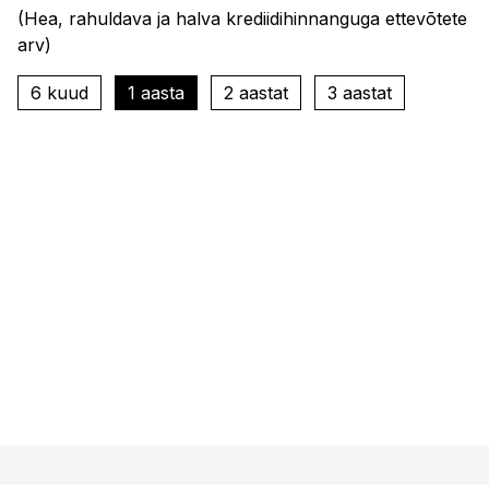
(
Hea, rahuldava ja halva krediidihinnanguga ettevõtete
arv
)
6 kuud
1 aasta
2 aastat
3 aastat