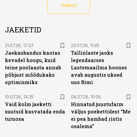
Videod
JAEKETID
31.07.26, 17:37
23.07.26, 11:45
Jaekaubandus kaotas
Tallinlaste jaoks
kevadel hoogu, kuid
legendaarses
teine poolaasta annab
Lastemaailma hoones
põhjust mõõdukaks
avab augustis uksed
optimismiks
uus Rimi
10.07.26, 14:35
08.07.26, 15:05
Vaid kolm jaeketti
Hinnatud juustufarm
suutsid kasvatada enda
väljus poekettidest “Me
turuosa
ei pea hambad ristis
osalema”