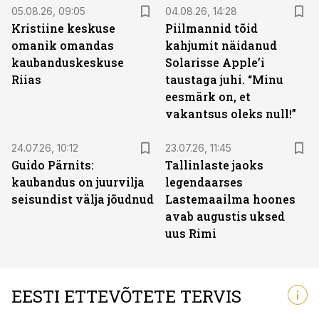
05.08.26, 09:05
04.08.26, 14:28
Kristiine keskuse
Piilmannid tõid
omanik omandas
kahjumit näidanud
kaubanduskeskuse
Solarisse Apple’i
Riias
taustaga juhi. “Minu
eesmärk on, et
vakantsus oleks null!”
24.07.26, 10:12
23.07.26, 11:45
Guido Pärnits:
Tallinlaste jaoks
kaubandus on juurvilja
legendaarses
seisundist välja jõudnud
Lastemaailma hoones
avab augustis uksed
uus Rimi
EESTI ETTEVÕTETE TERVIS