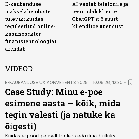
E-kaubanduse
AI vastab telefonile ja
makselahenduste
teenindab kliente
tulevik: kuidas
ChatGPT’s: 6 suurt
reguleeritud online-
klienditoe uuendust
kasiinosektor
finantstehnoloogiat
arendab
VIDEOD
E-KAUBANDUSE UX KONVERENTS 2025
10.06.26, 12:30
Case Study: Minu e-poe
esimene aasta – kõik, mida
tegin valesti (ja natuke ka
õigesti)
Kuidas e-pood päriselt tööle saada ilma hulluks