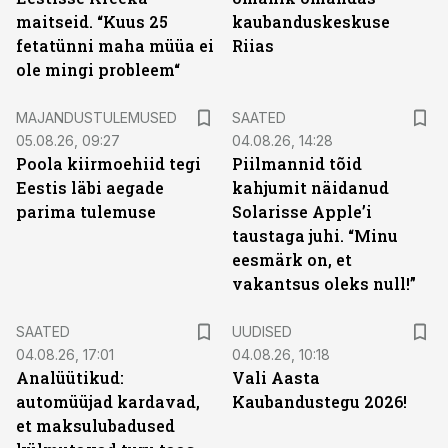
maitseid. “Kuus 25
kaubanduskeskuse
fetatünni maha müüa ei
Riias
ole mingi probleem“
MAJANDUSTULEMUSED
SAATED
05.08.26, 09:27
04.08.26, 14:28
Poola kiirmoehiid tegi
Piilmannid tõid
Eestis läbi aegade
kahjumit näidanud
parima tulemuse
Solarisse Apple’i
taustaga juhi. “Minu
eesmärk on, et
vakantsus oleks null!”
SAATED
UUDISED
04.08.26, 17:01
04.08.26, 10:18
Analüütikud:
Vali Aasta
automüüjad kardavad,
Kaubandustegu 2026!
et maksulubadused