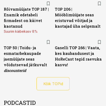
Rõivamüüjate TOP 187 |
TOP 206 |
Enamik edetabeli
Mööblimüüjate seas
firmadest on käivet
eristuvad võitjad ja
kaotanud
kaotajad üha selgemalt
Suurim käibekasv 8%
TOP 50 | Toidu- ja
Gaselli TOP 266 | Vaata,
esmatarbekaupade
kes kaubandusest ja
jaemüüjate seas
HoReCast tegid raevuka
võidutsevad jätkuvalt
kasvu!
discounterid
Kõik TOPid
PODCASTID