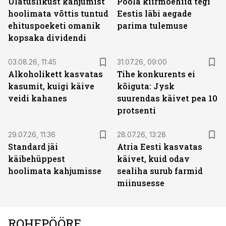
Ulatuslikust kahjumist
Poola kiirmoehiid tegi
hoolimata võttis tuntud
Eestis läbi aegade
ehituspoeketi omanik
parima tulemuse
kopsaka dividendi
03.08.26, 11:45
31.07.26, 09:00
Alkoholikett kasvatas
Tihe konkurents ei
kasumit, kuigi käive
kõiguta: Jysk
veidi kahanes
suurendas käivet pea 10
protsenti
29.07.26, 11:36
28.07.26, 13:28
Standard jäi
Atria Eesti kasvatas
käibehüppest
käivet, kuid odav
hoolimata kahjumisse
sealiha surub farmid
miinusesse
ROHEPÖÖRE