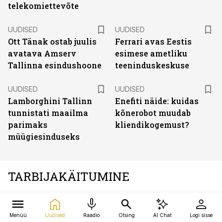
telekomiettevõte
UUDISED
UUDISED
Ott Tänak ostab juulis
Ferrari avas Eestis
avatava Amserv
esimese ametliku
Tallinna esindushoone
teeninduskeskuse
UUDISED
UUDISED
Lamborghini Tallinn
Enefiti näide: kuidas
tunnistati maailma
kõnerobot muudab
parimaks
kliendikogemust?
müügiesinduseks
TARBIJAKÄITUMINE
ARVAMUSED
Jaekaubandus kaotas kevadel hoogu, kuid teine
Menüü
Uudised
Raadio
Otsing
AI Chat
Logi sisse
poolaasta annab põhjust mõõdukaks optimismiks