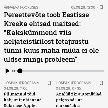
ÄRIPÄEVA FOOKUSES
05.08.26, 12:00
Pereettevõte toob Eestisse
Kreeka ehtsad maitsed:
“Kakskümmend viis
neljateistkilost fetajuustu
tünni kuus maha müüa ei ole
üldse mingi probleem“
00:00
HOMMIKUPROGRAMM
HOMMIKUPROGRAMM
04.08.26, 11:00
04.08.26, 07:35
Piilmannid tõid
Analüütik: automüüjad
kahjumit näidanud
pelgavad uut
Solarisse Apple´i
maksušokki