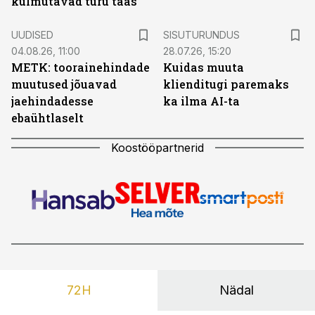
külmutavad turu taas
ST
UUDISED
SISUTURUNDUS
04.08.26, 11:00
28.07.26, 15:20
METK: toorainehindade
Kuidas muuta
muutused jõuavad
klienditugi paremaks
jaehindadesse
ka ilma AI-ta
ebaühtlaselt
Koostööpartnerid
72H
Nädal