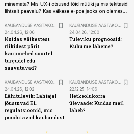
minemata? Mis UX-i otsused tõid müüki ja mis tekitasid
lihtsalt peavalu? Kas väikese e-poe jaoks on olemas
„õige tee“ või on kõik lihtsalt katse-eksituse meetod?
Signe Õunapuu, VegePure asutaja ja juht
KAUBANDUSE AASTAKONGRESS 2025
KAUBANDUSE AASTAKONGRESS 2025
24.04.26, 12:06
24.04.26, 12:00
Kuidas väikestest
Tuleviku prognoosid:
riikidest pärit
Kuhu me läheme?
kaupmehed suurtel
turgudel edu
saavutavad?
KAUBANDUSE AASTAKONGRESS 2025
KAUBANDUSE AASTAKONGRESS 2025
24.04.26, 12:02
22.12.25, 14:06
Lähitulevik: Lähiajal
Hetkeolukorra
jõustuvad EL
ülevaade: Kuidas meil
regulatsioonid, mis
läheb?
puudutavad kaubandust