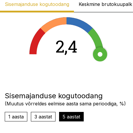
Sisemajanduse kogutoodang
Keskmine brutokuupalk
2,4
Sisemajanduse kogutoodang
(
Muutus võrreldes eelmise aasta sama perioodiga, %
)
1 aasta
3 aastat
5 aastat