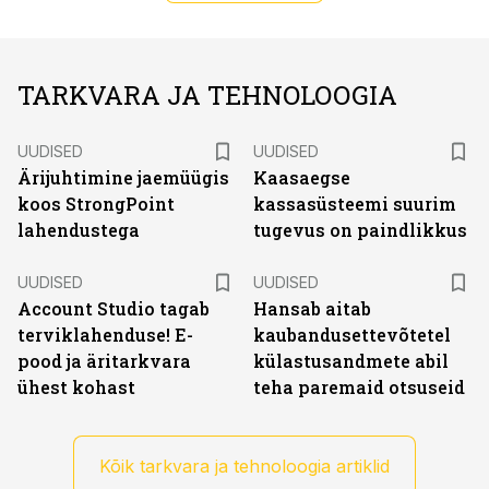
TARKVARA JA TEHNOLOOGIA
UUDISED
UUDISED
Ärijuhtimine jaemüügis
Kaasaegse
koos StrongPoint
kassasüsteemi suurim
lahendustega
tugevus on paindlikkus
UUDISED
UUDISED
Account Studio tagab
Hansab aitab
terviklahenduse! E-
kaubandusettevõtetel
pood ja äritarkvara
külastusandmete abil
ühest kohast
teha paremaid otsuseid
Kõik tarkvara ja tehnoloogia artiklid