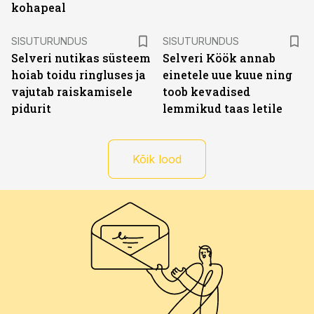
kohapeal
ST
ST
SISUTURUNDUS
SISUTURUNDUS
Selveri nutikas süsteem
Selveri Köök annab
hoiab toidu ringluses ja
einetele uue kuue ning
vajutab raiskamisele
toob kevadised
pidurit
lemmikud taas letile
Kõik lood