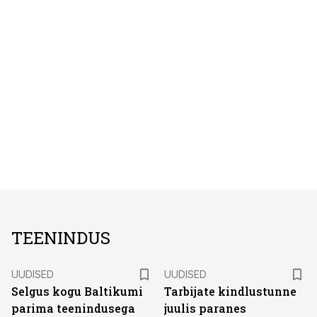
TEENINDUS
UUDISED
UUDISED
Selgus kogu Baltikumi
Tarbijate kindlustunne
parima teenindusega
juulis paranes