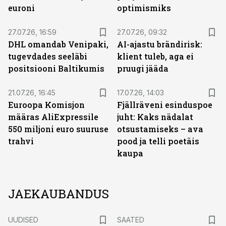
euroni
optimismiks
27.07.26, 16:59
27.07.26, 09:32
DHL omandab Venipaki,
AI-ajastu brändirisk:
tugevdades seeläbi
klient tuleb, aga ei
positsiooni Baltikumis
pruugi jääda
21.07.26, 16:45
17.07.26, 14:03
Euroopa Komisjon
Fjällräveni esinduspoe
määras AliExpressile
juht: Kaks nädalat
550 miljoni euro suuruse
otsustamiseks – ava
trahvi
pood ja telli poetäis
kaupa
JAEKAUBANDUS
UUDISED
SAATED