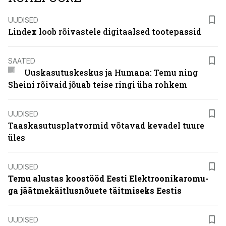
UUDISED
Lindex loob rõivastele digitaalsed tootepassid
SAATED
Uuskasutuskeskus ja Humana: Temu ning
Sheini rõivaid jõuab teise ringi üha rohkem
UUDISED
Taaskasutusplatvormid võtavad kevadel tuure
üles
UUDISED
Temu alustas koostööd Eesti Elektroonikaromu-
ga jäätmekäitlusnõuete täitmiseks Eestis
UUDISED