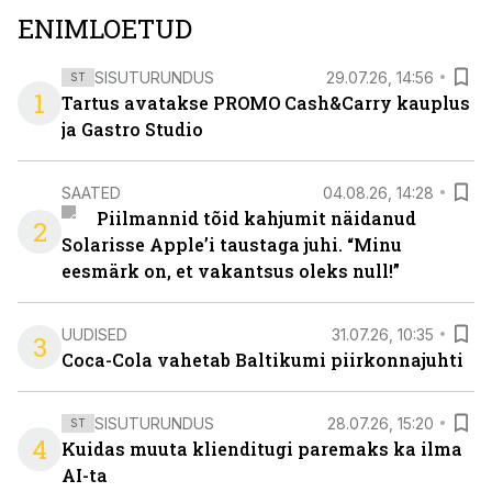
ENIMLOETUD
SISUTURUNDUS
29.07.26, 14:56
ST
1
Tartus avatakse PROMO Cash&Carry kauplus
ja Gastro Studio
SAATED
04.08.26, 14:28
Piilmannid tõid kahjumit näidanud
2
Solarisse Apple’i taustaga juhi. “Minu
eesmärk on, et vakantsus oleks null!”
UUDISED
31.07.26, 10:35
3
Coca-Cola vahetab Baltikumi piirkonnajuhti
SISUTURUNDUS
28.07.26, 15:20
ST
4
Kuidas muuta klienditugi paremaks ka ilma
AI-ta