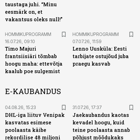
taustaga juhi. “Minu
eesmärk on, et
vakantsus oleks null!”
HOMMIKUPROGRAMM
HOMMIKUPROGRAMM
16.07.26, 09:10
07.07.26, 11:59
Timo Majuri
Lenno Uusküla: Eesti
frantsiisiäri tõmbab
tarbijate ostujõud juba
hoogu maha: ettevõtja
praegu kasvab
kaalub poe sulgemist
E-KAUBANDUS
04.08.26, 15:23
31.07.26, 17:37
DHL-iga liituv Venipak
Jaekaubandus kaotas
kasvatas esimese
kevadel hoogu, kuid
poolaasta käibe
teine poolaasta annab
rekordilise 48 miljoni
põhjust mõõdukaks