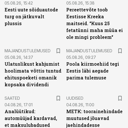
05.08.26, 15:42
05.08.26, 15:38
Eesti uute sõiduautode
Pereettevõte toob
turg on jätkuvalt
Eestisse Kreeka
plussis
maitseid. “Kuus 25
fetatünni maha müüa ei
ole mingi probleem“
MAJANDUSTULEMUSED
MAJANDUSTULEMUSED
05.08.26, 14:37
05.08.26, 09:27
Ulatuslikust kahjumist
Poola kiirmoehiid tegi
hoolimata võttis tuntud
Eestis läbi aegade
ehituspoeketi omanik
parima tulemuse
kopsaka dividendi
SAATED
UUDISED
04.08.26, 17:01
04.08.26, 11:00
Analüütikud:
METK: toorainehindade
automüüjad kardavad,
muutused jõuavad
et maksulubadused
jaehindadesse