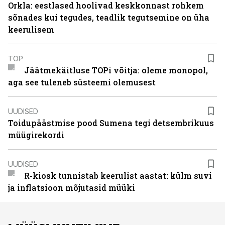
Orkla: eestlased hoolivad keskkonnast rohkem
sõnades kui tegudes, teadlik tegutsemine on üha
keerulisem
TOP
Jäätmekäitluse TOPi võitja: oleme monopol,
aga see tuleneb süsteemi olemusest
UUDISED
Toidupäästmise pood Sumena tegi detsembrikuus
müügirekordi
UUDISED
R-kiosk tunnistab keerulist aastat: külm suvi
ja inflatsioon mõjutasid müüki