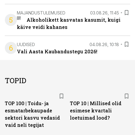
MAJANDUSTULEMUSED
03.08.26, 11:45
5
Alkoholikett kasvatas kasumit, kuigi
käive veidi kahanes
UUDISED
04.08.26, 10:18
6
Vali Aasta Kaubandustegu 2026!
TOPID
TOP 100 | Toidu- ja
TOP 10 | Millised olid
esmatarbekaupade
esimese kvartali
sektori kasvu vedasid
loetuimad lood?
vaid neli tegijat