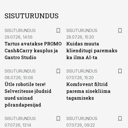
SISUTURUNDUS
ST
ST
SISUTURUNDUS
SISUTURUNDUS
29.07.26, 14:56
28.07.26, 15:20
Tartus avatakse PROMO
Kuidas muuta
Cash&Carry kauplus ja
klienditugi paremaks
Gastro Studio
ka ilma AI-ta
ST
ST
SISUTURUNDUS
SISUTURUNDUS
08.07.26, 10:06
07.07.26, 15:20
Ütle robotile tere!
Komfovent filtrid
Selveritesse jõudsid
parema sisekliima
uued usinad
tagamiseks
põrandapesijad
ST
ST
SISUTURUNDUS
SISUTURUNDUS
07.07.26, 13:14
07.07.26, 09:22