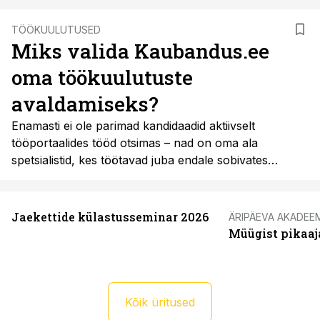
TÖÖKUULUTUSED
Miks valida Kaubandus.ee
oma töökuulutuste
avaldamiseks?
Enamasti ei ole parimad kandidaadid aktiivselt
tööportaalides tööd otsimas – nad on oma ala
spetsialistid, kes töötavad juba endale sobivates
rollides ja ei külasta igapäevaselt tööotsinguplatvorme.
Seetõttu on nutikas lahendus jõuda nende
professionaalideni seal, kus nad tegelikult tegutsevad
Jaekettide külastusseminar 2026
ÄRIPÄEVA AKADEE
ja oma valdkonna infot ammutavad.
Müügist pikaaj
Kõik üritused