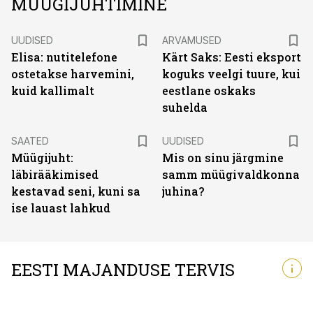
MÜÜGIJUHTIMINE
UUDISED
ARVAMUSED
Elisa: nutitelefone
Kärt Saks: Eesti eksport
ostetakse harvemini,
koguks veelgi tuure, kui
kuid kallimalt
eestlane oskaks
suhelda
SAATED
UUDISED
Müügijuht:
Mis on sinu järgmine
läbirääkimised
samm müügivaldkonna
kestavad seni, kuni sa
juhina?
ise lauast lahkud
EESTI MAJANDUSE TERVIS