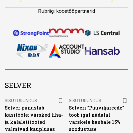
Rubriigi koostööpartnerid
SELVER
ST
ST
SISUTURUNDUS
SISUTURUNDUS
Selver panustab
Selveri “Puuviljareede”
käsitööle: värsked liha-
toob igal nädalal
ja kalaletitooted
värskele kaubale 15%
valmivad kaupluses
soodustuse