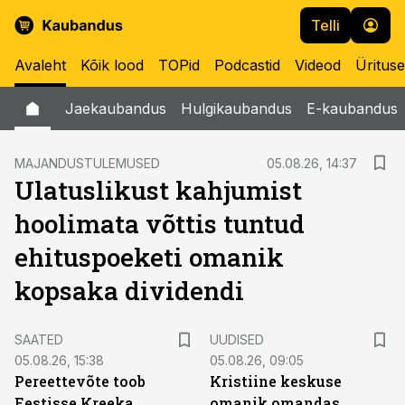
Telli
Avaleht
Kõik lood
TOPid
Podcastid
Videod
Üritus
Jaekaubandus
Hulgikaubandus
E-kaubandus
MAJANDUSTULEMUSED
05.08.26, 14:37
Ulatuslikust kahjumist
hoolimata võttis tuntud
ehituspoeketi omanik
kopsaka dividendi
SAATED
UUDISED
05.08.26, 15:38
05.08.26, 09:05
Pereettevõte toob
Kristiine keskuse
Eestisse Kreeka
omanik omandas