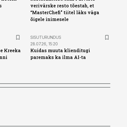
s
verivärske resto tõestab, et
“MasterChefi” tiitel läks väga
õigele inimesele
ST
SISUTURUNDUS
28.07.26, 15:20
se Kreeka
Kuidas muuta klienditugi
ünni
paremaks ka ilma AI-ta