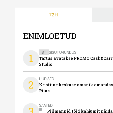
72H
ENIMLOETUD
ST
SISUTURUNDUS
1
Tartus avatakse PROMO Cash&Carry
Studio
UUDISED
2
Kristiine keskuse omanik omanda
Riias
SAATED
3
Piilmannid tõid kahjumit näida