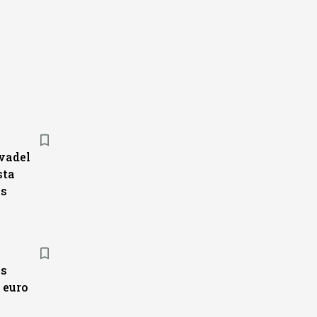
vadel
sta
ks
as
 euro