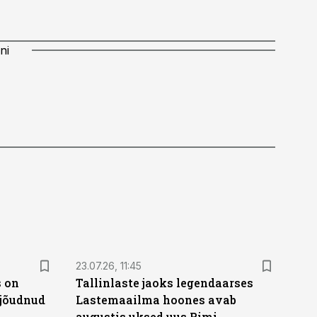
ni
23.07.26, 11:45
s on
Tallinlaste jaoks legendaarses
 jõudnud
Lastemaailma hoones avab
augustis uksed uus Rimi