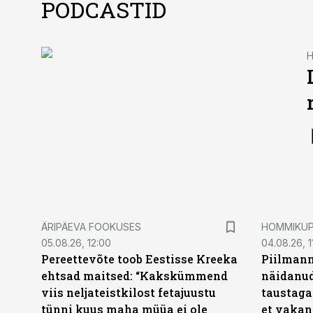
PODCASTID
ÄRIPÄEVA FOOKUSES
HOMMIKU
05.08.26, 12:00
04.08.26, 1
Pereettevõte toob Eestisse Kreeka
Piilmann
ehtsad maitsed: “Kakskümmend
näidanud
viis neljateistkilost fetajuustu
taustaga
tünni kuus maha müüa ei ole
et vakant