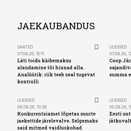
JAEKAUBANDUS
SAATED
UUDISED
07.08.26, 15:11
07.08.26, 1
Läti toidu käibemaksu
Coop Jä
alandamine tõi hinnad alla.
sajandiv
Analüütik: riik teeb seal tugevat
summa e
kontrolli
UUDISED
UUDISED
06.08.26, 10:28
05.08.26, 1
Konkurentsiamet lõpetas suurte
Eesti uu
jaekettide järelevalve. Selgemaks
jätkuvalt
said mitmed vaidluskohad