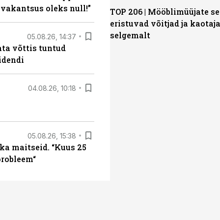
 vakantsus oleks null!”
TOP 206 | Mööblimüüjate s
eristuvad võitjad ja kaotaj
selgemalt
05.08.26, 14:37
ta võttis tuntud
idendi
04.08.26, 10:18
05.08.26, 15:38
ka maitseid. “Kuus 25
probleem“