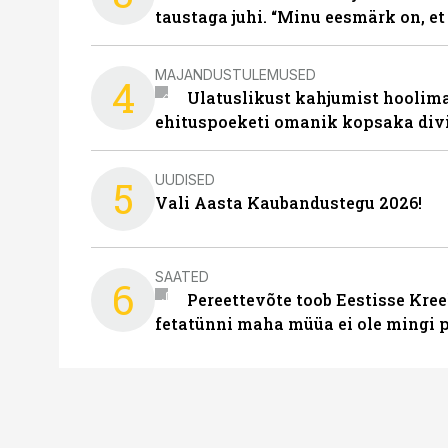
taustaga juhi. “Minu eesmärk on, et
MAJANDUSTULEMUSED
4
Ulatuslikust kahjumist hoolima
ehituspoeketi omanik kopsaka div
UUDISED
5
Vali Aasta Kaubandustegu 2026!
SAATED
6
Pereettevõte toob Eestisse Kree
fetatünni maha müüa ei ole mingi 