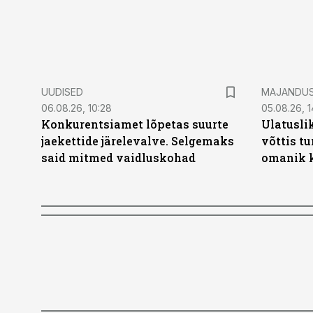
UUDISED
MAJANDU
06.08.26, 10:28
05.08.26, 1
Konkurentsiamet lõpetas suurte
Ulatusli
jaekettide järelevalve. Selgemaks
võttis t
said mitmed vaidluskohad
omanik k