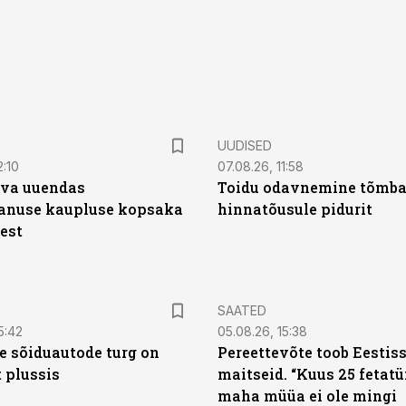
UUDISED
2:10
07.08.26, 11:58
rva uuendas
Toidu odavnemine tõmb
anuse kaupluse kopsaka
hinnatõusule pidurit
est
SAATED
5:42
05.08.26, 15:38
te sõiduautode turg on
Pereettevõte toob Eestis
 plussis
maitseid. “Kuus 25 fetat
maha müüa ei ole mingi