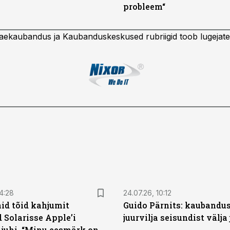
probleem“
aekaubandus ja Kaubanduskeskused rubriigid toob lugejate
4:28
24.07.26, 10:12
id tõid kahjumit
Guido Pärnits: kaubandu
 Solarisse Apple’i
juurvilja seisundist välja
 juhi. “Minu eesmärk on,