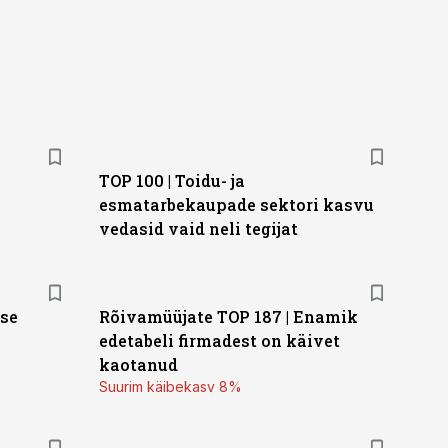
TOP 100 | Toidu- ja
esmatarbekaupade sektori kasvu
vedasid vaid neli tegijat
ese
Rõivamüüjate TOP 187 | Enamik
edetabeli firmadest on käivet
kaotanud
Suurim käibekasv 8%