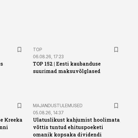
TOP
06.08.26, 17:23
as
TOP 152 | Eesti kaubanduse
suurimad maksuvõlglased
MAJANDUSTULEMUSED
05.08.26, 14:37
se Kreeka
Ulatuslikust kahjumist hoolimata
ünni
võttis tuntud ehituspoeketi
omanik kopsaka dividendi