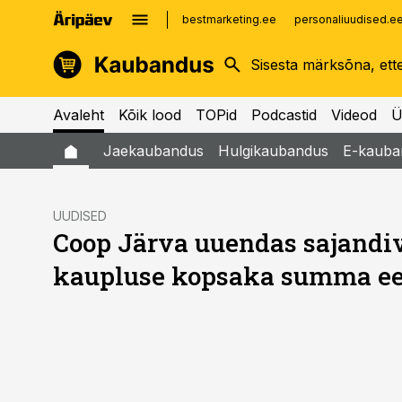
bestmarketing.ee
personaliuudised.e
kinnisvarauudised.ee
imelineajalugu.ee
logistikauudised.ee
imelineteadus.ee
Avaleht
Kõik lood
TOPid
Podcastid
Videod
Ü
Jaekaubandus
Hulgikaubandus
E-kauba
UUDISED
Coop Järva uuendas sajandi
kaupluse kopsaka summa ee