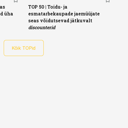
eas
TOP 50 | Toidu- ja
ad üha
esmatarbekaupade jaemüüjate
seas võidutsevad jätkuvalt
discounterid
Kõik TOPid