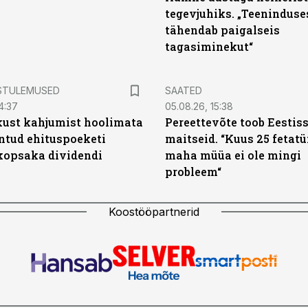
tegevjuhiks. „Teeninduse
tähendab paigalseis
tagasiminekut“
STULEMUSED
SAATED
4:37
05.08.26, 15:38
kust kahjumist hoolimata
Pereettevõte toob Eestis
untud ehituspoeketi
maitseid. “Kuus 25 fetat
opsaka dividendi
maha müüa ei ole mingi
probleem“
Koostööpartnerid