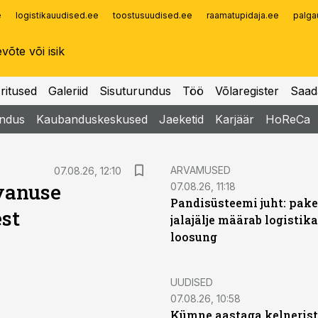
e
logistikauudised.ee
toostusuudised.ee
raamatupidaja.ee
palga
Infopank
Radar
ritused
Galeriid
Sisuturundus
Töö
Võlaregister
Saad
ndus
Kaubanduskeskused
Jaeketid
Karjäär
HoReCa
ARVAMUSED
07.08.26, 12:10
vanuse
07.08.26, 11:18
Pandisüsteemi juht: pak
st
jalajälje määrab logistika
loosung
UUDISED
07.08.26, 10:58
Kümne aastaga kelnerist 