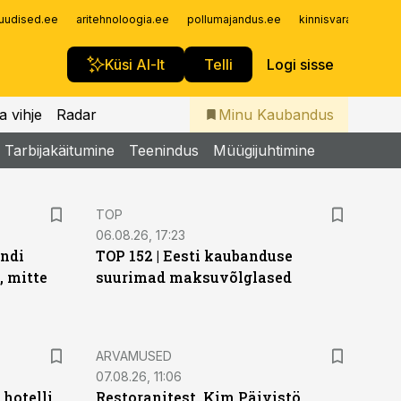
Iseteenindus
uudised.ee
aritehnoloogia.ee
pollumajandus.ee
kinnisvarauudised.
Telli Kaubandus
Küsi AI-lt
Telli
Logi sisse
a vihje
Radar
Minu Kaubandus
Tarbijakäitumine
Teenindus
Müügijuhtimine
TOP
06.08.26, 17:23
endi
TOP 152 | Eesti kaubanduse
, mitte
suurimad maksuvõlglased
ARVAMUSED
07.08.26, 11:06
hotelli
Restoranitest. Kim Päivistö