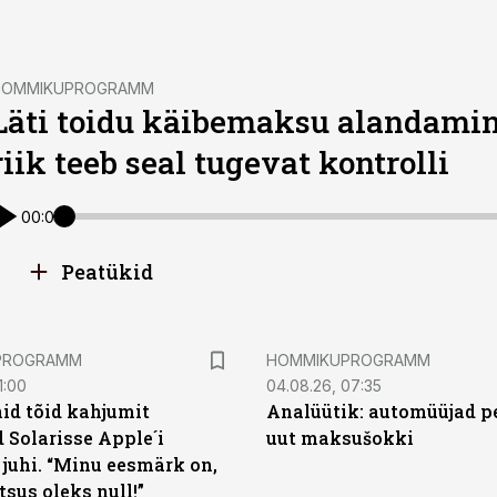
HOMMIKUPROGRAMM
Läti toidu käibemaksu alandamine
riik teeb seal tugevat kontrolli
00:00
Peatükid
PROGRAMM
HOMMIKUPROGRAMM
1:00
04.08.26, 07:35
id tõid kahjumit
Analüütik: automüüjad p
 Solarisse Apple´i
uut maksušokki
 juhi. “Minu eesmärk on,
sus oleks null!”