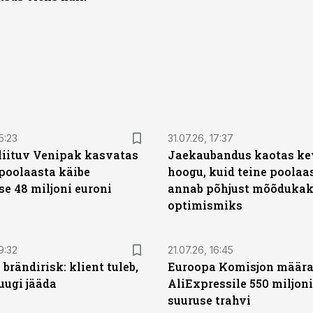
5:23
31.07.26, 17:37
liituv Venipak kasvatas
Jaekaubandus kaotas ke
poolaasta käibe
hoogu, kuid teine poolaa
se 48 miljoni euroni
annab põhjust mõõduka
optimismiks
9:32
21.07.26, 16:45
 brändirisk: klient tuleb,
Euroopa Komisjon määr
uugi jääda
AliExpressile 550 miljoni
suuruse trahvi