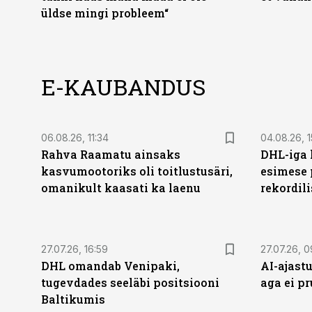
üldse mingi probleem“
E-KAUBANDUS
06.08.26, 11:34
04.08.26, 1
Rahva Raamatu ainsaks
DHL-iga 
kasvumootoriks oli toitlustusäri,
esimese 
omanikult kaasati ka laenu
rekordili
27.07.26, 16:59
27.07.26, 0
DHL omandab Venipaki,
AI-ajastu
tugevdades seeläbi positsiooni
aga ei pr
Baltikumis