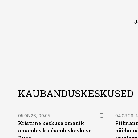
J
KAUBANDUSKESKUSED
05.08.26, 09:05
04.08.26, 1
Kristiine keskuse omanik
Piilmann
omandas kaubanduskeskuse
näidanud
Riias
taustaga