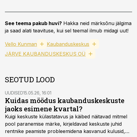
See teema pakub huvi?
Hakka neid märksõnu jälgima
ja saad alati teavituse, kui sel teemal ilmub midagi uut!
Vello Kunman
Kaubanduskeskus
JÄRVE KAUBANDUSKESKUS OÜ
SEOTUD LOOD
UUDISED
15.05.26, 16:01
Kuidas möödus kaubanduskeskuste
jaoks esimene kvartal?
Kuigi keskuste külastatavus ja käibed näitavad mitmel
pool paranemise märke, kirjeldavad keskuste juhid
rentnike peamiste probleemidena kasvanud kulusid,