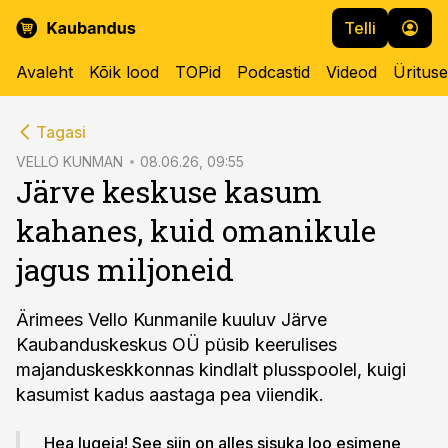
Telli
Avaleht
Kõik lood
TOPid
Podcastid
Videod
Üritus
cebook
Tagasi
Twitter)
VELLO KUNMAN
08.06.26, 09:55
Järve keskuse kasum
kedIn
kahanes, kuid omanikule
ail
jagus miljoneid
k
Ärimees Vello Kunmanile kuuluv Järve
Kaubanduskeskus OÜ püsib keerulises
majanduskeskkonnas kindlalt plusspoolel, kuigi
kasumist kadus aastaga pea viiendik.
Hea lugeja! See siin on alles sisuka loo esimene