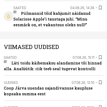
SAATED
04.08.26, 14:28
Piilmannid tõid kahjumit näidanud
6
Solarisse Apple’i taustaga juhi. “Minu
eesmärk on, et vakantsus oleks null!”
VIIMASED UUDISED
SAATED
07.08.26, 15:11
Läti toidu käibemaksu alandamine tõi hinnad
alla. Analüütik: riik teeb seal tugevat kontrolli
UUDISED
07.08.26, 12:10
Coop Järva uuendas sajandivanuse kaupluse
kopsaka summa eest