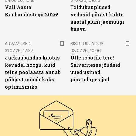
04.08.26, 10:18
31.07.26, 09:45
Vali Aasta
Toidukauplused
Kaubandustegu 2026!
vedasid pärast kahte
aastat juuni jaemüügi
kasvu
ST
ARVAMUSED
SISUTURUNDUS
31.07.26, 17:37
08.07.26, 10:06
Jaekaubandus kaotas
Ütle robotile tere!
kevadel hoogu, kuid
Selveritesse jõudsid
teine poolaasta annab
uued usinad
põhjust mõõdukaks
põrandapesijad
optimismiks