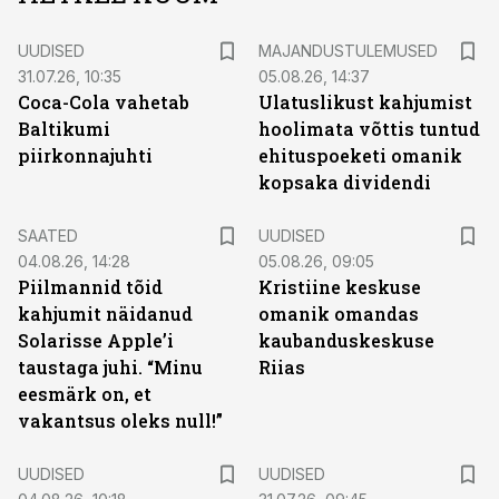
UUDISED
MAJANDUSTULEMUSED
31.07.26, 10:35
05.08.26, 14:37
Coca-Cola vahetab
Ulatuslikust kahjumist
Baltikumi
hoolimata võttis tuntud
piirkonnajuhti
ehituspoeketi omanik
kopsaka dividendi
SAATED
UUDISED
04.08.26, 14:28
05.08.26, 09:05
Piilmannid tõid
Kristiine keskuse
kahjumit näidanud
omanik omandas
Solarisse Apple’i
kaubanduskeskuse
taustaga juhi. “Minu
Riias
eesmärk on, et
vakantsus oleks null!”
UUDISED
UUDISED