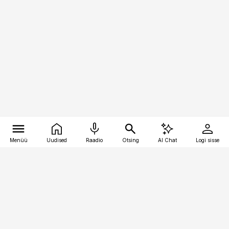
Menüü
Uudised
Raadio
Otsing
AI Chat
Logi sisse
Vana-Lõuna 39/1, 19094 Tallinn
(+372) 667 0111
kaubandus@kaubandus.ee