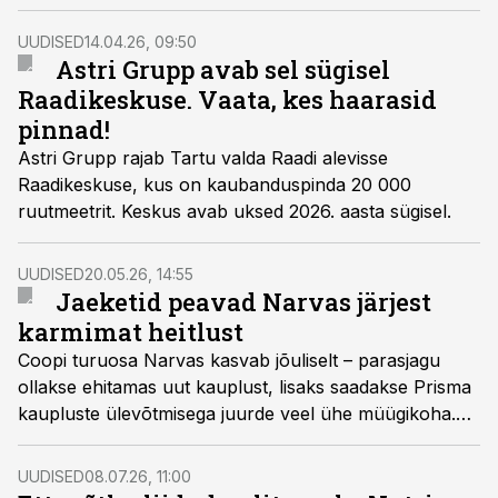
hinnatundlikku tarbijat ja tihenevat konkurentsi e-
kaubandusega. Samas püsib tugevamates keskustes
UUDISED
14.04.26, 09:50
vakantsus madal ning huvi pindade vastu pole
Astri Grupp avab sel sügisel
kadunud.
Raadikeskuse. Vaata, kes haarasid
pinnad!
Astri Grupp rajab Tartu valda Raadi alevisse
Raadikeskuse, kus on kaubanduspinda 20 000
ruutmeetrit. Keskus avab uksed 2026. aasta sügisel.
UUDISED
20.05.26, 14:55
Jaeketid peavad Narvas järjest
karmimat heitlust
Coopi turuosa Narvas kasvab jõuliselt – parasjagu
ollakse ehitamas uut kauplust, lisaks saadakse Prisma
kaupluste ülevõtmisega juurde veel ühe müügikoha.
Seni on Narvas sama ulatuslikku laienemist näidanud
vaid OG Elektra, kes alustas piirilinnas aktiivset kasvu
UUDISED
08.07.26, 11:00
kaheksa aastat tagasi.