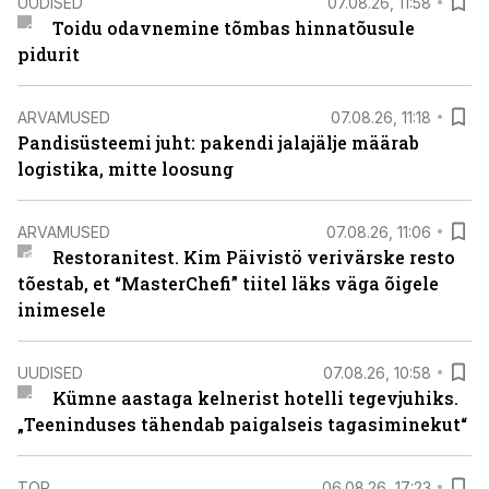
UUDISED
07.08.26, 11:58
Toidu odavnemine tõmbas hinnatõusule
pidurit
ARVAMUSED
07.08.26, 11:18
Pandisüsteemi juht: pakendi jalajälje määrab
logistika, mitte loosung
ARVAMUSED
07.08.26, 11:06
Restoranitest. Kim Päivistö verivärske resto
tõestab, et “MasterChefi” tiitel läks väga õigele
inimesele
UUDISED
07.08.26, 10:58
Kümne aastaga kelnerist hotelli tegevjuhiks.
„Teeninduses tähendab paigalseis tagasiminekut“
TOP
06.08.26, 17:23