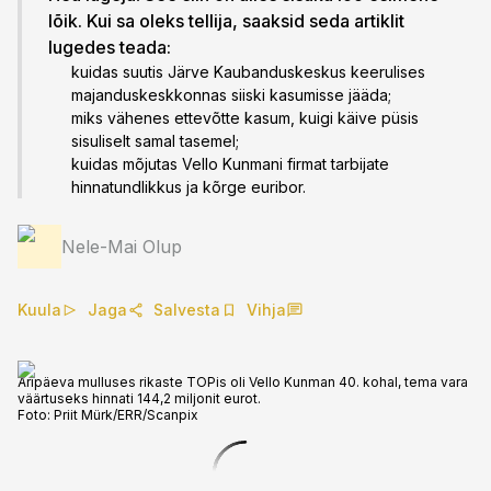
lõik. Kui sa oleks tellija, saaksid seda artiklit
lugedes teada:
kuidas suutis Järve Kaubanduskeskus keerulises
majanduskeskkonnas siiski kasumisse jääda;
miks vähenes ettevõtte kasum, kuigi käive püsis
sisuliselt samal tasemel;
kuidas mõjutas Vello Kunmani firmat tarbijate
hinnatundlikkus ja kõrge euribor.
Nele-Mai Olup
Kuula
Jaga
Salvesta
Vihja
Äripäeva mulluses rikaste TOPis oli Vello Kunman 40. kohal, tema vara
väärtuseks hinnati 144,2 miljonit eurot.
Foto:
Priit Mürk/ERR/Scanpix