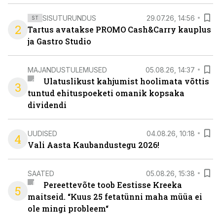
SISUTURUNDUS
29.07.26, 14:56
ST
2
Tartus avatakse PROMO Cash&Carry kauplus
ja Gastro Studio
MAJANDUSTULEMUSED
05.08.26, 14:37
Ulatuslikust kahjumist hoolimata võttis
3
tuntud ehituspoeketi omanik kopsaka
dividendi
UUDISED
04.08.26, 10:18
4
Vali Aasta Kaubandustegu 2026!
SAATED
05.08.26, 15:38
Pereettevõte toob Eestisse Kreeka
5
maitseid. “Kuus 25 fetatünni maha müüa ei
ole mingi probleem“