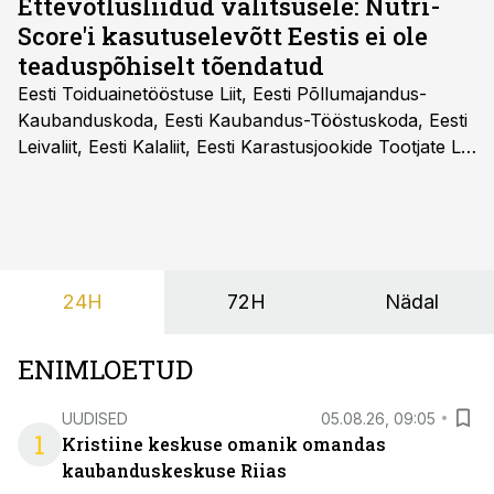
Ettevõtlusliidud valitsusele: Nutri-
Score'i kasutuselevõtt Eestis ei ole
teaduspõhiselt tõendatud
Eesti Toiduainetööstuse Liit, Eesti Põllumajandus-
Kaubanduskoda, Eesti Kaubandus-Tööstuskoda, Eesti
Leivaliit, Eesti Kalaliit, Eesti Karastusjookide Tootjate Liit
ja Eesti Aiandusliit saatsid täna vabariigi valitsusele
pöördumise, milles rõhutavad, et Eesti ei peaks
vabatahtlikult kasutusele võtma ühtegi
pakendimärgistuse süsteemi kuni Euroopa Liidus pole
kokku lepitud ühtses, teaduspõhises ja toidukultuure
24H
72H
Nädal
arvestavas lahenduses. Pakendi esikülje märgistuse
eesmärk peaks olema tarbijainfo lihtsustamine, mitte
eksitamine.
ENIMLOETUD
UUDISED
05.08.26, 09:05
1
Kristiine keskuse omanik omandas
kaubanduskeskuse Riias