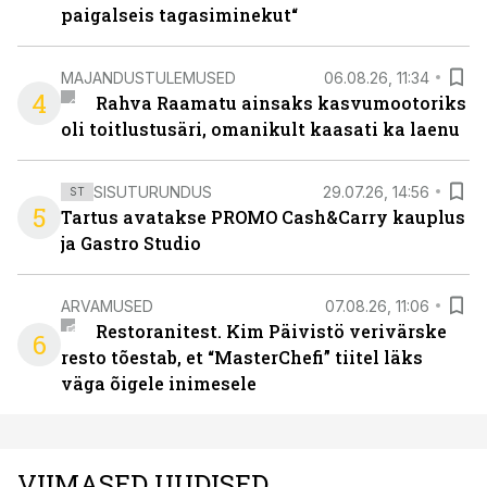
paigalseis tagasiminekut“
MAJANDUSTULEMUSED
06.08.26, 11:34
4
Rahva Raamatu ainsaks kasvumootoriks
oli toitlustusäri, omanikult kaasati ka laenu
SISUTURUNDUS
29.07.26, 14:56
ST
5
Tartus avatakse PROMO Cash&Carry kauplus
ja Gastro Studio
ARVAMUSED
07.08.26, 11:06
Restoranitest. Kim Päivistö verivärske
6
resto tõestab, et “MasterChefi” tiitel läks
väga õigele inimesele
VIIMASED UUDISED