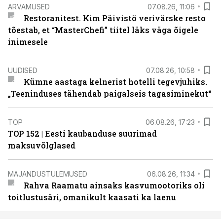
ARVAMUSED
07.08.26, 11:06
Restoranitest. Kim Päivistö verivärske resto
tõestab, et “MasterChefi” tiitel läks väga õigele
inimesele
UUDISED
07.08.26, 10:58
Kümne aastaga kelnerist hotelli tegevjuhiks.
„Teeninduses tähendab paigalseis tagasiminekut“
TOP
06.08.26, 17:23
TOP 152 | Eesti kaubanduse suurimad
maksuvõlglased
MAJANDUSTULEMUSED
06.08.26, 11:34
Rahva Raamatu ainsaks kasvumootoriks oli
toitlustusäri, omanikult kaasati ka laenu