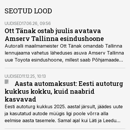
SEOTUD LOOD
UUDISED
17.06.26, 09:56
Ott Tänak ostab juulis avatava
Amserv Tallinna esindushoone
Autoralli maailmameister Ott Tänak omandab Tallinna
lennujaama vahetus läheduses asuva Amserv Tallinna
uue Toyota esindushoone, millest saab Põhjamaade
suurim autokeskus. 1. juulil avatava enam kui 12 000
ruutmeetri suuruse keskuse arendas Capital Mill.
UUDISED
11.12.25, 10:13
Aasta automaksust: Eesti autoturg
kukkus kokku, kuid naabrid
kasvavad
Eesti autoturg kukkus 2025. aastal järsult, jäädes uute
ja kasutatud autode müügis ligi poole võrra alla
eelmise aasta tasemele. Samal ajal kui Läti ja Leedu
autode müük kasvab.