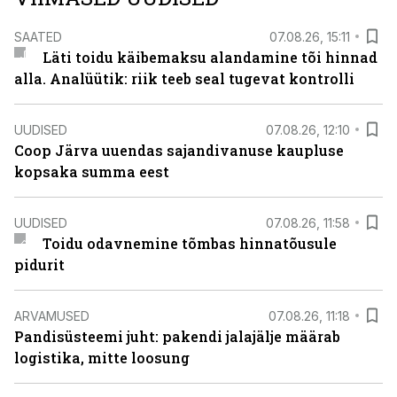
SAATED
07.08.26, 15:11
Läti toidu käibemaksu alandamine tõi hinnad
alla. Analüütik: riik teeb seal tugevat kontrolli
UUDISED
07.08.26, 12:10
Coop Järva uuendas sajandivanuse kaupluse
kopsaka summa eest
UUDISED
07.08.26, 11:58
Toidu odavnemine tõmbas hinnatõusule
pidurit
ARVAMUSED
07.08.26, 11:18
Pandisüsteemi juht: pakendi jalajälje määrab
logistika, mitte loosung