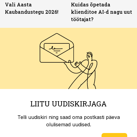
Vali Aasta
Kuidas õpetada
Kaubandustegu 2026!
klienditoe AI-d nagu uut
töötajat?
LIITU UUDISKIRJAGA
Telli uudiskiri ning saad oma postkasti päeva
olulisemad uudised.