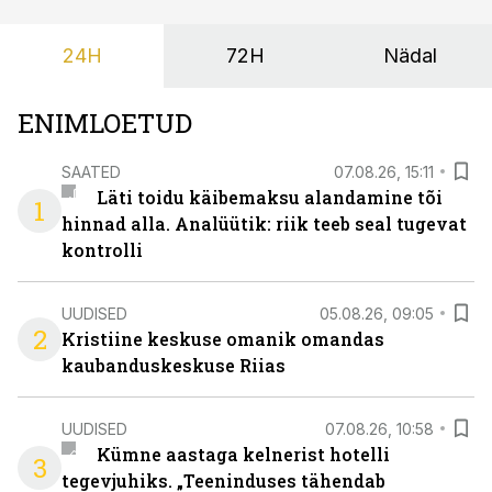
24H
72H
Nädal
ENIMLOETUD
SAATED
07.08.26, 15:11
Läti toidu käibemaksu alandamine tõi
1
hinnad alla. Analüütik: riik teeb seal tugevat
kontrolli
UUDISED
05.08.26, 09:05
2
Kristiine keskuse omanik omandas
kaubanduskeskuse Riias
UUDISED
07.08.26, 10:58
Kümne aastaga kelnerist hotelli
3
tegevjuhiks. „Teeninduses tähendab