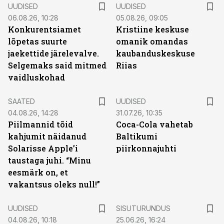
UUDISED
UUDISED
06.08.26, 10:28
05.08.26, 09:05
Konkurentsiamet
Kristiine keskuse
lõpetas suurte
omanik omandas
jaekettide järelevalve.
kaubanduskeskuse
Selgemaks said mitmed
Riias
vaidluskohad
SAATED
UUDISED
04.08.26, 14:28
31.07.26, 10:35
Piilmannid tõid
Coca-Cola vahetab
kahjumit näidanud
Baltikumi
Solarisse Apple’i
piirkonnajuhti
taustaga juhi. “Minu
eesmärk on, et
vakantsus oleks null!”
ST
UUDISED
SISUTURUNDUS
04.08.26, 10:18
25.06.26, 16:24