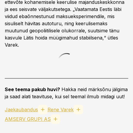
ettevõte kohanemisele keerulise majanduskeskkonna
ja ees seisvate väljakutsetega. „Vaatamata Eestis läbi
viidud ebaõnnestunud maksueksperimendile, mis
sisuliselt hävitas autoturu, ning keerulisemaks
muutunud geopoliitilisele olukorrale, suutsime tänu
kasvule Lätis hoida müügimahud stabiilsena,“ ütles
Varek.
See teema pakub huvi?
Hakka neid märksõnu jälgima
ja saad alati teavituse, kui sel teemal ilmub midagi uut!
Jaekaubandus
Rene Varek
AMSERV GRUPI AS