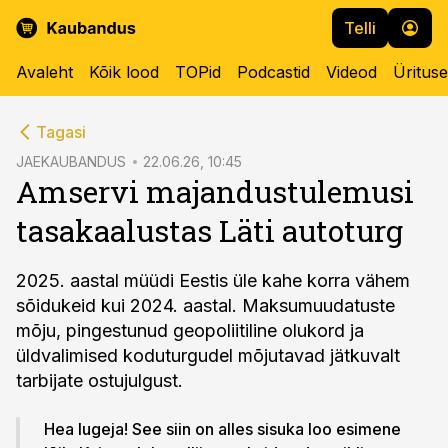
Telli
Avaleht
Kõik lood
TOPid
Podcastid
Videod
Üritus
cebook
Tagasi
Twitter)
JAEKAUBANDUS
22.06.26, 10:45
Amservi majandustulemusi
kedIn
tasakaalustas Läti autoturg
ail
k
2025. aastal müüdi Eestis üle kahe korra vähem
sõidukeid kui 2024. aastal. Maksumuudatuste
mõju, pingestunud geopoliitiline olukord ja
üldvalimised koduturgudel mõjutavad jätkuvalt
tarbijate ostujulgust.
Hea lugeja! See siin on alles sisuka loo esimene