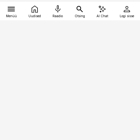
Menüü
Uudised
Raadio
Otsing
AI Chat
Logi sisse
Vana-Lõuna 39/1, 19094 Tallinn
(+372) 667 0111
kaubandus@kaubandus.ee
Telli
Reklaam
Firmast
Sisu kasutamisõigused
Ajakirjaniku
eetikakoodeks
Üldtingimused
Privaatsustingimused
Küpsiste poliitika
KKK
Eesti Meediaettevõtete
Eelistuste haldamine