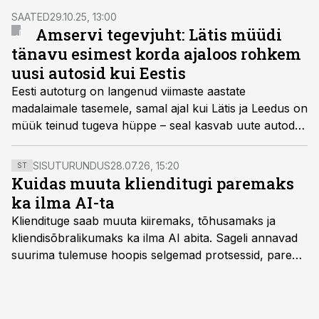
SAATED
29.10.25, 13:00
Amservi tegevjuht: Lätis müüdi
tänavu esimest korda ajaloos rohkem
uusi autosid kui Eestis
Eesti autoturg on langenud viimaste aastate
madalaimale tasemele, samal ajal kui Lätis ja Leedus on
müük teinud tugeva hüppe – seal kasvab uute autode
arv mitmekümne protsendi võrra. Saates „Äripäeva
TOP“ räägib Amserv Auto tegevjuht Rene Varek,
SISUTURUNDUS
28.07.26, 15:20
ST
kuidas automaks ja majandusolukord on muutnud
Kuidas muuta klienditugi paremaks
inimeste ostukäitumist ning miks võib autoturu
ka ilma AI-ta
taastumine võtta veel aega.
Kliendituge saab muuta kiiremaks, tõhusamaks ja
kliendisõbralikumaks ka ilma AI abita. Sageli annavad
suurima tulemuse hoopis selgemad protsessid, parem
iseteenindus, nutikad automatiseerimised ja õigel ajal
jagatud info.