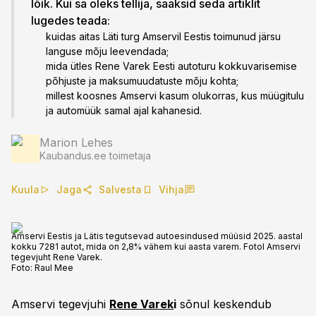
lõik. Kui sa oleks tellija, saaksid seda artiklit
lugedes teada:
kuidas aitas Läti turg Amservil Eestis toimunud järsu
languse mõju leevendada;
mida ütles Rene Varek Eesti autoturu kokkuvarisemise
põhjuste ja maksumuudatuste mõju kohta;
millest koosnes Amservi kasum olukorras, kus müügitulu
ja automüük samal ajal kahanesid.
Marion Lehes
Kaubandus.ee toimetaja
Kuula
Jaga
Salvesta
Vihja
Amservi Eestis ja Lätis tegutsevad autoesindused müüsid 2025. aastal
kokku 7281 autot, mida on 2,8% vähem kui aasta varem. Fotol Amservi
tegevjuht Rene Varek.
Foto:
Raul Mee
Amservi tegevjuhi
Rene Varek
i
sõnul keskendub