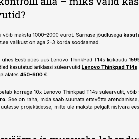
kontrolli alla – miks valid ka
vutid?
i võib maksta 1000–2000 eurot. Sarnase jõudlusega
kasuta
it.ee valikust on aga 2–3 korda soodsamad.
 ühes Eesti poes uus Lenovo ThinkPad T14s ligikaudu
159
lad kasutatud äriklassi sülearvutid
Lenovo Thinkpad T14s
ga alates
450–600 €
.
soetab korraga 10x Lenovo Thinkpad T14s sülearvutit, võib 
ro
. See on raha, mida saab suunata ettevõtte arendamisse,
 uutesse projektidesse, mitte üle maksta pelgalt riistvara ees