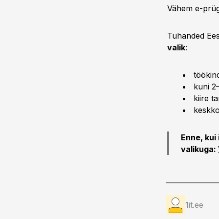
Vähem e-prügi,
Tuhanded Eest
valik
:
töökin
kuni 2
kiire t
keskko
Enne, kui
valikuga:
1it.ee