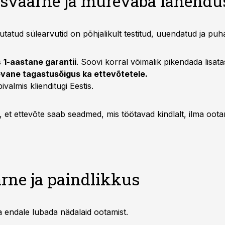
sväärne ja murevaba lahendu
sutatud sülearvutid on põhjalikult testitud, uuendatud ja puh
s
1-aastane garantii
. Soovi korral võimalik pikendada lisat
vane tagastusõigus ka ettevõtetele.
bivalmis klienditugi Eestis.
 et ettevõte saab seadmed, mis töötavad kindlalt, ilma oot
arne ja paindlikkus
aa endale lubada nädalaid ootamist.