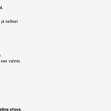
l.
ja sellisel
s
n see valmis
eline otsus
.