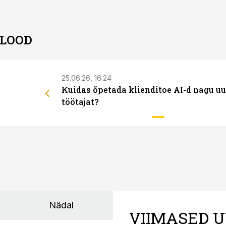
 LOOD
25.06.26, 16:24
Kuidas õpetada klienditoe AI-d nagu uu
töötajat?
Nädal
VIIMASED U