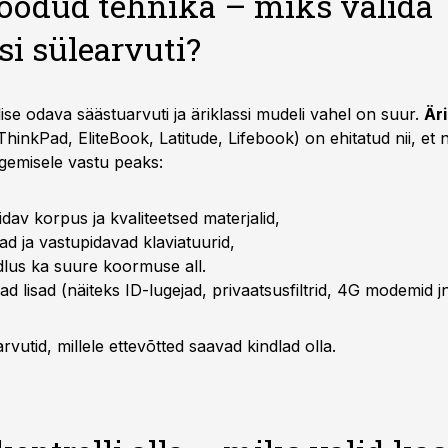
loodud tehnika – miks valida
si sülearvuti?
ise odava säästuarvuti ja äriklassi mudeli vahel on suur.
Äri
hinkPad, EliteBook, Latitude, Lifebook) on ehitatud nii, et 
egemisele vastu peaks:
dav korpus ja kvaliteetsed materjalid,
d ja vastupidavad klaviatuurid,
dlus ka suure koormuse all.
d lisad (näiteks ID-lugejad, privaatsusfiltrid, 4G modemid jn
vutid, millele ettevõtted saavad kindlad olla.