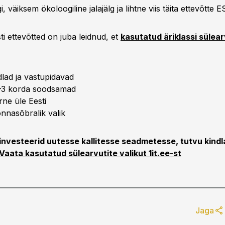
 väiksem ökoloogiline jalajälg ja lihtne viis täita ettevõtte
i ettevõtted on juba leidnud, et
kasutatud äriklassi sülear
dlad ja vastupidavad
–3 korda soodsamad
arne üle Eesti
nnasõbralik valik
 investeerid uutesse kallitesse seadmetesse, tutvu kindl
Vaata kasutatud sülearvutite valikut 1it.ee-st
Jaga