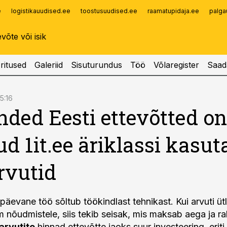
e
logistikauudised.ee
toostusuudised.ee
raamatupidaja.ee
palga
Infopank
Radar
ritused
Galeriid
Sisuturundus
Töö
Võlaregister
Saad
15:16
ded Eesti ettevõtted on
ud 1it.ee äriklassi kasu
rvutid
päevane töö sõltub töökindlast tehnikast. Kui arvuti üt
m nõudmistele, siis tekib seisak, mis maksab aega ja r
arvutite
hinnad ettevõtte jaoks suur investeering, eriti