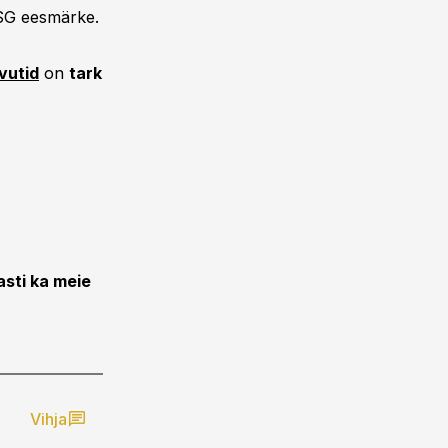
 ESG eesmärke.
vutid
on
tark
asti ka meie
Vihja