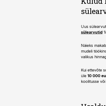
Kulud 
sülear
Uus sülearvut
sülearvutid
1
Näieks makab
mudeli töökind
valikus hinna
Kui ettevõte 
üle
10 000 eu
koolitusse või