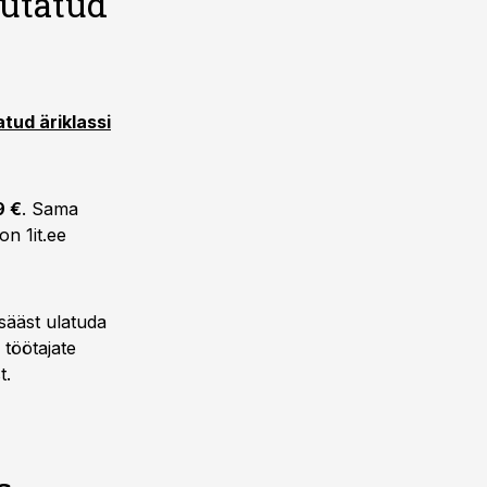
sutatud
tud äriklassi
9 €
. Sama
on 1it.ee
sääst ulatuda
 töötajate
t.