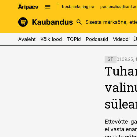
bestmarketing.ee
personaliuudised.e
kinnisvarauudised.ee
imelineajalugu.ee
logistikauudised.ee
imelineteadus.ee
Avaleht
Kõik lood
TOPid
Podcastid
Videod
Ü
cebook
cebook
01.09.25, 
ST
Twitter)
Twitter)
Tuhan
kedIn
kedIn
valin
ail
ail
sülea
k
k
Ettevõtte iga
ei vasta ena
on uute
süle