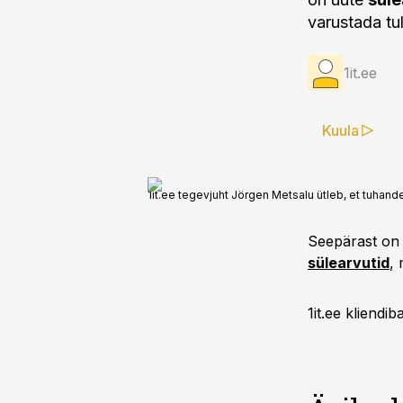
varustada tu
1it.ee
Kuula
1it.ee tegevjuht Jörgen Metsalu ütleb, et tuhande
Seepärast on 
sülearvutid
,
1it.ee kliendi