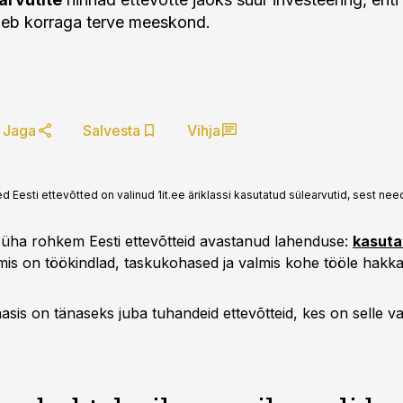
leb korraga terve meeskond.
Jaga
Salvesta
Vihja
d Eesti ettevõtted on valinud 1it.ee äriklassi kasutatud sülearvutid, sest ne
üha rohkem Eesti ettevõtteid avastanud lahenduse:
kasuta
 mis on töökindlad, taskukohased ja valmis kohe tööle hakk
baasis on tänaseks juba tuhandeid ettevõtteid, kes on selle va