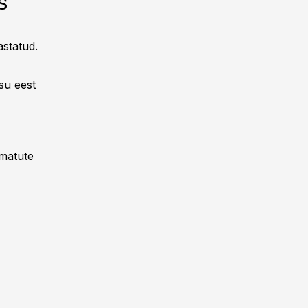
s
astatud.
asu eest
amatute