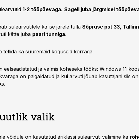
sülearvutid
1-2 tööpäevaga.
Sageli juba järgmisel tööpäeva
ab sülearvutitele ka ise järele tulla
Sõpruse pst 33, Tallinn
uti kätte juba
paari tunniga
.
b tellida ka suuremaid koguseid korraga.
on eelseadistatud ja valmis koheseks tööks: Windows 11 koo
rkvaraga on paigaldatud ja kui arvuti jõuab kasutajani siis o
ks.
uutlik valik
ele võidule on kasutatud äriklassi sülearvuti valimine ka
roh