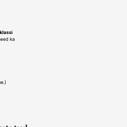
klassi
need ka
e.)