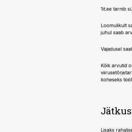
1it.ee tarnib 
Loomulikult sa
juhul saab arv
Vajadusel saa
Kõik arvutid 
viirusetõrjeta
koheseks töö
Jätkus
Lisaks rahalis