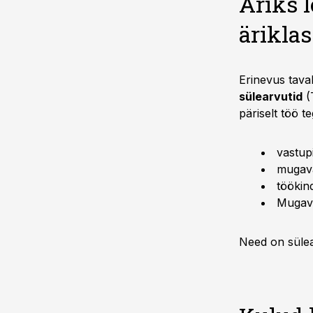
Äriks 
äriklas
Erinevus taval
sülearvutid
(T
päriselt töö t
vastupi
mugava
töökin
Mugava
Need on sülear