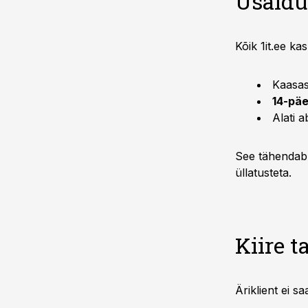
Usaldu
Kõik 1it.ee ka
Kaasa
14-päe
Alati a
See tähendab,
üllatusteta.
Kiire t
Äriklient ei s