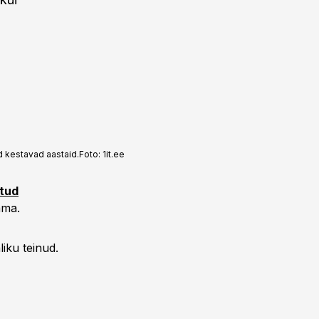
ed kestavad aastaid.
Foto:
1it.ee
tud
ama.
liku teinud.