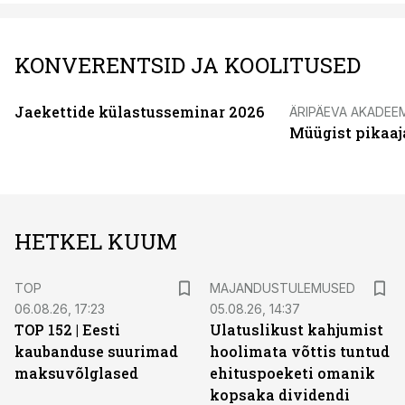
KONVERENTSID JA KOOLITUSED
Jaekettide külastusseminar 2026
ÄRIPÄEVA AKADEE
Müügist pikaaj
HETKEL KUUM
TOP
MAJANDUSTULEMUSED
06.08.26, 17:23
05.08.26, 14:37
TOP 152 | Eesti
Ulatuslikust kahjumist
kaubanduse suurimad
hoolimata võttis tuntud
maksuvõlglased
ehituspoeketi omanik
kopsaka dividendi