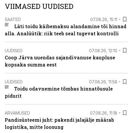
VIIMASED UUDISED
SAATED
07.08.26, 15:11
Läti toidu käibemaksu alandamine tõi hinnad
alla. Analüütik: riik teeb seal tugevat kontrolli
UUDISED
07.08.26, 12:10
Coop Järva uuendas sajandivanuse kaupluse
kopsaka summa eest
UUDISED
07.08.26, 11:58
Toidu odavnemine tõmbas hinnatõusule
pidurit
ARVAMUSED
07.08.26, 11:18
Pandisüsteemi juht: pakendi jalajälje määrab
logistika, mitte loosung