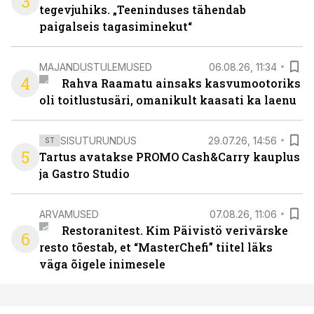
3
tegevjuhiks. „Teeninduses tähendab
paigalseis tagasiminekut“
MAJANDUSTULEMUSED
06.08.26, 11:34
4
Rahva Raamatu ainsaks kasvumootoriks
oli toitlustusäri, omanikult kaasati ka laenu
SISUTURUNDUS
29.07.26, 14:56
ST
5
Tartus avatakse PROMO Cash&Carry kauplus
ja Gastro Studio
ARVAMUSED
07.08.26, 11:06
Restoranitest. Kim Päivistö verivärske
6
resto tõestab, et “MasterChefi” tiitel läks
väga õigele inimesele