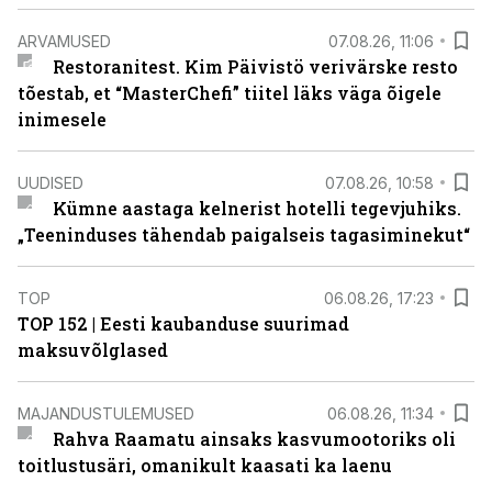
ARVAMUSED
07.08.26, 11:06
Restoranitest. Kim Päivistö verivärske resto
tõestab, et “MasterChefi” tiitel läks väga õigele
inimesele
UUDISED
07.08.26, 10:58
Kümne aastaga kelnerist hotelli tegevjuhiks.
„Teeninduses tähendab paigalseis tagasiminekut“
TOP
06.08.26, 17:23
TOP 152 | Eesti kaubanduse suurimad
maksuvõlglased
MAJANDUSTULEMUSED
06.08.26, 11:34
Rahva Raamatu ainsaks kasvumootoriks oli
toitlustusäri, omanikult kaasati ka laenu