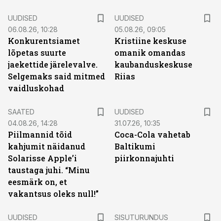
UUDISED
UUDISED
06.08.26, 10:28
05.08.26, 09:05
Konkurentsiamet
Kristiine keskuse
lõpetas suurte
omanik omandas
jaekettide järelevalve.
kaubanduskeskuse
Selgemaks said mitmed
Riias
vaidluskohad
SAATED
UUDISED
04.08.26, 14:28
31.07.26, 10:35
Piilmannid tõid
Coca-Cola vahetab
kahjumit näidanud
Baltikumi
Solarisse Apple’i
piirkonnajuhti
taustaga juhi. “Minu
eesmärk on, et
vakantsus oleks null!”
ST
UUDISED
SISUTURUNDUS