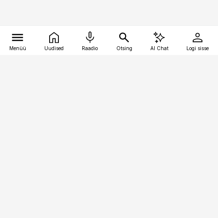
Menüü
Uudised
Raadio
Otsing
AI Chat
Logi sisse
Vana-Lõuna 39/1, 19094 Tallinn
(+372) 667 0111
kaubandus@kaubandus.ee
Telli
Reklaam
Firmast
Sisu kasutamisõigused
Ajakirjaniku
eetikakoodeks
Üldtingimused
Privaatsustingimused