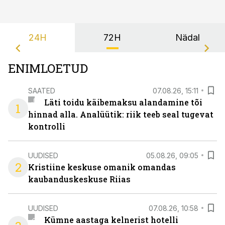
24H
72H
Nädal
ENIMLOETUD
SAATED
07.08.26, 15:11
Läti toidu käibemaksu alandamine tõi
1
hinnad alla. Analüütik: riik teeb seal tugevat
kontrolli
UUDISED
05.08.26, 09:05
2
Kristiine keskuse omanik omandas
kaubanduskeskuse Riias
UUDISED
07.08.26, 10:58
Kümne aastaga kelnerist hotelli