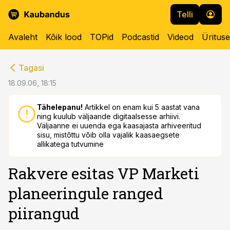
Telli
Avaleht
Kõik lood
TOPid
Podcastid
Videod
Üritus
cebook
cebook
Tagasi
Twitter)
Twitter)
18.09.06, 18:15
kedIn
kedIn
Tähelepanu!
Artikkel on enam kui 5 aastat vana
ning kuulub väljaande digitaalsesse arhiivi.
ail
ail
Väljaanne ei uuenda ega kaasajasta arhiveeritud
sisu, mistõttu võib olla vajalik kaasaegsete
k
k
allikatega tutvumine
Rakvere esitas VP Marketi
planeeringule ranged
piirangud