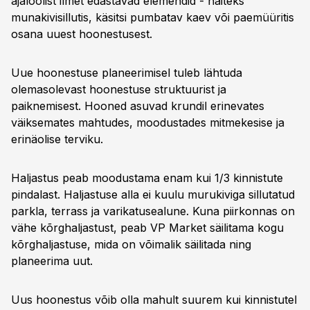
ajaloolist ilmet edastavad elemendid - näiteks
munakivisillutis, käsitsi pumbatav kaev või paemüüritis
osana uuest hoonestusest.
Uue hoonestuse planeerimisel tuleb lähtuda
olemasolevast hoonestuse struktuurist ja
paiknemisest. Hooned asuvad krundil erinevates
väiksemates mahtudes, moodustades mitmekesise ja
erinäolise terviku.
Haljastus peab moodustama enam kui 1/3 kinnistute
pindalast. Haljastuse alla ei kuulu murukiviga sillutatud
parkla, terrass ja varikatusealune. Kuna piirkonnas on
vähe kõrghaljastust, peab VP Market säilitama kogu
kõrghaljastuse, mida on võimalik säilitada ning
planeerima uut.
Uus hoonestus võib olla mahult suurem kui kinnistutel