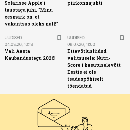
Solarisse Apple’i
piirkonnajuhti
taustaga juhi. “Minu
eesmärk on, et
vakantsus oleks null!”
UUDISED
UUDISED
04.08.26, 10:18
08.07.26, 11:00
Vali Aasta
Ettevõtlusliidud
Kaubandustegu 2026!
valitsusele: Nutri-
Score'i kasutuselevõtt
Eestis ei ole
teaduspõhiselt
tõendatud