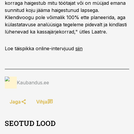
korraga haigestub mitu töötajat või on müüjad emana
sunnitud koju jääma haigestunud lapsega.
Kliendivoogu pole võimalik 100% ette planeerida, aga
külastatavuse analüüsiga tegeleme pidevalt ja kindlasti
lühenevad ka kassajärjekorrad," ütles Laatre.
Loe täispikka online-intervjuud
siin
Kaubandus.ee
Jaga
Vihja
SEOTUD LOOD