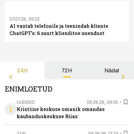
ST
07.07.26, 09:22
AI vastab telefonile ja teenindab kliente
ChatGPT’s: 6 suurt klienditoe uuendust
24H
72H
Nädal
ENIMLOETUD
UUDISED
05.08.26, 09:05
1
Kristiine keskuse omanik omandas
kaubanduskeskuse Riias
TOP
06.08.26, 17:23