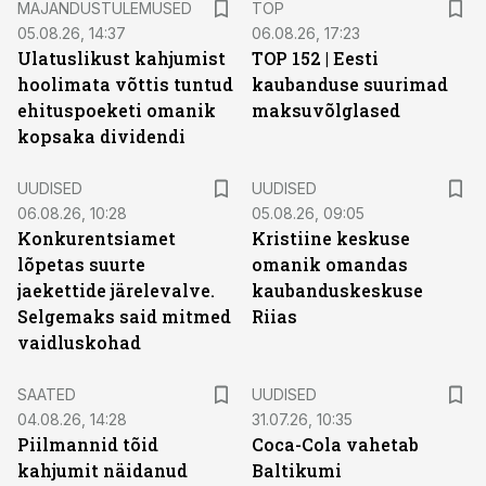
MAJANDUSTULEMUSED
TOP
05.08.26, 14:37
06.08.26, 17:23
Ulatuslikust kahjumist
TOP 152 | Eesti
hoolimata võttis tuntud
kaubanduse suurimad
ehituspoeketi omanik
maksuvõlglased
kopsaka dividendi
UUDISED
UUDISED
06.08.26, 10:28
05.08.26, 09:05
Konkurentsiamet
Kristiine keskuse
lõpetas suurte
omanik omandas
jaekettide järelevalve.
kaubanduskeskuse
Selgemaks said mitmed
Riias
vaidluskohad
SAATED
UUDISED
04.08.26, 14:28
31.07.26, 10:35
Piilmannid tõid
Coca-Cola vahetab
kahjumit näidanud
Baltikumi