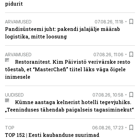
pidurit
ARVAMUSED
07.08.26, 11:18
Pandisüsteemi juht: pakendi jalajälje määrab
logistika, mitte loosung
ARVAMUSED
07.08.26, 11:06
Restoranitest. Kim Päivistö verivärske resto
tõestab, et “MasterChefi” tiitel läks väga õigele
inimesele
UUDISED
07.08.26, 10:58
Kümne aastaga kelnerist hotelli tegevjuhiks.
„Teeninduses tähendab paigalseis tagasiminekut“
TOP
06.08.26, 17:23
TOP 152 | Eesti kaubanduse suurimad