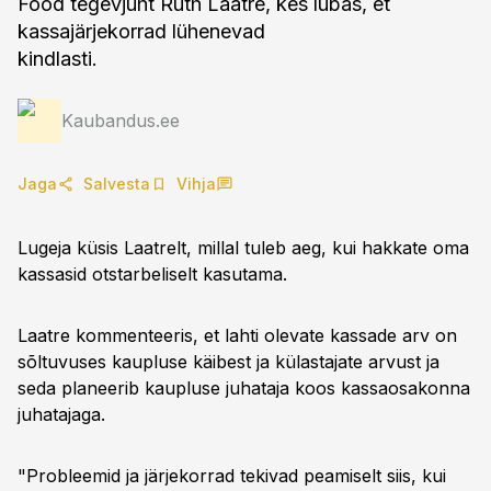
Food tegevjuht Ruth Laatre, kes lubas, et
kassajärjekorrad lühenevad
kindlasti.
Kaubandus.ee
Jaga
Salvesta
Vihja
Lugeja küsis Laatrelt, millal tuleb aeg, kui hakkate oma
kassasid otstarbeliselt kasutama.
Laatre kommenteeris, et lahti olevate kassade arv on
sõltuvuses kaupluse käibest ja külastajate arvust ja
seda planeerib kaupluse juhataja koos kassaosakonna
juhatajaga.
"Probleemid ja järjekorrad tekivad peamiselt siis, kui