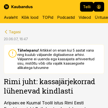
Telli
Avaleht
Kõik lood
TOPid
Podcastid
Videod
Üritus
cebook
cebook
Tagasi
Twitter)
Twitter)
20.06.07, 16:47
kedIn
kedIn
Tähelepanu!
Artikkel on enam kui 5 aastat vana
ning kuulub väljaande digitaalsesse arhiivi.
ail
ail
Väljaanne ei uuenda ega kaasajasta arhiveeritud
sisu, mistõttu võib olla vajalik kaasaegsete
k
k
allikatega tutvumine
Rimi juht: kassajärjekorrad
lühenevad kindlasti
Aripaev.ee Kuumal Toolil istus Rimi Eesti