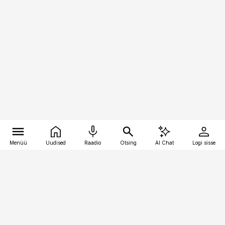
Menüü
Uudised
Raadio
Otsing
AI Chat
Logi sisse
Vana-Lõuna 39/1, 19094 Tallinn
(+372) 667 0111
kaubandus@kaubandus.ee