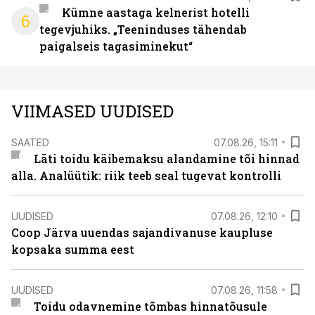
Kümne aastaga kelnerist hotelli
6
tegevjuhiks. „Teeninduses tähendab
paigalseis tagasiminekut“
VIIMASED UUDISED
SAATED
07.08.26, 15:11
Läti toidu käibemaksu alandamine tõi hinnad
alla. Analüütik: riik teeb seal tugevat kontrolli
UUDISED
07.08.26, 12:10
Coop Järva uuendas sajandivanuse kaupluse
kopsaka summa eest
UUDISED
07.08.26, 11:58
Toidu odavnemine tõmbas hinnatõusule