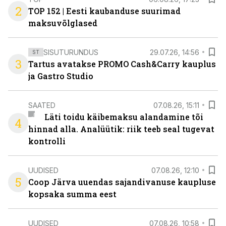
2
TOP 152 | Eesti kaubanduse suurimad
maksuvõlglased
SISUTURUNDUS
29.07.26, 14:56
ST
3
Tartus avatakse PROMO Cash&Carry kauplus
ja Gastro Studio
SAATED
07.08.26, 15:11
Läti toidu käibemaksu alandamine tõi
4
hinnad alla. Analüütik: riik teeb seal tugevat
kontrolli
UUDISED
07.08.26, 12:10
5
Coop Järva uuendas sajandivanuse kaupluse
kopsaka summa eest
UUDISED
07.08.26, 10:58