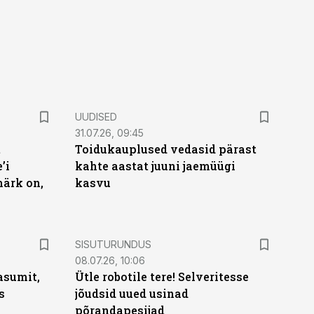
UUDISED
31.07.26, 09:45
t
Toidukauplused vedasid pärast
’i
kahte aastat juuni jaemüügi
märk on,
kasvu
ST
SISUTURUNDUS
08.07.26, 10:06
asumit,
Ütle robotile tere! Selveritesse
s
jõudsid uued usinad
põrandapesijad