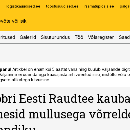
e
logistikauudised.ee
toostusuudised.ee
raamatupidaja.ee
palga
Infopank
Radar
ritused
Galeriid
Sisuturundus
Töö
Võlaregister
Saad
panu!
Artikkel on enam kui 5 aastat vana ning kuulub väljaande digi
. Väljaanne ei uuenda ega kaasajasta arhiveeritud sisu, mistõttu võib ol
sete allikatega tutvumine
bri Eesti Raudtee kaub
esid mullusega võrrelde
andiku