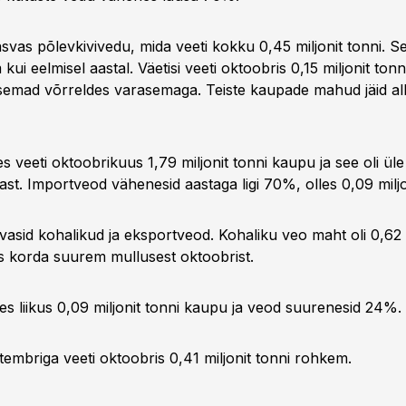
svas põlevkivivedu, mida veeti kokku 0,45 miljonit tonni. Se
ui eelmisel aastal. Väetisi veeti oktoobris 0,15 miljonit ton
semad võrreldes varasemaga. Teiste kaupade mahud jäid alla
es veeti oktoobrikuus 1,79 miljonit tonni kaupu ja see oli 
ast. Importveod vähenesid aastaga ligi 70%, olles 0,09 miljo
asid kohalikud ja eksportveod. Kohaliku veo maht oli 0,62 m
aks korda suurem mullusest oktoobrist.
s liikus 0,09 miljonit tonni kaupu ja veod suurenesid 24%.
tembriga veeti oktoobris 0,41 miljonit tonni rohkem.