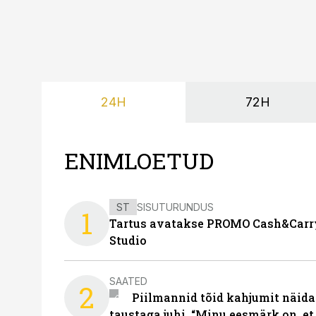
24H
72H
ENIMLOETUD
ST
SISUTURUNDUS
1
Tartus avatakse PROMO Cash&Carry
Studio
SAATED
2
Piilmannid tõid kahjumit näida
taustaga juhi. “Minu eesmärk on, et