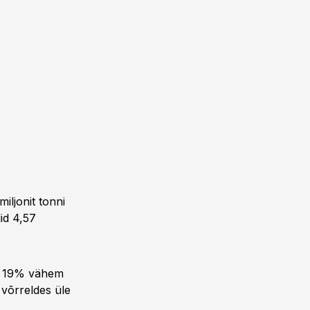
iljonit tonni
id 4,57
üle 19% vähem
 võrreldes üle