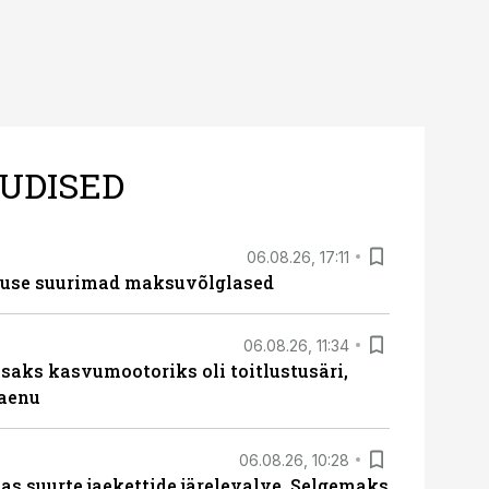
UDISED
06.08.26, 17:11
nduse suurimad maksuvõlglased
06.08.26, 11:34
aks kasvumootoriks oli toitlustusäri,
laenu
06.08.26, 10:28
s suurte jaekettide järelevalve. Selgemaks