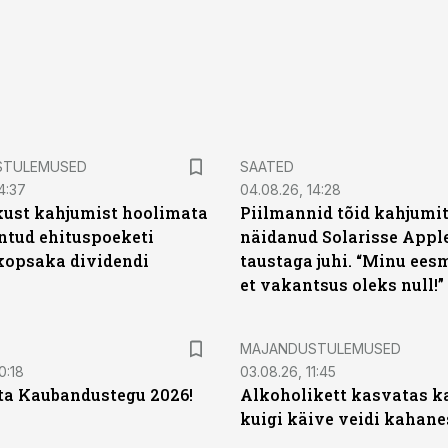
STULEMUSED
SAATED
4:37
04.08.26, 14:28
kust kahjumist hoolimata
Piilmannid tõid kahjumi
untud ehituspoeketi
näidanud Solarisse Apple
opsaka dividendi
taustaga juhi. “Minu ees
et vakantsus oleks null!”
MAJANDUSTULEMUSED
0:18
03.08.26, 11:45
ta Kaubandustegu 2026!
Alkoholikett kasvatas k
kuigi käive veidi kahane