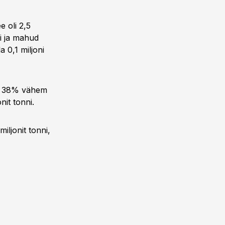
e oli 2,5
ni ja mahud
 0,1 miljoni
üle 38% vähem
nit tonni.
iljonit tonni,