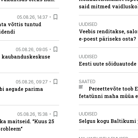
said mitmed vaidlusk
05.08.26, 14:37
ta võttis tuntud
UUDISED
Veebis renditakse, salo
idendi
e-poest päriseks osta?
05.08.26, 09:05
s kaubanduskeskuse
UUDISED
Eesti uute sõiduautode 
SAATED
05.08.26, 09:27
Pereettevõte toob E
äbi aegade parima
fetatünni maha müüa ei
UUDISED
05.08.26, 15:38
Selgus kogu Baltikumi
ka maitseid. “Kuus 25
probleem“