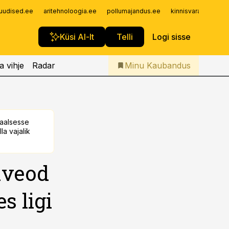
Iseteenindus
uudised.ee
aritehnoloogia.ee
pollumajandus.ee
kinnisvarauudised.
Telli Kaubandus
Küsi AI-lt
Telli
Logi sisse
a vihje
Radar
Minu Kaubandus
taalsesse
la vajalik
aveod
s ligi