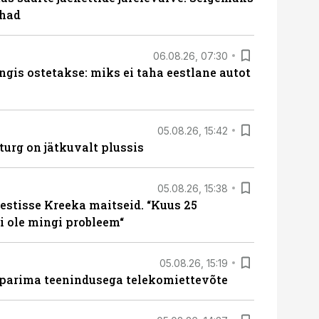
ohad
06.08.26, 07:30
ngis ostetakse: miks ei taha eestlane autot
05.08.26, 15:42
turg on jätkuvalt plussis
05.08.26, 15:38
estisse Kreeka maitseid. “Kuus 25
 ole mingi probleem“
05.08.26, 15:19
 parima teenindusega telekomiettevõte