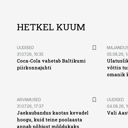
HETKEL KUUM
UUDISED
MAJANDU
31.07.26, 10:35
05.08.26, 1
Coca-Cola vahetab Baltikumi
Ulatusli
piirkonnajuhti
võttis t
omanik k
ARVAMUSED
UUDISED
31.07.26, 17:37
04.08.26, 1
Jaekaubandus kaotas kevadel
Vali Aas
hoogu, kuid teine poolaasta
annab põhjust mõõdukaks