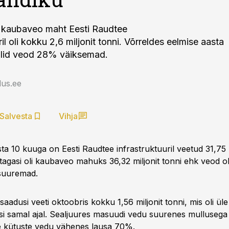
 kaubaveo maht Eesti Raudtee
ril oli kokku 2,6 miljonit tonni. Võrreldes eelmise aasta
olid veod 28% väiksemad.
us.ee
Salvesta
Vihja
a 10 kuuga on Eesti Raudtee infrastruktuuril veetud 31,75 m
tagasi oli kaubaveo mahuks 36,32 miljonit tonni ehk veod ol
 suuremad.
asaadusi veeti oktoobris kokku 1,56 miljonit tonni, mis oli 
asi samal ajal. Sealjuures masuudi vedu suurenes mullusega
e kütuste vedu vähenes lausa 70%.