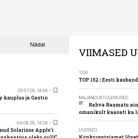
Nädal
VIIMASED U
TOP
TOP 152 | Eesti kauba
29.07.26, 14:56
 kauplus ja Gastro
MAJANDUSTULEMUSED
Rahva Raamatu ains
omanikult kaasati ka 
04.08.26, 14:28
nud Solarisse Apple’i
UUDISED
Konkurentsiamet lõpeta
 vakantsus oleks null!”