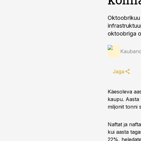
Oktoobrikuu
infrastruktuu
oktoobriga 
Kauband
Jaga
Käesoleva aast
kaupu. Aasta 
miljonit tonni
Naftat ja naft
kui aasta tag
22%, heledat