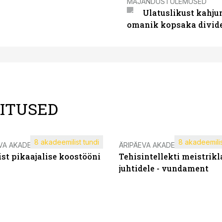
MAJANDUSTULEMUSED
Ulatuslikust kahju
omanik kopsaka divid
LITUSED
8 akadeemilist tundi
8 akadeemilis
VA AKADEEMIA
ÄRIPÄEVA AKADEEMIA
st pikaajalise koostööni
Tehisintellekti meistrikl
juhtidele - vundament