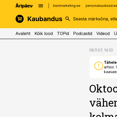
bestmarketing.ee
personaliuudised.e
kinnisvarauudised.ee
imelineajalugu.ee
logistikauudised.ee
imelineteadus.ee
Avaleht
Kõik lood
TOPid
Podcastid
Videod
Ü
cebook
cebook
08.11.07, 14:33
Twitter)
Twitter)
Tähele
kedIn
kedIn
arhiivi
kaasaeg
ail
ail
Oktoo
k
k
vähen
kolm