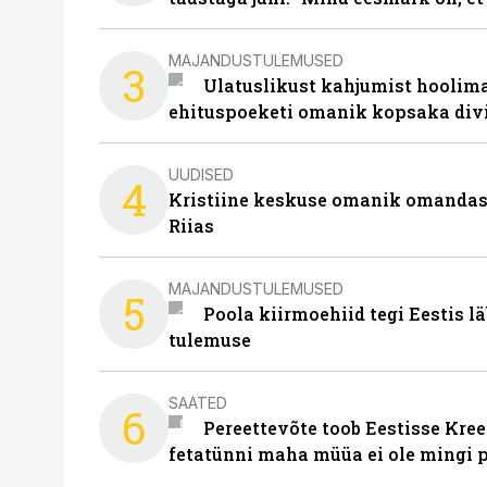
MAJANDUSTULEMUSED
3
Ulatuslikust kahjumist hoolima
ehituspoeketi omanik kopsaka div
UUDISED
4
Kristiine keskuse omanik omanda
Riias
MAJANDUSTULEMUSED
5
Poola kiirmoehiid tegi Eestis l
tulemuse
SAATED
6
Pereettevõte toob Eestisse Kree
fetatünni maha müüa ei ole mingi 