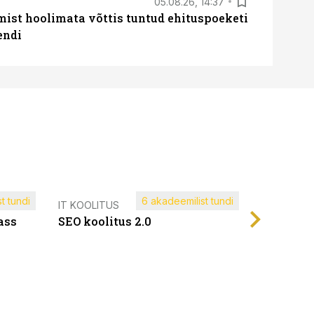
05.08.26, 14:37
mist hoolimata võttis tuntud ehituspoeketi
endi
t tundi
6 akadeemilist tundi
Müügijuh
IT KOOLITUS
ass
SEO koolitus 2.0