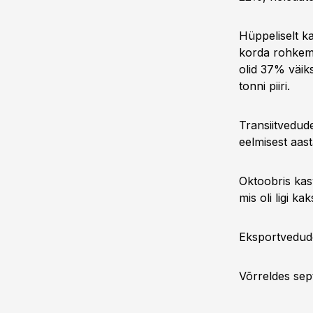
Hüppeliselt ka
korda rohkem k
olid 37% väik
tonni piiri.
Transiitvedud
eelmisest aast
Oktoobris kasv
mis oli ligi k
Eksportvedude
Võrreldes sep