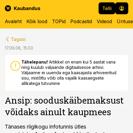
Telli
Avaleht
Kõik lood
TOPid
Podcastid
Videod
Üritus
cebook
cebook
Tagasi
Twitter)
Twitter)
17.09.08, 15:03
kedIn
kedIn
Tähelepanu!
Artikkel on enam kui 5 aastat vana
ning kuulub väljaande digitaalsesse arhiivi.
ail
ail
Väljaanne ei uuenda ega kaasajasta arhiveeritud
sisu, mistõttu võib olla vajalik kaasaegsete
k
k
allikatega tutvumine
Ansip: sooduskäibemaksust
võidaks ainult kaupmees
Tänases riigikogu infotunnis ütles