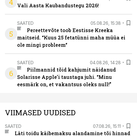
4
Vali Aasta Kaubandustegu 2026!
SAATED
05.08.26, 15:38
Pereettevõte toob Eestisse Kreeka
5
maitseid. “Kuus 25 fetatünni maha müüa ei
ole mingi probleem“
SAATED
04.08.26, 14:28
Piilmannid tõid kahjumit näidanud
6
Solarisse Apple’i taustaga juhi. “Minu
eesmärk on, et vakantsus oleks null!”
VIIMASED UUDISED
SAATED
07.08.26, 15:11
Läti toidu käibemaksu alandamine tõi hinnad