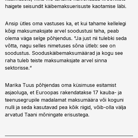
haigete seisundit käibemaksuerisuste kaotamise läbi.
Ansip ütles oma vastuses ka, et kui tahame kellelegi
kõigi maksumaksjate arvel soodustusi teha, peab
olema väga selge põhjendus. "Ja just nii tulebki seda
võtta, nagu selles nimetuses sõna ütleb: see on
soodustus. Sooduskäibemaksumäärad ja kogu see
raha tuleb teiste maksumaksjate arvel sinna
sektorisse.“
Marika Tuus põhjendas oma küsimuse esitamist
asjaoluga, et Euroopas rakendatakse 17 kauba- ja
teenusegrupile madalamat maksumäära või koguni
nulli ja seda kasutavad pea kõik riigid, võib-olla välja
arvatud Taani mõningate erisustega.