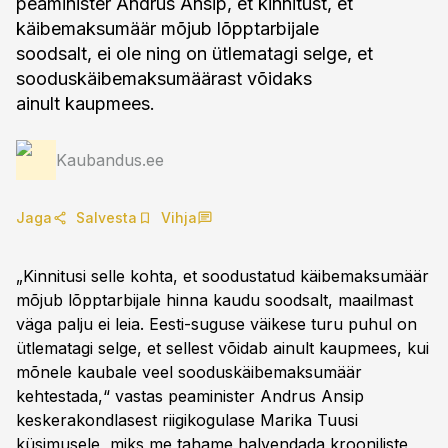
peaminister Andrus Ansip, et kinnitust, et
käibemaksumäär mõjub lõpptarbijale
soodsalt, ei ole ning on ütlematagi selge, et
sooduskäibemaksumäärast võidaks
ainult kaupmees.
Kaubandus.ee
Jaga
Salvesta
Vihja
„Kinnitusi selle kohta, et soodustatud käibemaksumäär
mõjub lõpptarbijale hinna kaudu soodsalt, maailmast
väga palju ei leia. Eesti-suguse väikese turu puhul on
ütlematagi selge, et sellest võidab ainult kaupmees, kui
mõnele kaubale veel sooduskäibemaksumäär
kehtestada,“ vastas peaminister Andrus Ansip
keskerakondlasest riigikogulase Marika Tuusi
küsimusele, miks me tahame halvendada krooniliste