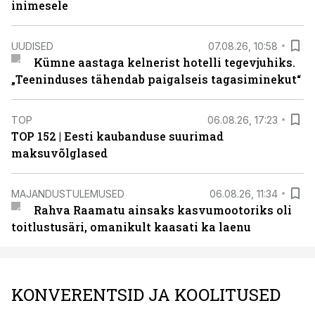
inimesele
UUDISED
07.08.26, 10:58
Kümne aastaga kelnerist hotelli tegevjuhiks.
„Teeninduses tähendab paigalseis tagasiminekut“
TOP
06.08.26, 17:23
TOP 152 | Eesti kaubanduse suurimad
maksuvõlglased
MAJANDUSTULEMUSED
06.08.26, 11:34
Rahva Raamatu ainsaks kasvumootoriks oli
toitlustusäri, omanikult kaasati ka laenu
KONVERENTSID JA KOOLITUSED