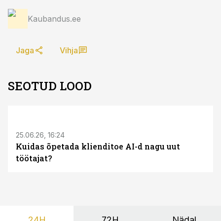
Kaubandus.ee
Jaga
Vihja
SEOTUD LOOD
ST
25.06.26, 16:24
Kuidas õpetada klienditoe AI-d nagu uut
töötajat?
24H
72H
Nädal