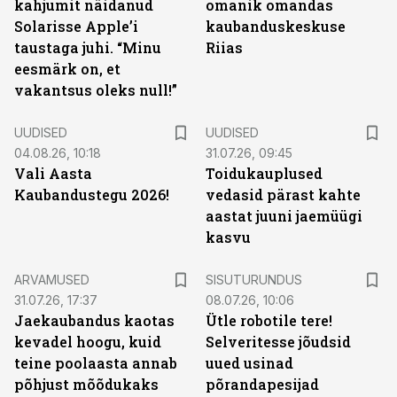
kahjumit näidanud
omanik omandas
Solarisse Apple’i
kaubanduskeskuse
taustaga juhi. “Minu
Riias
eesmärk on, et
vakantsus oleks null!”
UUDISED
UUDISED
04.08.26, 10:18
31.07.26, 09:45
Vali Aasta
Toidukauplused
Kaubandustegu 2026!
vedasid pärast kahte
aastat juuni jaemüügi
kasvu
ST
ARVAMUSED
SISUTURUNDUS
31.07.26, 17:37
08.07.26, 10:06
Jaekaubandus kaotas
Ütle robotile tere!
kevadel hoogu, kuid
Selveritesse jõudsid
teine poolaasta annab
uued usinad
põhjust mõõdukaks
põrandapesijad