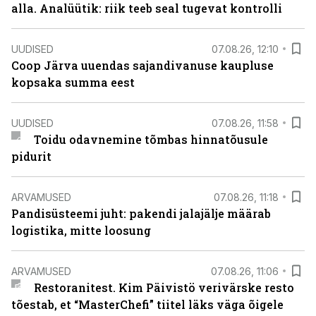
alla. Analüütik: riik teeb seal tugevat kontrolli
UUDISED
07.08.26, 12:10
Coop Järva uuendas sajandivanuse kaupluse
kopsaka summa eest
UUDISED
07.08.26, 11:58
Toidu odavnemine tõmbas hinnatõusule
pidurit
ARVAMUSED
07.08.26, 11:18
Pandisüsteemi juht: pakendi jalajälje määrab
logistika, mitte loosung
ARVAMUSED
07.08.26, 11:06
Restoranitest. Kim Päivistö verivärske resto
tõestab, et “MasterChefi” tiitel läks väga õigele