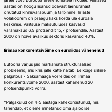
järele võeti Euroopa arenenumatele riikidele. Viimased
aastad on hoogu lisanud odavast laenurahast
õhutatud kinnisvarabuum ja tarbimine. Iirlaste
võlakoorem on praegu kaks korda üle euroala
keskmise. Valitsuse maksutuludes kasvasid
varamaksud 6,9 protsendilt 15,7 protsendile. Aastast
2000 on hõive avalikus sektoris kasvanud 40%.
Iirimaa konkurentsivõime on euroliidus vähenenud
Eufooria varjus jäid märkamata strukturaalsed
probleemid, mis kriis jälle kätte näitab. Eelkõige ülikiire
palgatõus - Saksamaaga võrreldes on Iirimaa
konkurentsivõime 2000. aastast kahanenud 20
protsendipunkti võrra.
"Palgakulud on 4-5 aastaga kahekordistunud, mis
tähendab, et oleme minetanud oma ajaloolise