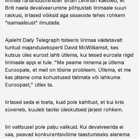
Iirimaa rahandusminister Brian Lenihan kaebleb, et
Briti naela devalveerumine põhjustab Iirimaale suuri
raskusi, iirlased võiksid aga sisseoste tehes rohkem
"isamaalisust" ilmutada.
Ajaleht Daily Telegraph tsiteeris Iirimaa väidetavalt
tuntud majanduseksperti David McWilliamsit, kes
kutsus üles eurost lahti ütlema, kui teised euroala riigid
Iirimaale appi ei tule. "Me peame minema ja ütlema
Euroopale, et meil on tõsine probleem. Ütlema, et me
kas jätame oma kohustused täitmata või lahkume
Euroopast," ütles ta.
Iirlased seda ei toeta, kuid pole kahtlust, et kui kriis
süveneb, kuuleb taolisi üleskutseid järjest rohkem.
Iiri valitsusel pole palju valikuid. Kui devalveerida ei
saa, peavad konkurentsivõime taastumiseks alanema