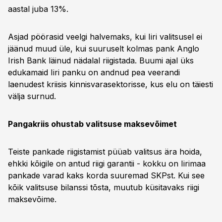
aastal juba 13%.
Asjad pöörasid veelgi halvemaks, kui Iiri valitsusel ei
jäänud muud üle, kui suuruselt kolmas pank Anglo
Irish Bank läinud nädalal riigistada. Buumi ajal üks
edukamaid Iiri panku on andnud pea veerandi
laenudest kriisis kinnisvarasektorisse, kus elu on täiesti
välja surnud.
Pangakriis ohustab valitsuse maksevõimet
Teiste pankade riigistamist püüab valitsus ära hoida,
ehkki kõigile on antud riigi garantii - kokku on Iirimaa
pankade varad kaks korda suuremad SKPst. Kui see
kõik valitsuse bilanssi tõsta, muutub küsitavaks riigi
maksevõime.