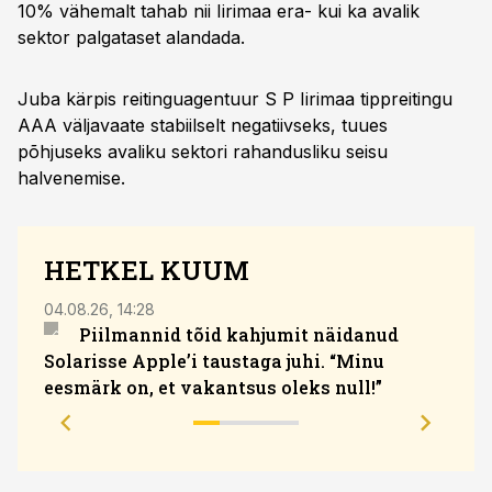
10% vähemalt tahab nii Iirimaa era- kui ka avalik
sektor palgataset alandada.
Juba kärpis reitinguagentuur S P Iirimaa tippreitingu
AAA väljavaate stabiilselt negatiivseks, tuues
põhjuseks avaliku sektori rahandusliku seisu
halvenemise.
HETKEL KUUM
04.08.26, 14:28
05.08.
Piilmannid tõid kahjumit näidanud
Solarisse Apple’i taustaga juhi. “Minu
tunt
eesmärk on, et vakantsus oleks null!”
divi