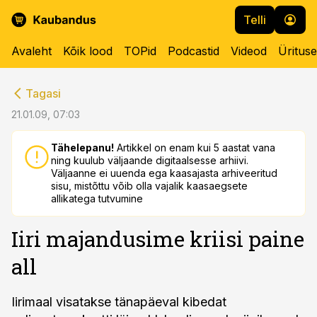
Telli
Avaleht
Kõik lood
TOPid
Podcastid
Videod
Üritus
cebook
cebook
Tagasi
Twitter)
Twitter)
21.01.09, 07:03
kedIn
kedIn
Tähelepanu!
Artikkel on enam kui 5 aastat vana
ning kuulub väljaande digitaalsesse arhiivi.
ail
ail
Väljaanne ei uuenda ega kaasajasta arhiveeritud
sisu, mistõttu võib olla vajalik kaasaegsete
k
k
allikatega tutvumine
Iiri majandusime kriisi paine
all
Iirimaal visatakse tänapäeval kibedat