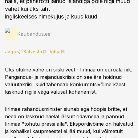
nalja, et pankrotti läinud Islandiga pole riigil muud
vahet kui üks täht
ingliskeelses nimekujus ja kuus kuud.
Kaubandus.ee
Jaga
Salvesta
Vihja
Üks oluline vahe on siiski veel - Iirimaa on euroala riik.
Pangandus- ja majanduskriisis on see ära hoidnud
valuutakriisi, kuid tähendab konkurentsivõime käest
lasknud riigile väga valusat kohanemist.
Iirimaa rahandusminister siunab aga hoopis britte, et
need on lasknud naelal järsult odavneda ja pannud
Iirimaa "tohutu pressi alla". Ekspordivõime on halvatud
ja kohalikel kaupmeestel ei jää muud, kui võimetult