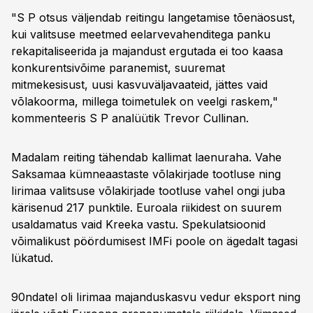
"S P otsus väljendab reitingu langetamise tõenäosust,
kui valitsuse meetmed eelarvevahenditega panku
rekapitaliseerida ja majandust ergutada ei too kaasa
konkurentsivõime paranemist, suuremat
mitmekesisust, uusi kasvuväljavaateid, jättes vaid
võlakoorma, millega toimetulek on veelgi raskem,"
kommenteeris S P analüütik Trevor Cullinan.
Madalam reiting tähendab kallimat laenuraha. Vahe
Saksamaa kümneaastaste võlakirjade tootluse ning
Iirimaa valitsuse võlakirjade tootluse vahel ongi juba
kärisenud 217 punktile. Euroala riikidest on suurem
usaldamatus vaid Kreeka vastu. Spekulatsioonid
võimalikust pöördumisest IMFi poole on ägedalt tagasi
lükatud.
90ndatel oli Iirimaa majanduskasvu vedur eksport ning