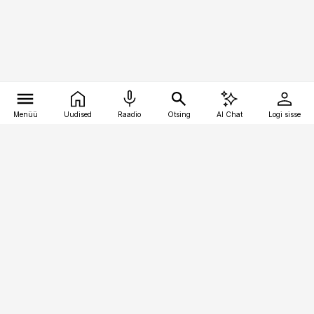
Menüü
Uudised
Raadio
Otsing
AI Chat
Logi sisse
Vana-Lõuna 39/1, 19094 Tallinn
(+372) 667 0111
kaubandus@kaubandus.ee
Telli
Reklaam
Firmast
Sisu kasutamisõigused
Ajakirjaniku