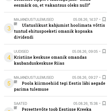
eesmärk on, et vakantsus oleks null!”
MAJANDUSTULEMUSED
05.08.26, 14:37
Ulatuslikust kahjumist hoolimata võttis
3
tuntud ehituspoeketi omanik kopsaka
dividendi
UUDISED
05.08.26, 09:05
4
Kristiine keskuse omanik omandas
kaubanduskeskuse Riias
MAJANDUSTULEMUSED
05.08.26, 09:27
5
Poola kiirmoehiid tegi Eestis läbi aegade
parima tulemuse
SAATED
05.08.26, 15:38
Pereettevõte toob Eestisse Kreeka