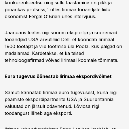
konkurentsieelise ning selle taastamine on pikk ja
piinarikas protsess," ütles Iirimaa tööandjate liidu
ökonomist Fergal O'Brien ühes intervjuus.
Jaanuaris teatas riigi suurim eksportija ja suuremaid
tööandjaid USA arvutihiid Dell, et koondab Iirimaal
1900 töötajat ja viib tootmise üle Poola, kus palgad on
madalamad. Kardetakse, et ka teised
tehnoloogiafirmad võivad Iirimaal koomale tõmmata.
Euro tugevus õõnestab Iirimaa ekspordivõimet
Samuti kannatab Iirimaa euro tugevusest, kuna riigi
peamiste ekspordipartnerite USA ja Suurbritannia
valuutad on järsult odavnenud. Lõviosa riigi
toodangust läheb aga eksporti.