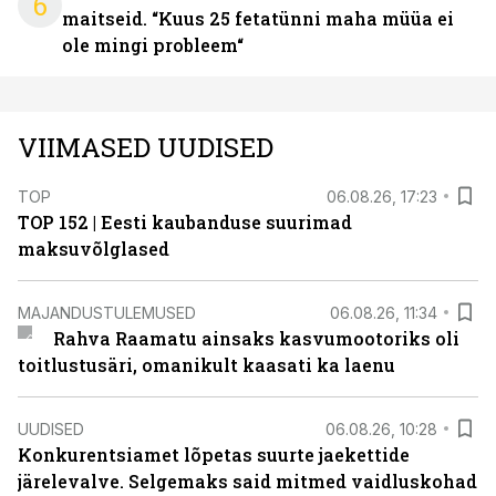
6
maitseid. “Kuus 25 fetatünni maha müüa ei
ole mingi probleem“
VIIMASED UUDISED
TOP
06.08.26, 17:23
TOP 152 | Eesti kaubanduse suurimad
maksuvõlglased
MAJANDUSTULEMUSED
06.08.26, 11:34
Rahva Raamatu ainsaks kasvumootoriks oli
toitlustusäri, omanikult kaasati ka laenu
UUDISED
06.08.26, 10:28
Konkurentsiamet lõpetas suurte jaekettide
järelevalve. Selgemaks said mitmed vaidluskohad