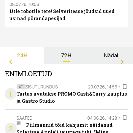
08.07.26, 10:06
Ütle robotile tere! Selveritesse jõudsid uued
usinad põrandapesijad
24H
72H
Nädal
ENIMLOETUD
SISUTURUNDUS
29.07.26, 14:56
ST
1
Tartus avatakse PROMO Cash&Carry kauplus
ja Gastro Studio
SAATED
04.08.26, 14:28
Piilmannid tõid kahjumit näidanud
2
Solarisse Apple’i taustaga juhi. “Minu