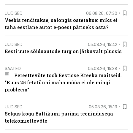
UUDISED
06.08.26, 07:30
Veebis renditakse, salongis ostetakse: miks ei
taha eestlane autot e-poest päriseks osta?
UUDISED
05.08.26, 15:42
Eesti uute sõiduautode turg on jätkuvalt plussis
SAATED
05.08.26, 15:38
Pereettevõte toob Eestisse Kreeka maitseid.
“Kuus 25 fetatünni maha müüa ei ole mingi
probleem“
UUDISED
05.08.26, 15:19
Selgus kogu Baltikumi parima teenindusega
telekomiettevõte