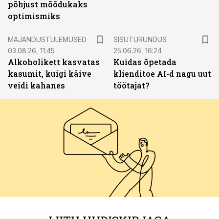
põhjust mõõdukaks
optimismiks
ST
MAJANDUSTULEMUSED
SISUTURUNDUS
03.08.26, 11:45
25.06.26, 16:24
Alkoholikett kasvatas
Kuidas õpetada
kasumit, kuigi käive
klienditoe AI-d nagu uut
veidi kahanes
töötajat?