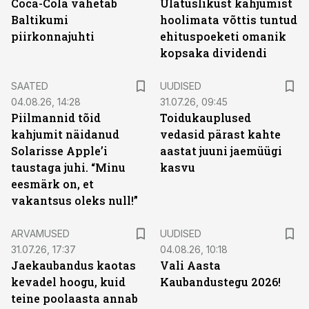
Coca-Cola vahetab
Ulatuslikust kahjumist
Baltikumi
hoolimata võttis tuntud
piirkonnajuhti
ehituspoeketi omanik
kopsaka dividendi
SAATED
UUDISED
04.08.26, 14:28
31.07.26, 09:45
Piilmannid tõid
Toidukauplused
kahjumit näidanud
vedasid pärast kahte
Solarisse Apple’i
aastat juuni jaemüügi
taustaga juhi. “Minu
kasvu
eesmärk on, et
vakantsus oleks null!”
ARVAMUSED
UUDISED
31.07.26, 17:37
04.08.26, 10:18
Jaekaubandus kaotas
Vali Aasta
kevadel hoogu, kuid
Kaubandustegu 2026!
teine poolaasta annab