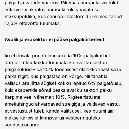
palgad ja varade väärtus. Pikemas perspektiivis tuleb
eelarve tasakaalu saamiseks üle vaadata ka
maksupoliitika, kus seni on investoreid riiki meelitanud
12,5% ettevõtte tulumaks.
Avalik ja erasektor ei pääse palgakärbetest
Iiri ehitusala püüab läbi suruda 10% palgakärbet.
Järsult tuleb kokku tõmmata ka avaliku sektori
palgakulusid - ca 20% tööealisest elanikkonnast saab
palka riigilt, kus palgatase on kõrge. Nii tahabki
valitsus ära jätta sügisel kokku lepitud 6% palgatõusu,
kuid ekspertide sõnul peaks avaliku sektori palku
kärpima veel vähemalt 10%. Riigiteenistujate
ametiühingud ähvardavad streigiga ja väidavad vastu,
et vastustust tuleb kanda valitsusel, kes buumi ajal
makse kärpis ja kinnisvarainvesteeringuteks
soodustusi andis.