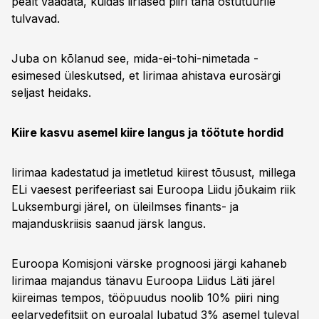
pealt vaadata, kuidas iirlased piiri taha ostutuurile
tulvavad.
Juba on kõlanud see, mida-ei-tohi-nimetada -
esimesed üleskutsed, et Iirimaa ahistava eurosärgi
seljast heidaks.
Kiire kasvu asemel kiire langus ja töötute hordid
Iirimaa kadestatud ja imetletud kiirest tõusust, millega
ELi vaesest perifeeriast sai Euroopa Liidu jõukaim riik
Luksemburgi järel, on üleilmses finants- ja
majanduskriisis saanud järsk langus.
Euroopa Komisjoni värske prognoosi järgi kahaneb
Iirimaa majandus tänavu Euroopa Liidus Läti järel
kiireimas tempos, tööpuudus noolib 10% piiri ning
eelarvedefitsiit on euroalal lubatud 3% asemel tuleval