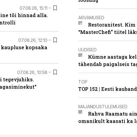
07.08.26, 15:11
ne tõi hinnad alla.
ARVAMUSED
ntrolli
Restoranitest. Kim 
“MasterChefi” tiitel lä
07.08.26, 12:10
 kaupluse kopsaka
UUDISED
Kümne aastaga keln
tähendab paigalseis t
07.08.26, 10:58
i tegevjuhiks.
TOP
tagasiminekut“
TOP 152 | Eesti kauba
MAJANDUSTULEMUSED
Rahva Raamatu ains
omanikult kaasati ka 