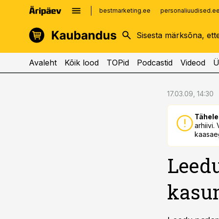
bestmarketing.ee
personaliuudised.e
kinnisvarauudised.ee
imelineajalugu.ee
logistikauudised.ee
imelineteadus.ee
Avaleht
Kõik lood
TOPid
Podcastid
Videod
Ü
cebook
cebook
17.03.09, 14:30
Twitter)
Twitter)
Tähele
kedIn
kedIn
arhiivi
kaasaeg
ail
ail
Leedu
k
k
kasu