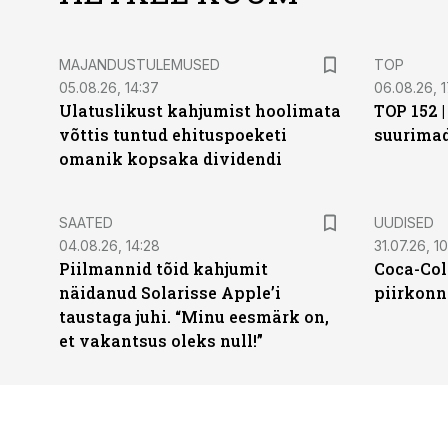
MAJANDUSTULEMUSED
TOP
05.08.26, 14:37
06.08.26, 1
Ulatuslikust kahjumist hoolimata
TOP 152 
võttis tuntud ehituspoeketi
suurima
omanik kopsaka dividendi
SAATED
UUDISED
04.08.26, 14:28
31.07.26, 10
Piilmannid tõid kahjumit
Coca-Col
näidanud Solarisse Apple’i
piirkonn
taustaga juhi. “Minu eesmärk on,
et vakantsus oleks null!”