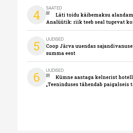
SAATED
4
Läti toidu käibemaksu alandami
Analüütik: riik teeb seal tugevat ko
UUDISED
5
Coop Järva uuendas sajandivanuse
summa eest
UUDISED
6
Kümne aastaga kelnerist hotell
„Teeninduses tähendab paigalseis 