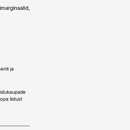
marginaalid,
enti ja
Toidukaupade
opa liidust