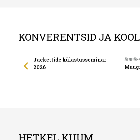
KONVERENTSID JA KOO
Jaekettide külastusseminar
ÄRIPÄE
Müügi
2026
HETKEL KUUM