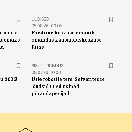
UUDISED
05.08.26, 09:05
 suurte
Kristiine keskuse omanik
Selgemaks
omandas kaubanduskeskuse
ad
Riias
ST
SISUTURUNDUS
08.07.26, 10:06
u 2026!
Ütle robotile tere! Selveritesse
jõudsid uued usinad
põrandapesijad