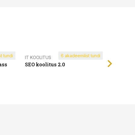
t tundi
6 akadeemilist tundi
Müügijuh
IT KOOLITUS
ass
SEO koolitus 2.0