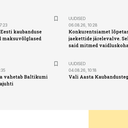
UUDISED
7:23
06.08.26, 10:28
| Eesti kaubanduse
Konkurentsiamet lõpetas
d maksuvõlglased
jaekettide järelevalve. 
said mitmed vaidluskoh
UUDISED
:35
04.08.26, 10:18
a vahetab Baltikumi
Vali Aasta Kaubandusteg
ajuhti