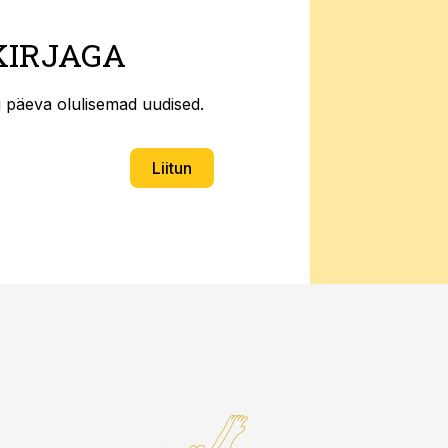
KIRJAGA
ti päeva olulisemad uudised.
Liitun