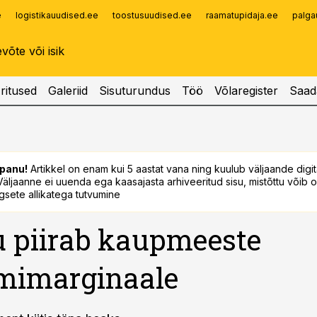
e
logistikauudised.ee
toostusuudised.ee
raamatupidaja.ee
palga
Infopank
Radar
ritused
Galeriid
Sisuturundus
Töö
Võlaregister
Saad
panu!
Artikkel on enam kui 5 aastat vana ning kuulub väljaande digi
. Väljaanne ei uuenda ega kaasajasta arhiveeritud sisu, mistõttu võib ol
sete allikatega tutvumine
 piirab kaupmeeste
mimarginaale