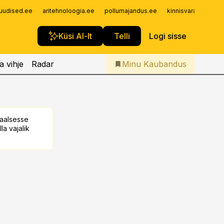
Iseteenindus
uudised.ee
aritehnoloogia.ee
pollumajandus.ee
kinnisvarauudised.
Telli Kaubandus
Küsi AI-lt
Telli
Logi sisse
a vihje
Radar
Minu Kaubandus
taalsesse
la vajalik