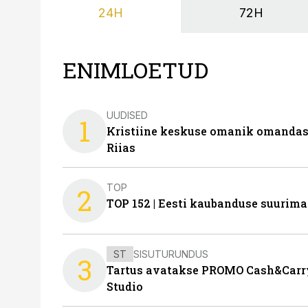
24H
72H
ENIMLOETUD
UUDISED
1
Kristiine keskuse omanik omanda
Riias
TOP
2
TOP 152 | Eesti kaubanduse suurim
ST
SISUTURUNDUS
3
Tartus avatakse PROMO Cash&Carry
Studio