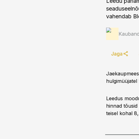
Leedu parlam
seaduseelnõ
vahendab Bl
Kauband
Jaga
Jaekaupmeeste
hulgimüüjatel 
Leedus moodus
hinnad tõusid 
teisel kohal 8