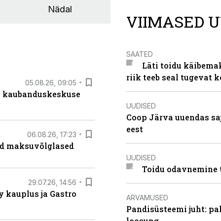
Nädal
VIIMASED U
SAATED
Läti toidu käibema
riik teeb seal tugevat k
05.08.26, 09:05
s kaubanduskeskuse
UUDISED
Coop Järva uuendas s
eest
06.08.26, 17:23
ad maksuvõlglased
UUDISED
Toidu odavnemine 
29.07.26, 14:56
 kauplus ja Gastro
ARVAMUSED
Pandisüsteemi juht: pak
loosung