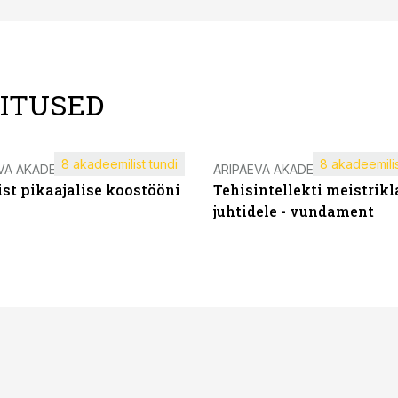
LITUSED
8 akadeemilist tundi
8 akadeemilis
VA AKADEEMIA
ÄRIPÄEVA AKADEEMIA
st pikaajalise koostööni
Tehisintellekti meistrikl
juhtidele - vundament