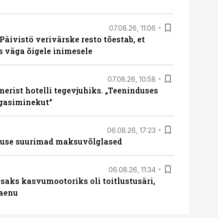
07.08.26, 11:06
Päivistö verivärske resto tõestab, et
ks väga õigele inimesele
07.08.26, 10:58
erist hotelli tegevjuhiks. „Teeninduses
agasiminekut“
06.08.26, 17:23
nduse suurimad maksuvõlglased
06.08.26, 11:34
aks kasvumootoriks oli toitlustusäri,
laenu