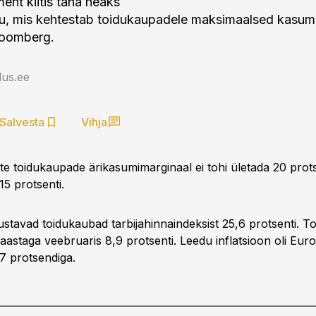
ent kiitis täna heaks
u, mis kehtestab toidukaupadele maksimaalsed kasumi
oomberg.
us.ee
Salvesta
Vihja
 toidukaupade ärikasumimarginaal ei tohi ületada 20 prots
15 protsenti.
tavad toidukaubad tarbijahinnaindeksist 25,6 protsenti. 
aastaga veebruaris 8,9 protsenti. Leedu inflatsioon oli Euro
,7 protsendiga.