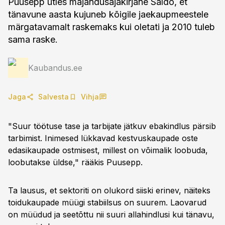
Puusepp ütles majandusajakirjane Saldo, et
tänavune aasta kujuneb kõigile jaekaupmeestele
märgatavamalt raskemaks kui oletati ja 2010 tuleb
sama raske.
Kaubandus.ee
Jaga
Salvesta
Vihja
"Suur töötuse tase ja tarbijate jätkuv ebakindlus pärsib
tarbimist. Inimesed lükkavad kestvuskaupade oste
edasikaupade ostmisest, millest on võimalik loobuda,
loobutakse üldse," rääkis Puusepp.
Ta lausus, et sektoriti on olukord siiski erinev, näiteks
toidukaupade müügi stabiilsus on suurem. Laovarud
on müüdud ja seetõttu nii suuri allahindlusi kui tänavu,