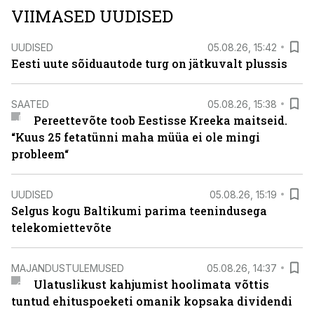
VIIMASED UUDISED
UUDISED
05.08.26, 15:42
Eesti uute sõiduautode turg on jätkuvalt plussis
SAATED
05.08.26, 15:38
Pereettevõte toob Eestisse Kreeka maitseid.
“Kuus 25 fetatünni maha müüa ei ole mingi
probleem“
UUDISED
05.08.26, 15:19
Selgus kogu Baltikumi parima teenindusega
telekomiettevõte
MAJANDUSTULEMUSED
05.08.26, 14:37
Ulatuslikust kahjumist hoolimata võttis
tuntud ehituspoeketi omanik kopsaka dividendi