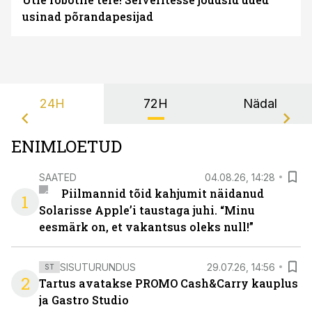
usinad põrandapesijad
24H
72H
Nädal
ENIMLOETUD
SAATED
04.08.26, 14:28
Piilmannid tõid kahjumit näidanud
1
Solarisse Apple’i taustaga juhi. “Minu
eesmärk on, et vakantsus oleks null!”
SISUTURUNDUS
29.07.26, 14:56
ST
2
Tartus avatakse PROMO Cash&Carry kauplus
ja Gastro Studio