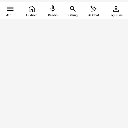
Menüü
Uudised
Raadio
Otsing
AI Chat
Logi sisse
Vana-Lõuna 39/1, 19094 Tallinn
(+372) 667 0111
kaubandus@kaubandus.ee
Telli
Reklaam
Firmast
Sisu kasutamisõigused
Ajakirjaniku
eetikakoodeks
Üldtingimused
Privaatsustingimused
Küpsiste poliitika
KKK
Eesti Meediaettevõtete
Eelistuste haldamine