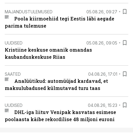
MAJANDUSTULEMUSED
05.08.26, 09:27
Poola kiirmoehiid tegi Eestis läbi aegade
parima tulemuse
UUDISED
05.08.26, 09:05
Kristiine keskuse omanik omandas
kaubanduskeskuse Riias
SAATED
04.08.26, 17:01
Analüütikud: automüüjad kardavad, et
maksulubadused külmutavad turu taas
UUDISED
04.08.26, 15:23
DHL-iga liituv Venipak kasvatas esimese
poolaasta käibe rekordilise 48 miljoni euroni