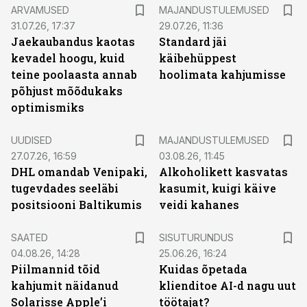
ARVAMUSED
MAJANDUSTULEMUSED
31.07.26, 17:37
29.07.26, 11:36
Jaekaubandus kaotas
Standard jäi
kevadel hoogu, kuid
käibehüppest
teine poolaasta annab
hoolimata kahjumisse
põhjust mõõdukaks
optimismiks
UUDISED
MAJANDUSTULEMUSED
27.07.26, 16:59
03.08.26, 11:45
DHL omandab Venipaki,
Alkoholikett kasvatas
tugevdades seeläbi
kasumit, kuigi käive
positsiooni Baltikumis
veidi kahanes
ST
SAATED
SISUTURUNDUS
04.08.26, 14:28
25.06.26, 16:24
Piilmannid tõid
Kuidas õpetada
kahjumit näidanud
klienditoe AI-d nagu uut
Solarisse Apple’i
töötajat?