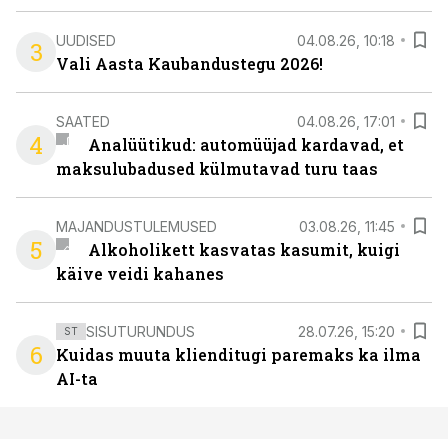
UUDISED
04.08.26, 10:18
3
Vali Aasta Kaubandustegu 2026!
SAATED
04.08.26, 17:01
4
Analüütikud: automüüjad kardavad, et
maksulubadused külmutavad turu taas
MAJANDUSTULEMUSED
03.08.26, 11:45
5
Alkoholikett kasvatas kasumit, kuigi
käive veidi kahanes
SISUTURUNDUS
28.07.26, 15:20
ST
6
Kuidas muuta klienditugi paremaks ka ilma
AI-ta