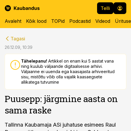
Telli
Avaleht
Kõik lood
TOPid
Podcastid
Videod
Üritus
cebook
cebook
Tagasi
Twitter)
Twitter)
26.12.09, 10:39
kedIn
kedIn
Tähelepanu!
Artikkel on enam kui 5 aastat vana
ning kuulub väljaande digitaalsesse arhiivi.
ail
ail
Väljaanne ei uuenda ega kaasajasta arhiveeritud
sisu, mistõttu võib olla vajalik kaasaegsete
k
k
allikatega tutvumine
Puusepp: järgmine aasta on
sama raske
Tallinna Kaubamaja ASi juhatuse esimees Raul