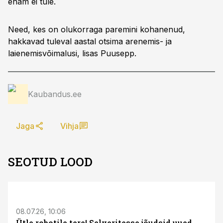
enam ei tule.
Need, kes on olukorraga paremini kohanenud,
hakkavad tuleval aastal otsima arenemis- ja
laienemisvõimalusi, lisas Puusepp.
Kaubandus.ee
Jaga
Vihja
SEOTUD LOOD
ST
08.07.26, 10:06
Ütle robotile tere! Selveritesse jõudsid uued