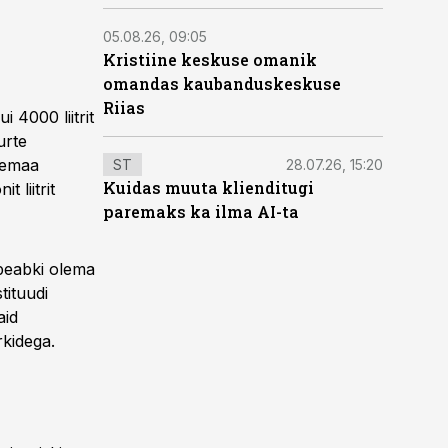
05.08.26, 09:05
Kristiine keskuse omanik
omandas kaubanduskeskuse
Riias
 4000 liitrit
urte
aremaa
ST
28.07.26, 15:20
Kuidas muuta klienditugi
 liitrit
paremaks ka ilma AI-ta
 peabki olema
tituudi
aid
rkidega.