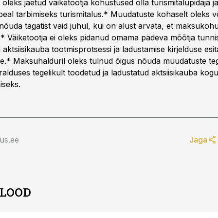
a oleks jäetud väiketootja kohustused olla turismitalupidaja 
peal tarbimiseks turismitalus.* Muudatuste kohaselt oleks 
õuda tagatist vaid juhul, kui on alust arvata, et maksukoh
a.* Väiketootja ei oleks pidanud omama pädeva mõõtja tunnis
 aktsiisikauba tootmisprotsessi ja ladustamise kirjelduse esi
e.* Maksuhalduril oleks tulnud õigus nõuda muudatuste te
alduses tegelikult toodetud ja ladustatud aktsiisikauba kog
iseks.
us.ee
Jaga
 LOOD