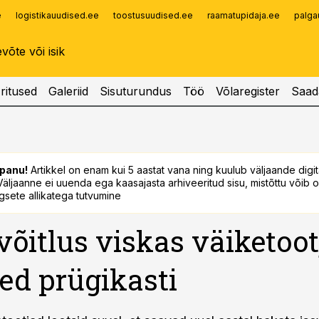
e
logistikauudised.ee
toostusuudised.ee
raamatupidaja.ee
palga
Infopank
Radar
ritused
Galeriid
Sisuturundus
Töö
Võlaregister
Saad
panu!
Artikkel on enam kui 5 aastat vana ning kuulub väljaande digi
. Väljaanne ei uuenda ega kaasajasta arhiveeritud sisu, mistõttu võib ol
sete allikatega tutvumine
tvõitlus viskas väiketoot
ed prügikasti