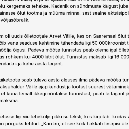
 elu kergemaks tehakse. Kadanik on sündmuste käigust juba 
ainasse õlut tootma ja müüma minna, sest sealne aktsiisipoli
võtjasõbralik.
um oli uudis õlletootjale Arvet Välile, kes on Saaremaal õlut 
 võib vana seaduse kehtimine tähendada ligi 50 000kroonist tr
õtja õigusi. Pädeva mõõtja tunnistus peab olema igal õlleto
as rohkem kui 4000 liitrit õlut. Tunnistus maksab ligi 16 000
ndada iga kahe aasta tagant.
äiketootja saab tuleva aasta alguses ilma pädeva mõõtja tun
aksuhaldur Välile ajapikendust ja lootust suurest väljamine
i, et kuna temalt ikkagi nõutakse tunnistust, peab ta tagant jä
i maksma.
metusse ligi viie lehekülje pikkuse teksti, kus kirjutab, kuidas 
 on põrguks tehtud. „Kardan, et see kõik hakkab tasapisi üle 