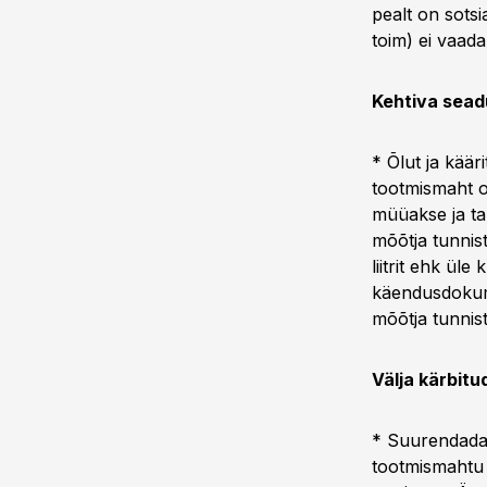
pealt on sotsi
toim) ei vaada
Kehtiva sead
* Õlut ja käär
tootmismaht on
müüakse ja ta
mõõtja tunnis
liitrit ehk ül
käendusdokume
mõõtja tunnist
Välja kärbit
* Suurendada õ
tootmismahtu 1