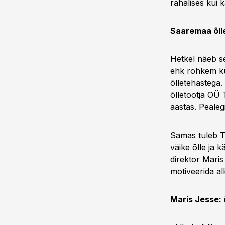
rahalises kui k
Saaremaa õll
Hetkel näeb se
ehk rohkem ku
õlletehastega.
õlletootja OÜ T
aastas. Peale
Samas tuleb Te
väike õlle ja k
direktor Maris
motiveerida al
Maris Jesse: 