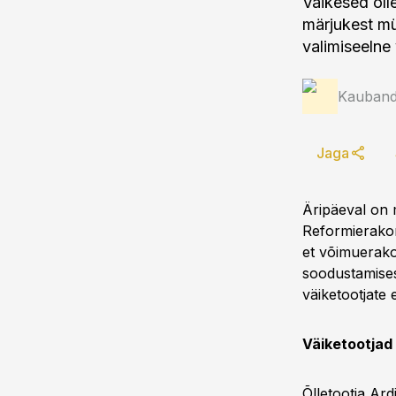
Väikesed õll
märjukest mü
valimiseelne
Kauband
Jaga
Äripäeval on m
Reformierakon
et võimuerako
soodustamises.
väiketootjate
Väiketootjad
Õlletootja Ardi