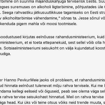
tarbimine on suurima majanduskahjuga terviserisk Eestis. Suu
gses suremuses on alkoholi liigtarbimine, põhjustades üle
. Seega rahvastiku jätkusuutlikkuse tagamiseks on Eesti stra
 alkoholitarbimise vähendamine,“ sõnas ta. Jesse sõnul võ
eskenduda pigem mahla või moosi tootmisele.
 soodustused kirjutas eelnõusse rahandusministeerium, kuid
lministeerium, et ei toeta ettepanekuid, sest sellel võib olla
e. Sotsiaalministeeriumi seisukoht on välja kujundatud koos
uudiga.
ter Hanno PevkurMeie jaoks oli probleem, et rahandusmini
d hinnata eelnõust tulenevat mõju rahva tervisele. Kui me l
dama kellegi eeliseid või õiguseid, peab see olema väga sel
 rahva tervise seisukohast hinnatud. Meil on rahva tervise 
väga head. Kui üks või teine otsus võiks neid trende muuta, s