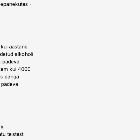
ttepanekutes -
 kui aastane
odetud alkoholi
a pädeva
hkem kui 4000
eks panga
t pädeva
ni
tu teistest