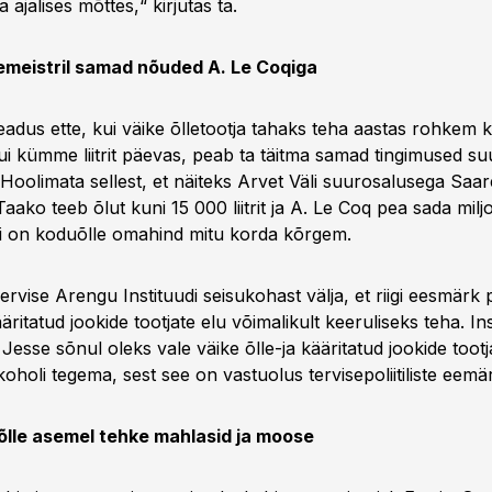
a ajalises mõttes,“ kirjutas ta.
emeistril samad nõuded A. Le Coqiga
adus ette, kui väike õlletootja tahaks teha aastas rohkem kui
i kümme liitrit päevas, peab ta täitma samad tingimused su
 Hoolimata sellest, et näiteks Arvet Väli suurosalusega Sa
aako teeb õlut kuni 15 000 liitrit ja A. Le Coq pea sada miljonit
gi on koduõlle omahind mitu korda kõrgem.
rvise Arengu Instituudi seisukohast välja, et riigi eesmärk
ääritatud jookide tootjate elu võimalikult keeruliseks teha. Ins
 Jesse sõnul oleks vale väike õlle-ja kääritatud jookide tootj
koholi tegema, sest see on vastuolus tervisepoliitiliste eemä
õlle asemel tehke mahlasid ja moose