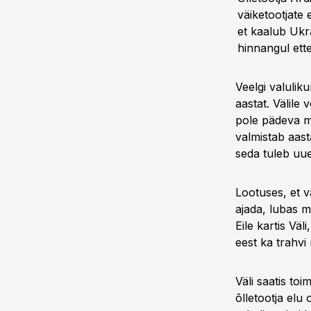
väiketootjate
et kaalub Ukr
hinnangul ette
Veelgi valulik
aastat. Välile
pole pädeva mõ
valmistab aast
seda tuleb uue
Lootuses, et v
ajada, lubas m
Eile kartis Väl
eest ka trahv
Väli saatis toi
õlletootja elu