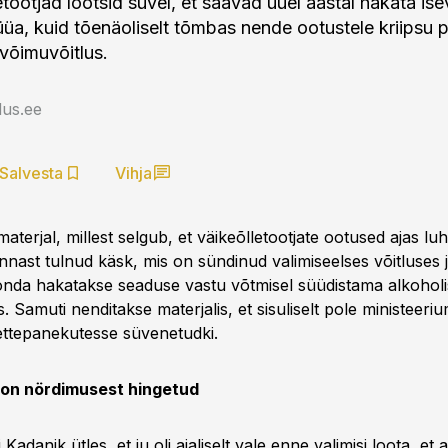
etootjad lootsid suvel, et saavad uuel aastal hakata is
üa, kuid tõenäoliselt tõmbas nende ootustele kriipsu 
 võimuvõitlus.
us.ee
Salvesta
Vihja
aterjal, millest selgub, et väikeõlletootjate ootused ajas luh
nast tulnud käsk, mis on sündinud valimiseelses võitluses j
nda hakatakse seaduse vastu võtmisel süüdistama alkoholi
 Samuti nenditakse materjalis, et sisuliselt pole ministeeriu
 ettepanekutesse süvenetudki.
 on nördimusest hingetud
 Kadanik ütles, et ju oli ajaliselt vale enne valimisi loota, et 