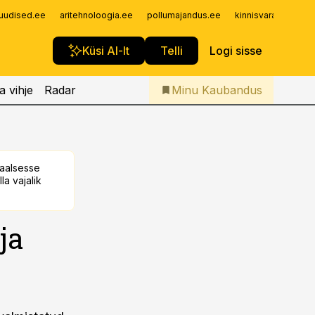
Iseteenindus
uudised.ee
aritehnoloogia.ee
pollumajandus.ee
kinnisvarauudised.
Telli Kaubandus
Küsi AI-lt
Telli
Logi sisse
a vihje
Radar
Minu Kaubandus
taalsesse
la vajalik
ja