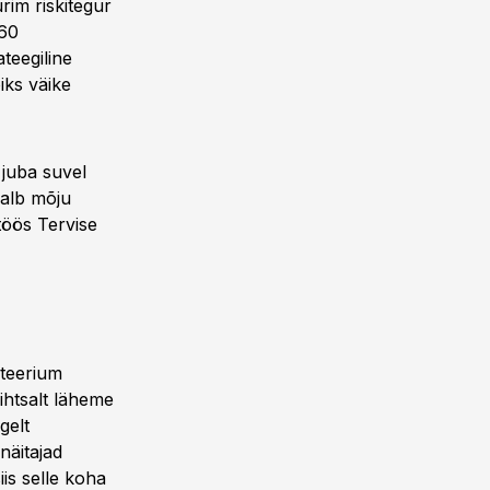
rim riskitegur
 60
teegiline
iks väike
 juba suvel
 halb mõju
töös Tervise
steerium
ihtsalt läheme
gelt
näitajad
iis selle koha