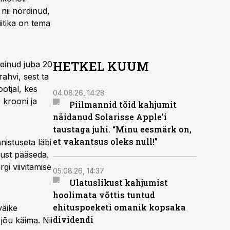
nii nördinud,
itika on tema
HETKEL KUUM
teinud juba 20
ahvi, sest ta
otjal, kes
04.08.26, 14:28
 krooni ja
Piilmannid tõid kahjumit
näidanud Solarisse Apple’i
taustaga juhi. “Minu eesmärk on,
et vakantsus oleks null!”
nistuseta läbi
kust pääseda.
rgi viivitamise
05.08.26, 14:37
Ulatuslikust kahjumist
hoolimata võttis tuntud
ehituspoeketi omanik kopsaka
väike
dividendi
jõu käima. Nii