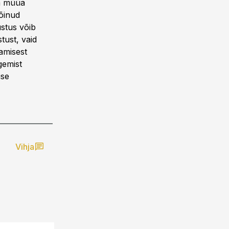
ja müüa
võinud
ustus võib
tust, vaid
tamisest
gemist
use
Vihja