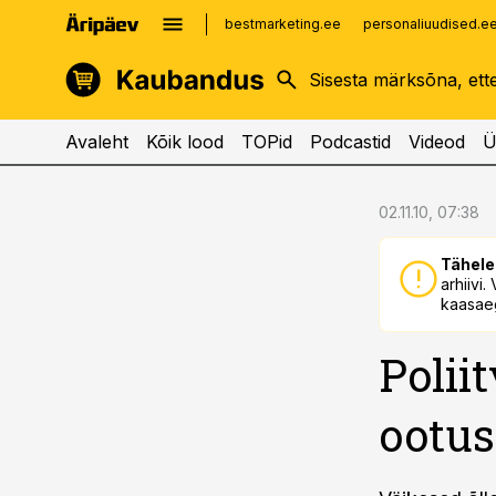
bestmarketing.ee
personaliuudised.e
kinnisvarauudised.ee
imelineajalugu.ee
logistikauudised.ee
imelineteadus.ee
Avaleht
Kõik lood
TOPid
Podcastid
Videod
Ü
cebook
cebook
02.11.10, 07:38
Twitter)
Twitter)
Tähele
kedIn
kedIn
arhiivi
kaasaeg
ail
ail
Polii
k
k
ootus