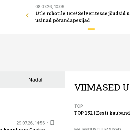
08.07.26, 10:06
Ütle robotile tere! Selveritesse jõudsid 
usinad põrandapesijad
Nädal
VIIMASED U
TOP
TOP 152 | Eesti kauba
29.07.26, 14:56
 kauplus ja Gastro
MAJANDUSTULEMUSED