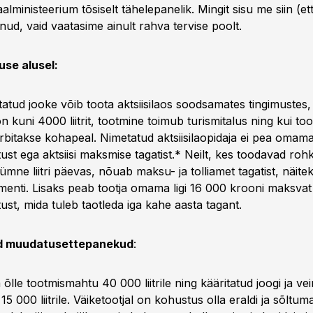
aalministeerium tõsiselt tähelepanelik. Mingit sisu me siin (e
nud, vaid vaatasime ainult rahva tervise poolt.
use alusel:
itatud jooke võib toota aktsiisilaos soodsamates tingimustes,
 kuni 4000 liitrit, tootmine toimub turismitalus ning kui to
rbitakse kohapeal. Nimetatud aktsiisilaopidaja ei pea omam
tust ega aktsiisi maksmise tagatist.* Neilt, kes toodavad ro
e kümne liitri päevas, nõuab maksu- ja tolliamet tagatist, näit
nti. Lisaks peab tootja omama ligi 16 000 krooni maksva
ust, mida tuleb taotleda iga kahe aasta tagant.
ud muudatusettepanekud
:
lle tootmismahtu 40 000 liitrile ning kääritatud joogi ja vei
5 000 liitrile. Väiketootjal on kohustus olla eraldi ja sõltuma