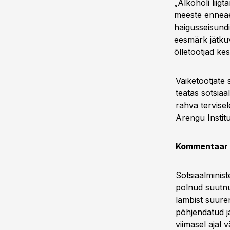
„Alkoholi liig
meeste enneae
haigusseisundi
eesmärk jätkuv
õlletootjad k
Väiketootjate
teatas sotsiaa
rahva tervisel
Arengu Instit
Kommentaar
Sotsiaalminis
polnud suutnu
lambist suuren
põhjendatud ja
viimasel ajal 