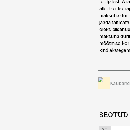
tootjatest. Är
alkoholi koha
maksuhaldur n
jääda täitmat
oleks piisanud
maksuhalduril
mõõtmise korr
kindlakstegem
Kauband
SEOTUD
ST