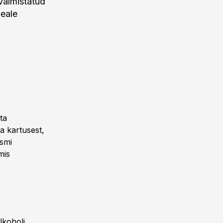
evalmistatud
peale
ta
a kartusest,
smi
mis
alkoholi