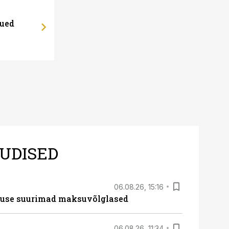
uued
UDISED
06.08.26, 15:16
nduse suurimad maksuvõlglased
06.08.26, 11:34