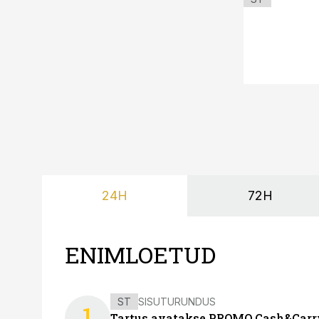
24H
72H
ENIMLOETUD
ST
SISUTURUNDUS
1
Tartus avatakse PROMO Cash&Carry