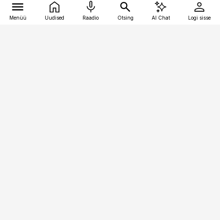
Menüü
Uudised
Raadio
Otsing
AI Chat
Logi sisse
Vana-Lõuna 39/1, 19094 Tallinn
(+372) 667 0111
kaubandus@kaubandus.ee
Telli
Reklaam
Firmast
Sisu kasutamisõigused
Ajakirjaniku
eetikakoodeks
Üldtingimused
Privaatsustingimused
Küpsiste poliitika
KKK
Eesti Meediaettevõtete
Eelistuste haldamine
Liit