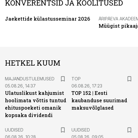
KONVERENTSID JA KOOLITUSED
Jaekettide külastusseminar 2026
ÄRIPÄEVA AKADEE
Müügist pikaaj
HETKEL KUUM
MAJANDUSTULEMUSED
TOP
05.08.26, 14:37
06.08.26, 17:23
Ulatuslikust kahjumist
TOP 152 | Eesti
hoolimata võttis tuntud
kaubanduse suurimad
ehituspoeketi omanik
maksuvõlglased
kopsaka dividendi
UUDISED
UUDISED
06.08.26, 10:28
05.08.26, 09:05