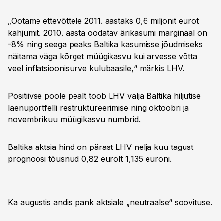
„Ootame ettevõttele 2011. aastaks 0,6 miljonit eurot
kahjumit. 2010. aasta oodatav ärikasumi marginaal on
-8% ning seega peaks Baltika kasumisse jõudmiseks
näitama väga kõrget müügikasvu kui arvesse võtta
veel inflatsioonisurve kulubaasile,“ märkis LHV.
Positiivse poole pealt toob LHV välja Baltika hiljutise
laenuportfelli restruktureerimise ning oktoobri ja
novembrikuu müügikasvu numbrid.
Baltika aktsia hind on pärast LHV nelja kuu tagust
prognoosi tõusnud 0,82 eurolt 1,135 euroni.
Ka augustis andis pank aktsiale „neutraalse“ soovituse.