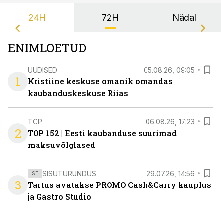
24H
72H
Nädal
ENIMLOETUD
UUDISED
05.08.26, 09:05
1
Kristiine keskuse omanik omandas
kaubanduskeskuse Riias
TOP
06.08.26, 17:23
2
TOP 152 | Eesti kaubanduse suurimad
maksuvõlglased
SISUTURUNDUS
29.07.26, 14:56
ST
3
Tartus avatakse PROMO Cash&Carry kauplus
ja Gastro Studio