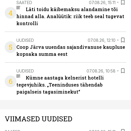
SAATED
07.08.26, 15:11
Läti toidu käibemaksu alandamine tõi
4
hinnad alla. Analüütik: riik teeb seal tugevat
kontrolli
UUDISED
07.08.26, 12:10
5
Coop Järva uuendas sajandivanuse kaupluse
kopsaka summa eest
UUDISED
07.08.26, 10:58
Kümne aastaga kelnerist hotelli
6
tegevjuhiks. „Teeninduses tähendab
paigalseis tagasiminekut“
VIIMASED UUDISED