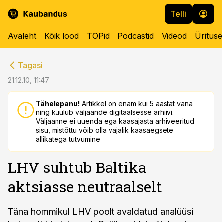
Telli
Avaleht
Kõik lood
TOPid
Podcastid
Videod
Üritus
cebook
cebook
Tagasi
Twitter)
Twitter)
21.12.10, 11:47
kedIn
kedIn
Tähelepanu!
Artikkel on enam kui 5 aastat vana
ning kuulub väljaande digitaalsesse arhiivi.
ail
ail
Väljaanne ei uuenda ega kaasajasta arhiveeritud
sisu, mistõttu võib olla vajalik kaasaegsete
k
k
allikatega tutvumine
LHV suhtub Baltika
aktsiasse neutraalselt
Täna hommikul LHV poolt avaldatud analüüsi