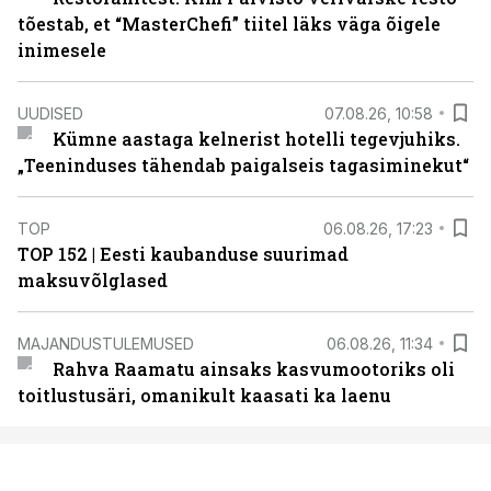
tõestab, et “MasterChefi” tiitel läks väga õigele
inimesele
UUDISED
07.08.26, 10:58
Kümne aastaga kelnerist hotelli tegevjuhiks.
„Teeninduses tähendab paigalseis tagasiminekut“
TOP
06.08.26, 17:23
TOP 152 | Eesti kaubanduse suurimad
maksuvõlglased
MAJANDUSTULEMUSED
06.08.26, 11:34
Rahva Raamatu ainsaks kasvumootoriks oli
toitlustusäri, omanikult kaasati ka laenu