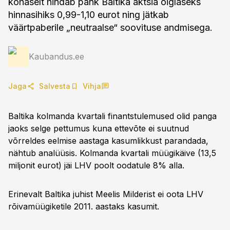
kohaselt hindab pank Baltika aktsia õiglaseks
hinnasihiks 0,99-1,10 eurot ning jätkab
väärtpaberile „neutraalse“ soovituse andmisega.
Kaubandus.ee
Jaga
Salvesta
Vihja
Baltika kolmanda kvartali finantstulemused olid panga
jaoks selge pettumus kuna ettevõte ei suutnud
võrreldes eelmise aastaga kasumlikkust parandada,
nähtub analüüsis. Kolmanda kvartali müügikäive (13,5
miljonit eurot) jäi LHV poolt oodatule 8% alla.
Erinevalt Baltika juhist Meelis Milderist ei oota LHV
rõivamüügiketile 2011. aastaks kasumit.