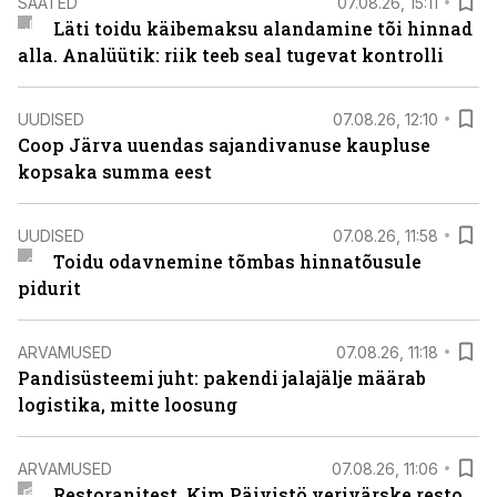
SAATED
07.08.26, 15:11
Läti toidu käibemaksu alandamine tõi hinnad
alla. Analüütik: riik teeb seal tugevat kontrolli
UUDISED
07.08.26, 12:10
Coop Järva uuendas sajandivanuse kaupluse
kopsaka summa eest
UUDISED
07.08.26, 11:58
Toidu odavnemine tõmbas hinnatõusule
pidurit
ARVAMUSED
07.08.26, 11:18
Pandisüsteemi juht: pakendi jalajälje määrab
logistika, mitte loosung
ARVAMUSED
07.08.26, 11:06
Restoranitest. Kim Päivistö verivärske resto