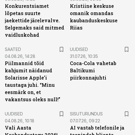
Konkurentsiamet
Kristiine keskuse
lõpetas suurte
omanik omandas
jaekettide järelevalve.
kaubanduskeskuse
Selgemaks said mitmed
Riias
vaidluskohad
SAATED
UUDISED
04.08.26, 14:28
31.07.26, 10:35
Piilmannid tõid
Coca-Cola vahetab
kahjumit näidanud
Baltikumi
Solarisse Apple’i
piirkonnajuhti
taustaga juhi. “Minu
eesmärk on, et
vakantsus oleks null!”
ST
UUDISED
SISUTURUNDUS
04.08.26, 10:18
07.07.26, 09:22
Vali Aasta
AI vastab telefonile ja
Kaubandustegu 2026!
teenindab kliente