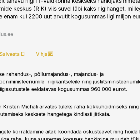
lt tänavu riigi IT-valdkonna keskseks hankijaks nimetat
mide keskus (RIK) viis suvel läbi kaks riigihanget, milleg
le enam kui 2200 uut arvutit kogusummas ligi miljon eur
us.ee
Salvesta
Vihja
akse rahandus-, põllumajandus-, majandus- ja
niministeeriumile, riigikantseleile ning justiitsministeeriumi
 riigiasutustele eeldatavas kogusummas 960 000 eurot.
ter Kristen Michali arvates tuleks raha kokkuhoidmiseks nin
tamiseks kesksete hangetega kindlasti jätkata.
gete korraldamine aitab koondada oskusteavet ning hoida
hulga raha, kuna suuremas koguses hankimine muudab tüki