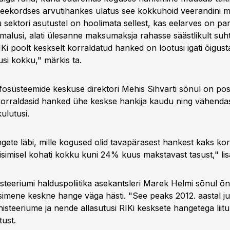
ekordses arvutihankes ulatus see kokkuhoid veerandini m
u sektori asutustel on hoolimata sellest, kas eelarves on pa
malusi, alati ülesanne maksumaksja rahasse säästlikult suh
Ki poolt keskselt korraldatud hanked on lootusi igati õigust
si kokku," märkis ta.
infosüsteemide keskuse direktori Mehis Sihvarti sõnul on posi
 korraldasid hanked ühe keskse hankija kaudu ning vähendas
kulutusi.
gete läbi, mille kogused olid tavapärasest hankest kaks k
 liisimisel kohati kokku kuni 24% kuus makstavast tasust," lis
teeriumi halduspoliitika asekantsleri Marek Helmi sõnul õn
simene keskne hange väga hästi. "See peaks 2012. aastal j
isteeriume ja nende allasutusi RIKi kesksete hangetega liit
tust.