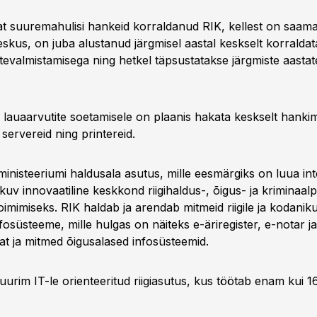
t suuremahulisi hankeid korraldanud RIK, kellest on saam
skus, on juba alustanud järgmisel aastal keskselt korraldat
ttevalmistamisega ning hetkel täpsustatakse järgmiste aasta
a lauaarvutite soetamisele on plaanis hakata keskselt hanki
servereid ning printereid.
sministeeriumi haldusala asutus, mille eesmärgiks on luua int
uv innovaatiline keskkond riigihaldus-, õigus- ja kriminaalpo
mimiseks. RIK haldab ja arendab mitmeid riigile ja kodanikul
infosüsteeme, mille hulgas on näiteks e-äriregister, e-notar ja
at ja mitmed õigusalased infosüsteemid.
uurim IT-le orienteeritud riigiasutus, kus töötab enam kui 1