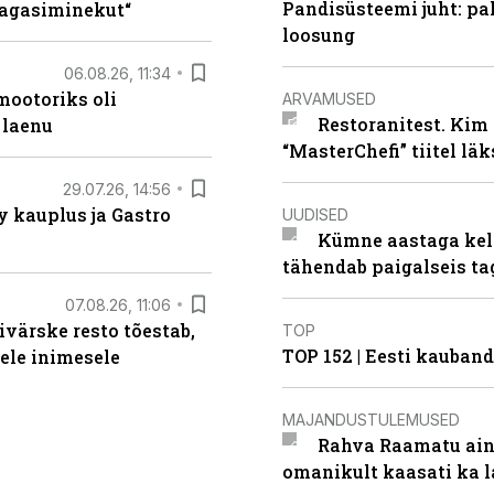
Pandisüsteemi juht: pak
tagasiminekut“
loosung
06.08.26, 11:34
ootoriks oli
ARVAMUSED
Restoranitest. Kim 
 laenu
“MasterChefi” tiitel lä
29.07.26, 14:56
 kauplus ja Gastro
UUDISED
Kümne aastaga keln
tähendab paigalseis t
07.08.26, 11:06
ivärske resto tõestab,
TOP
TOP 152 | Eesti kauba
gele inimesele
MAJANDUSTULEMUSED
Rahva Raamatu ains
omanikult kaasati ka 