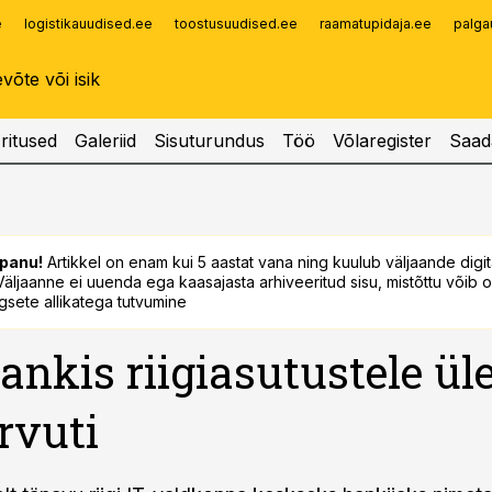
e
logistikauudised.ee
toostusuudised.ee
raamatupidaja.ee
palga
Infopank
Radar
ritused
Galeriid
Sisuturundus
Töö
Võlaregister
Saad
panu!
Artikkel on enam kui 5 aastat vana ning kuulub väljaande digi
. Väljaanne ei uuenda ega kaasajasta arhiveeritud sisu, mistõttu võib ol
sete allikatega tutvumine
ankis riigiasutustele ül
rvuti