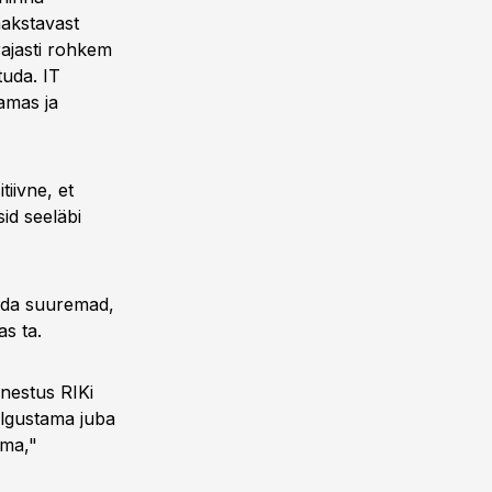
akstavast
rajasti rohkem
tuda. IT
amas ja
tiivne, et
id seeläbi
orda suuremad,
as ta.
nestus RIKi
ulgustama juba
uma,"