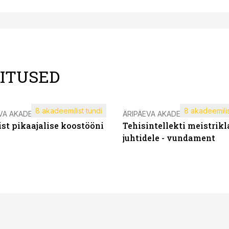
LITUSED
8 akadeemilist tundi
8 akadeemilis
VA AKADEEMIA
ÄRIPÄEVA AKADEEMIA
st pikaajalise koostööni
Tehisintellekti meistrikl
juhtidele - vundament