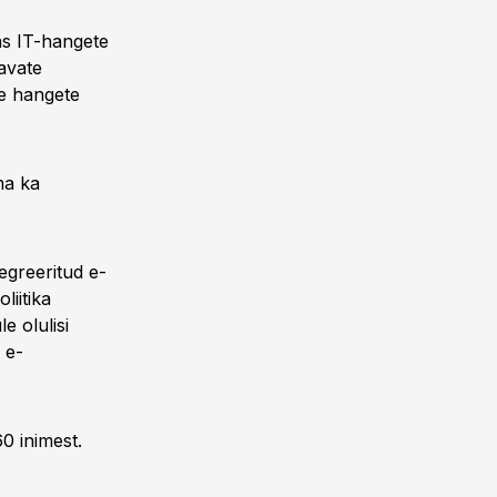
as IT-hangete
avate
te hangete
ma ka
egreeritud e-
liitika
e olulisi
 e-
60 inimest.