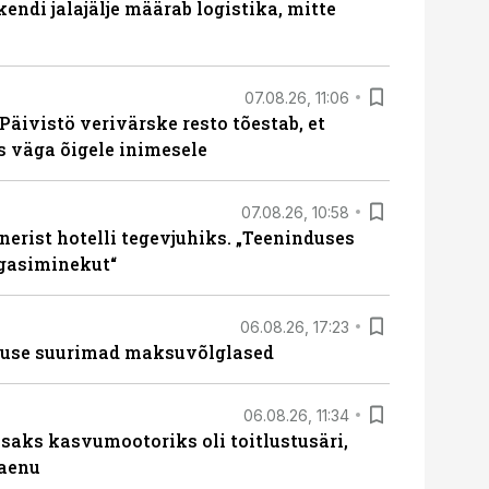
endi jalajälje määrab logistika, mitte
07.08.26, 11:06
Päivistö verivärske resto tõestab, et
ks väga õigele inimesele
07.08.26, 10:58
erist hotelli tegevjuhiks. „Teeninduses
agasiminekut“
06.08.26, 17:23
nduse suurimad maksuvõlglased
06.08.26, 11:34
aks kasvumootoriks oli toitlustusäri,
laenu