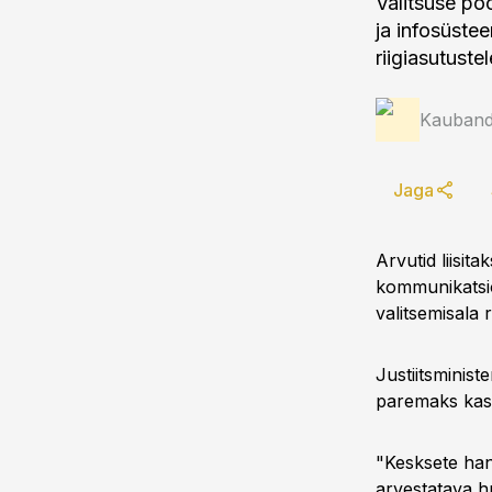
Valitsuse poo
ja infosüstee
riigiasutuste
Kauband
Jaga
Arvutid liisit
kommunikatsioo
valitsemisala
Justiitsminis
paremaks kasu
"Kesksete han
arvestatava 