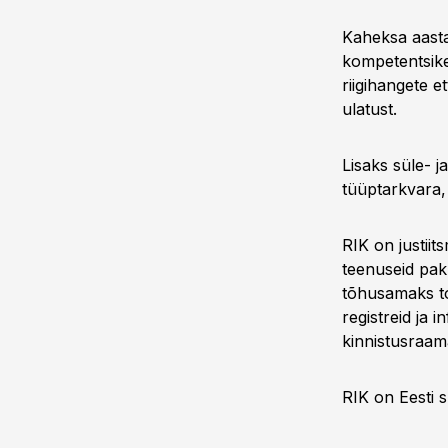
Kaheksa aasta
kompetentsike
riigihangete e
ulatust.
Lisaks süle- j
tüüptarkvara, 
RIK on justiit
teenuseid pakk
tõhusamaks toi
registreid ja 
kinnistusraam
RIK on Eesti s