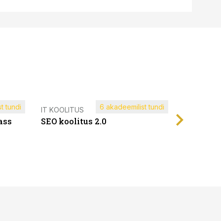
t tundi
6 akadeemilist tundi
Müügijuh
IT KOOLITUS
ass
SEO koolitus 2.0