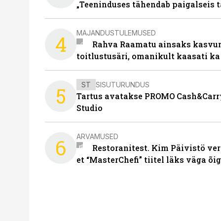
„Teeninduses tähendab paigalseis 
MAJANDUSTULEMUSED
4
Rahva Raamatu ainsaks kasvum
toitlustusäri, omanikult kaasati ka
ST
SISUTURUNDUS
5
Tartus avatakse PROMO Cash&Carry
Studio
ARVAMUSED
6
Restoranitest. Kim Päivistö ver
et “MasterChefi” tiitel läks väga õi