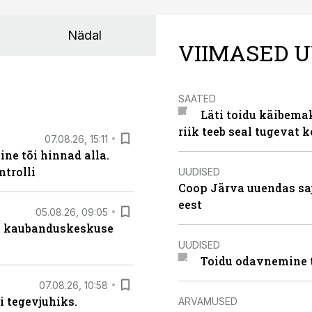
Nädal
VIIMASED U
SAATED
Läti toidu käibema
riik teeb seal tugevat k
07.08.26, 15:11
ne tõi hinnad alla.
ntrolli
UUDISED
Coop Järva uuendas s
eest
05.08.26, 09:05
s kaubanduskeskuse
UUDISED
Toidu odavnemine 
07.08.26, 10:58
i tegevjuhiks.
ARVAMUSED