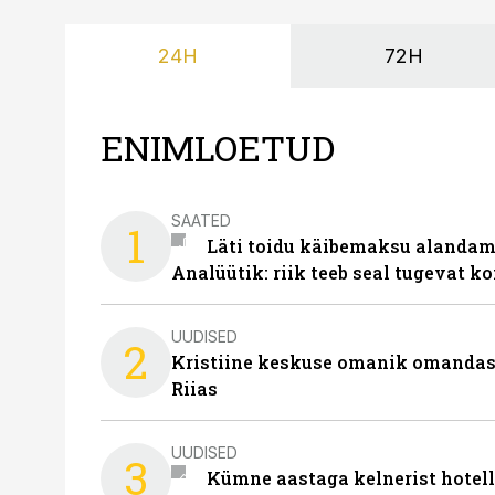
24H
72H
ENIMLOETUD
SAATED
1
Läti toidu käibemaksu alandami
Analüütik: riik teeb seal tugevat ko
UUDISED
2
Kristiine keskuse omanik omanda
Riias
UUDISED
3
Kümne aastaga kelnerist hotell