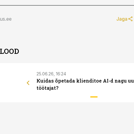
us.ee
Jaga
 LOOD
25.06.26, 16:24
Kuidas õpetada klienditoe AI-d nagu uu
töötajat?