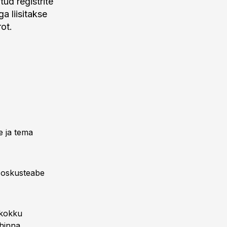
ud registrite
a liisitakse
ot.
le ja tema
g oskusteabe
 kokku
hinna