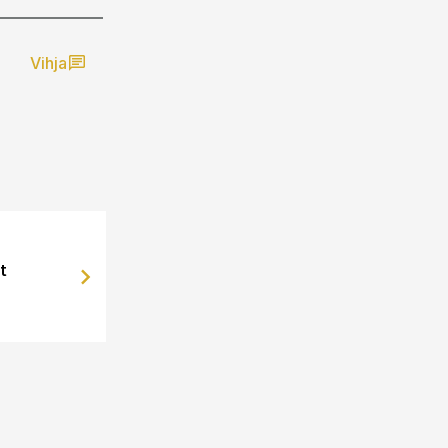
Vihja
t