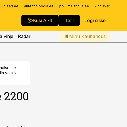
Iseteenindus
uudised.ee
aritehnoloogia.ee
pollumajandus.ee
kinnisvarauudised.
Telli Kaubandus
Küsi AI-lt
Telli
Logi sisse
a vihje
Radar
Minu Kaubandus
taalsesse
la vajalik
e 2200