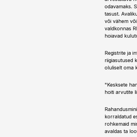
odavamaks. Se
tasust. Avalik
või vähem või
valdkonnas RI
hoiavad kulutu
Registrite ja 
riigiasutused
oluliselt oma 
"Kesksete han
hoiti arvutite
Rahandusminis
korraldatud e
rohkemaid min
avaldas ta loo