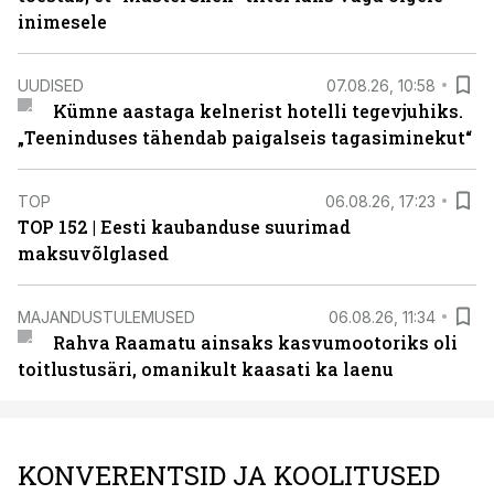
inimesele
UUDISED
07.08.26, 10:58
Kümne aastaga kelnerist hotelli tegevjuhiks.
„Teeninduses tähendab paigalseis tagasiminekut“
TOP
06.08.26, 17:23
TOP 152 | Eesti kaubanduse suurimad
maksuvõlglased
MAJANDUSTULEMUSED
06.08.26, 11:34
Rahva Raamatu ainsaks kasvumootoriks oli
toitlustusäri, omanikult kaasati ka laenu
KONVERENTSID JA KOOLITUSED