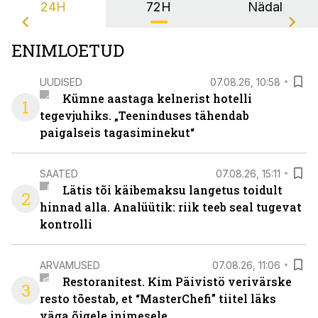
24H
72H
Nädal
ENIMLOETUD
UUDISED
07.08.26, 10:58
Kümne aastaga kelnerist hotelli
1
tegevjuhiks. „Teeninduses tähendab
paigalseis tagasiminekut“
SAATED
07.08.26, 15:11
Lätis tõi käibemaksu langetus toidult
2
hinnad alla. Analüütik: riik teeb seal tugevat
kontrolli
ARVAMUSED
07.08.26, 11:06
Restoranitest. Kim Päivistö verivärske
3
resto tõestab, et “MasterChefi” tiitel läks
väga õigele inimesele