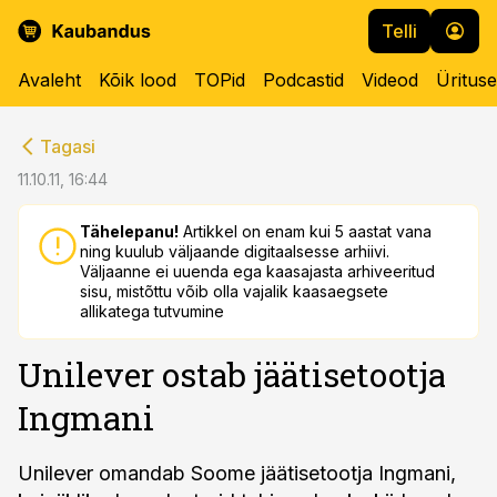
Telli
Avaleht
Kõik lood
TOPid
Podcastid
Videod
Üritus
cebook
cebook
Tagasi
Twitter)
Twitter)
11.10.11, 16:44
kedIn
kedIn
Tähelepanu!
Artikkel on enam kui 5 aastat vana
ning kuulub väljaande digitaalsesse arhiivi.
ail
ail
Väljaanne ei uuenda ega kaasajasta arhiveeritud
sisu, mistõttu võib olla vajalik kaasaegsete
k
k
allikatega tutvumine
Unilever ostab jäätisetootja
Ingmani
Unilever omandab Soome jäätisetootja Ingmani,