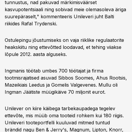
tunnustus, nad pakuvad märkimisväärset
kasvupotentsiaali ning sobivad meie olemasoleva äriga
suurepäraselt," kommenteeris Unileveri juht Balti
riikides Rafal Trydenski.
Ostulepingu jõustumiseks on vaja riiklike regulaatorite
heakskiitu ning ettevõtted loodavad, et tehing viiakse
lõpule 2012. aasta alguseks.
Ingmanis töötab umbes 700 töötajat ja firma
tootmisrajatised asuvad Sibbos Soomes, Ahus Rootsis,
Mazeikiais Leedus ja Gomelis Valgevenes. Mullu oli
Ingman Jäätiste müügikäive 70 miljonit eurot.
Unilever on kiire käibega tarbekaupadega tegelev
ettevõte, mis müüb oma tooteid rohkem kui 180 riigis.
Unileveri tooteportfelli kuuluvad mitmed tuntud
brändid nagu Ben & Jerry's, Magnum, Lipton, Knorr,