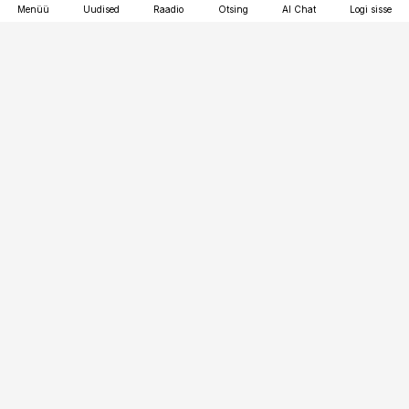
Menüü
Uudised
Raadio
Otsing
AI Chat
Logi sisse
Vana-Lõuna 39/1, 19094 Tallinn
(+372) 667 0111
kaubandus@kaubandus.ee
Telli
Reklaam
Firmast
Sisu kasutamisõigused
Ajakirjaniku
eetikakoodeks
Üldtingimused
Privaatsustingimused
Küpsiste poliitika
KKK
Eesti Meediaettevõtete
Eelistuste haldamine
Liit