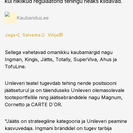
kui riiklikud regulaatorid tehingu heaks kiidavad.
Kaubandus.ee
Jaga
Salvesta
Vihja
Sellega vahetavad omanikku kaubamärgid nagu
Ingman, Kingis, Jättis, Totally, SuperViva, Ahus ja
TofuLine.
Unileveri teatel tugevdab tehing nende positsiooni
jäätiseturul ja on täienduseks Unileveri olemasolevale
tooteportfellile ning jäätisebrändidele nagu Magnum,
Cornetto ja CARTE D`OR.
"Jäätis on strateegiline kategooria ja Unileveri peamine
kasvuvedaja. Ingmani brändidel on tugev tarbija