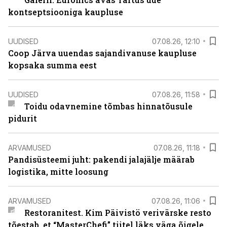
kontseptsiooniga kaupluse
UUDISED
07.08.26, 12:10
Coop Järva uuendas sajandivanuse kaupluse
kopsaka summa eest
UUDISED
07.08.26, 11:58
Toidu odavnemine tõmbas hinnatõusule
pidurit
ARVAMUSED
07.08.26, 11:18
Pandisüsteemi juht: pakendi jalajälje määrab
logistika, mitte loosung
ARVAMUSED
07.08.26, 11:06
Restoranitest. Kim Päivistö verivärske resto
tõestab, et “MasterChefi” tiitel läks väga õigele