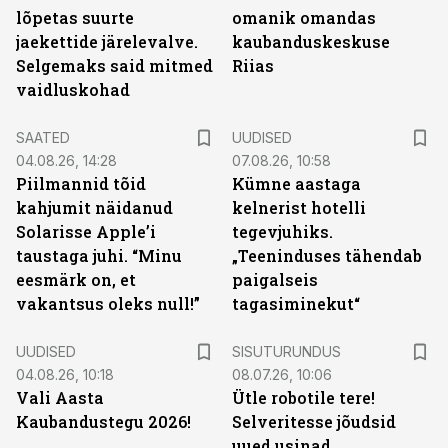
lõpetas suurte
omanik omandas
jaekettide järelevalve.
kaubanduskeskuse
Selgemaks said mitmed
Riias
vaidluskohad
SAATED
UUDISED
04.08.26, 14:28
07.08.26, 10:58
Piilmannid tõid
Kümne aastaga
kahjumit näidanud
kelnerist hotelli
Solarisse Apple’i
tegevjuhiks.
taustaga juhi. “Minu
„Teeninduses tähendab
eesmärk on, et
paigalseis
vakantsus oleks null!”
tagasiminekut“
ST
UUDISED
SISUTURUNDUS
04.08.26, 10:18
08.07.26, 10:06
Vali Aasta
Ütle robotile tere!
Kaubandustegu 2026!
Selveritesse jõudsid
uued usinad