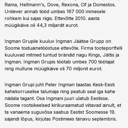
Rama, Hellmann's, Dove, Rexona, Cif ja Domestos.
Unilever annab tööd umbes 167 000 inimesele
rohkem kui sajas riigis. Ettevõtte 2010. aasta
müügikäive oli 44,3 miljardit eurot.
Ingman Grupile kuuluv Ingman Jäätise Grupp on
Soome toiduainetööstuse ettevõte. Firma tooteportfelli
kuuluvad mitmed tuntud brändid nagu Kings, Jättis ja
Ingman. Ingman Grupis töötab umbes 700 töötajat
ning mullune müügikäive oli 70 miljonit eurot.
Ingman Grupi juht Peter Ingman taastas Kesk-Eesti
kahekorruselise talumaja ning peatub seal iga kahe
nädala tagant. Osa Ingmani juuri ulatub Eestisse.
Soome rootsikeelsed kirikuraamatud viitavad ainult, et
ta vanaema suguvõsa saabus Eestist Soomesse 19.
sajandi lõpus, kirjutas Postimees tänavu septembris.