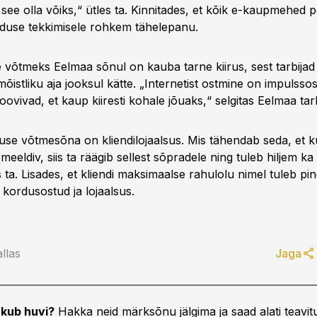
see olla võiks,“ ütles ta. Kinnitades, et kõik e-kaupmehed 
duse tekkimisele rohkem tähelepanu.
 võtmeks Eelmaa sõnul on kauba tarne kiirus, sest tarbijad
istliku aja jooksul kätte. „Internetist ostmine on impulsso
soovivad, et kaup kiiresti kohale jõuaks,“ selgitas Eelmaa tarb
e võtmesõna on kliendilojaalsus. Mis tähendab seda, et kui 
eldiv, siis ta räägib sellest sõpradele ning tuleb hiljem k
 ta. Lisades, et kliendi maksimaalse rahulolu nimel tuleb pi
d kordusostud ja lojaalsus.
llas
Jaga
kub huvi?
Hakka neid märksõnu jälgima ja saad alati teavitu