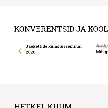
KONVERENTSID JA KOO
Jaekettide külastusseminar
ÄRIPÄE
Müügi
2026
HETKEL KUUM