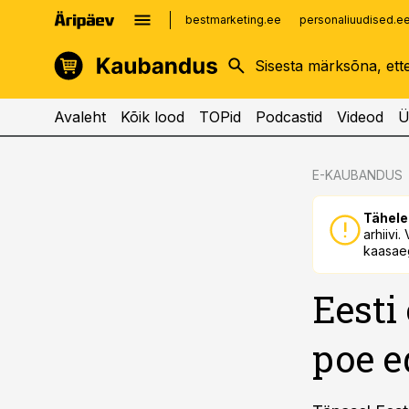
bestmarketing.ee
personaliuudised.e
kinnisvarauudised.ee
imelineajalugu.ee
logistikauudised.ee
imelineteadus.ee
Avaleht
Kõik lood
TOPid
Podcastid
Videod
Ü
cebook
cebook
E-KAUBANDUS
Twitter)
Twitter)
Tähele
kedIn
kedIn
arhiivi
kaasaeg
ail
ail
Eesti
k
k
poe e