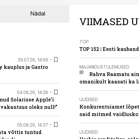
Nädal
VIIMASED U
TOP
TOP 152 | Eesti kauba
29.07.26, 14:56
 kauplus ja Gastro
MAJANDUSTULEMUSED
Rahva Raamatu ains
omanikult kaasati ka 
04.08.26, 14:28
nud Solarisse Apple’i
UUDISED
Konkurentsiamet lõpeta
 vakantsus oleks null!”
said mitmed vaidlusk
05.08.26, 14:37
ta võttis tuntud
UUDISED