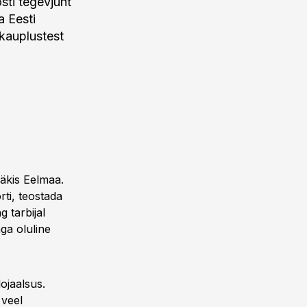
sti tegevjuht
 Eesti
-kauplustest
äkis Eelmaa.
rti, teostada
g tarbijal
ga oluline
ojaalsus.
 veel