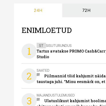
24H
72H
ENIMLOETUD
ST
SISUTURUNDUS
1
Tartus avatakse PROMO Cash&Carry
Studio
SAATED
2
Piilmannid tõid kahjumit näida
taustaga juhi. “Minu eesmärk on, et
MAJANDUSTULEMUSED
3
Ulatuslikust kahjumist hoolima