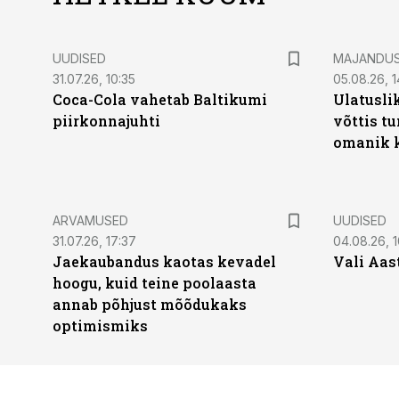
UUDISED
MAJANDU
31.07.26, 10:35
05.08.26, 1
Coca-Cola vahetab Baltikumi
Ulatusli
piirkonnajuhti
võttis t
omanik k
ARVAMUSED
UUDISED
31.07.26, 17:37
04.08.26, 1
Jaekaubandus kaotas kevadel
Vali Aas
hoogu, kuid teine poolaasta
annab põhjust mõõdukaks
optimismiks