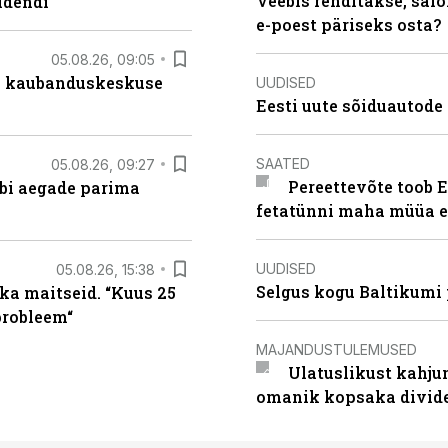
Veebis renditakse, salo
idendi
e-poest päriseks osta?
05.08.26, 09:05
s kaubanduskeskuse
UUDISED
Eesti uute sõiduautode 
SAATED
05.08.26, 09:27
Pereettevõte toob E
äbi aegade parima
fetatünni maha müüa ei
UUDISED
05.08.26, 15:38
Selgus kogu Baltikumi
ka maitseid. “Kuus 25
probleem“
MAJANDUSTULEMUSED
Ulatuslikust kahju
omanik kopsaka divid