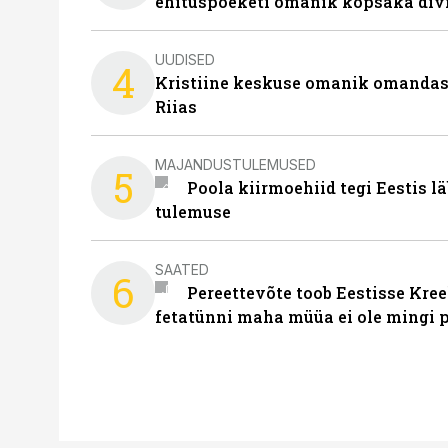
ehituspoeketi omanik kopsaka div
UUDISED
4
Kristiine keskuse omanik omanda
Riias
MAJANDUSTULEMUSED
5
Poola kiirmoehiid tegi Eestis l
tulemuse
SAATED
6
Pereettevõte toob Eestisse Kree
fetatünni maha müüa ei ole mingi 