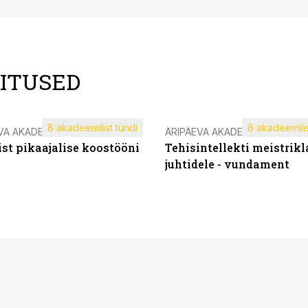
LITUSED
8 akadeemilist tundi
8 akadeemilis
VA AKADEEMIA
ÄRIPÄEVA AKADEEMIA
st pikaajalise koostööni
Tehisintellekti meistrikl
juhtidele - vundament