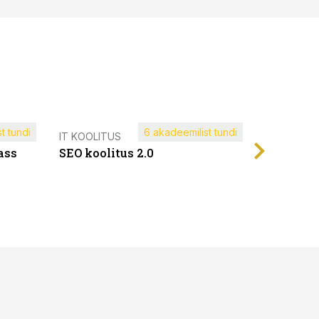
t tundi
6 akadeemilist tundi
Müügijuh
IT KOOLITUS
ass
SEO koolitus 2.0