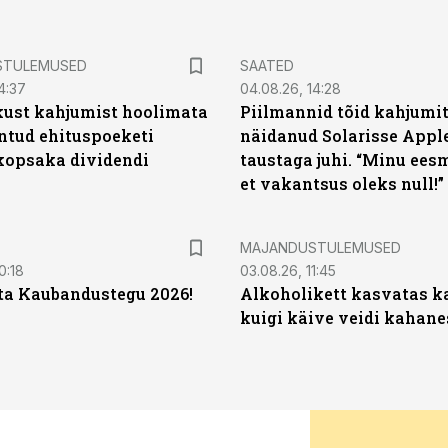
STULEMUSED
SAATED
4:37
04.08.26, 14:28
kust kahjumist hoolimata
Piilmannid tõid kahjumi
untud ehituspoeketi
näidanud Solarisse Apple
opsaka dividendi
taustaga juhi. “Minu ees
et vakantsus oleks null!”
MAJANDUSTULEMUSED
0:18
03.08.26, 11:45
ta Kaubandustegu 2026!
Alkoholikett kasvatas k
kuigi käive veidi kahane