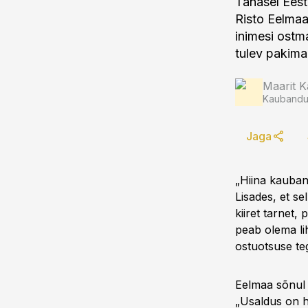
Tänasel Eest
Risto Eelmaa
inimesi ostm
tulev pakima
Maarit K
Kaubandus
Jaga
„Hiina kauban
Lisades, et se
kiiret tarnet,
peab olema li
ostuotsuse te
Eelmaa sõnul 
„Usaldus on h