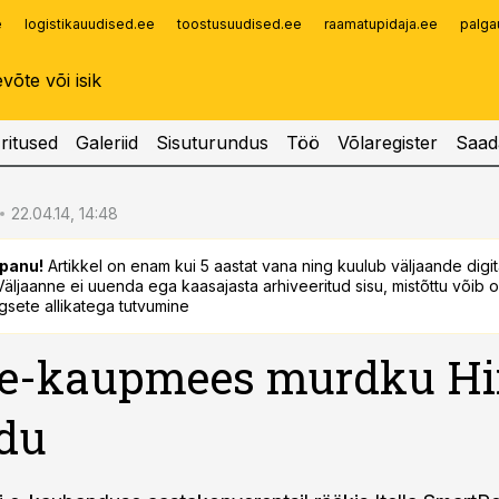
e
logistikauudised.ee
toostusuudised.ee
raamatupidaja.ee
palga
Infopank
Radar
ritused
Galeriid
Sisuturundus
Töö
Võlaregister
Saad
22.04.14, 14:48
panu!
Artikkel on enam kui 5 aastat vana ning kuulub väljaande digi
. Väljaanne ei uuenda ega kaasajasta arhiveeritud sisu, mistõttu võib ol
sete allikatega tutvumine
 e-kaupmees murdku Hi
du