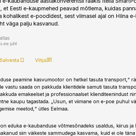
i e-kaubanduse aastakonverentsil rääkis Itella SmartPo
, et Eesti e-kaupmehed peavad mõtlema, kuidas panna
a kohalikest e-poodidest, sest viimasel ajal on Hiina e
ht väga palju kasvanud.
allas
.ee juht
Salvesta
Vihja
duse peamine kasvumootor on hetkel tasuta transport,“ rä
lle vastu saada on pakkuda klientidele samuti tasuta transpo
 pakkuda emakeelset ja professionaalset klienditeenindust nin
htne kaupu tagastada. „Usun, et viimane on e-poe puhul vä
gemise meetod,“ ütles Eelmaa.
on eduka e-kaubanduse võtmesõnadeks usaldus, kiirus ja l
akanud siin väikeste sammudega kasvama, kuid ei ole täna