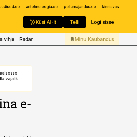
Iseteenindus
uudised.ee
aritehnoloogia.ee
pollumajandus.ee
kinnisvarauudised.
Telli Kaubandus
Küsi AI-lt
Telli
Logi sisse
a vihje
Radar
Minu Kaubandus
taalsesse
la vajalik
ina e-