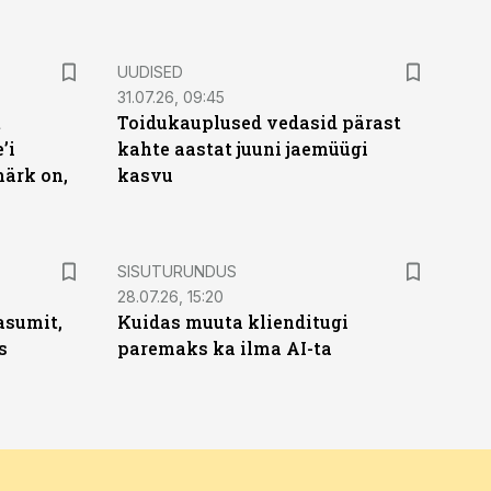
UUDISED
31.07.26, 09:45
t
Toidukauplused vedasid pärast
’i
kahte aastat juuni jaemüügi
märk on,
kasvu
ST
SISUTURUNDUS
28.07.26, 15:20
asumit,
Kuidas muuta klienditugi
s
paremaks ka ilma AI-ta