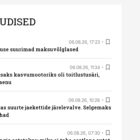
UDISED
06.08.26, 17:23
nduse suurimad maksuvõlglased
06.08.26, 11:34
aks kasvumootoriks oli toitlustusäri,
laenu
06.08.26, 10:28
s suurte jaekettide järelevalve. Selgemaks
ohad
06.08.26, 07:30