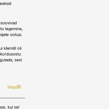
peaksid
 soovivad
stu tegemine,
ijate ootusi.
kliendil oli
a kordusostu
ngutada, sest
Vihja
se, kui sel