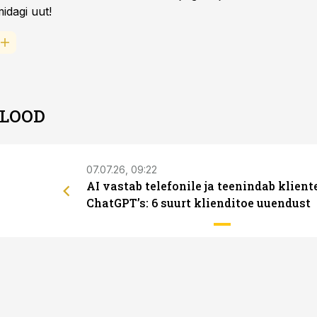
idagi uut!
 LOOD
07.07.26, 09:22
AI vastab telefonile ja teenindab klient
ChatGPT’s: 6 suurt klienditoe uuendust