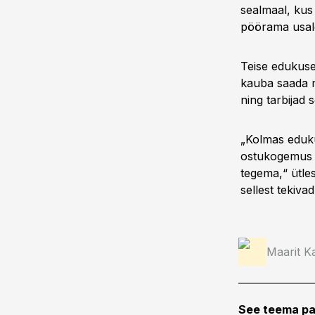
sealmaal, kus 
pöörama usal
Teise edukuse
kauba saada mõ
ning tarbijad 
„Kolmas edukus
ostukogemus me
tegema,“ ütles
sellest tekiva
Maarit Ka
See teema pa