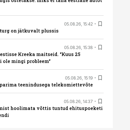
ngis ostetakse: miks ei taha eestlane autot
05.08.26, 15:42
turg on jätkuvalt plussis
05.08.26, 15:38
estisse Kreeka maitseid. “Kuus 25
 ole mingi probleem“
05.08.26, 15:19
 parima teenindusega telekomiettevõte
05.08.26, 14:37
mist hoolimata võttis tuntud ehituspoeketi
endi