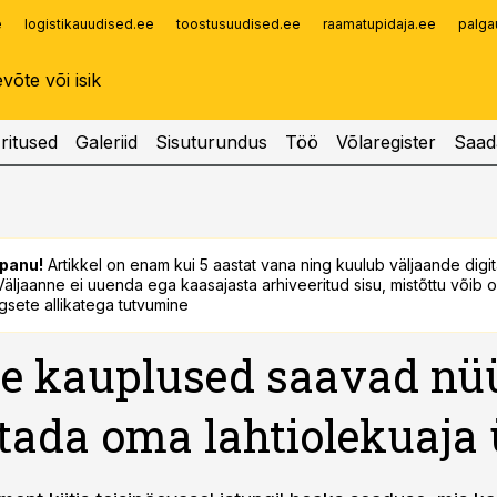
e
logistikauudised.ee
toostusuudised.ee
raamatupidaja.ee
palga
Infopank
Radar
ritused
Galeriid
Sisuturundus
Töö
Võlaregister
Saad
panu!
Artikkel on enam kui 5 aastat vana ning kuulub väljaande digi
. Väljaanne ei uuenda ega kaasajasta arhiveeritud sisu, mistõttu võib ol
sete allikatega tutvumine
e kauplused saavad nü
tada oma lahtiolekuaja 