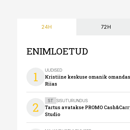
24H
72H
ENIMLOETUD
UUDISED
1
Kristiine keskuse omanik omanda
Riias
ST
SISUTURUNDUS
2
Tartus avatakse PROMO Cash&Carry
Studio