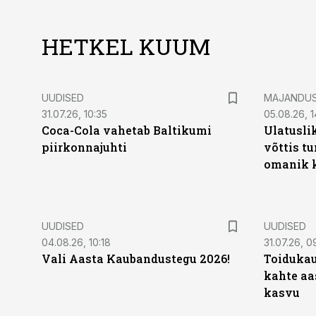
HETKEL KUUM
UUDISED
MAJANDU
31.07.26, 10:35
05.08.26, 1
Coca-Cola vahetab Baltikumi
Ulatusli
piirkonnajuhti
võttis t
omanik k
UUDISED
UUDISED
04.08.26, 10:18
31.07.26, 0
Vali Aasta Kaubandustegu 2026!
Toidukau
kahte aa
kasvu