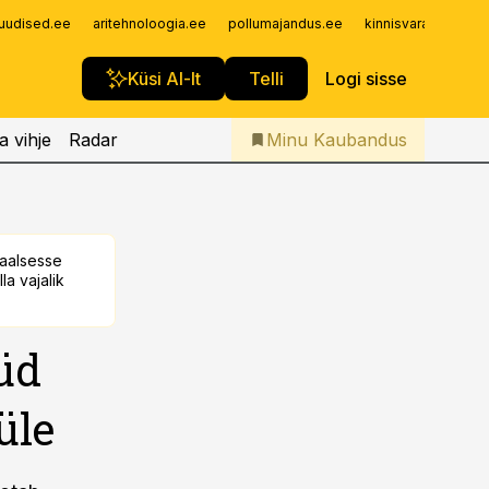
Iseteenindus
uudised.ee
aritehnoloogia.ee
pollumajandus.ee
kinnisvarauudised.
Telli Kaubandus
Küsi AI-lt
Telli
Logi sisse
a vihje
Radar
Minu Kaubandus
taalsesse
la vajalik
üd
üle