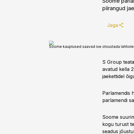
Soome parlam
piirangud ja
Jaga
Soome kauplused saavad ise otsustada lahtiolek
S Group teat
avatud kella 
jaekettidel õi
Parlamendis hä
parlamendi sa
Soome suurim 
kogu turust t
seadus jõustu