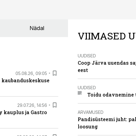
Nädal
VIIMASED U
UUDISED
Coop Järva uuendas s
eest
05.08.26, 09:05
s kaubanduskeskuse
UUDISED
Toidu odavnemine 
29.07.26, 14:56
 kauplus ja Gastro
ARVAMUSED
Pandisüsteemi juht: pak
loosung