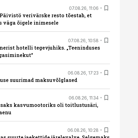
07.08.26, 11:06
Päivistö verivärske resto tõestab, et
ks väga õigele inimesele
07.08.26, 10:58
erist hotelli tegevjuhiks. „Teeninduses
agasiminekut“
06.08.26, 17:23
nduse suurimad maksuvõlglased
06.08.26, 11:34
aks kasvumootoriks oli toitlustusäri,
laenu
06.08.26, 10:28
s suurte jaekettide järelevalve. Selgemaks