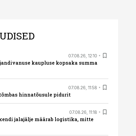
UDISED
07.08.26, 12:10
ajandivanuse kaupluse kopsaka summa
07.08.26, 11:58
tõmbas hinnatõusule pidurit
07.08.26, 11:18
endi jalajälje määrab logistika, mitte