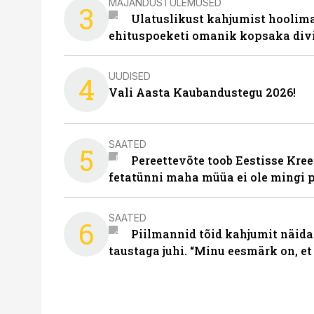
MAJANDUSTULEMUSED
3
Ulatuslikust kahjumist hoolima
ehituspoeketi omanik kopsaka div
UUDISED
4
Vali Aasta Kaubandustegu 2026!
SAATED
5
Pereettevõte toob Eestisse Kree
fetatünni maha müüa ei ole mingi 
SAATED
6
Piilmannid tõid kahjumit näida
taustaga juhi. “Minu eesmärk on, et