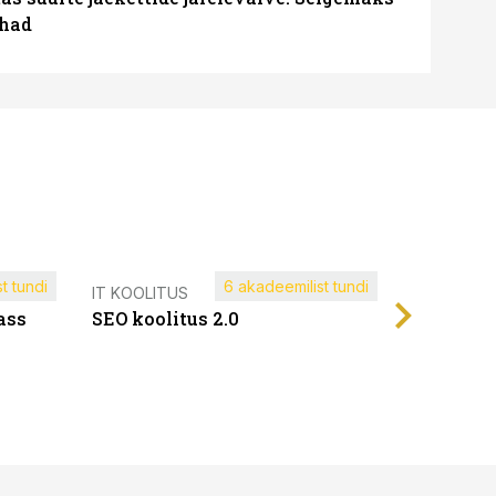
ohad
t tundi
6 akadeemilist tundi
Müügijuh
IT KOOLITUS
ass
SEO koolitus 2.0