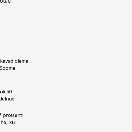
aotab
kkavad olema
n Soome
oli 50
delnud.
 protsenti
he, kui