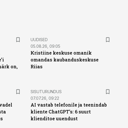
UUDISED
05.08.26, 09:05
t
Kristiine keskuse omanik
’i
omandas kaubanduskeskuse
märk on,
Riias
ST
SISUTURUNDUS
07.07.26, 09:22
vadel
AI vastab telefonile ja teenindab
sta
kliente ChatGPT’s: 6 suurt
ks
klienditoe uuendust