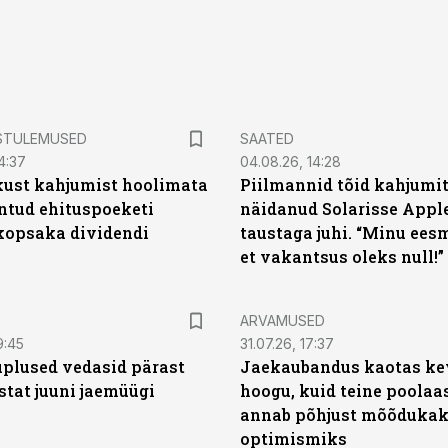
STULEMUSED
SAATED
4:37
04.08.26, 14:28
kust kahjumist hoolimata
Piilmannid tõid kahjumi
untud ehituspoeketi
näidanud Solarisse Apple
opsaka dividendi
taustaga juhi. “Minu ees
et vakantsus oleks null!”
ARVAMUSED
9:45
31.07.26, 17:37
plused vedasid pärast
Jaekaubandus kaotas ke
stat juuni jaemüügi
hoogu, kuid teine poolaa
annab põhjust mõõduka
optimismiks