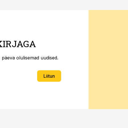
KIRJAGA
ti päeva olulisemad uudised.
Liitun