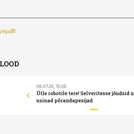
Vihja
 LOOD
08.07.26, 10:06
Ütle robotile tere! Selveritesse jõudsid 
usinad põrandapesijad