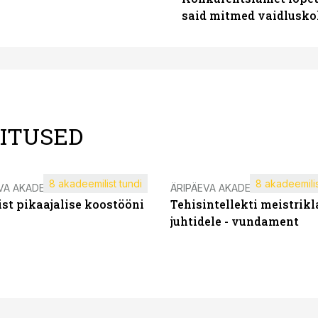
said mitmed vaidlusk
LITUSED
8 akadeemilist tundi
8 akadeemilis
VA AKADEEMIA
ÄRIPÄEVA AKADEEMIA
st pikaajalise koostööni
Tehisintellekti meistrikl
juhtidele - vundament