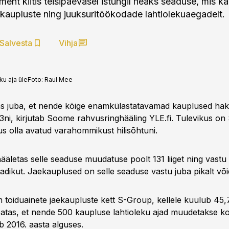
ent kiitis teisipäevasel istungil heaks seaduse, mis k
ekaupluste ning juuksuritöökodade lahtiolekuaegadelt.
Salvesta
Vihja
u aja üle
Foto:
Raul Mee
as juba, et nende kõige enamkülastatavamad kauplused ha
23ni, kirjutab Soome rahvusringhääling YLE.fi. Tulevikus o
gus olla avatud varahommikust hilisõhtuni.
äletas selle seaduse muudatuse poolt 131 liiget ning vastu 
adikut. Jaekauplused on selle seaduse vastu juba pikalt või
toiduainete jaekaupluste kett S-Group, kellele kuulub 45,7
eatas, et nende 500 kaupluse lahtioleku ajad muudetakse ko
b 2016. aasta alguses.