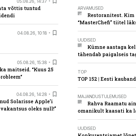
05.08.26, 14:37
ta võttis tuntud
ARVAMUSED
Restoranitest. Kim 
idendi
“MasterChefi” tiitel lä
04.08.26, 10:18
UUDISED
Kümne aastaga keln
tähendab paigalseis t
05.08.26, 15:38
ka maitseid. “Kuus 25
TOP
probleem“
TOP 152 | Eesti kauba
04.08.26, 14:28
MAJANDUSTULEMUSED
nud Solarisse Apple’i
Rahva Raamatu ains
 vakantsus oleks null!”
omanikult kaasati ka 
UUDISED
Konkurentsiamet lõpeta