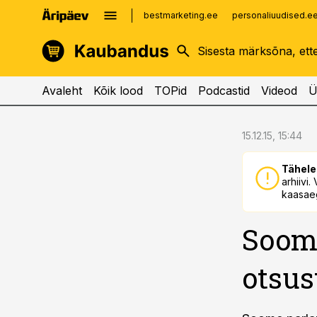
bestmarketing.ee
personaliuudised.e
kinnisvarauudised.ee
imelineajalugu.ee
logistikauudised.ee
imelineteadus.ee
Avaleht
Kõik lood
TOPid
Podcastid
Videod
Ü
cebook
cebook
15.12.15, 15:44
Twitter)
Twitter)
Tähele
kedIn
kedIn
arhiivi
kaasaeg
ail
ail
Soom
k
k
otsus