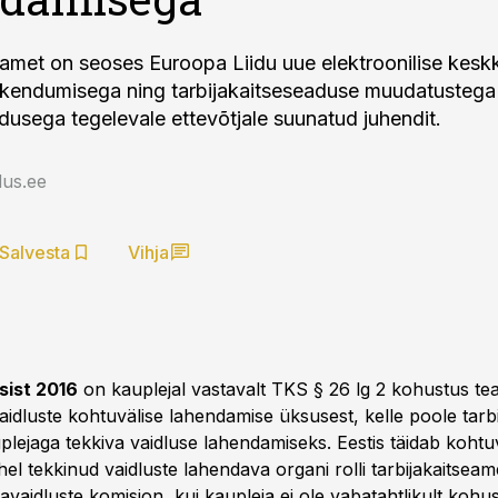
eamet on seoses Euroopa Liidu uue elektroonilise ke
rakendumisega ning tarbijakaitseseaduse muudatusteg
usega tegelevale ettevõtjale suunatud juhendit.
us.ee
Salvesta
Vihja
sist 2016
on kauplejal vastavalt TKS § 26 lg 2 kohustus teav
idluste kohtuvälise lahendamise üksusest, kelle poole tarbi
lejaga tekkiva vaidluse lahendamiseks. Eestis täidab kohtuvä
hel tekkinud vaidluste lahendava organi rolli tarbijakaitseam
javaidluste komisjon, kui kaupleja ei ole vabatahtlikult koh