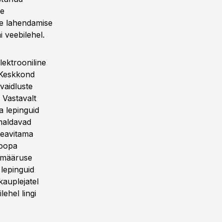
se
se lahendamise
 veebilehel.
lektrooniline
 Keskkond
vaidluste
Vastavalt
a lepinguid
imaldavad
 teavitama
roopa
 määruse
 lepinguid
kauplejatel
ehel lingi