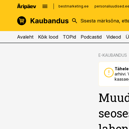
bestmarketing.ee
personaliuudised.e
kinnisvarauudised.ee
imelineajalugu.ee
logistikauudised.ee
imelineteadus.ee
Avaleht
Kõik lood
TOPid
Podcastid
Videod
Ü
cebook
cebook
E-KAUBANDUS
Twitter)
Twitter)
Tähele
kedIn
kedIn
arhiivi
kaasaeg
ail
ail
Muuda
k
k
seose
lahe