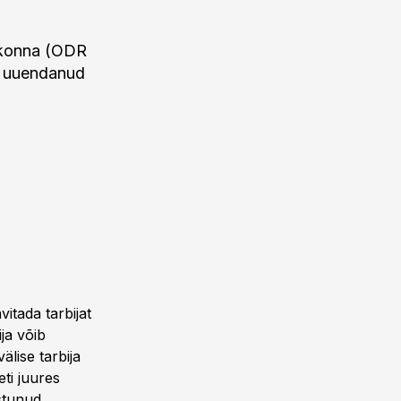
skkonna (ODR
a uuendanud
itada tarbijat
ja võib
lise tarbija
eti juures
ustunud