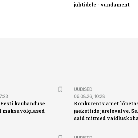
juhtidele - vundament
UUDISED
7:23
06.08.26, 10:28
| Eesti kaubanduse
Konkurentsiamet lõpetas
d maksuvõlglased
jaekettide järelevalve. 
said mitmed vaidluskoh
UUDISED