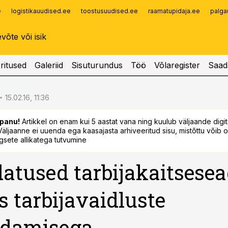
e
logistikauudised.ee
toostusuudised.ee
raamatupidaja.ee
palga
Infopank
Radar
ritused
Galeriid
Sisuturundus
Töö
Võlaregister
Saad
15.02.16, 11:36
panu!
Artikkel on enam kui 5 aastat vana ning kuulub väljaande digi
. Väljaanne ei uuenda ega kaasajasta arhiveeritud sisu, mistõttu võib ol
sete allikatega tutvumine
tused tarbijakaitsese
s tarbijavaidluste
ndamisega