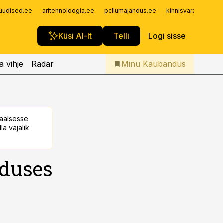
Iseteenindus
uudised.ee
aritehnoloogia.ee
pollumajandus.ee
kinnisvarauudised.
Telli Kaubandus
Küsi AI-lt
Telli
Logi sisse
a vihje
Radar
Minu Kaubandus
taalsesse
la vajalik
aduses