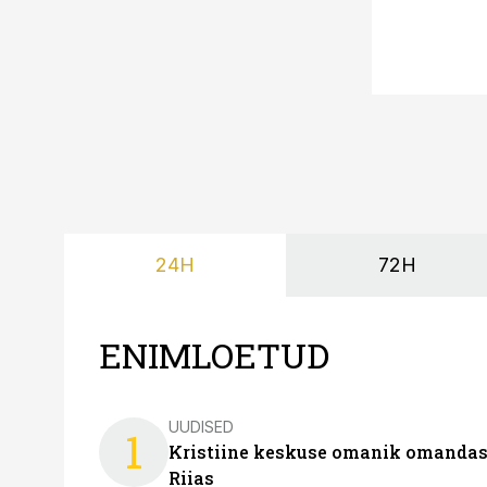
24H
72H
ENIMLOETUD
UUDISED
1
Kristiine keskuse omanik omanda
Riias