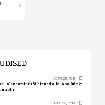
t
UDISED
07.08.26, 15:11
ksu alandamine tõi hinnad alla. Analüütik:
ontrolli
07.08.26, 12:10