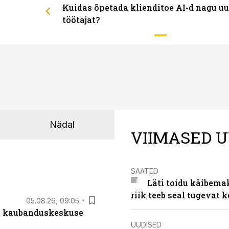
Kuidas õpetada klienditoe AI-d nagu uu
töötajat?
Nädal
VIIMASED U
SAATED
Läti toidu käibema
riik teeb seal tugevat k
05.08.26, 09:05
s kaubanduskeskuse
UUDISED