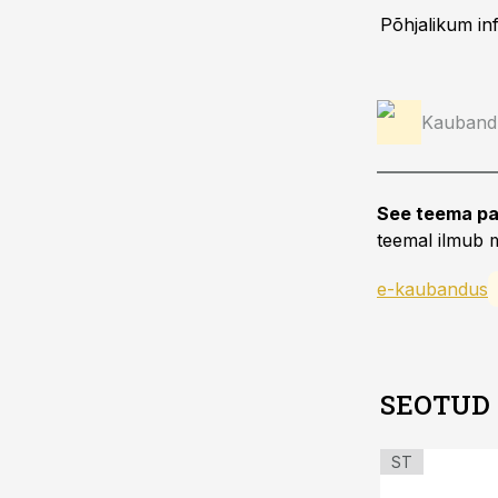
Põhjalikum info
Kauband
See teema pa
teemal ilmub m
e-kaubandus
SEOTUD
ST