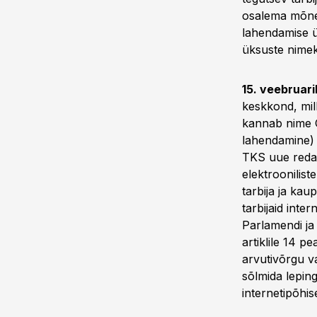
osalema mõne 
lahendamise ü
üksuste nimek
15. veebruari
keskkond, mil
kannab nime O
lahendamine) 
TKS uue redakt
elektroonilist
tarbija ja kau
tarbijaid inte
Parlamendi j
artiklile 14 
arvutivõrgu va
sõlmida leping
internetipõhis