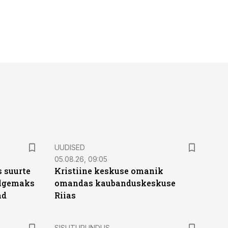
UUDISED
05.08.26, 09:05
 suurte
Kristiine keskuse omanik
Selgemaks
omandas kaubanduskeskuse
ad
Riias
ST
SISUTURUNDUS