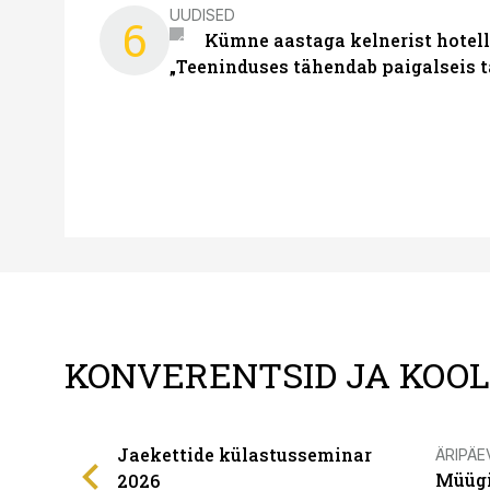
UUDISED
6
Kümne aastaga kelnerist hotell
„Teeninduses tähendab paigalseis 
KONVERENTSID JA KOO
Jaekettide külastusseminar
ÄRIPÄE
Müügi
2026