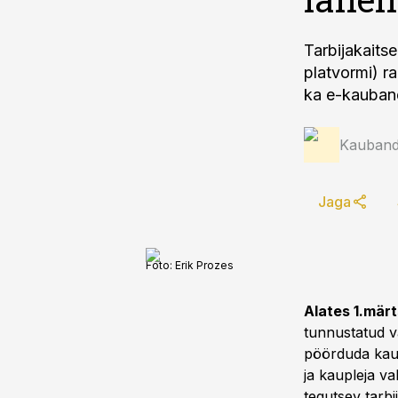
Tarbijakaits
platvormi) 
ka e-kauband
Kauband
Jaga
Foto:
Erik Prozes
Alates 1.märt
tunnustatud va
pöörduda kaup
ja kaupleja va
tegutsev tarbi