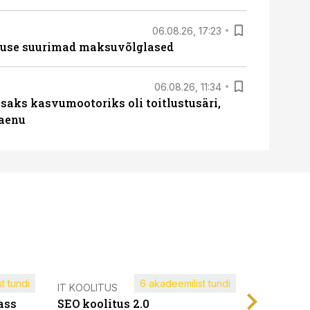
06.08.26, 17:23
nduse suurimad maksuvõlglased
06.08.26, 11:34
aks kasvumootoriks oli toitlustusäri,
laenu
t tundi
6 akadeemilist tundi
Müügijuh
IT KOOLITUS
ass
SEO koolitus 2.0