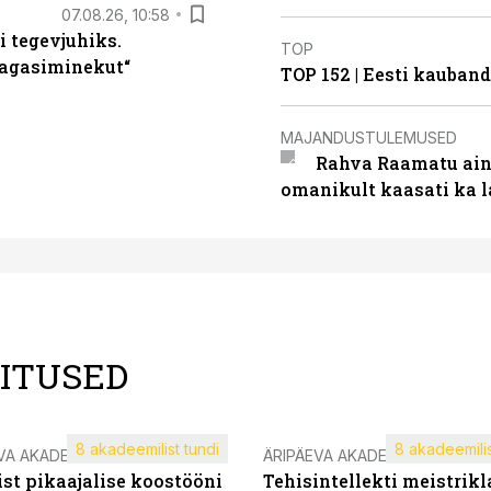
07.08.26, 10:58
i tegevjuhiks.
TOP
tagasiminekut“
TOP 152 | Eesti kauba
MAJANDUSTULEMUSED
Rahva Raamatu ains
omanikult kaasati ka 
LITUSED
8 akadeemilist tundi
8 akadeemilis
VA AKADEEMIA
ÄRIPÄEVA AKADEEMIA
st pikaajalise koostööni
Tehisintellekti meistrikl