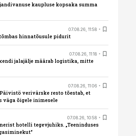
ajandivanuse kaupluse kopsaka summa
07.08.26, 11:58
tõmbas hinnatõusule pidurit
07.08.26, 11:18
endi jalajälje määrab logistika, mitte
07.08.26, 11:06
Päivistö verivärske resto tõestab, et
ks väga õigele inimesele
07.08.26, 10:58
erist hotelli tegevjuhiks. „Teeninduses
agasiminekut“