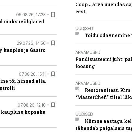
Coop Järva uuendas s
eest
06.08.26, 17:23
ad maksuvõlglased
UUDISED
Toidu odavnemine 
29.07.26, 14:56
 kauplus ja Gastro
ARVAMUSED
Pandisüsteemi juht: pak
loosung
07.08.26, 15:11
ne tõi hinnad alla.
ARVAMUSED
ntrolli
Restoranitest. Kim 
“MasterChefi” tiitel lä
07.08.26, 12:10
 kaupluse kopsaka
UUDISED
Kümne aastaga keln
tähendab paigalseis t