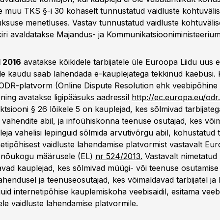
muu TKS §-i 30 kohaselt tunnustatud vaidluste kohtuväli
ksuse menetluses. Vastav tunnustatud vaidluste kohtuväli
iri avaldatakse Majandus- ja Kommunikatsiooniministeeriumi
l 2016
avatakse kõikidele tarbijatele üle Euroopa Liidu uus e
le kaudu saab lahendada e-kauplejatega tekkinud kaebusi.
DR-platvorm (Online Dispute Resolution ehk veebipõhine 
ning avatakse ligipääsuks aadressil
http://ec.europa.eu/odr.
siooni § 26 lõikele 5 on kauplejad, kes sõlmivad tarbijateg
e vahendite abil, ja infoühiskonna teenuse osutajad, kes võ
pleja vahelisi lepinguid sõlmida arvutivõrgu abil, kohustatud
rnetipõhisest vaidluste lahendamise platvormist vastavalt Eu
a nõukogu määrusele (EL)
nr 524/2013.
Vastavalt nimetatud
peavad kauplejad, kes sõlmivad müügi- või teenuse osutamise
hendusel ja teenuseosutajad, kes võimaldavad tarbijatel ja 
uid internetipõhise kauplemiskoha veebisaidil, esitama veebil
ele vaidluste lahendamise platvormile.