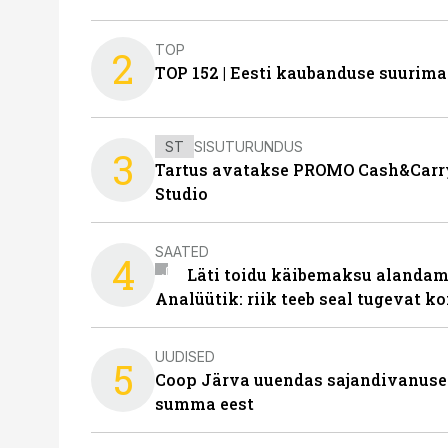
TOP
2
TOP 152 | Eesti kaubanduse suurim
ST
SISUTURUNDUS
3
Tartus avatakse PROMO Cash&Carry
Studio
SAATED
4
Läti toidu käibemaksu alandami
Analüütik: riik teeb seal tugevat ko
UUDISED
5
Coop Järva uuendas sajandivanuse
summa eest