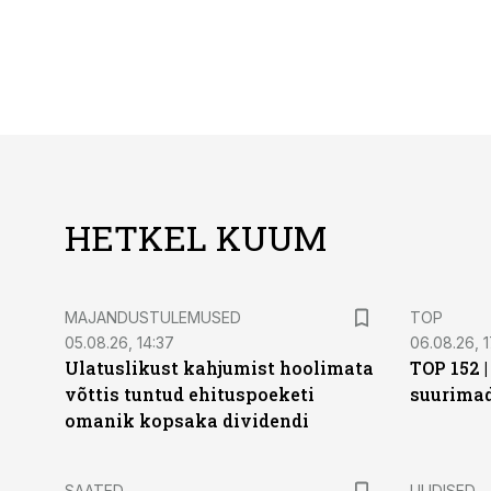
HETKEL KUUM
MAJANDUSTULEMUSED
TOP
05.08.26, 14:37
06.08.26, 1
Ulatuslikust kahjumist hoolimata
TOP 152 
võttis tuntud ehituspoeketi
suurima
omanik kopsaka dividendi
SAATED
UUDISED