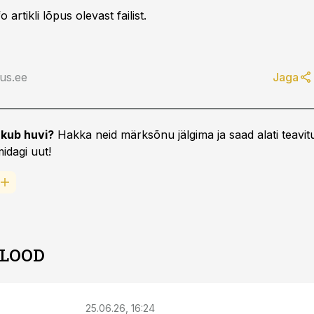
 artikli lõpus olevast failist.
us.ee
Jaga
kub huvi?
Hakka neid märksõnu jälgima ja saad alati teavitu
idagi uut!
 LOOD
25.06.26, 16:24