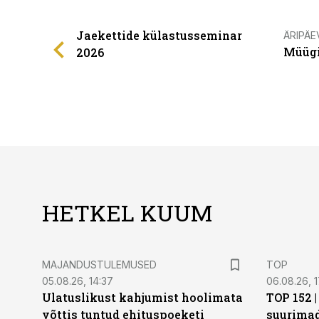
Jaekettide külastusseminar
ÄRIPÄE
Müügi
2026
HETKEL KUUM
MAJANDUSTULEMUSED
TOP
05.08.26, 14:37
06.08.26, 1
Ulatuslikust kahjumist hoolimata
TOP 152 
võttis tuntud ehituspoeketi
suurima