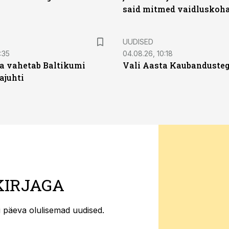
said mitmed vaidluskoh
UUDISED
:35
04.08.26, 10:18
a vahetab Baltikumi
Vali Aasta Kaubandusteg
ajuhti
KIRJAGA
ti päeva olulisemad uudised.