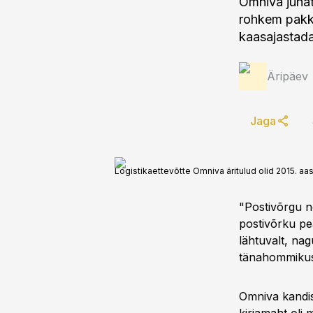
Omniva juha
rohkem pakke
kaasajastada
Äripäev
Jaga
Logistikaettevõtte Omniva äritulud olid 2015. aa
"Postivõrgu 
postivõrku pea
lähtuvalt, na
tänahommikuse
Omniva kandis e