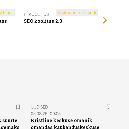
t tundi
6 akadeemilist tundi
Müügijuh
IT KOOLITUS
ass
SEO koolitus 2.0
UUDISED
05.08.26, 09:05
 suurte
Kristiine keskuse omanik
Selgemaks
omandas kaubanduskeskuse