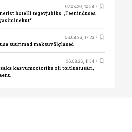
07.08.26, 10:58
erist hotelli tegevjuhiks. „Teeninduses
agasiminekut“
06.08.26, 17:23
nduse suurimad maksuvõlglased
06.08.26, 11:34
aks kasvumootoriks oli toitlustusäri,
laenu