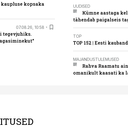
 kaupluse kopsaka
UUDISED
Kümne aastaga keln
tähendab paigalseis t
07.08.26, 10:58
i tegevjuhiks.
TOP
tagasiminekut“
TOP 152 | Eesti kauba
MAJANDUSTULEMUSED
Rahva Raamatu ains
omanikult kaasati ka 
LITUSED