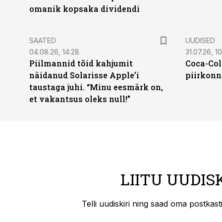
omanik kopsaka dividendi
SAATED
UUDISED
04.08.26, 14:28
31.07.26, 10
Piilmannid tõid kahjumit
Coca-Col
näidanud Solarisse Apple’i
piirkonn
taustaga juhi. “Minu eesmärk on,
et vakantsus oleks null!”
LIITU UUDIS
Telli uudiskiri ning saad oma postkas