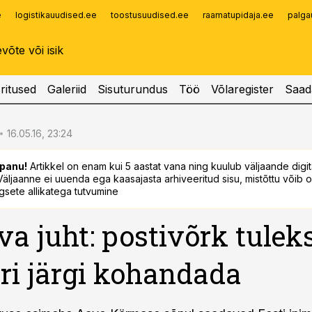
e
logistikauudised.ee
toostusuudised.ee
raamatupidaja.ee
palga
Infopank
Radar
ritused
Galeriid
Sisuturundus
Töö
Võlaregister
Saad
16.05.16, 23:24
panu!
Artikkel on enam kui 5 aastat vana ning kuulub väljaande digi
. Väljaanne ei uuenda ega kaasajasta arhiveeritud sisu, mistõttu võib ol
sete allikatega tutvumine
a juht: postivõrk tulek
ri järgi kohandada