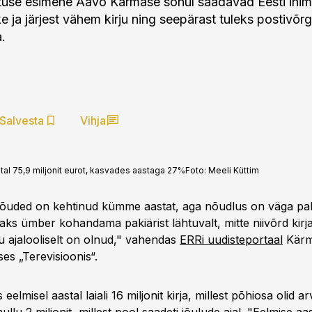
tuse esimehe Aavo Kärmase sõnul saadavad Eesti ini
 ja järjest vähem kirju ning seepärast tuleks postivõr
.
Salvesta
Vihja
stal 75,9 miljonit eurot, kasvades aastaga 27%
Foto:
Meeli Küttim
nõuded on kehtinud kümme aastat, aga nõudlus on väga pa
ks ümber kohandama pakiärist lähtuvalt, mitte niivõrd kirja
gu ajalooliselt on olnud," vahendas
ERRi uudisteportaal
Kärm
s „Terevisioonis“.
elmisel aastal laiali 16 miljonit kirja, millest põhiosa olid ar