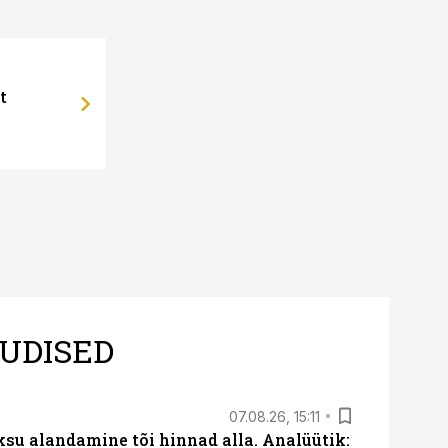
t
UDISED
07.08.26, 15:11
ksu alandamine tõi hinnad alla. Analüütik: