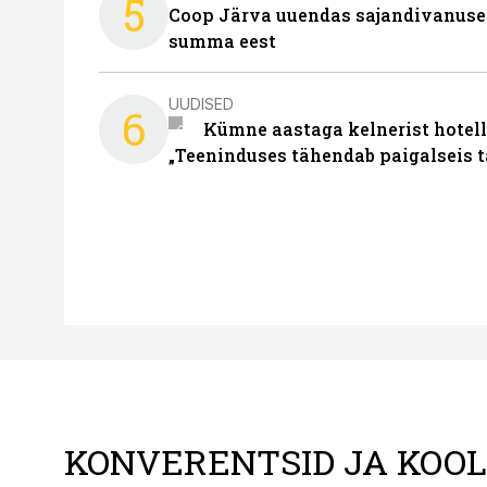
5
Coop Järva uuendas sajandivanuse
summa eest
UUDISED
6
Kümne aastaga kelnerist hotell
„Teeninduses tähendab paigalseis 
KONVERENTSID JA KOO