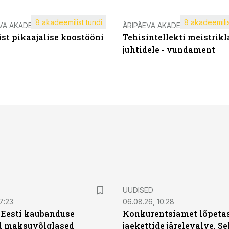
8 akadeemilist tundi
8 akadeemilis
VA AKADEEMIA
ÄRIPÄEVA AKADEEMIA
st pikaajalise koostööni
Tehisintellekti meistrikl
juhtidele - vundament
UUDISED
7:23
06.08.26, 10:28
| Eesti kaubanduse
Konkurentsiamet lõpetas
d maksuvõlglased
jaekettide järelevalve. 