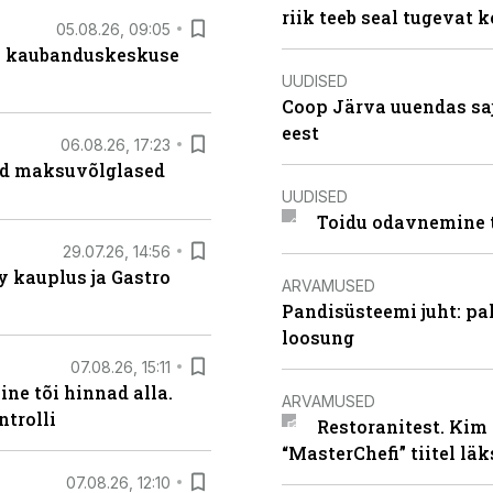
riik teeb seal tugevat k
05.08.26, 09:05
s kaubanduskeskuse
UUDISED
Coop Järva uuendas s
eest
06.08.26, 17:23
ad maksuvõlglased
UUDISED
Toidu odavnemine 
29.07.26, 14:56
 kauplus ja Gastro
ARVAMUSED
Pandisüsteemi juht: pak
loosung
07.08.26, 15:11
ne tõi hinnad alla.
ARVAMUSED
ntrolli
Restoranitest. Kim 
“MasterChefi” tiitel lä
07.08.26, 12:10