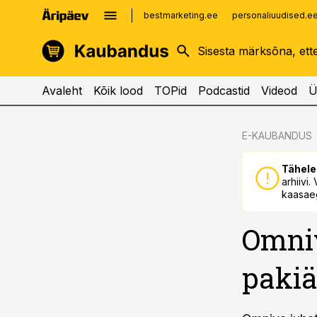
bestmarketing.ee
personaliuudised.e
kinnisvarauudised.ee
imelineajalugu.ee
logistikauudised.ee
imelineteadus.ee
Avaleht
Kõik lood
TOPid
Podcastid
Videod
Ü
cebook
cebook
E-KAUBANDUS
Twitter)
Twitter)
Tähele
kedIn
kedIn
arhiivi
kaasaeg
ail
ail
Omniv
k
k
pakiä