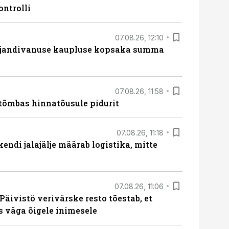
ontrolli
07.08.26, 12:10
ajandivanuse kaupluse kopsaka summa
07.08.26, 11:58
tõmbas hinnatõusule pidurit
07.08.26, 11:18
endi jalajälje määrab logistika, mitte
07.08.26, 11:06
Päivistö verivärske resto tõestab, et
ks väga õigele inimesele