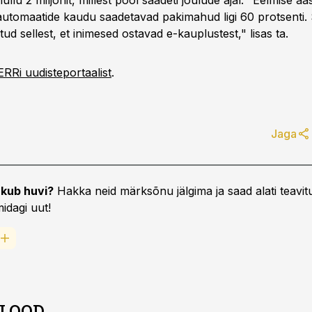
mullu 2 miljonit, millest pool saadeti jõulude ajal. "Eelmise aa
automaatide kaudu saadetavad pakimahud ligi 60 protsenti.
itud sellest, et inimesed ostavad e-kauplustest," lisas ta.
ERRi uudisteportaalist
.
Jaga
kub huvi?
Hakka neid märksõnu jälgima ja saad alati teavitu
idagi uut!
 LOOD