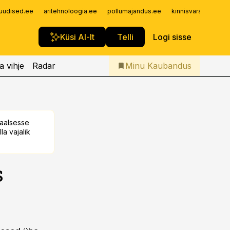
Iseteenindus
uudised.ee
aritehnoloogia.ee
pollumajandus.ee
kinnisvarauudised.
Telli Kaubandus
Küsi AI-lt
Telli
Logi sisse
a vihje
Radar
Minu Kaubandus
taalsesse
la vajalik
s