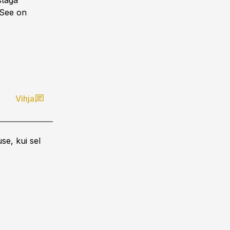
staga
 See on
Vihja
se, kui sel