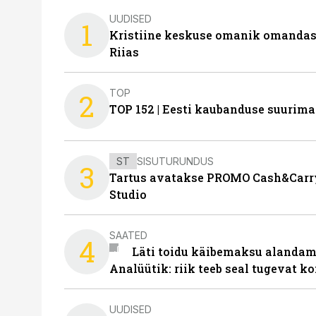
UUDISED
1
Kristiine keskuse omanik omanda
Riias
TOP
2
TOP 152 | Eesti kaubanduse suurim
ST
SISUTURUNDUS
3
Tartus avatakse PROMO Cash&Carry
Studio
SAATED
4
Läti toidu käibemaksu alandami
Analüütik: riik teeb seal tugevat ko
UUDISED