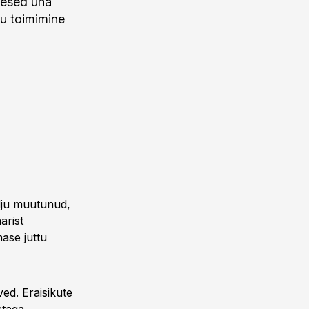
mesed üha
gu toimimine
lju muutunud,
ärist
ase juttu
ved. Eraisikute