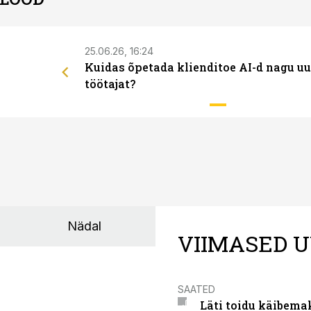
25.06.26, 16:24
Kuidas õpetada klienditoe AI-d nagu uu
töötajat?
Nädal
VIIMASED U
SAATED
Läti toidu käibema