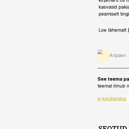
kirjamaht oli 
kasvasid paki
peamiselt ting
Loe lähemalt
Äripäev
See teema pa
teemal ilmub m
e-kaubandus
SEOTUD