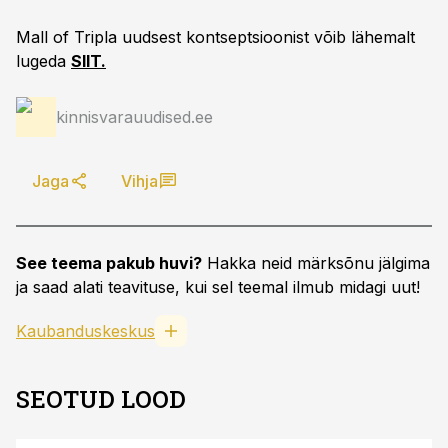
Mall of Tripla uudsest kontseptsioonist võib lähemalt
lugeda
SIIT.
kinnisvarauudised.ee
Jaga
Vihja
See teema pakub huvi?
Hakka neid märksõnu jälgima
ja saad alati teavituse, kui sel teemal ilmub midagi uut!
Kaubanduskeskus
SEOTUD LOOD
S