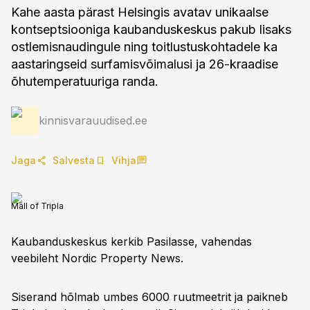
Kahe aasta pärast Helsingis avatav unikaalse
kontseptsiooniga kaubanduskeskus pakub lisaks
ostlemisnaudingule ning toitlustuskohtadele ka
aastaringseid surfamisvõimalusi ja 26-kraadise
õhutemperatuuriga randa.
kinnisvarauudised.ee
Jaga
Salvesta
Vihja
Mall of Tripla
Kaubanduskeskus kerkib Pasilasse, vahendas
veebileht Nordic Property News.
Siserand hõlmab umbes 6000 ruutmeetrit ja paikneb