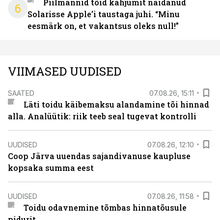
Piilmannid tõid kahjumit näidanud
6
Solarisse Apple’i taustaga juhi. “Minu
eesmärk on, et vakantsus oleks null!”
VIIMASED UUDISED
SAATED
07.08.26, 15:11
Läti toidu käibemaksu alandamine tõi hinnad
alla. Analüütik: riik teeb seal tugevat kontrolli
UUDISED
07.08.26, 12:10
Coop Järva uuendas sajandivanuse kaupluse
kopsaka summa eest
UUDISED
07.08.26, 11:58
Toidu odavnemine tõmbas hinnatõusule
pidurit