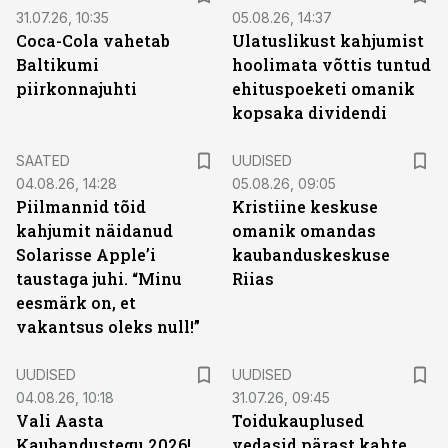
31.07.26, 10:35
05.08.26, 14:37
Coca-Cola vahetab
Ulatuslikust kahjumist
Baltikumi
hoolimata võttis tuntud
piirkonnajuhti
ehituspoeketi omanik
kopsaka dividendi
SAATED
UUDISED
04.08.26, 14:28
05.08.26, 09:05
Piilmannid tõid
Kristiine keskuse
kahjumit näidanud
omanik omandas
Solarisse Apple’i
kaubanduskeskuse
taustaga juhi. “Minu
Riias
eesmärk on, et
vakantsus oleks null!”
UUDISED
UUDISED
04.08.26, 10:18
31.07.26, 09:45
Vali Aasta
Toidukauplused
Kaubandustegu 2026!
vedasid pärast kahte