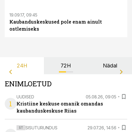
19.09.17, 09:45
Kaubanduskeskused pole enam ainult
ostlemiseks
24H
72H
Nädal
ENIMLOETUD
UUDISED
05.08.26, 09:05
1
Kristiine keskuse omanik omandas
kaubanduskeskuse Riias
SISUTURUNDUS
29.07.26, 14:56
ST