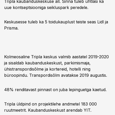
Tripla kaubanduskeskuse all. Sinna tuleb ühtlasi ka
uue kontseptsiooniga seikluspark peredele.
Keskusesse tuleb ka 5 toidukauplust teiste seas Lidl ja
Prisma.
Kolmeosaline Tripla keskus valmib aastatel 2019-2020
ja sisaldab kaubanduskeskust, parkimismaja,
ühistranspordisõlme ja kortereid, hotelli ning
büroopindu. Transpordisõlm avatakse 2019 augustis.
48% renditavast pinnast on juba lepinguetga kaetud.
Tripla üldpind on projektilehe andmetel 183 000
ruutmeetrit. Kaubanduskeskust arendab YIT.