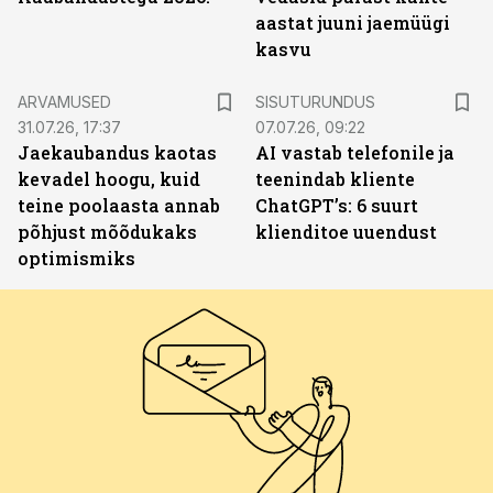
aastat juuni jaemüügi
kasvu
ST
ARVAMUSED
SISUTURUNDUS
31.07.26, 17:37
07.07.26, 09:22
Jaekaubandus kaotas
AI vastab telefonile ja
kevadel hoogu, kuid
teenindab kliente
teine poolaasta annab
ChatGPT’s: 6 suurt
põhjust mõõdukaks
klienditoe uuendust
optimismiks