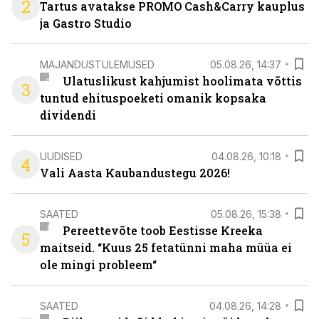
2
Tartus avatakse PROMO Cash&Carry kauplus
ja Gastro Studio
MAJANDUSTULEMUSED
05.08.26, 14:37
Ulatuslikust kahjumist hoolimata võttis
3
tuntud ehituspoeketi omanik kopsaka
dividendi
UUDISED
04.08.26, 10:18
4
Vali Aasta Kaubandustegu 2026!
SAATED
05.08.26, 15:38
Pereettevõte toob Eestisse Kreeka
5
maitseid. “Kuus 25 fetatünni maha müüa ei
ole mingi probleem“
SAATED
04.08.26, 14:28