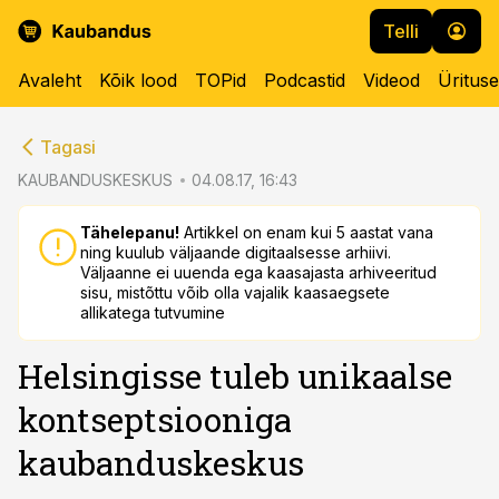
Telli
Avaleht
Kõik lood
TOPid
Podcastid
Videod
Üritus
cebook
cebook
Tagasi
Twitter)
Twitter)
KAUBANDUSKESKUS
04.08.17, 16:43
kedIn
kedIn
Tähelepanu!
Artikkel on enam kui 5 aastat vana
ning kuulub väljaande digitaalsesse arhiivi.
ail
ail
Väljaanne ei uuenda ega kaasajasta arhiveeritud
sisu, mistõttu võib olla vajalik kaasaegsete
k
k
allikatega tutvumine
Helsingisse tuleb unikaalse
kontseptsiooniga
kaubanduskeskus