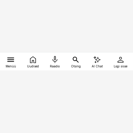
Menüü
Uudised
Raadio
Otsing
AI Chat
Logi sisse
Vana-Lõuna 39/1, 19094 Tallinn
(+372) 667 0111
kaubandus@kaubandus.ee
Telli
Reklaam