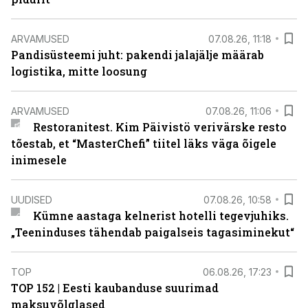
ARVAMUSED
07.08.26, 11:18
Pandisüsteemi juht: pakendi jalajälje määrab
logistika, mitte loosung
ARVAMUSED
07.08.26, 11:06
Restoranitest. Kim Päivistö verivärske resto
tõestab, et “MasterChefi” tiitel läks väga õigele
inimesele
UUDISED
07.08.26, 10:58
Kümne aastaga kelnerist hotelli tegevjuhiks.
„Teeninduses tähendab paigalseis tagasiminekut“
TOP
06.08.26, 17:23
TOP 152 | Eesti kaubanduse suurimad
maksuvõlglased