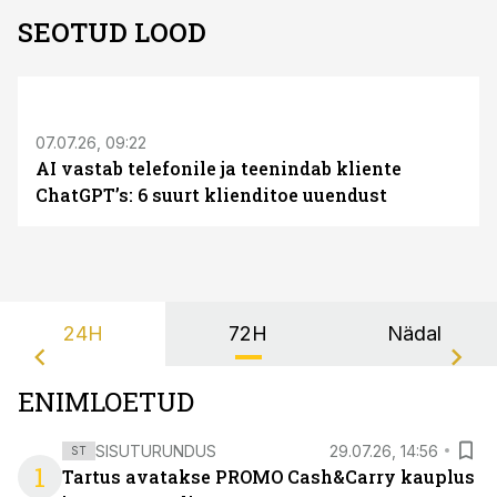
SEOTUD LOOD
ST
07.07.26, 09:22
AI vastab telefonile ja teenindab kliente
ChatGPT’s: 6 suurt klienditoe uuendust
24H
72H
Nädal
ENIMLOETUD
SISUTURUNDUS
29.07.26, 14:56
ST
1
Tartus avatakse PROMO Cash&Carry kauplus