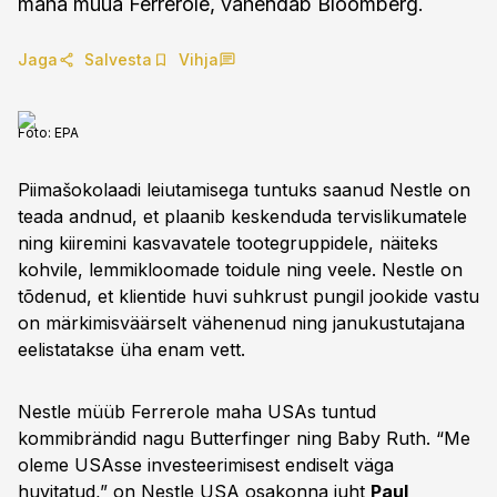
maha müüa Ferrerole, vahendab Bloomberg.
Jaga
Salvesta
Vihja
Foto:
EPA
Piimašokolaadi leiutamisega tuntuks saanud Nestle on
teada andnud, et plaanib keskenduda tervislikumatele
ning kiiremini kasvavatele tootegruppidele, näiteks
kohvile, lemmikloomade toidule ning veele. Nestle on
tõdenud, et klientide huvi suhkrust pungil jookide vastu
on märkimisväärselt vähenenud ning janukustutajana
eelistatakse üha enam vett.
Nestle müüb Ferrerole maha USAs tuntud
kommibrändid nagu Butterfinger ning Baby Ruth. “Me
oleme USAsse investeerimisest endiselt väga
huvitatud,” on Nestle USA osakonna juht
Paul