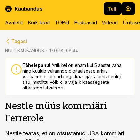
Telli
Avaleht
Kõik lood
TOPid
Podcastid
Videod
Üritus
cebook
cebook
Tagasi
Twitter)
Twitter)
HULGIKAUBANDUS
17.01.18, 08:44
kedIn
kedIn
Tähelepanu!
Artikkel on enam kui 5 aastat vana
ning kuulub väljaande digitaalsesse arhiivi.
ail
ail
Väljaanne ei uuenda ega kaasajasta arhiveeritud
sisu, mistõttu võib olla vajalik kaasaegsete
k
k
allikatega tutvumine
Nestle müüs kommiäri
Ferrerole
Nestle teatas, et on otsustanud USA kommiäri