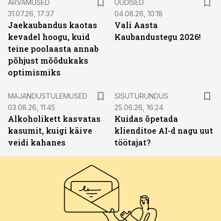
ARVAMUSED
UUDISED
31.07.26, 17:37
04.08.26, 10:18
Jaekaubandus kaotas
Vali Aasta
kevadel hoogu, kuid
Kaubandustegu 2026!
teine poolaasta annab
põhjust mõõdukaks
optimismiks
ST
MAJANDUSTULEMUSED
SISUTURUNDUS
03.08.26, 11:45
25.06.26, 16:24
Alkoholikett kasvatas
Kuidas õpetada
kasumit, kuigi käive
klienditoe AI-d nagu uut
veidi kahanes
töötajat?