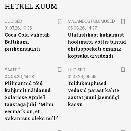
HETKEL KUUM
UUDISED
MAJANDUSTULEMUSED
31.07.26, 10:35
05.08.26, 14:37
Coca-Cola vahetab
Ulatuslikust kahjumist
Baltikumi
hoolimata võttis tuntud
piirkonnajuhti
ehituspoeketi omanik
kopsaka dividendi
SAATED
UUDISED
04.08.26, 14:28
31.07.26, 09:45
Piilmannid tõid
Toidukauplused
kahjumit näidanud
vedasid pärast kahte
Solarisse Apple’i
aastat juuni jaemüügi
taustaga juhi. “Minu
kasvu
eesmärk on, et
vakantsus oleks null!”