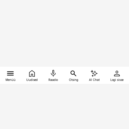
Menüü
Uudised
Raadio
Otsing
AI Chat
Logi sisse
Vana-Lõuna 39/1, 19094 Tallinn
(+372) 667 0111
kaubandus@kaubandus.ee