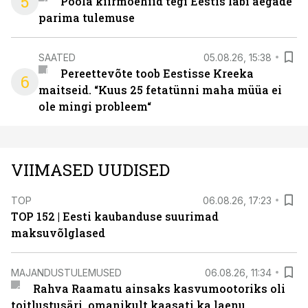
5
Poola kiirmoehiid tegi Eestis läbi aegade
parima tulemuse
SAATED
05.08.26, 15:38
Pereettevõte toob Eestisse Kreeka
6
maitseid. “Kuus 25 fetatünni maha müüa ei
ole mingi probleem“
VIIMASED UUDISED
TOP
06.08.26, 17:23
TOP 152 | Eesti kaubanduse suurimad
maksuvõlglased
MAJANDUSTULEMUSED
06.08.26, 11:34
Rahva Raamatu ainsaks kasvumootoriks oli
toitlustusäri, omanikult kaasati ka laenu