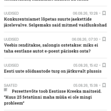
UUDISED
06.08.26, 10:28
Konkurentsiamet lõpetas suurte jaekettide
järelevalve. Selgemaks said mitmed vaidluskohad
UUDISED
06.08.26, 07:30
Veebis renditakse, salongis ostetakse: miks ei
taha eestlane autot e-poest päriseks osta?
UUDISED
05.08.26, 15:42
Eesti uute sõiduautode turg on jätkuvalt plussis
SAATED
05.08.26, 15:38
Pereettevõte toob Eestisse Kreeka maitseid.
“Kuus 25 fetatünni maha müüa ei ole mingi
probleem“