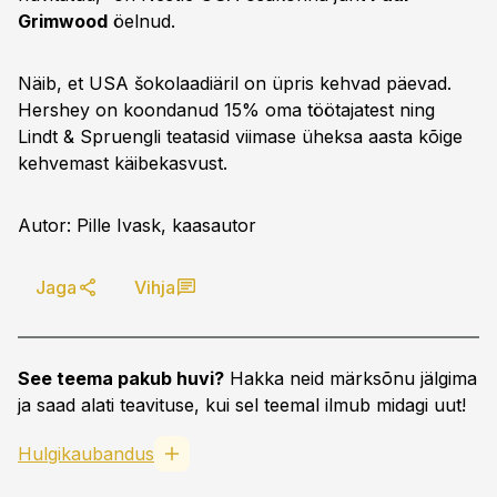
Grimwood
öelnud.
Näib, et USA šokolaadiäril on üpris kehvad päevad.
Hershey on koondanud 15% oma töötajatest ning
Lindt & Spruengli teatasid viimase üheksa aasta kõige
kehvemast käibekasvust.
Autor: Pille Ivask, kaasautor
Jaga
Vihja
See teema pakub huvi?
Hakka neid märksõnu jälgima
ja saad alati teavituse, kui sel teemal ilmub midagi uut!
Hulgikaubandus