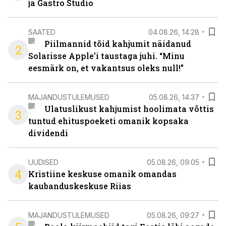
ja Gastro Studio
SAATED
04.08.26, 14:28
Piilmannid tõid kahjumit näidanud
2
Solarisse Apple’i taustaga juhi. “Minu
eesmärk on, et vakantsus oleks null!”
MAJANDUSTULEMUSED
05.08.26, 14:37
Ulatuslikust kahjumist hoolimata võttis
3
tuntud ehituspoeketi omanik kopsaka
dividendi
UUDISED
05.08.26, 09:05
4
Kristiine keskuse omanik omandas
kaubanduskeskuse Riias
MAJANDUSTULEMUSED
05.08.26, 09:27