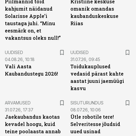
Piilmannid tõid
Kristiine keskuse
kahjumit näidanud
omanik omandas
Solarisse Apple’i
kaubanduskeskuse
taustaga juhi. “Minu
Riias
eesmärk on, et
vakantsus oleks null!”
UUDISED
UUDISED
04.08.26, 10:18
31.07.26, 09:45
Vali Aasta
Toidukauplused
Kaubandustegu 2026!
vedasid pärast kahte
aastat juuni jaemüügi
kasvu
ST
ARVAMUSED
SISUTURUNDUS
31.07.26, 17:37
08.07.26, 10:06
Jaekaubandus kaotas
Ütle robotile tere!
kevadel hoogu, kuid
Selveritesse jõudsid
teine poolaasta annab
uued usinad