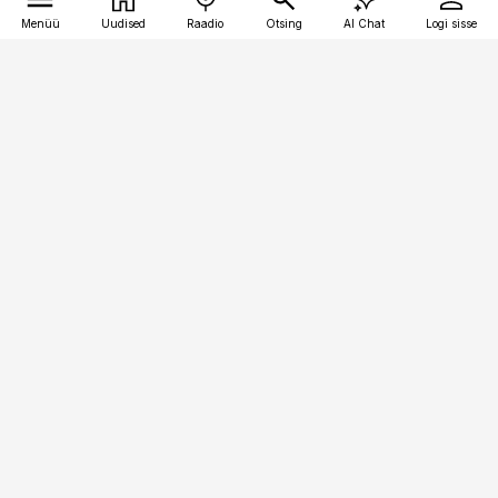
Menüü
Uudised
Raadio
Otsing
AI Chat
Logi sisse
Vana-Lõuna 39/1, 19094 Tallinn
(+372) 667 0111
kaubandus@kaubandus.ee
Telli
Reklaam
Firmast
Sisu kasutamisõigused
Ajakirjaniku
eetikakoodeks
Üldtingimused
Privaatsustingimused
Küpsiste poliitika
KKK
Eesti Meediaettevõtete
Eelistuste haldamine
Liit