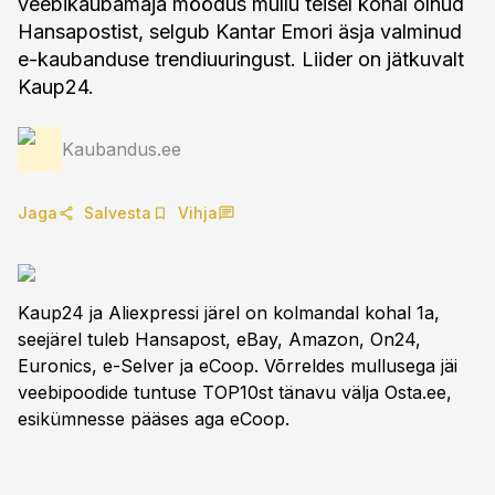
veebikaubamaja möödus mullu teisel kohal olnud
Hansapostist, selgub Kantar Emori äsja valminud
e-kaubanduse trendiuuringust. Liider on jätkuvalt
Kaup24.
Kaubandus.ee
Jaga
Salvesta
Vihja
Kaup24 ja Aliexpressi järel on kolmandal kohal 1a,
seejärel tuleb Hansapost, eBay, Amazon, On24,
Euronics, e-Selver ja eCoop. Võrreldes mullusega jäi
veebipoodide tuntuse TOP10st tänavu välja Osta.ee,
esikümnesse pääses aga eCoop.