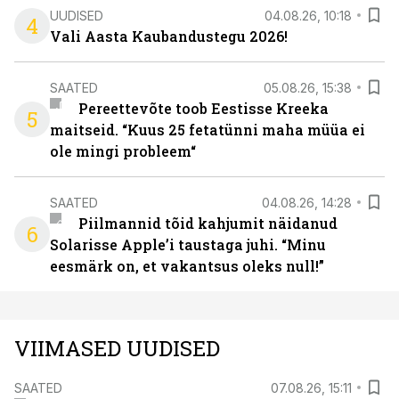
UUDISED
04.08.26, 10:18
4
Vali Aasta Kaubandustegu 2026!
SAATED
05.08.26, 15:38
Pereettevõte toob Eestisse Kreeka
5
maitseid. “Kuus 25 fetatünni maha müüa ei
ole mingi probleem“
SAATED
04.08.26, 14:28
Piilmannid tõid kahjumit näidanud
6
Solarisse Apple’i taustaga juhi. “Minu
eesmärk on, et vakantsus oleks null!”
VIIMASED UUDISED
SAATED
07.08.26, 15:11