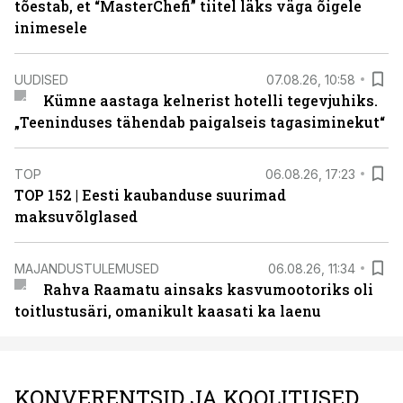
tõestab, et “MasterChefi” tiitel läks väga õigele
inimesele
UUDISED
07.08.26, 10:58
Kümne aastaga kelnerist hotelli tegevjuhiks.
„Teeninduses tähendab paigalseis tagasiminekut“
TOP
06.08.26, 17:23
TOP 152 | Eesti kaubanduse suurimad
maksuvõlglased
MAJANDUSTULEMUSED
06.08.26, 11:34
Rahva Raamatu ainsaks kasvumootoriks oli
toitlustusäri, omanikult kaasati ka laenu
KONVERENTSID JA KOOLITUSED