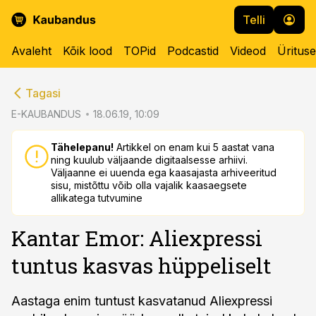
Telli
Avaleht
Kõik lood
TOPid
Podcastid
Videod
Üritus
cebook
cebook
Tagasi
Twitter)
Twitter)
E-KAUBANDUS
18.06.19, 10:09
kedIn
kedIn
Tähelepanu!
Artikkel on enam kui 5 aastat vana
ning kuulub väljaande digitaalsesse arhiivi.
ail
ail
Väljaanne ei uuenda ega kaasajasta arhiveeritud
sisu, mistõttu võib olla vajalik kaasaegsete
k
k
allikatega tutvumine
Kantar Emor: Aliexpressi
tuntus kasvas hüppeliselt
Aastaga enim tuntust kasvatanud Aliexpressi