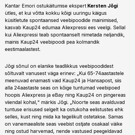
Kantar Emori ostukäitumise ekspert
Kersten Jõgi
ütles, et kui võtta kokku kõigi uuringu käigus
küsitletute spontaansed veebipoodide mainimised,
kasvab Kaup24 edumaa Aliexpressi ees veelgi. Sellal
kui Aliexpressi teab spontaanselt nimetada neljandik,
mainis Kaup24 veebipoodi pea kolmandik
eestimaalastest.
Jõgi sõnul on elanike teadlikkus veebipoodidest
sõltuvalt vanusest väga erinev: „Kui 65-74aastastele
meenuvad enamasti vaid Kaup24 ja Hansapost, siis
alla 24aastaste seas on kõige tuntumad veebipoed
hoopis Aliexpress ja eBay ning Kaup24 on pingereas
viiendal kohal,“ märkis Jõgi. „Noorte seas avalduvad
tuntuse erisused selgelt ka ostukoha eelistustes ehk
selles, kust ning mida ka tegelikult ostetakse. Samas
on vanemaealiste seas veebist ostjate osakaal väike
ning ostud harvemad, nende vastused peegeldavad