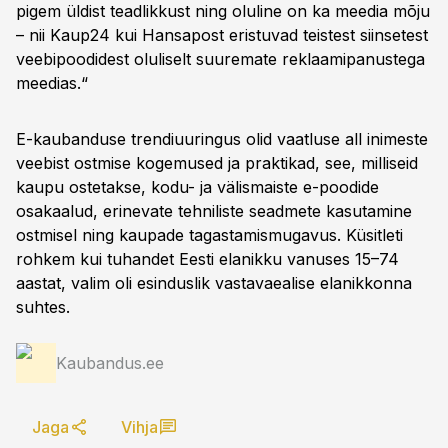
pigem üldist teadlikkust ning oluline on ka meedia mõju
– nii Kaup24 kui Hansapost eristuvad teistest siinsetest
veebipoodidest oluliselt suuremate reklaamipanustega
meedias.“
E-kaubanduse trendiuuringus olid vaatluse all inimeste
veebist ostmise kogemused ja praktikad, see, milliseid
kaupu ostetakse, kodu- ja välismaiste e-poodide
osakaalud, erinevate tehniliste seadmete kasutamine
ostmisel ning kaupade tagastamismugavus. Küsitleti
rohkem kui tuhandet Eesti elanikku vanuses 15–74
aastat, valim oli esinduslik vastavaealise elanikkonna
suhtes.
Kaubandus.ee
Jaga
Vihja