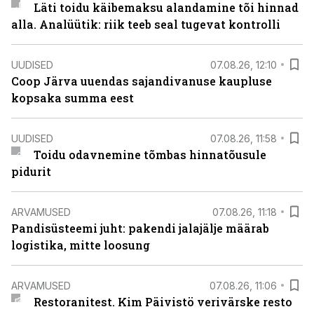
Läti toidu käibemaksu alandamine tõi hinnad
alla. Analüütik: riik teeb seal tugevat kontrolli
UUDISED
07.08.26, 12:10
Coop Järva uuendas sajandivanuse kaupluse
kopsaka summa eest
UUDISED
07.08.26, 11:58
Toidu odavnemine tõmbas hinnatõusule
pidurit
ARVAMUSED
07.08.26, 11:18
Pandisüsteemi juht: pakendi jalajälje määrab
logistika, mitte loosung
ARVAMUSED
07.08.26, 11:06
Restoranitest. Kim Päivistö verivärske resto