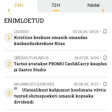
24H
72H
Nädal
ENIMLOETUD
UUDISED
05.08.26, 09:05
1
Kristiine keskuse omanik omandas
kaubanduskeskuse Riias
SISUTURUNDUS
29.07.26, 14:56
ST
2
Tartus avatakse PROMO Cash&Carry kauplus
ja Gastro Studio
MAJANDUSTULEMUSED
05.08.26, 14:37
Ulatuslikust kahjumist hoolimata võttis
3
tuntud ehituspoeketi omanik kopsaka
dividendi