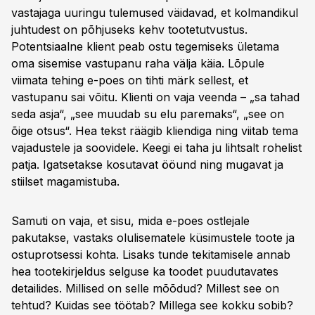
vastajaga uuringu tulemused väidavad, et kolmandikul
juhtudest on põhjuseks kehv tootetutvustus.
Potentsiaalne klient peab ostu tegemiseks ületama
oma sisemise vastupanu raha välja käia. Lõpule
viimata tehing e-poes on tihti märk sellest, et
vastupanu sai võitu. Klienti on vaja veenda – „sa tahad
seda asja“, „see muudab su elu paremaks“, „see on
õige otsus“. Hea tekst räägib kliendiga ning viitab tema
vajadustele ja soovidele. Keegi ei taha ju lihtsalt rohelist
patja. Igatsetakse kosutavat ööund ning mugavat ja
stiilset magamistuba.
Samuti on vaja, et sisu, mida e-poes ostlejale
pakutakse, vastaks olulisematele küsimustele toote ja
ostuprotsessi kohta. Lisaks tunde tekitamisele annab
hea tootekirjeldus selguse ka toodet puudutavates
detailides. Millised on selle mõõdud? Millest see on
tehtud? Kuidas see töötab? Millega see kokku sobib?