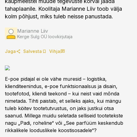
kaupmeestel muude tegevuste kõrval jääda
tahaplaanile. Koolitaja Marianne Liiv toob välja
kolm põhjust, miks tuleb neisse panustada.
Marianne Liiv
Kerge Sulg OÜ loovkirjutaja
Jaga
Salvesta
Vihja
E-poe pidajal ei ole vähe muresid – logistika,
klienditeenindus, e-poe funktsionaalsus ja disain,
tootefotod, kliendi teekond – kui neist vaid mõnda
nimetada. Tihti paistab, et selleks ajaks, kui mängu
tuleb köitev tootetutvustus, on jaks justkui otsa
saanud. Millega muidu seletada selliseid tootetekste
nagu „Padi, roheline“ või „See parfüüm keskendub
rikkalikele looduslikele koostisosadele“?