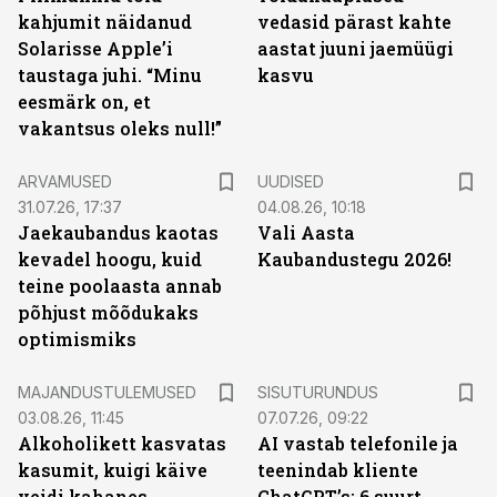
kahjumit näidanud
vedasid pärast kahte
Solarisse Apple’i
aastat juuni jaemüügi
taustaga juhi. “Minu
kasvu
eesmärk on, et
vakantsus oleks null!”
ARVAMUSED
UUDISED
31.07.26, 17:37
04.08.26, 10:18
Jaekaubandus kaotas
Vali Aasta
kevadel hoogu, kuid
Kaubandustegu 2026!
teine poolaasta annab
põhjust mõõdukaks
optimismiks
ST
MAJANDUSTULEMUSED
SISUTURUNDUS
03.08.26, 11:45
07.07.26, 09:22
Alkoholikett kasvatas
AI vastab telefonile ja
kasumit, kuigi käive
teenindab kliente
veidi kahanes
ChatGPT’s: 6 suurt