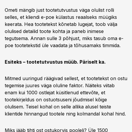
Ometi mängib just tootetutvustus väga olulist rolli
selles, et kliendi e-poe külastus reaalseks müügiks
keerata. Hea tootetekst kõnetab lugejat, toob välja
olulised detailid toote kohta ja paneb inimese
tegutsema. Annan sulle 3 põhjust, miks tasub oma e-
poe tootetekstid üle vaadata ja tõhusamaks timmida.
Esiteks – tootetutvustus müüb. Päriselt ka.
Mitmed uuringud räägivad sellest, et tootetekst on ostu
tegemise juures väga oluline faktor. Näiteks viitab
enam kui 1000 ostlejat küsitlenud ettevõte, et
tootekirjeldus on ostuotsuseni jõudmisel kõige
olulisem. Teisel kohal on selle allika alusel teiste
klientide hinnangud tootele ning kolmandal kohal hind.
Miks jääb tihti ost ostukorvis pooleli? Üle 1500