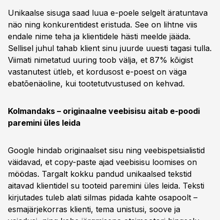
Unikaalse sisuga saad luua e-poele selgelt äratuntava
näo ning konkurentidest eristuda. See on lihtne viis
endale nime teha ja klientidele hästi meelde jääda.
Sellisel juhul tahab klient sinu juurde uuesti tagasi tulla.
Viimati nimetatud uuring toob välja, et 87% kõigist
vastanutest ütleb, et kordusost e-poest on väga
ebatõenäoline, kui tootetutvustused on kehvad.
Kolmandaks – originaalne veebisisu aitab e-poodi
paremini üles leida
Google hindab originaalset sisu ning veebispetsialistid
väidavad, et copy-paste ajad veebisisu loomises on
möödas. Targalt kokku pandud unikaalsed tekstid
aitavad klientidel su tooteid paremini üles leida. Teksti
kirjutades tuleb alati silmas pidada kahte osapoolt –
esmajärjekorras klienti, tema unistusi, soove ja