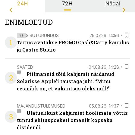
24H
72H
Nädal
ENIMLOETUD
SISUTURUNDUS
29.07.26, 14:56
ST
1
Tartus avatakse PROMO Cash&Carry kauplus
ja Gastro Studio
SAATED
04.08.26, 14:28
Piilmannid tõid kahjumit näidanud
2
Solarisse Apple’i taustaga juhi. “Minu
eesmärk on, et vakantsus oleks null!”
MAJANDUSTULEMUSED
05.08.26, 14:37
Ulatuslikust kahjumist hoolimata võttis
3
tuntud ehituspoeketi omanik kopsaka
dividendi