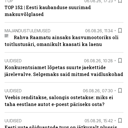
TOP
06.08.26, 17:23
TOP 152 | Eesti kaubanduse suurimad
maksuvõlglased
MAJANDUSTULEMUSED
06.08.26, 11:34
Rahva Raamatu ainsaks kasvumootoriks oli
toitlustusäri, omanikult kaasati ka laenu
UUDISED
06.08.26, 10:28
Konkurentsiamet lõpetas suurte jaekettide
järelevalve. Selgemaks said mitmed vaidluskohad
UUDISED
06.08.26, 07:30
Veebis renditakse, salongis ostetakse: miks ei
taha eestlane autot e-poest päriseks osta?
UUDISED
05.08.26, 15:42
Eesti uute sõiduautode turg on jätkuvalt plussis