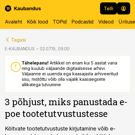
Telli
Avaleht
Kõik lood
TOPid
Podcastid
Videod
Üritus
cebook
cebook
Tagasi
Twitter)
Twitter)
E-KAUBANDUS
02.07.19, 09:00
kedIn
kedIn
Tähelepanu!
Artikkel on enam kui 5 aastat vana
ning kuulub väljaande digitaalsesse arhiivi.
ail
ail
Väljaanne ei uuenda ega kaasajasta arhiveeritud
sisu, mistõttu võib olla vajalik kaasaegsete
k
k
allikatega tutvumine
3 põhjust, miks panustada e-
poe tootetutvustustesse
Köitvate tootetutvustuste kirjutamine võib e-