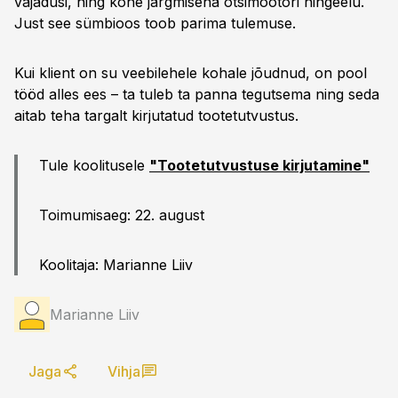
vajadusi, ning kohe järgmisena otsimootori hingeelu.
Just see sümbioos toob parima tulemuse.
Kui klient on su veebilehele kohale jõudnud, on pool
tööd alles ees – ta tuleb ta panna tegutsema ning seda
aitab teha targalt kirjutatud tootetutvustus.
Tule koolitusele
"Tootetutvustuse kirjutamine"
Toimumisaeg: 22. august
Koolitaja: Marianne Liiv
Marianne Liiv
Jaga
Vihja