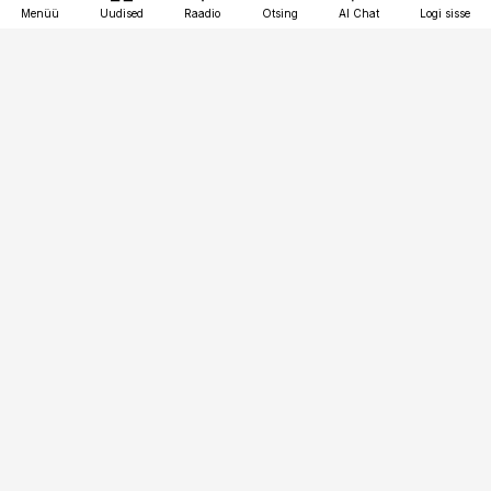
Menüü
Uudised
Raadio
Otsing
AI Chat
Logi sisse
Vana-Lõuna 39/1, 19094 Tallinn
(+372) 667 0111
kaubandus@kaubandus.ee
Telli
Reklaam
Firmast
Sisu kasutamisõigused
Ajakirjaniku
eetikakoodeks
Üldtingimused
Privaatsustingimused
Küpsiste poliitika
KKK
Eesti Meediaettevõtete
Eelistuste haldamine
Liit