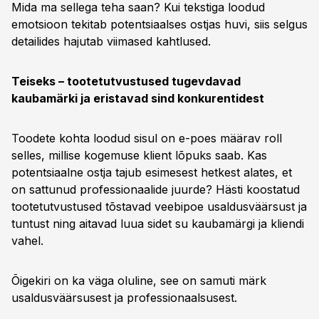
Mida ma sellega teha saan? Kui tekstiga loodud
emotsioon tekitab potentsiaalses ostjas huvi, siis selgus
detailides hajutab viimased kahtlused.
Teiseks – tootetutvustused tugevdavad
kaubamärki ja eristavad sind konkurentidest
Toodete kohta loodud sisul on e-poes määrav roll
selles, millise kogemuse klient lõpuks saab. Kas
potentsiaalne ostja tajub esimesest hetkest alates, et
on sattunud professionaalide juurde? Hästi koostatud
tootetutvustused tõstavad veebipoe usaldusväärsust ja
tuntust ning aitavad luua sidet su kaubamärgi ja kliendi
vahel.
Õigekiri on ka väga oluline, see on samuti märk
usaldusväärsusest ja professionaalsusest.