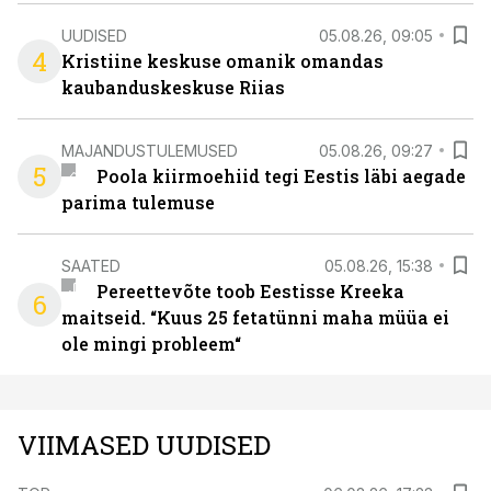
UUDISED
05.08.26, 09:05
4
Kristiine keskuse omanik omandas
kaubanduskeskuse Riias
MAJANDUSTULEMUSED
05.08.26, 09:27
5
Poola kiirmoehiid tegi Eestis läbi aegade
parima tulemuse
SAATED
05.08.26, 15:38
Pereettevõte toob Eestisse Kreeka
6
maitseid. “Kuus 25 fetatünni maha müüa ei
ole mingi probleem“
VIIMASED UUDISED