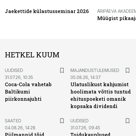
Jaekettide külastusseminar 2026
ÄRIPÄEVA AKADEE
Müügist pikaaj
HETKEL KUUM
UUDISED
MAJANDUSTULEMUSED
31.07.26, 10:35
05.08.26, 14:37
Coca-Cola vahetab
Ulatuslikust kahjumist
Baltikumi
hoolimata võttis tuntud
piirkonnajuhti
ehituspoeketi omanik
kopsaka dividendi
SAATED
UUDISED
04.08.26, 14:28
31.07.26, 09:45
Piilmannid tõid
Toidukauplused