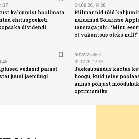
4:37
04.08.26, 14:28
kust kahjumist hoolimata
Piilmannid tõid kahjumi
untud ehituspoeketi
näidanud Solarisse Apple
opsaka dividendi
taustaga juhi. “Minu ees
et vakantsus oleks null!”
ARVAMUSED
9:45
31.07.26, 17:37
plused vedasid pärast
Jaekaubandus kaotas ke
stat juuni jaemüügi
hoogu, kuid teine poolaa
annab põhjust mõõduka
optimismiks