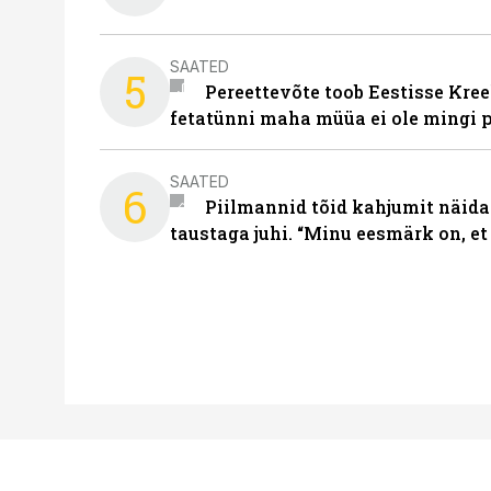
SAATED
5
Pereettevõte toob Eestisse Kree
fetatünni maha müüa ei ole mingi 
SAATED
6
Piilmannid tõid kahjumit näida
taustaga juhi. “Minu eesmärk on, et