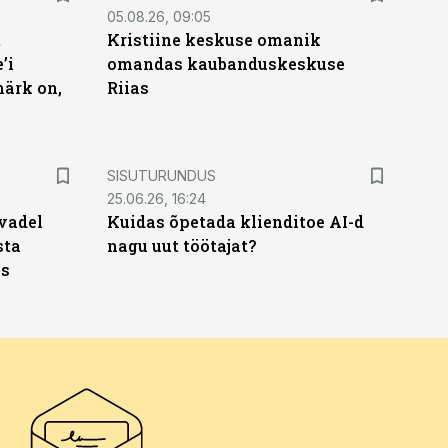
05.08.26, 09:05
t
Kristiine keskuse omanik
’i
omandas kaubanduskeskuse
märk on,
Riias
ST
SISUTURUNDUS
25.06.26, 16:24
vadel
Kuidas õpetada klienditoe AI-d
sta
nagu uut töötajat?
ks