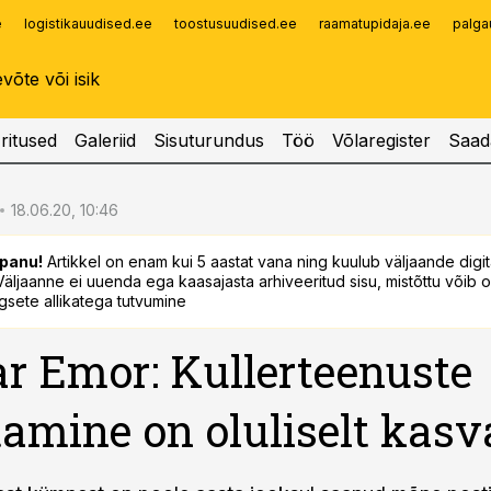
e
logistikauudised.ee
toostusuudised.ee
raamatupidaja.ee
palga
Infopank
Radar
ritused
Galeriid
Sisuturundus
Töö
Võlaregister
Saad
18.06.20, 10:46
panu!
Artikkel on enam kui 5 aastat vana ning kuulub väljaande digi
. Väljaanne ei uuenda ega kaasajasta arhiveeritud sisu, mistõttu võib ol
sete allikatega tutvumine
r Emor: Kullerteenuste
amine on oluliselt kas