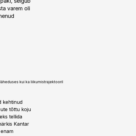
paki, selgub
ta varem oli
enenud
äheduses kui ka liikumistrajektooril
d kehtinud
ute tõttu koju
ks tellida
märkis Kantar
e enam