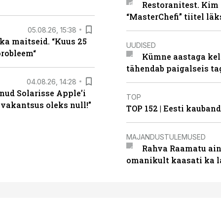
Restoranitest. Kim 
“MasterChefi” tiitel lä
05.08.26, 15:38
ka maitseid. “Kuus 25
UUDISED
probleem“
Kümne aastaga keln
tähendab paigalseis t
04.08.26, 14:28
nud Solarisse Apple’i
TOP
 vakantsus oleks null!”
TOP 152 | Eesti kauba
MAJANDUSTULEMUSED
Rahva Raamatu ains
omanikult kaasati ka 