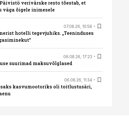
Päivistö verivärske resto tõestab, et
ks väga õigele inimesele
07.08.26, 10:58
erist hotelli tegevjuhiks. „Teeninduses
agasiminekut“
06.08.26, 17:23
nduse suurimad maksuvõlglased
06.08.26, 11:34
aks kasvumootoriks oli toitlustusäri,
laenu