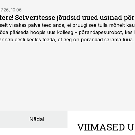
7.26, 10:06
 tere! Selveritesse jõudsid uued usinad p
selt viisakas palve teed anda, ei pruugi see tulla mõnelt kau
öda pääseda hoopis uus kolleeg – põrandapesurobot, kes lii
annab eesti keeles teada, et aeg on põrandad särama lüüa.
Nädal
VIIMASED U