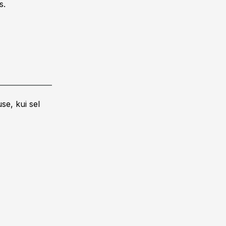
s.
se, kui sel