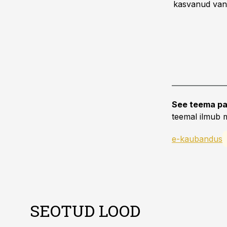
kasvanud vane
See teema pa
teemal ilmub m
e-kaubandus
SEOTUD LOOD