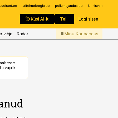
Iseteenindus
uudised.ee
aritehnoloogia.ee
pollumajandus.ee
kinnisvarauudised.
Telli Kaubandus
Küsi AI-lt
Telli
Logi sisse
a vihje
Radar
Minu Kaubandus
taalsesse
la vajalik
vanud