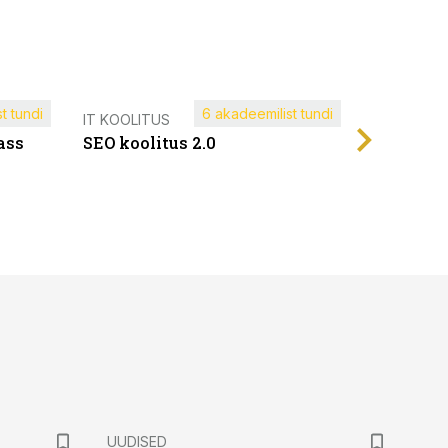
t tundi
6 akadeemilist tundi
Müügijuh
IT KOOLITUS
ass
SEO koolitus 2.0
UUDISED