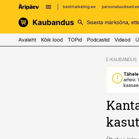
bestmarketing.ee
personaliuudised.e
kinnisvarauudised.ee
imelineajalugu.ee
logistikauudised.ee
imelineteadus.ee
Avaleht
Kõik lood
TOPid
Podcastid
Videod
Ü
cebook
E-KAUBANDUS
Twitter)
Tähele
kedIn
arhiivi
kaasaeg
ail
Kanta
k
kasut