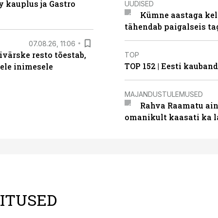
 kauplus ja Gastro
UUDISED
Kümne aastaga keln
tähendab paigalseis t
07.08.26, 11:06
ivärske resto tõestab,
TOP
TOP 152 | Eesti kauba
gele inimesele
MAJANDUSTULEMUSED
Rahva Raamatu ains
omanikult kaasati ka 
LITUSED