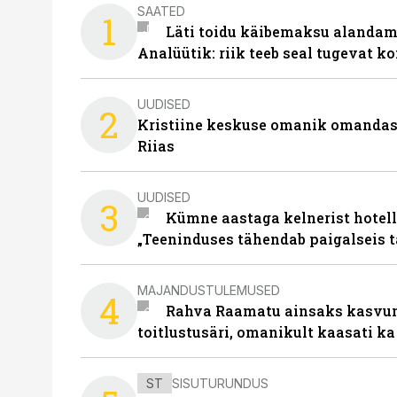
SAATED
1
Läti toidu käibemaksu alandami
Analüütik: riik teeb seal tugevat ko
UUDISED
2
Kristiine keskuse omanik omanda
Riias
UUDISED
3
Kümne aastaga kelnerist hotell
„Teeninduses tähendab paigalseis 
MAJANDUSTULEMUSED
4
Rahva Raamatu ainsaks kasvum
toitlustusäri, omanikult kaasati ka
ST
SISUTURUNDUS