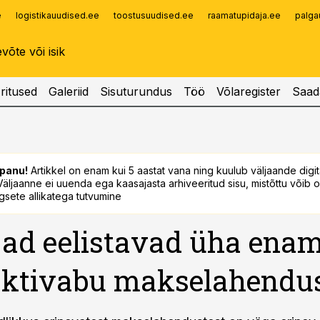
e
logistikauudised.ee
toostusuudised.ee
raamatupidaja.ee
palga
Infopank
Radar
ritused
Galeriid
Sisuturundus
Töö
Võlaregister
Saad
panu!
Artikkel on enam kui 5 aastat vana ning kuulub väljaande digi
. Väljaanne ei uuenda ega kaasajasta arhiveeritud sisu, mistõttu võib ol
sete allikatega tutvumine
jad eelistavad üha ena
aktivabu makselahendu