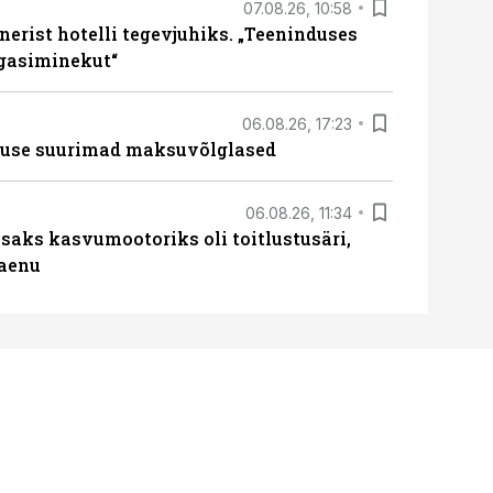
07.08.26, 10:58
erist hotelli tegevjuhiks. „Teeninduses
agasiminekut“
06.08.26, 17:23
nduse suurimad maksuvõlglased
06.08.26, 11:34
aks kasvumootoriks oli toitlustusäri,
laenu