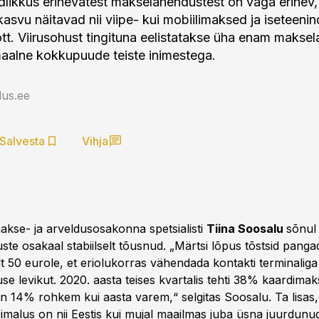
adlikkus erinevatest makselahendustest on väga erinev,
 kasvu näitavad nii viipe- kui mobiilimaksed ja iseteen
tt. Viirusohust tingituna eelistatakse üha enam maksel
aalne kokkupuude teiste inimestega.
us.ee
Salvesta
Vihja
akse- ja arveldusosakonna spetsialisti
Tiina Soosalu
sõnul
te osakaal stabiilselt tõusnud. „Märtsi lõpus tõstsid pang
olt 50 eurole, et eriolukorras vähendada kontakti terminaliga 
use levikut. 2020. aasta teises kvartalis tehti 38% kaardimak
on 14% rohkem kui aasta varem,“ selgitas Soosalu. Ta lisas, 
imalus on nii Eestis kui mujal maailmas juba üsna juurdunud