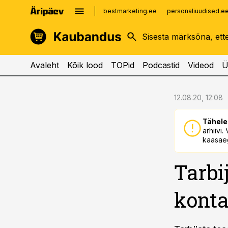
bestmarketing.ee
personaliuudised.e
kinnisvarauudised.ee
imelineajalugu.ee
logistikauudised.ee
imelineteadus.ee
Avaleht
Kõik lood
TOPid
Podcastid
Videod
Ü
cebook
12.08.20, 12:08
Twitter)
Tähele
kedIn
arhiivi
kaasaeg
ail
Tarbi
k
kont