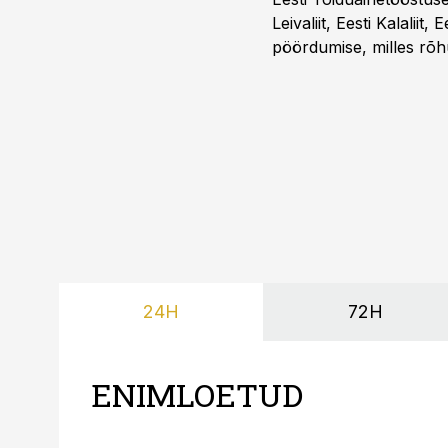
Leivaliit, Eesti Kalaliit,
pöördumise, milles rõh
süsteemi kuni Euroopa 
lahenduses. Pakendi esi
24H
72H
ENIMLOETUD