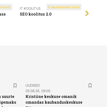
t tundi
6 akadeemilist tundi
Müügijuh
IT KOOLITUS
ass
SEO koolitus 2.0
UUDISED
05.08.26, 09:05
 suurte
Kristiine keskuse omanik
Selgemaks
omandas kaubanduskeskuse