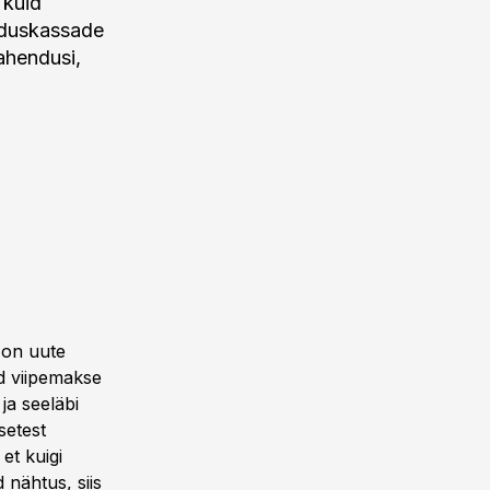
 kuid
induskassade
ahendusi,
 on uute
ad viipemakse
ja seeläbi
setest
et kuigi
 nähtus, siis