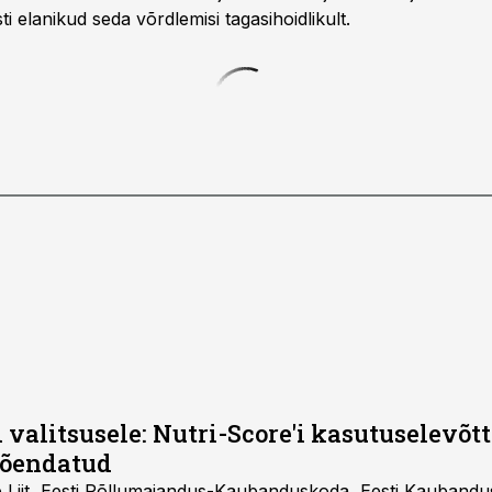
i elanikud seda võrdlemisi tagasihoidlikult.
 valitsusele: Nutri-Score'i kasutuselevõtt 
tõendatud
e Liit, Eesti Põllumajandus-Kaubanduskoda, Eesti Kaubandu