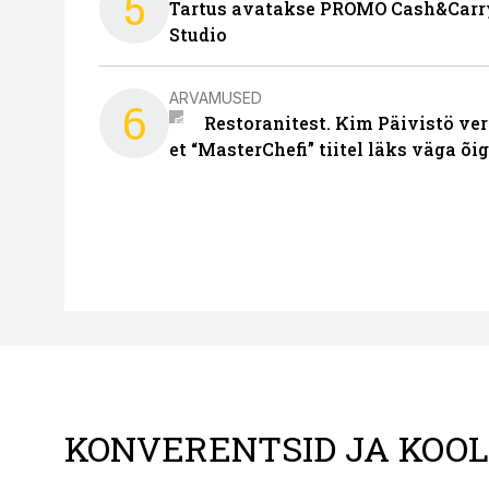
5
Tartus avatakse PROMO Cash&Carry
Studio
ARVAMUSED
6
Restoranitest. Kim Päivistö ver
et “MasterChefi” tiitel läks väga õi
KONVERENTSID JA KOO