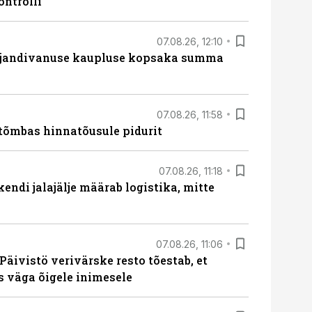
ontrolli
07.08.26, 12:10
ajandivanuse kaupluse kopsaka summa
07.08.26, 11:58
tõmbas hinnatõusule pidurit
07.08.26, 11:18
endi jalajälje määrab logistika, mitte
07.08.26, 11:06
Päivistö verivärske resto tõestab, et
ks väga õigele inimesele