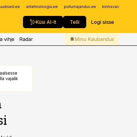
Iseteenindus
uudised.ee
aritehnoloogia.ee
pollumajandus.ee
kinnisvarauudised.
Telli Kaubandus
Küsi AI-lt
Telli
Logi sisse
a vihje
Radar
Minu Kaubandus
taalsesse
la vajalik
m
si