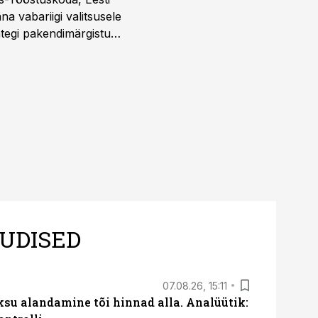
täna vabariigi valitsusele
htegi pakendimärgistuse
ltuure arvestavas
ine, mitte eksitamine.
UDISED
07.08.26, 15:11
ksu alandamine tõi hinnad alla. Analüütik: