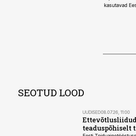
kasutavad Eest
SEOTUD LOOD
UUDISED
08.07.26, 11:00
Ettevõtlusliidud
teaduspõhiselt 
Eesti Toiduainetööstus