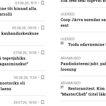
riik teeb seal tugevat k
07.08.26, 15:11
ne tõi hinnad alla.
ntrolli
UUDISED
Coop Järva uuendas s
eest
05.08.26, 09:05
s kaubanduskeskuse
UUDISED
Toidu odavnemine 
07.08.26, 10:58
i tegevjuhiks.
ARVAMUSED
Pandisüsteemi juht: pak
tagasiminekut“
loosung
06.08.26, 11:34
ootoriks oli
ARVAMUSED
Restoranitest. Kim 
 laenu
“MasterChefi” tiitel lä
29.07.26, 14:56