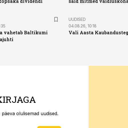
opsaka dividendi
said mitmed vaidluskoh
UUDISED
:35
04.08.26, 10:18
a vahetab Baltikumi
Vali Aasta Kaubandusteg
ajuhti
KIRJAGA
ti päeva olulisemad uudised.