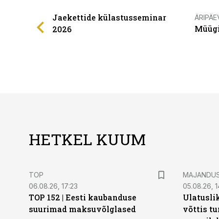
Jaekettide külastusseminar
ÄRIPÄE
Müügi
2026
HETKEL KUUM
TOP
MAJANDU
06.08.26, 17:23
05.08.26, 1
TOP 152 | Eesti kaubanduse
Ulatusli
suurimad maksuvõlglased
võttis t