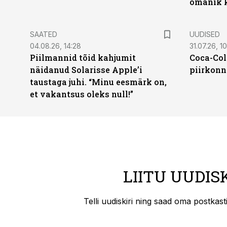
omanik k
SAATED
UUDISED
04.08.26, 14:28
31.07.26, 10
Piilmannid tõid kahjumit
Coca-Col
näidanud Solarisse Apple’i
piirkonn
taustaga juhi. “Minu eesmärk on,
et vakantsus oleks null!”
LIITU UUDIS
Telli uudiskiri ning saad oma postkas