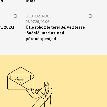
ad
Riias
ST
SISUTURUNDUS
08.07.26, 10:06
u 2026!
Ütle robotile tere! Selveritesse
jõudsid uued usinad
põrandapesijad