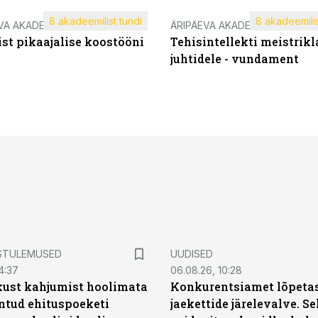
8 akadeemilist tundi
8 akadeemilis
VA AKADEEMIA
ÄRIPÄEVA AKADEEMIA
st pikaajalise koostööni
Tehisintellekti meistrikl
juhtidele - vundament
STULEMUSED
UUDISED
4:37
06.08.26, 10:28
kust kahjumist hoolimata
Konkurentsiamet lõpetas
untud ehituspoeketi
jaekettide järelevalve. 