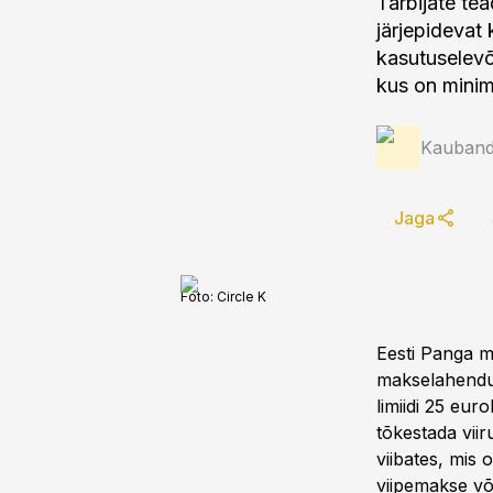
Tarbijate te
järjepidevat
kasutuselevõ
kus on minim
Kauband
Jaga
Foto:
Circle K
Eesti Panga m
makselahendus
limiidi 25 eur
tõkestada viir
viibates, mis 
viipemakse võ