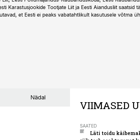
 Eesti Karastusjookide Tootjate Liit ja Eesti Aiandusliit saatsid 
utavad, et Eesti ei peaks vabatahtlikult kasutusele võtma ü
Liidus pole kokku lepitud ühtses, teaduspõhises ja toiduku
külje märgistuse eesmärk peaks olema tarbijainfo lihtsustam
Nädal
VIIMASED U
SAATED
Läti toidu käibema