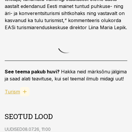
aastalt edendanud Eesti mainet tuntud puhkuse- ning
äri- ja konverentsiturismi sihtkohaks ning vastavalt on
kasvanud ka tulu turismist,“ kommenteeris olukorda
EASi turismiarenduskeskuse direktor Liina Maria Lepik.
See teema pakub huvi?
Hakka neid märksõnu jälgima
ja saad alati teavituse, kui sel teemal ilmub midagi uut!
Turism
SEOTUD LOOD
UUDISED
08.07.26, 11:00