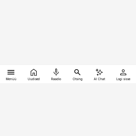
Menüü
Uudised
Raadio
Otsing
AI Chat
Logi sisse
Vana-Lõuna 39/1, 19094 Tallinn
(+372) 667 0111
kaubandus@kaubandus.ee