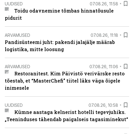
UUDISED
07.08.26, 11:58
Toidu odavnemine tõmbas hinnatõusule
pidurit
ARVAMUSED
07.08.26, 11:18
Pandisüsteemi juht: pakendi jalajälje määrab
logistika, mitte loosung
ARVAMUSED
07.08.26, 11:06
Restoranitest. Kim Päivistö verivärske resto
tõestab, et “MasterChefi” tiitel läks väga õigele
inimesele
UUDISED
07.08.26, 10:58
Kümne aastaga kelnerist hotelli tegevjuhiks.
„Teeninduses tähendab paigalseis tagasiminekut“