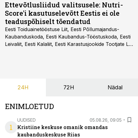
Ettevõtlusliidud valitsusele: Nutri-
Score'i kasutuselevõtt Eestis ei ole
teaduspõhiselt tõendatud
Eesti Toiduainetööstuse Liit, Eesti Põllumajandus-
Kaubanduskoda, Eesti Kaubandus-Tööstuskoda, Eesti
Leivaliit, Eesti Kalaliit, Eesti Karastusjookide Tootjate Liit
ja Eesti Aiandusliit saatsid täna vabariigi valitsusele
pöördumise, milles rõhutavad, et Eesti ei peaks
vabatahtlikult kasutusele võtma ühtegi
pakendimärgistuse süsteemi kuni Euroopa Liidus pole
kokku lepitud ühtses, teaduspõhises ja toidukultuure
24H
72H
Nädal
arvestavas lahenduses. Pakendi esikülje märgistuse
eesmärk peaks olema tarbijainfo lihtsustamine, mitte
eksitamine.
ENIMLOETUD
UUDISED
05.08.26, 09:05
1
Kristiine keskuse omanik omandas
kaubanduskeskuse Riias