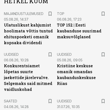
HETKEL KUUM
MAJANDUSTULEMUSED
TOP
05.08.26, 14:37
06.08.26, 17:23
Ulatuslikust kahjumist
TOP 152 | Eesti
hoolimata võttis tuntud
kaubanduse suurimad
ehituspoeketi omanik
maksuvõlglased
kopsaka dividendi
UUDISED
UUDISED
06.08.26, 10:28
05.08.26, 09:05
Konkurentsiamet
Kristiine keskuse
lõpetas suurte
omanik omandas
jaekettide järelevalve.
kaubanduskeskuse
Selgemaks said mitmed
Riias
vaidluskohad
SAATED
UUDISED
04.08.26, 14:28
31.07.26, 10:35