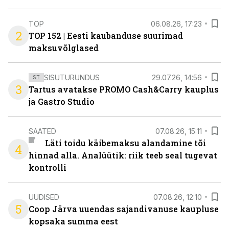
TOP
06.08.26, 17:23
2
TOP 152 | Eesti kaubanduse suurimad
maksuvõlglased
SISUTURUNDUS
29.07.26, 14:56
ST
3
Tartus avatakse PROMO Cash&Carry kauplus
ja Gastro Studio
SAATED
07.08.26, 15:11
Läti toidu käibemaksu alandamine tõi
4
hinnad alla. Analüütik: riik teeb seal tugevat
kontrolli
UUDISED
07.08.26, 12:10
5
Coop Järva uuendas sajandivanuse kaupluse
kopsaka summa eest