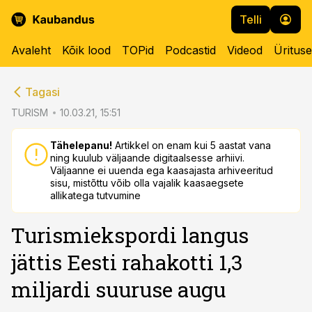
Telli
Avaleht
Kõik lood
TOPid
Podcastid
Videod
Üritus
cebook
Tagasi
Twitter)
TURISM
10.03.21, 15:51
kedIn
Tähelepanu!
Artikkel on enam kui 5 aastat vana
ning kuulub väljaande digitaalsesse arhiivi.
ail
Väljaanne ei uuenda ega kaasajasta arhiveeritud
sisu, mistõttu võib olla vajalik kaasaegsete
k
allikatega tutvumine
Turismiekspordi langus
jättis Eesti rahakotti 1,3
miljardi suuruse augu