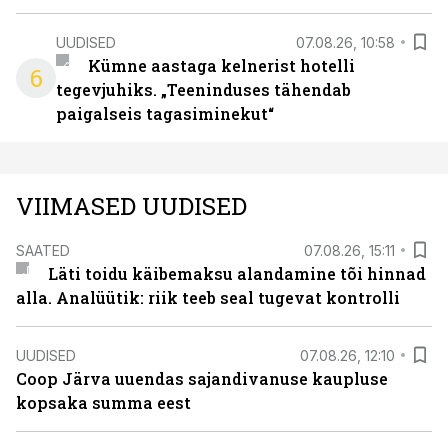
UUDISED
07.08.26, 10:58
Kümne aastaga kelnerist hotelli
6
tegevjuhiks. „Teeninduses tähendab
paigalseis tagasiminekut“
VIIMASED UUDISED
SAATED
07.08.26, 15:11
Läti toidu käibemaksu alandamine tõi hinnad
alla. Analüütik: riik teeb seal tugevat kontrolli
UUDISED
07.08.26, 12:10
Coop Järva uuendas sajandivanuse kaupluse
kopsaka summa eest