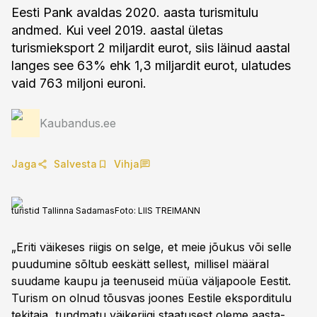
Eesti Pank avaldas 2020. aasta turismitulu
andmed. Kui veel 2019. aastal ületas
turismieksport 2 miljardit eurot, siis läinud aastal
langes see 63% ehk 1,3 miljardit eurot, ulatudes
vaid 763 miljoni euroni.
Kaubandus.ee
Jaga
Salvesta
Vihja
turistid Tallinna Sadamas
Foto:
LIIS TREIMANN
„Eriti väikeses riigis on selge, et meie jõukus või selle
puudumine sõltub eeskätt sellest, millisel määral
suudame kaupu ja teenuseid müüa väljapoole Eestit.
Turism on olnud tõusvas joones Eestile eksporditulu
tekitaja, tundmatu väikeriigi staatusest oleme aasta-