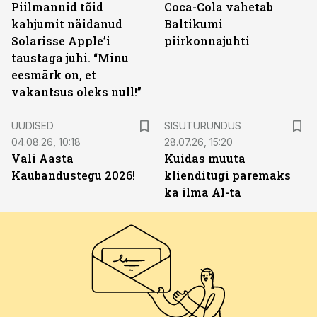
Piilmannid tõid
Coca-Cola vahetab
kahjumit näidanud
Baltikumi
Solarisse Apple’i
piirkonnajuhti
taustaga juhi. “Minu
eesmärk on, et
vakantsus oleks null!”
ST
UUDISED
SISUTURUNDUS
04.08.26, 10:18
28.07.26, 15:20
Vali Aasta
Kuidas muuta
Kaubandustegu 2026!
klienditugi paremaks
ka ilma AI-ta