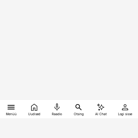
Menüü
Uudised
Raadio
Otsing
AI Chat
Logi sisse