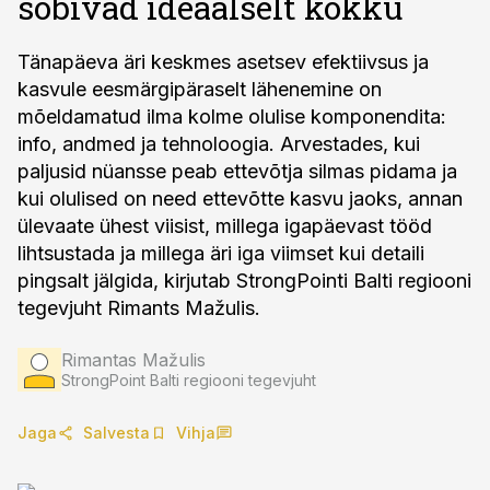
sobivad ideaalselt kokku
Tänapäeva äri keskmes asetsev efektiivsus ja
kasvule eesmärgipäraselt lähenemine on
mõeldamatud ilma kolme olulise komponendita:
info, andmed ja tehnoloogia. Arvestades, kui
paljusid nüansse peab ettevõtja silmas pidama ja
kui olulised on need ettevõtte kasvu jaoks, annan
ülevaate ühest viisist, millega igapäevast tööd
lihtsustada ja millega äri iga viimset kui detaili
pingsalt jälgida, kirjutab StrongPointi Balti regiooni
tegevjuht Rimants Mažulis.
Rimantas Mažulis
StrongPoint Balti regiooni tegevjuht
Jaga
Salvesta
Vihja