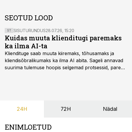
SEOTUD LOOD
SISUTURUNDUS
28.07.26, 15:20
ST
Kuidas muuta klienditugi paremaks
ka ilma AI-ta
Kliendituge saab muuta kiiremaks, tõhusamaks ja
kliendisõbralikumaks ka ilma AI abita. Sageli annavad
suurima tulemuse hoopis selgemad protsessid, parem
iseteenindus, nutikad automatiseerimised ja õigel ajal
jagatud info.
24H
72H
Nädal
ENIMLOETUD