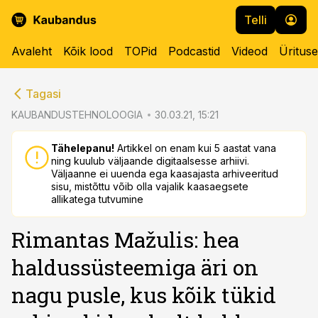
Telli
Avaleht
Kõik lood
TOPid
Podcastid
Videod
Üritus
cebook
Tagasi
Twitter)
KAUBANDUSTEHNOLOOGIA
30.03.21, 15:21
kedIn
Tähelepanu!
Artikkel on enam kui 5 aastat vana
ning kuulub väljaande digitaalsesse arhiivi.
ail
Väljaanne ei uuenda ega kaasajasta arhiveeritud
sisu, mistõttu võib olla vajalik kaasaegsete
k
allikatega tutvumine
Rimantas Mažulis: hea
haldussüsteemiga äri on
nagu pusle, kus kõik tükid