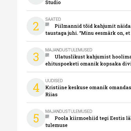
Studio
SAATED
2
Piilmannid tõid kahjumit näida
taustaga juhi. “Minu eesmärk on, et
MAJANDUSTULEMUSED
3
Ulatuslikust kahjumist hoolima
ehituspoeketi omanik kopsaka div
UUDISED
4
Kristiine keskuse omanik omanda
Riias
MAJANDUSTULEMUSED
5
Poola kiirmoehiid tegi Eestis l
tulemuse