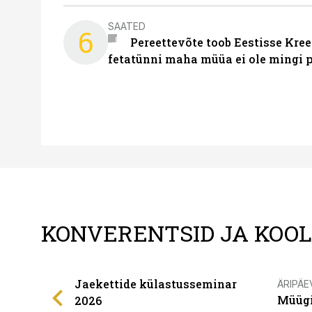
SAATED
6
Pereettevõte toob Eestisse Kree
fetatünni maha müüa ei ole mingi 
KONVERENTSID JA KOO
Jaekettide külastusseminar
ÄRIPÄE
Müügi
2026