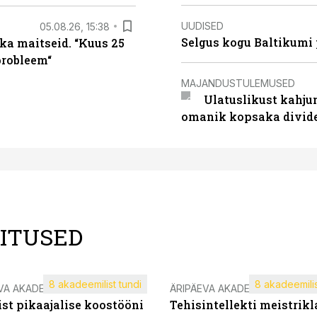
UUDISED
05.08.26, 15:38
Selgus kogu Baltikumi
ka maitseid. “Kuus 25
probleem“
MAJANDUSTULEMUSED
Ulatuslikust kahju
omanik kopsaka divid
LITUSED
8 akadeemilist tundi
8 akadeemilis
VA AKADEEMIA
ÄRIPÄEVA AKADEEMIA
st pikaajalise koostööni
Tehisintellekti meistrikl