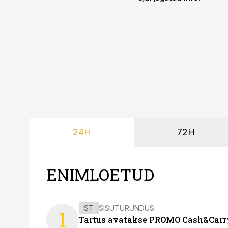
24H
72H
ENIMLOETUD
ST
SISUTURUNDUS
1
Tartus avatakse PROMO Cash&Carry