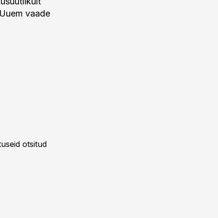
usuutlikult
a? Uuem vaade
useid otsitud