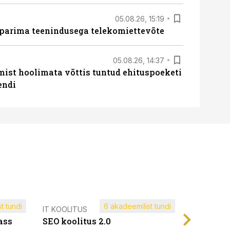
05.08.26, 15:19
 parima teenindusega telekomiettevõte
05.08.26, 14:37
mist hoolimata võttis tuntud ehituspoeketi
endi
t tundi
6 akadeemilist tundi
Müügijuh
IT KOOLITUS
ass
SEO koolitus 2.0