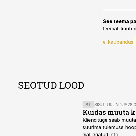
See teema pa
teemal ilmub m
e-kaubandus
SEOTUD LOOD
ST
SISUTURUNDUS
28.0
Kuidas muuta kl
Kliendituge saab muuta
suurima tulemuse hoopi
ajal jagatud info.