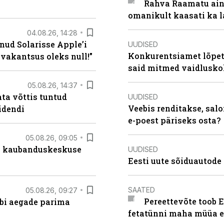
Rahva Raamatu ains
omanikult kaasati ka 
04.08.26, 14:28
nud Solarisse Apple’i
UUDISED
Konkurentsiamet lõpeta
 vakantsus oleks null!”
said mitmed vaidlusk
05.08.26, 14:37
ta võttis tuntud
UUDISED
Veebis renditakse, salo
idendi
e-poest päriseks osta?
05.08.26, 09:05
s kaubanduskeskuse
UUDISED
Eesti uute sõiduautode 
SAATED
05.08.26, 09:27
Pereettevõte toob E
äbi aegade parima
fetatünni maha müüa ei