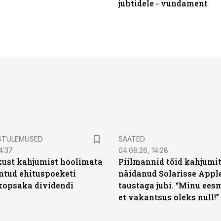
juhtidele - vundament
STULEMUSED
SAATED
4:37
04.08.26, 14:28
kust kahjumist hoolimata
Piilmannid tõid kahjumi
untud ehituspoeketi
näidanud Solarisse Apple
opsaka dividendi
taustaga juhi. “Minu ees
et vakantsus oleks null!”