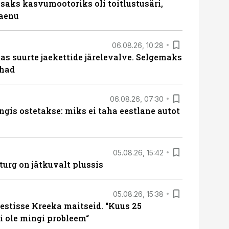
aks kasvumootoriks oli toitlustusäri,
laenu
06.08.26, 10:28
s suurte jaekettide järelevalve. Selgemaks
ohad
06.08.26, 07:30
ngis ostetakse: miks ei taha eestlane autot
05.08.26, 15:42
turg on jätkuvalt plussis
05.08.26, 15:38
estisse Kreeka maitseid. “Kuus 25
 ole mingi probleem“