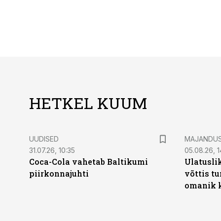
HETKEL KUUM
UUDISED
MAJANDU
31.07.26, 10:35
05.08.26, 1
Coca-Cola vahetab Baltikumi
Ulatusli
piirkonnajuhti
võttis t
omanik k