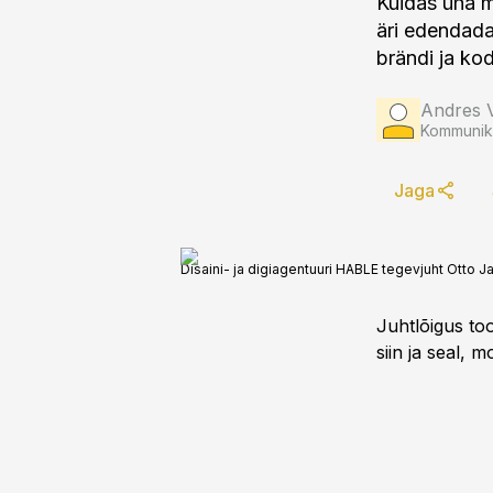
Kuidas üha m
äri edendada
brändi ja ko
Andres 
Kommunika
Jaga
Disaini- ja digiagentuuri HABLE tegevjuht Otto 
Juhtlõigus too
siin ja seal, m