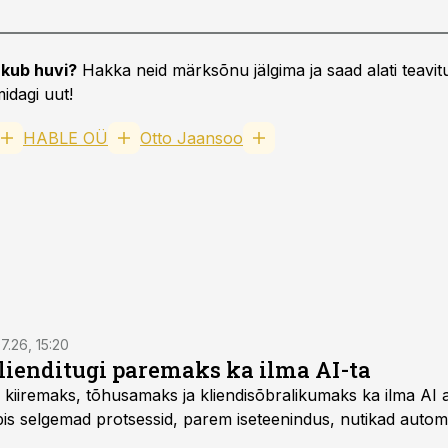
kub huvi?
Hakka neid märksõnu jälgima ja saad alati teavitu
idagi uut!
HABLE OÜ
Otto Jaansoo
7.26, 15:20
ienditugi paremaks ka ilma AI-ta
 kiiremaks, tõhusamaks ja kliendisõbralikumaks ka ilma AI a
s selgemad protsessid, parem iseteenindus, nutikad automat