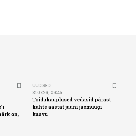
UUDISED
31.07.26, 09:45
t
Toidukauplused vedasid pärast
’i
kahte aastat juuni jaemüügi
märk on,
kasvu