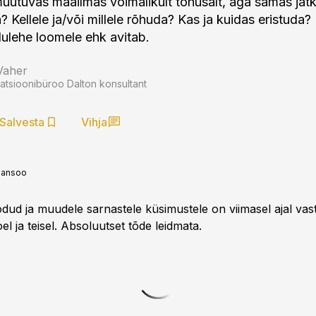
uutuvas maailmas võimalikult tõhusalt, aga samas jätk
? Kellele ja/või millele rõhuda? Kas ja kuidas eristud
dulehe loomele ehk avitab.
Vaher
tsioonibüroo Dalton konsultant
Salvesta
Vihja
Jaansoo
dud ja muudele sarnastele küsimustele on viimasel ajal vast
oel ja teisel. Absoluutset tõde leidmata.