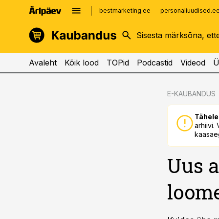
bestmarketing.ee
personaliuudised.e
kinnisvarauudised.ee
imelineajalugu.ee
logistikauudised.ee
imelineteadus.ee
Avaleht
Kõik lood
TOPid
Podcastid
Videod
Ü
cebook
E-KAUBANDUS
Twitter)
Tähele
kedIn
arhiivi
kaasaeg
ail
Uus a
k
loom