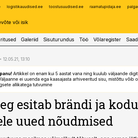
e
logistikauudised.ee
toostusuudised.ee
raamatupidaja.ee
palga
Infopank
Radar
ritused
Galeriid
Sisuturundus
Töö
Võlaregister
Saad
12.05.21, 13:10
panu!
Artikkel on enam kui 5 aastat vana ning kuulub väljaande digi
. Väljaanne ei uuenda ega kaasajasta arhiveeritud sisu, mistõttu võib ol
sete allikatega tutvumine
eg esitab brändi ja kod
ele uued nõudmised