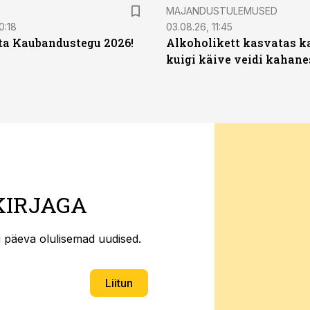
MAJANDUSTULEMUSED
0:18
03.08.26, 11:45
ta Kaubandustegu 2026!
Alkoholikett kasvatas k
kuigi käive veidi kahane
KIRJAGA
ti päeva olulisemad uudised.
Liitun