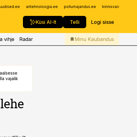
Iseteenindus
uudised.ee
aritehnoloogia.ee
pollumajandus.ee
kinnisvarauudised.
Telli Kaubandus
Küsi AI-lt
Telli
Logi sisse
a vihje
Radar
Minu Kaubandus
taalsesse
la vajalik
ulehe