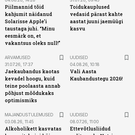
Piilmannid tõid
Toidukauplused
kahjumit näidanud
vedasid pärast kahte
Solarisse Apple’i
aastat juuni jaemüügi
taustaga juhi. “Minu
kasvu
eesmärk on, et
vakantsus oleks null!”
ARVAMUSED
UUDISED
31.07.26, 17:37
04.08.26, 10:18
Jaekaubandus kaotas
Vali Aasta
kevadel hoogu, kuid
Kaubandustegu 2026!
teine poolaasta annab
põhjust mõõdukaks
optimismiks
MAJANDUSTULEMUSED
UUDISED
03.08.26, 11:45
08.07.26, 11:00
Alkoholikett kasvatas
Ettevõtlusliidud