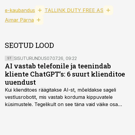
e-kaubandus
TALLINK DUTY FREE AS
Aimar Pärna
SEOTUD LOOD
SISUTURUNDUS
07.07.26, 09:22
ST
AI vastab telefonile ja teenindab
kliente ChatGPT’s: 6 suurt klienditoe
uuendust
Kui klienditoes räägitakse AI-st, mõeldakse sageli
vestlusrobotit, mis vastab korduma kippuvatele
küsimustele. Tegelikult on see täna vaid väike osa
sellest, mida AI suudab teha.