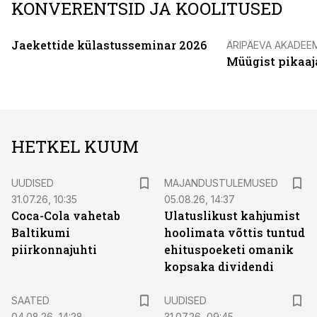
KONVERENTSID JA KOOLITUSED
Jaekettide külastusseminar 2026
ÄRIPÄEVA AKADEE
Müügist pikaaj
HETKEL KUUM
UUDISED
MAJANDUSTULEMUSED
31.07.26, 10:35
05.08.26, 14:37
Coca-Cola vahetab
Ulatuslikust kahjumist
Baltikumi
hoolimata võttis tuntud
piirkonnajuhti
ehituspoeketi omanik
kopsaka dividendi
SAATED
UUDISED
04.08.26, 14:28
31.07.26, 09:45