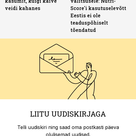
kasumit, kuigi käive
valitsusele: Nutri-
veidi kahanes
Score'i kasutuselevõtt
Eestis ei ole
teaduspõhiselt
tõendatud
LIITU UUDISKIRJAGA
Telli uudiskiri ning saad oma postkasti päeva
olulisemad uudised.