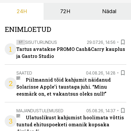
24H
72H
Nädal
ENIMLOETUD
SISUTURUNDUS
29.07.26, 14:56
ST
1
Tartus avatakse PROMO Cash&Carry kauplus
ja Gastro Studio
SAATED
04.08.26, 14:28
Piilmannid tõid kahjumit näidanud
2
Solarisse Apple’i taustaga juhi. “Minu
eesmärk on, et vakantsus oleks null!”
MAJANDUSTULEMUSED
05.08.26, 14:37
Ulatuslikust kahjumist hoolimata võttis
3
tuntud ehituspoeketi omanik kopsaka