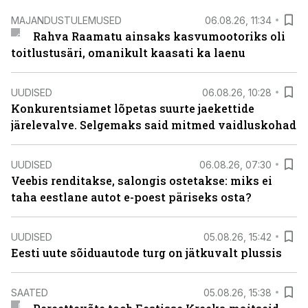
MAJANDUSTULEMUSED
06.08.26, 11:34
Rahva Raamatu ainsaks kasvumootoriks oli
toitlustusäri, omanikult kaasati ka laenu
UUDISED
06.08.26, 10:28
Konkurentsiamet lõpetas suurte jaekettide
järelevalve. Selgemaks said mitmed vaidluskohad
UUDISED
06.08.26, 07:30
Veebis renditakse, salongis ostetakse: miks ei
taha eestlane autot e-poest päriseks osta?
UUDISED
05.08.26, 15:42
Eesti uute sõiduautode turg on jätkuvalt plussis
SAATED
05.08.26, 15:38