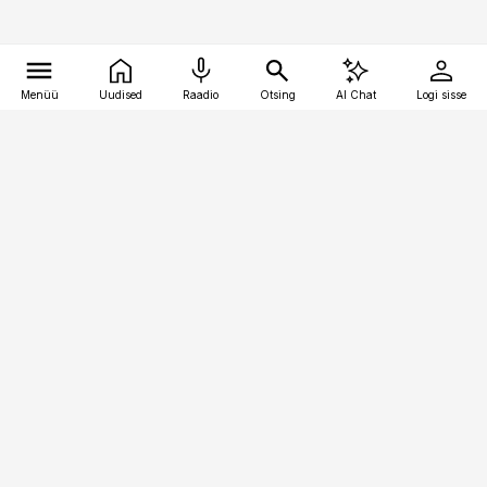
Menüü
Uudised
Raadio
Otsing
AI Chat
Logi sisse
Vana-Lõuna 39/1, 19094 Tallinn
(+372) 667 0111
kaubandus@kaubandus.ee
Telli
Reklaam
Firmast
Sisu kasutamisõigused
Ajakirjaniku
eetikakoodeks
Üldtingimused
Privaatsustingimused
Küpsiste poliitika
KKK