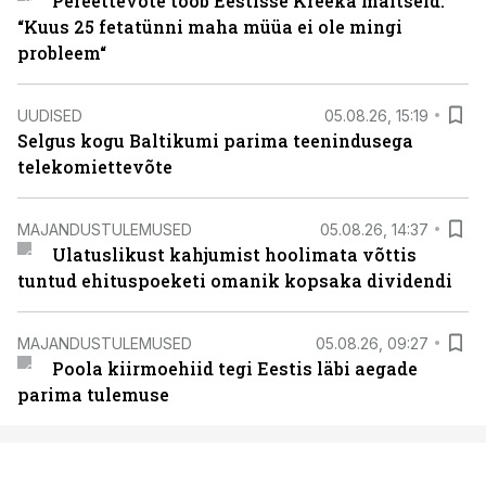
Pereettevõte toob Eestisse Kreeka maitseid.
“Kuus 25 fetatünni maha müüa ei ole mingi
probleem“
UUDISED
05.08.26, 15:19
Selgus kogu Baltikumi parima teenindusega
telekomiettevõte
MAJANDUSTULEMUSED
05.08.26, 14:37
Ulatuslikust kahjumist hoolimata võttis
tuntud ehituspoeketi omanik kopsaka dividendi
MAJANDUSTULEMUSED
05.08.26, 09:27
Poola kiirmoehiid tegi Eestis läbi aegade
parima tulemuse