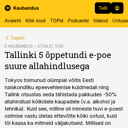
Telli
Avaleht
Kõik lood
TOPid
Podcastid
Videod
Üritus
cebook
Tagasi
Twitter)
E-KAUBANDUS
27.08.21, 11:39
Tallinki 5 õppetundi e-poe
kedIn
suure allahindlusega
ail
k
Tokyos toimunud olümpial võitis Eesti
naiskondliku epeevehlemise kuldmedali ning
Tallink otsustas seda tähistada pakkudes -50%
allahindlust kõikidele kaupadele (v.a. alkohol ja
tehnika). Kuid see, milline oli inimeste huvi e-poest
ostmise vastu ületas ettevõtte kõiki ootusi, kuid
tõi kaasa ka mitmeid väljakutseid. Millised on