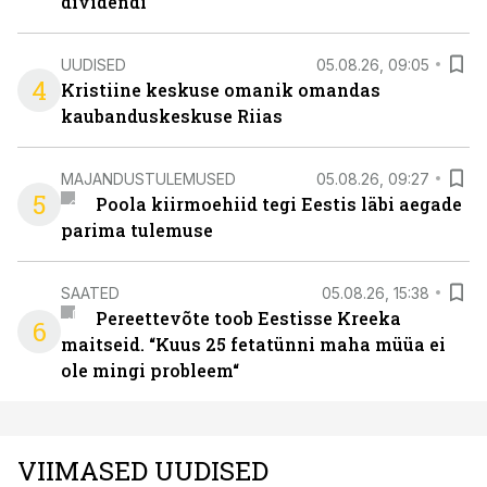
dividendi
UUDISED
05.08.26, 09:05
4
Kristiine keskuse omanik omandas
kaubanduskeskuse Riias
MAJANDUSTULEMUSED
05.08.26, 09:27
5
Poola kiirmoehiid tegi Eestis läbi aegade
parima tulemuse
SAATED
05.08.26, 15:38
Pereettevõte toob Eestisse Kreeka
6
maitseid. “Kuus 25 fetatünni maha müüa ei
ole mingi probleem“
VIIMASED UUDISED