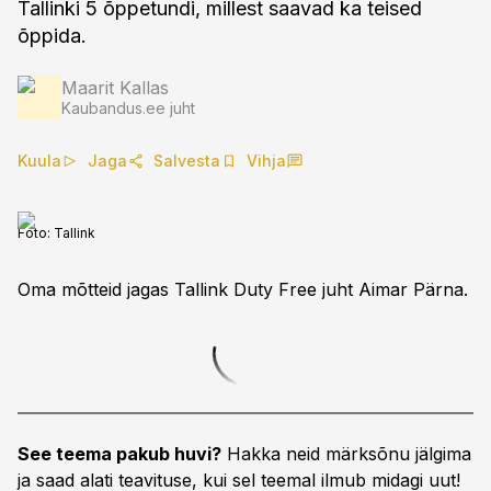
Tallinki 5 õppetundi, millest saavad ka teised
õppida.
Maarit Kallas
Kaubandus.ee juht
Kuula
Jaga
Salvesta
Vihja
Foto:
Tallink
Oma mõtteid jagas Tallink Duty Free juht Aimar Pärna.
See teema pakub huvi?
Hakka neid märksõnu jälgima
ja saad alati teavituse, kui sel teemal ilmub midagi uut!