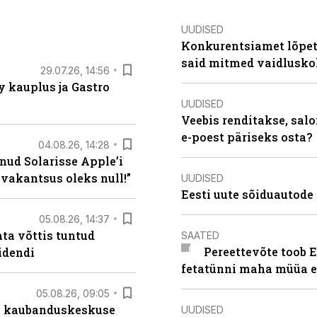
UUDISED
Konkurentsiamet lõpeta
said mitmed vaidlusk
29.07.26, 14:56
 kauplus ja Gastro
UUDISED
Veebis renditakse, salo
e-poest päriseks osta?
04.08.26, 14:28
nud Solarisse Apple’i
 vakantsus oleks null!”
UUDISED
Eesti uute sõiduautode 
05.08.26, 14:37
ta võttis tuntud
SAATED
Pereettevõte toob E
idendi
fetatünni maha müüa ei
05.08.26, 09:05
s kaubanduskeskuse
UUDISED