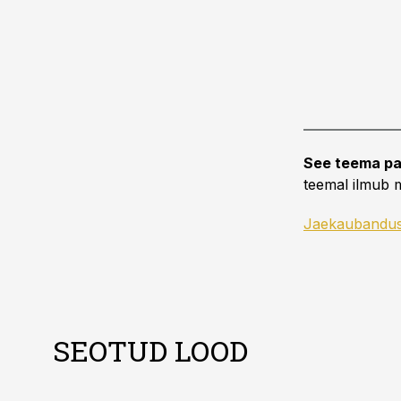
See teema pa
teemal ilmub m
Jaekaubandu
SEOTUD LOOD