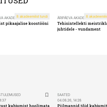
LITUSED
8 akadeemilist tundi
8 akadeemilis
VA AKADEEMIA
ÄRIPÄEVA AKADEEMIA
st pikaajalise koostööni
Tehisintellekti meistrikl
juhtidele - vundament
STULEMUSED
SAATED
4:37
04.08.26, 14:28
kust kahjumist hoolimata
Piilmannid tõid kahjumi