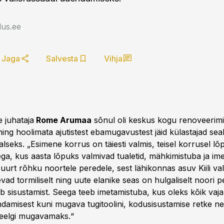
us.ee
Jaga
Salvesta
Vihja
 juhataja
Rome Arumaa
sõnul oli keskus kogu renoveerimi
ning hoolimata ajutistest ebamugavustest jäid külastajad sea
alseks. „Esimene korrus on täiesti valmis, teisel korrusel l
ega, kus aasta lõpuks valmivad tualetid, mähkimistuba ja im
uurt rõhku noortele peredele, sest lähikonnas asuv Kiili vald
d tormiliselt ning uute elanike seas on hulgaliselt noori pe
 sisustamist. Seega teeb imetamistuba, kus oleks kõik vajal
ndamisest kuni mugava tugitoolini, kodusisustamise retke ne
veelgi mugavamaks.“