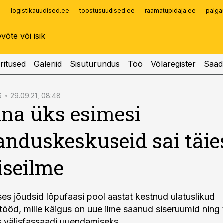
e
logistikauudised.ee
toostusuudised.ee
raamatupidaja.ee
palga
Infopank
Radar
ritused
Galeriid
Sisuturundus
Töö
Võlaregister
Saad
S
29.09.21, 08:48
nna üks esimesi
nduskeskuseid sai täie
iseilme
es jõudsid lõpufaasi pool aastat kestnud ulatuslikud
tööd, mille käigus on uue ilme saanud siseruumid ning
s välisfassaadi uuendamiseks.