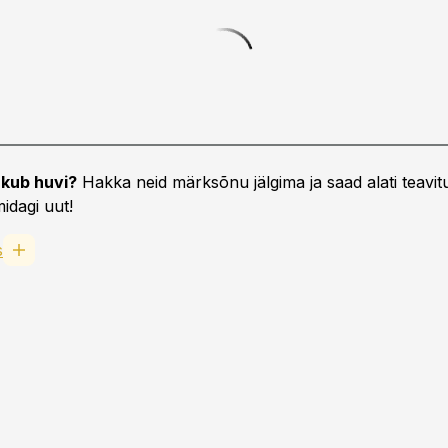
kub huvi?
Hakka neid märksõnu jälgima ja saad alati teavitu
idagi uut!
s