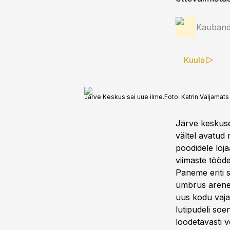
Kauband
Kuula
Järve Keskus sai uue ilme.
Foto:
Katrin Väljamats
Järve keskuse
vältel avatud 
poodidele loja
viimaste tööd
Paneme eriti s
ümbrus areneva
uus kodu vajab
lutipudeli soe
loodetavasti 