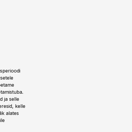
sperioodi
lsetele
õpetame
etamistuba.
 ja selle
resid, kelle
ik alates
ile