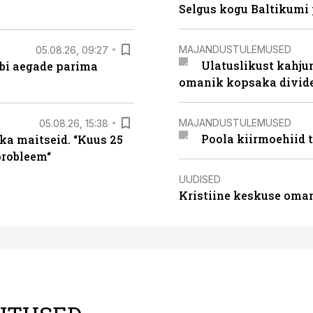
Selgus kogu Baltikumi
MAJANDUSTULEMUSED
05.08.26, 09:27
Ulatuslikust kahju
äbi aegade parima
omanik kopsaka divid
MAJANDUSTULEMUSED
05.08.26, 15:38
Poola kiirmoehiid 
ka maitseid. “Kuus 25
probleem“
UUDISED
Kristiine keskuse oma