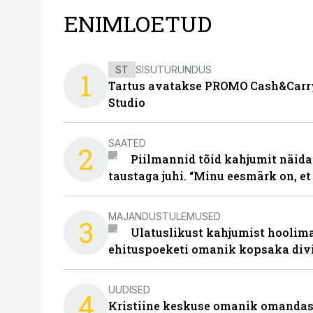
ENIMLOETUD
ST
SISUTURUNDUS
1
Tartus avatakse PROMO Cash&Carry
Studio
SAATED
2
Piilmannid tõid kahjumit näida
taustaga juhi. “Minu eesmärk on, et
MAJANDUSTULEMUSED
3
Ulatuslikust kahjumist hoolima
ehituspoeketi omanik kopsaka div
UUDISED
4
Kristiine keskuse omanik omanda