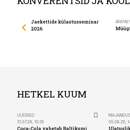
KONVERENTSID JA KOO
Jaekettide külastusseminar
ÄRIPÄE
Müügi
2026
HETKEL KUUM
UUDISED
MAJANDU
31.07.26, 10:35
05.08.26, 1
Coca-Cola vahetab Baltikumi
Ulatusli