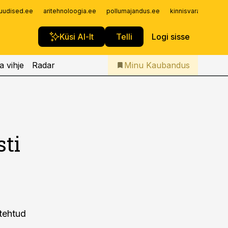
Iseteenindus
uudised.ee
aritehnoloogia.ee
pollumajandus.ee
kinnisvarauudised.
Telli Kaubandus
Küsi AI-lt
Telli
Logi sisse
a vihje
Radar
Minu Kaubandus
sti
 tehtud