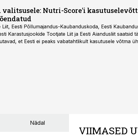
 valitsusele: Nutri-Score'i kasutuselevõtt 
tõendatud
e Liit, Eesti Põllumajandus-Kaubanduskoda, Eesti Kaubandu
 Eesti Karastusjookide Tootjate Liit ja Eesti Aiandusliit saatsid 
utavad, et Eesti ei peaks vabatahtlikult kasutusele võtma ü
Liidus pole kokku lepitud ühtses, teaduspõhises ja toiduku
külje märgistuse eesmärk peaks olema tarbijainfo lihtsustam
Nädal
VIIMASED U