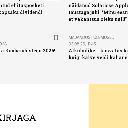
untud ehituspoeketi
näidanud Solarisse Apple
opsaka dividendi
taustaga juhi. “Minu ees
et vakantsus oleks null!”
MAJANDUSTULEMUSED
0:18
03.08.26, 11:45
ta Kaubandustegu 2026!
Alkoholikett kasvatas k
kuigi käive veidi kahane
KIRJAGA