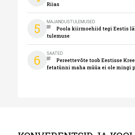
Riias
MAJANDUSTULEMUSED
5
Poola kiirmoehiid tegi Eestis l
tulemuse
SAATED
6
Pereettevõte toob Eestisse Kree
fetatünni maha müüa ei ole mingi 