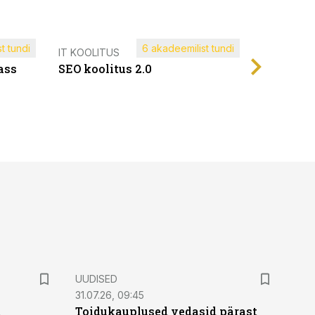
t tundi
6 akadeemilist tundi
Müügijuh
IT KOOLITUS
ass
SEO koolitus 2.0
UUDISED
31.07.26, 09:45
t
Toidukauplused vedasid pärast