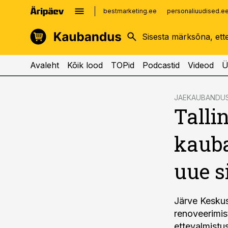
bestmarketing.ee
personaliuudised.e
kinnisvarauudised.ee
imelineajalugu.ee
logistikauudised.ee
imelineteadus.ee
Avaleht
Kõik lood
TOPid
Podcastid
Videod
Ü
cebook
JAEKAUBANDU
Talli
Twitter)
kedIn
kauba
ail
uue s
k
Järve Keskus
renoveerimis
ettevalmistu