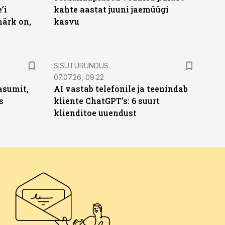
’i
kahte aastat juuni jaemüügi
märk on,
kasvu
ST
SISUTURUNDUS
07.07.26, 09:22
asumit,
AI vastab telefonile ja teenindab
s
kliente ChatGPT’s: 6 suurt
klienditoe uuendust