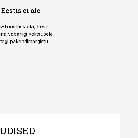
Eestis ei ole
s-Tööstuskoda, Eesti
täna vabariigi valitsusele
htegi pakendimärgistuse
ltuure arvestavas
ine, mitte eksitamine.
UDISED