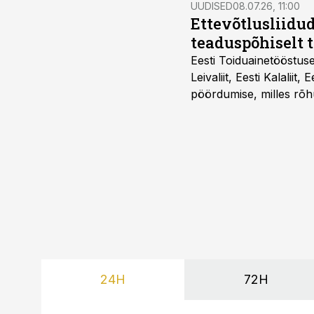
UUDISED
08.07.26, 11:00
Ettevõtlusliidud
teaduspõhiselt 
Eesti Toiduainetööstus
Leivaliit, Eesti Kalaliit,
pöördumise, milles rõh
süsteemi kuni Euroopa 
lahenduses. Pakendi esi
24H
72H