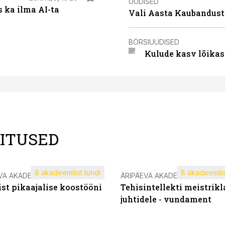
UUDISED
 ka ilma AI-ta
Vali Aasta Kaubandust
BÖRSIUUDISED
Kulude kasv lõikas
LITUSED
8 akadeemilist tundi
8 akadeemilis
VA AKADEEMIA
ÄRIPÄEVA AKADEEMIA
st pikaajalise koostööni
Tehisintellekti meistrikl
juhtidele - vundament