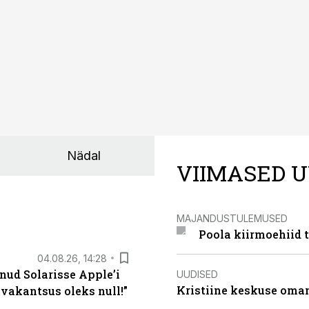
külje märgistuse eesmärk peaks olema tarbijainfo lihtsustam
Nädal
VIIMASED U
MAJANDUSTULEMUSED
Poola kiirmoehiid 
04.08.26, 14:28
nud Solarisse Apple’i
UUDISED
Kristiine keskuse oma
 vakantsus oleks null!”