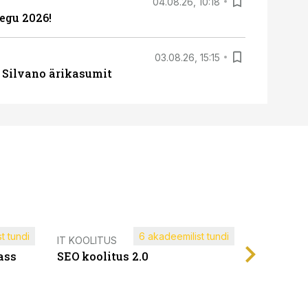
04.08.26, 10:18
egu 2026!
03.08.26, 15:15
 Silvano ärikasumit
t tundi
6 akadeemilist tundi
Müügijuh
IT KOOLITUS
ass
SEO koolitus 2.0