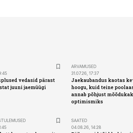
ARVAMUSED
9:45
31.07.26, 17:37
plused vedasid pärast
Jaekaubandus kaotas ke
stat juuni jaemüügi
hoogu, kuid teine poolaa
annab põhjust mõõduka
optimismiks
STULEMUSED
SAATED
1:45
04.08.26, 14:28