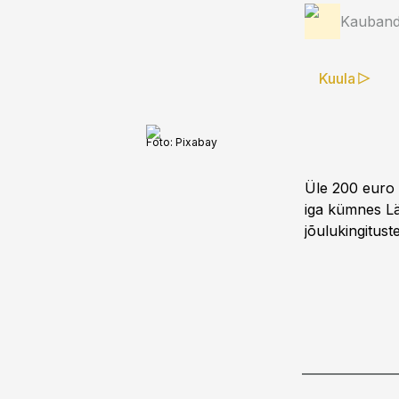
Kauband
Kuula
Foto:
Pixabay
Üle 200 euro k
iga kümnes Lä
jõulukingitust