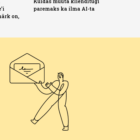
t
Kuidas muuta klienditugi
’i
paremaks ka ilma AI-ta
märk on,