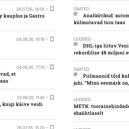
SAATED
29.07.26, 14:56
Analüütikud: auto
 kauplus ja Gastro
külmutavad turu taas
UUDISED
04.08.26, 10:18
DHL-iga liituv Ven
rekordilise 48 miljoni 
04.08.26, 17:01
SAATED
vad, et
Piilmannid tõid ka
taas
juhi. “Minu eesmärk on,
03.08.26, 11:45
UUDISED
 kuigi käive veidi
METK: toorainehindade
ebaühtlaselt
28.07.26, 15:20