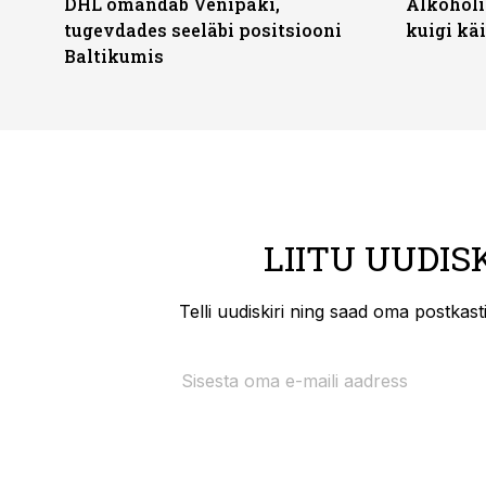
DHL omandab Venipaki,
Alkoholi
tugevdades seeläbi positsiooni
kuigi kä
Baltikumis
LIITU UUDIS
Telli uudiskiri ning saad oma postkas