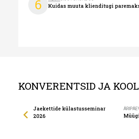
6
Kuidas muuta klienditugi paremaks
KONVERENTSID JA KOO
Jaekettide külastusseminar
ÄRIPÄE
Müügi
2026