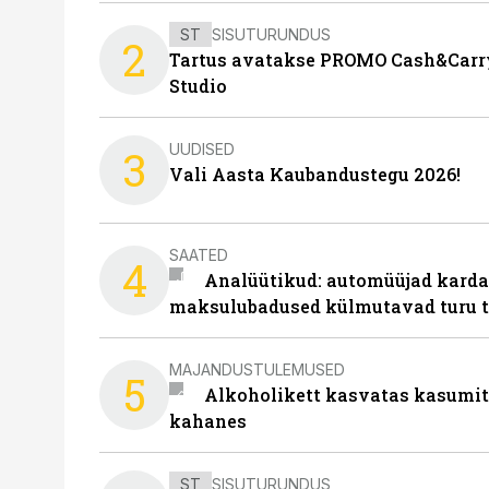
ST
SISUTURUNDUS
2
Tartus avatakse PROMO Cash&Carry
Studio
UUDISED
3
Vali Aasta Kaubandustegu 2026!
SAATED
4
Analüütikud: automüüjad karda
maksulubadused külmutavad turu 
MAJANDUSTULEMUSED
5
Alkoholikett kasvatas kasumit,
kahanes
ST
SISUTURUNDUS