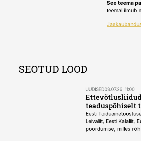
See teema pa
teemal ilmub m
Jaekaubandu
SEOTUD LOOD
UUDISED
08.07.26, 11:00
Ettevõtlusliidud
teaduspõhiselt 
Eesti Toiduainetööstus
Leivaliit, Eesti Kalaliit,
pöördumise, milles rõh
süsteemi kuni Euroopa 