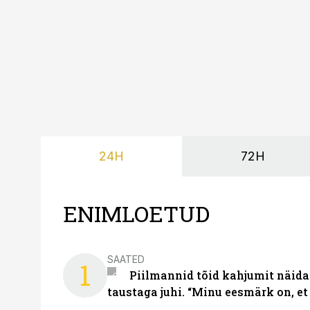
lahenduses. Pakendi esi
24H
72H
ENIMLOETUD
SAATED
1
Piilmannid tõid kahjumit näida
taustaga juhi. “Minu eesmärk on, et