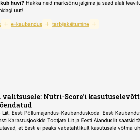
kub huvi?
Hakka neid märksõnu jälgima ja saad alati teavitu
idagi uut!
s
e-kaubandus
tarbijakäitumine
 valitsusele: Nutri-Score'i kasutuselevõtt 
tõendatud
e Liit, Eesti Põllumajandus-Kaubanduskoda, Eesti Kaubandu
 Eesti Karastusjookide Tootjate Liit ja Eesti Aiandusliit saatsid 
utavad, et Eesti ei peaks vabatahtlikult kasutusele võtma ü
Liidus pole kokku lepitud ühtses, teaduspõhises ja toiduku