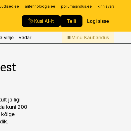
Iseteenindus
uudised.ee
aritehnoloogia.ee
pollumajandus.ee
kinnisvarauudised.
Telli Kaubandus
Küsi AI-lt
Telli
Logi sisse
a vihje
Radar
Minu Kaubandus
est
t ja ligi
da kuni 200
 kõige
dik.