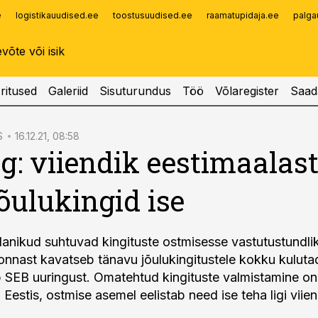
e
logistikauudised.ee
toostusuudised.ee
raamatupidaja.ee
palga
Infopank
Radar
ritused
Galeriid
Sisuturundus
Töö
Võlaregister
Saad
S
16.12.21, 08:58
g: viiendik eestimaalast
jõulukingid ise
 elanikud suhtuvad kingituste ostmisesse vastutustundlikul
nnast kavatseb tänavu jõulukingitustele kokku kuluta
b SEB uuringust. Omatehtud kingituste valmistamine on
estis, ostmise asemel eelistab need ise teha ligi viien