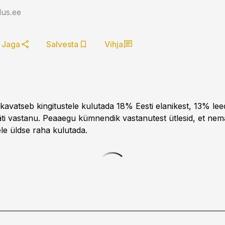
us.ee
Jaga
Salvesta
Vihja
avatseb kingitustele kulutada 18% Eesti elanikest, 13% leed
ti vastanu. Peaaegu kümnendik vastanutest ütlesid, et nema
ele üldse raha kulutada.