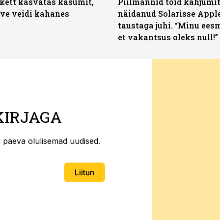
kett kasvatas kasumit,
Piilmannid tõid kahjumi
ive veidi kahanes
näidanud Solarisse Apple
taustaga juhi. “Minu ees
et vakantsus oleks null!”
KIRJAGA
ti päeva olulisemad uudised.
Liitun