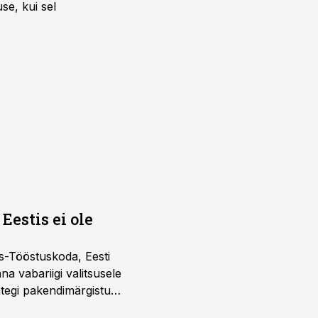
se, kui sel
Eestis ei ole
s-Tööstuskoda, Eesti
täna vabariigi valitsusele
htegi pakendimärgistuse
ltuure arvestavas