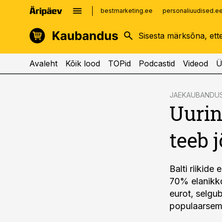
bestmarketing.ee
personaliuudised.e
kinnisvarauudised.ee
imelineajalugu.ee
logistikauudised.ee
imelineteadus.ee
Avaleht
Kõik lood
TOPid
Podcastid
Videod
Ü
cebook
JAEKAUBANDU
Uurin
Twitter)
kedIn
teeb 
ail
k
Balti riikide
70% elanikko
eurot, selgu
populaarsem E