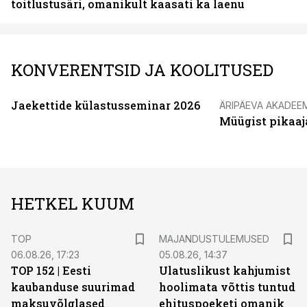
toitlustusäri, omanikult kaasati ka laenu
KONVERENTSID JA KOOLITUSED
Jaekettide külastusseminar 2026
ÄRIPÄEVA AKADEE
Müügist pikaaj
HETKEL KUUM
TOP
MAJANDUSTULEMUSED
06.08.26, 17:23
05.08.26, 14:37
TOP 152 | Eesti
Ulatuslikust kahjumist
kaubanduse suurimad
hoolimata võttis tuntud
maksuvõlglased
ehituspoeketi omanik