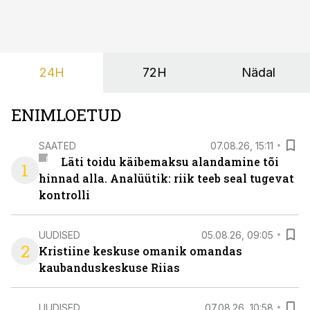
pöördumise, milles rõhutavad, et Eesti ei peaks
vabatahtlikult kasutusele võtma ühtegi
pakendimärgistuse süsteemi kuni Euroopa Liidus pole
kokku lepitud ühtses, teaduspõhises ja toidukultuure
24H
72H
Nädal
arvestavas lahenduses. Pakendi esikülje märgistuse
eesmärk peaks olema tarbijainfo lihtsustamine, mitte
eksitamine.
ENIMLOETUD
SAATED
07.08.26, 15:11
Läti toidu käibemaksu alandamine tõi
1
hinnad alla. Analüütik: riik teeb seal tugevat
kontrolli
UUDISED
05.08.26, 09:05
2
Kristiine keskuse omanik omandas
kaubanduskeskuse Riias
UUDISED
07.08.26, 10:58