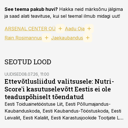
See teema pakub huvi?
Hakka neid märksõnu jälgima
ja saad alati teavituse, kui sel teemal ilmub midagi uut!
ARSENAL CENTER OÜ
Aadu Oja
Rain Rosimannus
Jaekaubandus
SEOTUD LOOD
UUDISED
08.07.26, 11:00
Ettevõtlusliidud valitsusele: Nutri-
Score'i kasutuselevõtt Eestis ei ole
teaduspõhiselt tõendatud
Eesti Toiduainetööstuse Liit, Eesti Põllumajandus-
Kaubanduskoda, Eesti Kaubandus-Tööstuskoda, Eesti
Leivaliit, Eesti Kalaliit, Eesti Karastusjookide Tootjate Liit
ja Eesti Aiandusliit saatsid täna vabariigi valitsusele