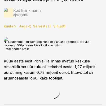
Koit Brinkmann
ajakirjanik
Kuula
Jaga
Salvesta
Vihja
Nii kaubandus- kui kontoripinnad olid aruandeperioodi lõpuks
peaaegu 100protsendiliselt välja renditud.
Foto:
Andras Kralla
Kuue aasta eest Põhja-Tallinnas avatud keskuse
omanikfirma üüritulu oli eelmisel aastal 1,27 miljonit
eurot ning kasum 0,73 miljonit eurot. Ettevõttel oli
aruandeaasta lõpul kaks töötajat.