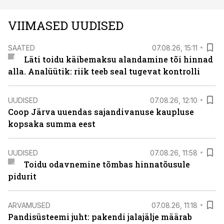
VIIMASED UUDISED
SAATED
07.08.26, 15:11
Läti toidu käibemaksu alandamine tõi hinnad
alla. Analüütik: riik teeb seal tugevat kontrolli
UUDISED
07.08.26, 12:10
Coop Järva uuendas sajandivanuse kaupluse
kopsaka summa eest
UUDISED
07.08.26, 11:58
Toidu odavnemine tõmbas hinnatõusule
pidurit
ARVAMUSED
07.08.26, 11:18
Pandisüsteemi juht: pakendi jalajälje määrab