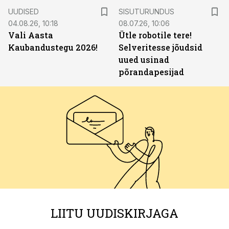
ST
UUDISED
SISUTURUNDUS
04.08.26, 10:18
08.07.26, 10:06
Vali Aasta
Ütle robotile tere!
Kaubandustegu 2026!
Selveritesse jõudsid
uued usinad
põrandapesijad
LIITU UUDISKIRJAGA