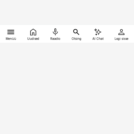
Menüü
Uudised
Raadio
Otsing
AI Chat
Logi sisse
Vana-Lõuna 39/1, 19094 Tallinn
(+372) 667 0111
kaubandus@kaubandus.ee
Telli
Reklaam
Firmast
Sisu kasutamisõigused
Ajakirjaniku
eetikakoodeks