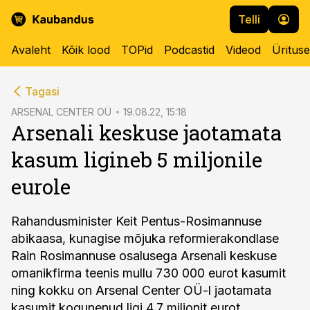
Telli
Avaleht
Kõik lood
TOPid
Podcastid
Videod
Üritus
cebook
Tagasi
Twitter)
ARSENAL CENTER OÜ
19.08.22, 15:18
Arsenali keskuse jaotamata
kedIn
kasum ligineb 5 miljonile
ail
eurole
k
Rahandusminister Keit Pentus-Rosimannuse
abikaasa, kunagise mõjuka reformierakondlase
Rain Rosimannuse osalusega Arsenali keskuse
omanikfirma teenis mullu 730 000 eurot kasumit
ning kokku on Arsenal Center OÜ-l jaotamata
kasumit kogunenud ligi 4,7 miljonit eurot.