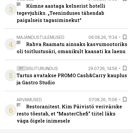
Kümne aastaga kelnerist hotelli
3
tegevjuhiks. „Teeninduses tähendab
paigalseis tagasiminekut“
MAJANDUSTULEMUSED
06.08.26, 11:34
4
Rahva Raamatu ainsaks kasvumootoriks
oli toitlustusäri, omanikult kaasati ka laenu
SISUTURUNDUS
29.07.26, 14:56
ST
5
Tartus avatakse PROMO Cash&Carry kauplus
ja Gastro Studio
ARVAMUSED
07.08.26, 11:06
Restoranitest. Kim Päivistö verivärske
6
resto tõestab, et “MasterChefi” tiitel läks
väga õigele inimesele