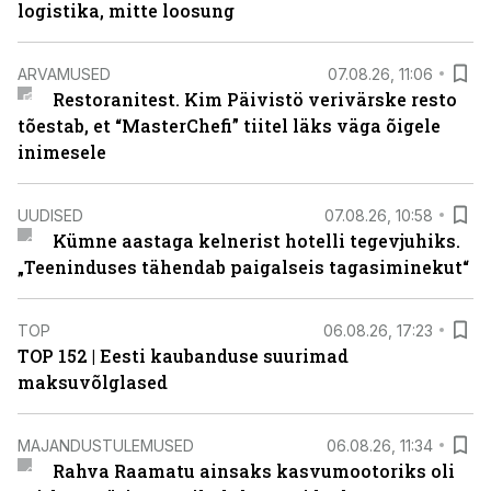
logistika, mitte loosung
ARVAMUSED
07.08.26, 11:06
Restoranitest. Kim Päivistö verivärske resto
tõestab, et “MasterChefi” tiitel läks väga õigele
inimesele
UUDISED
07.08.26, 10:58
Kümne aastaga kelnerist hotelli tegevjuhiks.
„Teeninduses tähendab paigalseis tagasiminekut“
TOP
06.08.26, 17:23
TOP 152 | Eesti kaubanduse suurimad
maksuvõlglased
MAJANDUSTULEMUSED
06.08.26, 11:34
Rahva Raamatu ainsaks kasvumootoriks oli