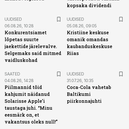
kopsaka dividendi
UUDISED
UUDISED
06.08.26, 10:28
05.08.26, 09:05
Konkurentsiamet
Kristiine keskuse
lõpetas suurte
omanik omandas
jaekettide järelevalve.
kaubanduskeskuse
Selgemaks said mitmed
Riias
vaidluskohad
SAATED
UUDISED
04.08.26, 14:28
31.07.26, 10:35
Piilmannid tõid
Coca-Cola vahetab
kahjumit näidanud
Baltikumi
Solarisse Apple’i
piirkonnajuhti
taustaga juhi. “Minu
eesmärk on, et
vakantsus oleks null!”