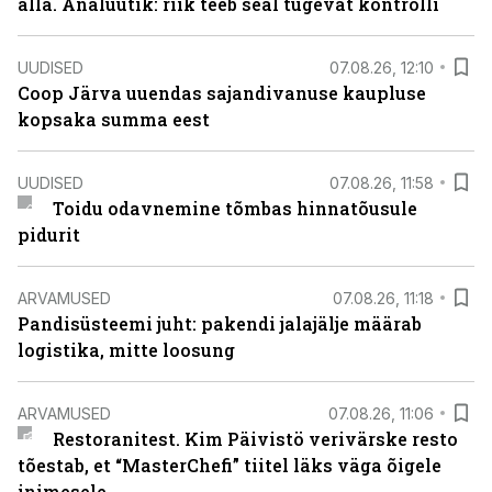
alla. Analüütik: riik teeb seal tugevat kontrolli
UUDISED
07.08.26, 12:10
Coop Järva uuendas sajandivanuse kaupluse
kopsaka summa eest
UUDISED
07.08.26, 11:58
Toidu odavnemine tõmbas hinnatõusule
pidurit
ARVAMUSED
07.08.26, 11:18
Pandisüsteemi juht: pakendi jalajälje määrab
logistika, mitte loosung
ARVAMUSED
07.08.26, 11:06
Restoranitest. Kim Päivistö verivärske resto
tõestab, et “MasterChefi” tiitel läks väga õigele
inimesele