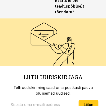
Eestis ei ole
teaduspõhiselt
tõendatud
LIITU UUDISKIRJAGA
Telli uudiskiri ning saad oma postkasti päeva
olulisemad uudised.
Liitun