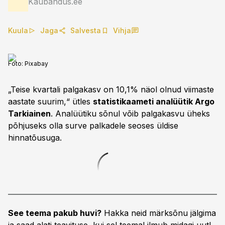
Kaubandus.ee
Kuula
Jaga
Salvesta
Vihja
Foto:
Pixabay
„Teise kvartali palgakasv on 10,1% näol olnud viimaste
aastate suurim,“ ütles
statistikaameti analüütik Argo
Tarkiainen
. Analüütiku sõnul võib palgakasvu üheks
põhjuseks olla surve palkadele seoses üldise
hinnatõusuga.
See teema pakub huvi?
Hakka neid märksõnu jälgima