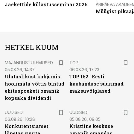
Jaekettide külastusseminar 2026
ÄRIPÄEVA AKADEE
Müügist pikaaj
HETKEL KUUM
MAJANDUSTULEMUSED
TOP
05.08.26, 14:37
06.08.26, 17:23
Ulatuslikust kahjumist
TOP 152 | Eesti
hoolimata võttis tuntud
kaubanduse suurimad
ehituspoeketi omanik
maksuvõlglased
kopsaka dividendi
UUDISED
UUDISED
06.08.26, 10:28
05.08.26, 09:05
Konkurentsiamet
Kristiine keskuse
lõpetas suurte
omanik omandas