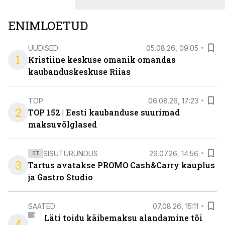
ENIMLOETUD
UUDISED
05.08.26, 09:05
1
Kristiine keskuse omanik omandas
kaubanduskeskuse Riias
TOP
06.08.26, 17:23
2
TOP 152 | Eesti kaubanduse suurimad
maksuvõlglased
SISUTURUNDUS
29.07.26, 14:56
ST
3
Tartus avatakse PROMO Cash&Carry kauplus
ja Gastro Studio
SAATED
07.08.26, 15:11
Läti toidu käibemaksu alandamine tõi
4