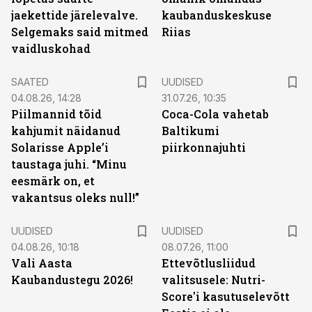
jaekettide järelevalve.
kaubanduskeskuse
Selgemaks said mitmed
Riias
vaidluskohad
SAATED
UUDISED
04.08.26, 14:28
31.07.26, 10:35
Piilmannid tõid
Coca-Cola vahetab
kahjumit näidanud
Baltikumi
Solarisse Apple’i
piirkonnajuhti
taustaga juhi. “Minu
eesmärk on, et
vakantsus oleks null!”
UUDISED
UUDISED
04.08.26, 10:18
08.07.26, 11:00
Vali Aasta
Ettevõtlusliidud
Kaubandustegu 2026!
valitsusele: Nutri-
Score'i kasutuselevõtt