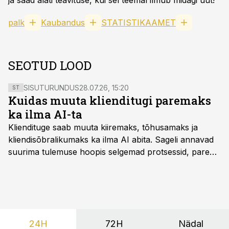
ja saad alati teavituse, kui sel teemal ilmub midagi uut!
palk
Kaubandus
STATISTIKAAMET
SEOTUD LOOD
SISUTURUNDUS
28.07.26, 15:20
ST
Kuidas muuta klienditugi paremaks
ka ilma AI-ta
Kliendituge saab muuta kiiremaks, tõhusamaks ja
kliendisõbralikumaks ka ilma AI abita. Sageli annavad
suurima tulemuse hoopis selgemad protsessid, parem
iseteenindus, nutikad automatiseerimised ja õigel ajal
jagatud info.
24H
72H
Nädal