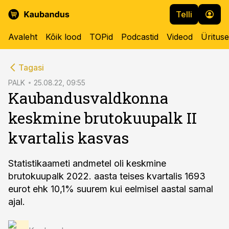
Telli
Avaleht
Kõik lood
TOPid
Podcastid
Videod
Üritus
cebook
Tagasi
Twitter)
PALK
25.08.22, 09:55
Kaubandusvaldkonna
kedIn
keskmine brutokuupalk II
ail
kvartalis kasvas
k
Statistikaameti andmetel oli keskmine
brutokuupalk 2022. aasta teises kvartalis 1693
eurot ehk 10,1% suurem kui eelmisel aastal samal
ajal.