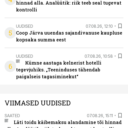
hinnad alla. Analüütik: riik teeb seal tugevat
kontrolli
UUDISED
07.08.26, 12:10
5
Coop Järva uuendas sajandivanuse kaupluse
kopsaka summa eest
UUDISED
07.08.26, 10:58
Kümne aastaga kelnerist hotelli
6
tegevjuhiks. „Teeninduses tähendab
paigalseis tagasiminekut“
VIIMASED UUDISED
SAATED
07.08.26, 15:11
Läti toidu käibemaksu alandamine tõi hinnad