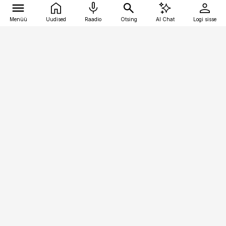
Menüü
Uudised
Raadio
Otsing
AI Chat
Logi sisse
Vana-Lõuna 39/1, 19094 Tallinn
(+372) 667 0111
kaubandus@kaubandus.ee
Telli
Reklaam
Firmast
Sisu kasutamisõigused
Ajakirjaniku
eetikakoodeks
Üldtingimused
Privaatsustingimused
Küpsiste poliitika
KKK
Eesti Meediaettevõtete
Eelistuste haldamine
Liit