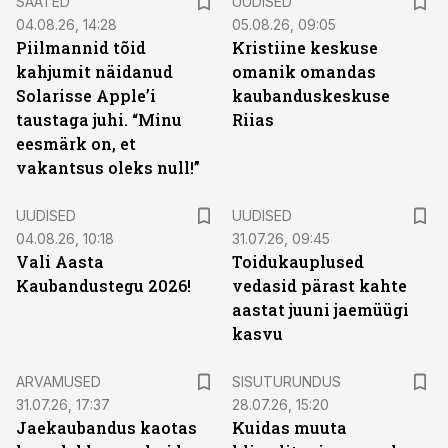
SAATED
UUDISED
04.08.26, 14:28
05.08.26, 09:05
Piilmannid tõid
Kristiine keskuse
kahjumit näidanud
omanik omandas
Solarisse Apple’i
kaubanduskeskuse
taustaga juhi. “Minu
Riias
eesmärk on, et
vakantsus oleks null!”
UUDISED
UUDISED
04.08.26, 10:18
31.07.26, 09:45
Vali Aasta
Toidukauplused
Kaubandustegu 2026!
vedasid pärast kahte
aastat juuni jaemüügi
kasvu
ST
ARVAMUSED
SISUTURUNDUS
31.07.26, 17:37
28.07.26, 15:20
Jaekaubandus kaotas
Kuidas muuta