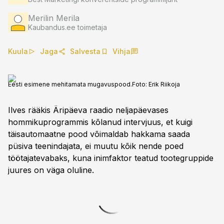
Merilin Merila
Kaubandus.ee toimetaja
Kuula
Jaga
Salvesta
Vihja
Eesti esimene mehitamata mugavuspood.
Foto:
Erik Riikoja
Ilves rääkis Äripäeva raadio neljapäevases
hommikuprogrammis kõlanud intervjuus, et kuigi
täisautomaatne pood võimaldab hakkama saada
püsiva teenindajata, ei muutu kõik nende poed
töötajatevabaks, kuna inimfaktor teatud tootegruppide
juures on väga oluline.