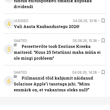
tuntud ehituspoeketi omanik kopsaka
dividendi
UUDISED
04.08.26, 10:18
4
Vali Aasta Kaubandustegu 2026!
SAATED
05.08.26, 15:38
Pereettevõte toob Eestisse Kreeka
5
maitseid. “Kuus 25 fetatünni maha müüa ei
ole mingi probleem“
SAATED
04.08.26, 14:28
Piilmannid tõid kahjumit näidanud
6
Solarisse Apple’i taustaga juhi. “Minu
eesmärk on, et vakantsus oleks null!”