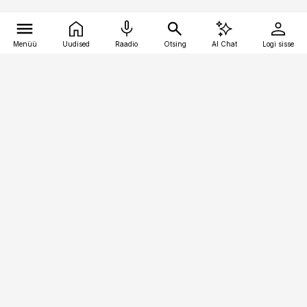
Menüü
Uudised
Raadio
Otsing
AI Chat
Logi sisse
Vana-Lõuna 39/1, 19094 Tallinn
(+372) 667 0111
kaubandus@kaubandus.ee
Telli
Reklaam
Firmast
Sisu kasutamisõigused
Ajakirjaniku
eetikakoodeks
Üldtingimused
Privaatsustingimused
Küpsiste poliitika
KKK
Eesti Meediaettevõtete
Eelistuste haldamine