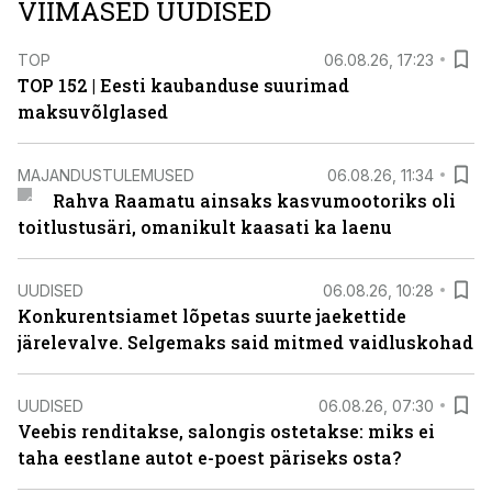
VIIMASED UUDISED
TOP
06.08.26, 17:23
TOP 152 | Eesti kaubanduse suurimad
maksuvõlglased
MAJANDUSTULEMUSED
06.08.26, 11:34
Rahva Raamatu ainsaks kasvumootoriks oli
toitlustusäri, omanikult kaasati ka laenu
UUDISED
06.08.26, 10:28
Konkurentsiamet lõpetas suurte jaekettide
järelevalve. Selgemaks said mitmed vaidluskohad
UUDISED
06.08.26, 07:30
Veebis renditakse, salongis ostetakse: miks ei
taha eestlane autot e-poest päriseks osta?