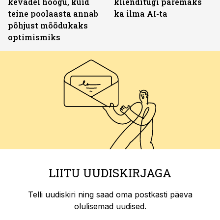
kevadel hoogu, kuid
klienditugi paremaks
teine poolaasta annab
ka ilma AI-ta
põhjust mõõdukaks
optimismiks
LIITU UUDISKIRJAGA
Telli uudiskiri ning saad oma postkasti päeva
olulisemad uudised.