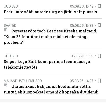
UUDISED
05.08.26, 15:42
Eesti uute sõiduautode turg on jätkuvalt plussis
SAATED
05.08.26, 15:38
Pereettevõte toob Eestisse Kreeka maitseid.
“Kuus 25 fetatünni maha müüa ei ole mingi
probleem“
UUDISED
05.08.26, 15:19
Selgus kogu Baltikumi parima teenindusega
telekomiettevõte
MAJANDUSTULEMUSED
05.08.26, 14:37
Ulatuslikust kahjumist hoolimata võttis
tuntud ehituspoeketi omanik kopsaka dividendi