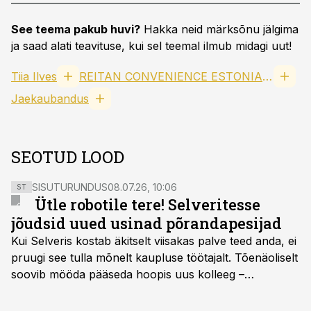
See teema pakub huvi?
Hakka neid märksõnu jälgima
ja saad alati teavituse, kui sel teemal ilmub midagi uut!
Tiia Ilves
REITAN CONVENIENCE ESTONIA AS
Jaekaubandus
SEOTUD LOOD
SISUTURUNDUS
08.07.26, 10:06
ST
Ütle robotile tere! Selveritesse
jõudsid uued usinad põrandapesijad
Kui Selveris kostab äkitselt viisakas palve teed anda, ei
pruugi see tulla mõnelt kaupluse töötajalt. Tõenäoliselt
soovib mööda pääseda hoopis uus kolleeg –
põrandapesurobot, kes liigub rahulikult, vabandab
vajadusel ja annab eesti keeles teada, et aeg on