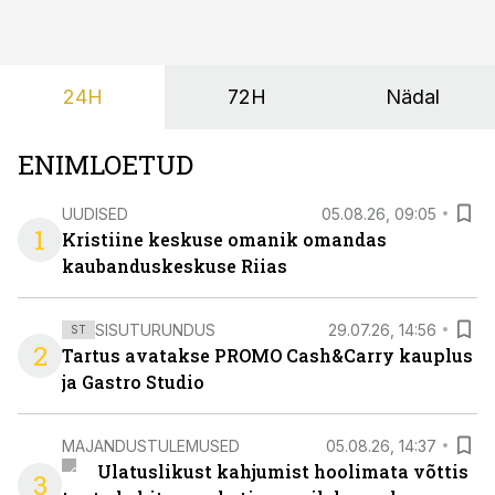
põrandad särama lüüa.
24H
72H
Nädal
ENIMLOETUD
UUDISED
05.08.26, 09:05
1
Kristiine keskuse omanik omandas
kaubanduskeskuse Riias
SISUTURUNDUS
29.07.26, 14:56
ST
2
Tartus avatakse PROMO Cash&Carry kauplus
ja Gastro Studio
MAJANDUSTULEMUSED
05.08.26, 14:37
Ulatuslikust kahjumist hoolimata võttis
3