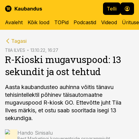
Telli
Avaleht
Kõik lood
TOPid
Podcastid
Videod
Üritus
cebook
Tagasi
Twitter)
TIIA ILVES
13.10.22, 16:27
R-Kioski mugavuspood: 13
kedIn
sekundit ja ost tehtud
ail
k
Aasta kaubandusteo auhinna võitis tänavu
tehisintellektil põhinev täisautomaatne
mugavuspood R-kiosk GO. Ettevõtte juht Tiia
Ilves märkis, et ostu saab sooritada isegi 13
sekundiga.
Hando Sinisalu
Best Marketingi konverentside programmijuht