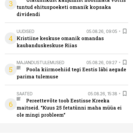
3
tuntud ehituspoeketi omanik kopsaka
dividendi
UUDISED
05.08.26, 09:05
4
Kristiine keskuse omanik omandas
kaubanduskeskuse Riias
MAJANDUSTULEMUSED
05.08.26, 09:27
5
Poola kiirmoehiid tegi Eestis läbi aegade
parima tulemuse
SAATED
05.08.26, 15:38
Pereettevõte toob Eestisse Kreeka
6
maitseid. “Kuus 25 fetatünni maha müüa ei
ole mingi probleem“