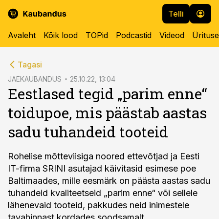
Telli
Avaleht
Kõik lood
TOPid
Podcastid
Videod
Üritus
cebook
Tagasi
Twitter)
JAEKAUBANDUS
25.10.22, 13:04
Eestlased tegid „parim enne“
kedIn
toidupoe, mis päästab aastas
ail
sadu tuhandeid tooteid
k
Rohelise mõtteviisiga noored ettevõtjad ja Eesti
IT-firma SRINI asutajad käivitasid esimese poe
Baltimaades, mille eesmärk on päästa aastas sadu
tuhandeid kvaliteetseid „parim enne“ või sellele
lähenevaid tooteid, pakkudes neid inimestele
tavahinnast kordades soodsamalt.