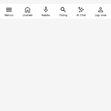
Menüü
Uudised
Raadio
Otsing
AI Chat
Logi sisse
Vana-Lõuna 39/1, 19094 Tallinn
(+372) 667 0111
kaubandus@kaubandus.ee
Telli
Reklaam
Firmast
Sisu kasutamisõigused
Ajakirjaniku
eetikakoodeks
Üldtingimused
Privaatsustingimused
Küpsiste poliitika
KKK
Eesti Meediaettevõtete
Eelistuste haldamine