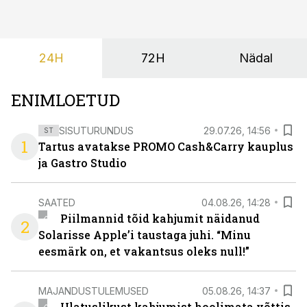
24H
72H
Nädal
ENIMLOETUD
SISUTURUNDUS
29.07.26, 14:56
ST
1
Tartus avatakse PROMO Cash&Carry kauplus
ja Gastro Studio
SAATED
04.08.26, 14:28
Piilmannid tõid kahjumit näidanud
2
Solarisse Apple’i taustaga juhi. “Minu
eesmärk on, et vakantsus oleks null!”
MAJANDUSTULEMUSED
05.08.26, 14:37
Ulatuslikust kahjumist hoolimata võttis