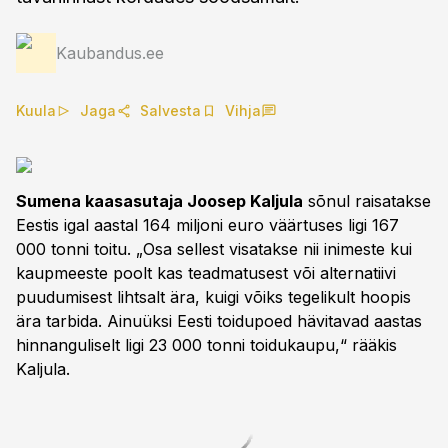
Kaubandus.ee
Kuula
Jaga
Salvesta
Vihja
Sumena kaasasutaja Joosep Kaljula
sõnul raisatakse
Eestis igal aastal 164 miljoni euro väärtuses ligi 167
000 tonni toitu. „Osa sellest visatakse nii inimeste kui
kaupmeeste poolt kas teadmatusest või alternatiivi
puudumisest lihtsalt ära, kuigi võiks tegelikult hoopis
ära tarbida. Ainuüksi Eesti toidupoed hävitavad aastas
hinnanguliselt ligi 23 000 tonni toidukaupu,“ rääkis
Kaljula.