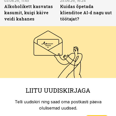
03.08.26, 11:45
25.06.26, 16:24
Alkoholikett kasvatas
Kuidas õpetada
kasumit, kuigi käive
klienditoe AI-d nagu uut
veidi kahanes
töötajat?
LIITU UUDISKIRJAGA
Telli uudiskiri ning saad oma postkasti päeva
olulisemad uudised.