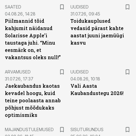
SAATED
UUDISED
04.08.26, 14:28
31.07.26, 09:45
Piilmannid tõid
Toidukauplused
kahjumit näidanud
vedasid pärast kahte
Solarisse Apple’i
aastat juuni jaemüügi
taustaga juhi. “Minu
kasvu
eesmärk on, et
vakantsus oleks null!”
ARVAMUSED
UUDISED
31.07.26, 17:37
04.08.26, 10:18
Jaekaubandus kaotas
Vali Aasta
kevadel hoogu, kuid
Kaubandustegu 2026!
teine poolaasta annab
põhjust mõõdukaks
optimismiks
ST
MAJANDUSTULEMUSED
SISUTURUNDUS