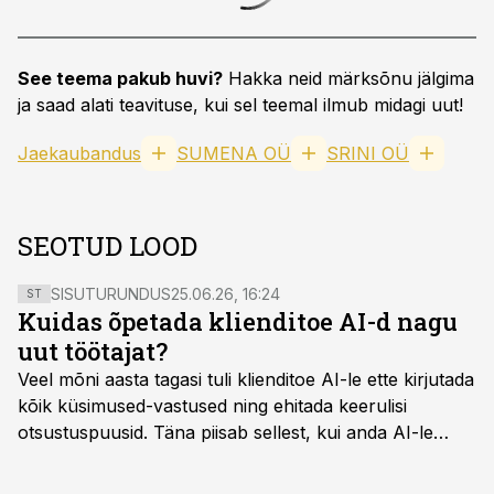
See teema pakub huvi?
Hakka neid märksõnu jälgima
ja saad alati teavituse, kui sel teemal ilmub midagi uut!
Jaekaubandus
SUMENA OÜ
SRINI OÜ
SEOTUD LOOD
SISUTURUNDUS
25.06.26, 16:24
ST
Kuidas õpetada klienditoe AI-d nagu
uut töötajat?
Veel mõni aasta tagasi tuli klienditoe AI-le ette kirjutada
kõik küsimused-vastused ning ehitada keerulisi
otsustuspuusid. Täna piisab sellest, kui anda AI-le
ligipääs õigetele teadmisteallikatele ning kirjeldada
ülesanne tekstina.