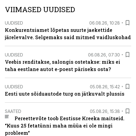
VIIMASED UUDISED
UUDISED
06.08.26, 10:28
Konkurentsiamet lõpetas suurte jaekettide
järelevalve. Selgemaks said mitmed vaidluskohad
UUDISED
06.08.26, 07:30
Veebis renditakse, salongis ostetakse: miks ei
taha eestlane autot e-poest päriseks osta?
UUDISED
05.08.26, 15:42
Eesti uute sõiduautode turg on jätkuvalt plussis
SAATED
05.08.26, 15:38
Pereettevõte toob Eestisse Kreeka maitseid.
“Kuus 25 fetatünni maha müüa ei ole mingi
probleem“