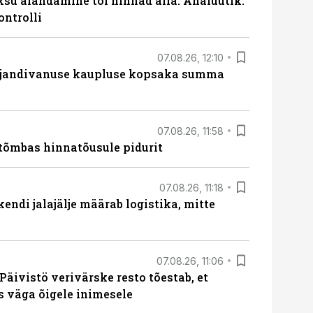
ksu alandamine tõi hinnad alla. Analüütik:
ontrolli
07.08.26, 12:10
ajandivanuse kaupluse kopsaka summa
07.08.26, 11:58
tõmbas hinnatõusule pidurit
07.08.26, 11:18
endi jalajälje määrab logistika, mitte
07.08.26, 11:06
Päivistö verivärske resto tõestab, et
ks väga õigele inimesele