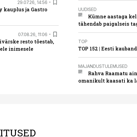
29.07.26, 14:56
 kauplus ja Gastro
UUDISED
Kümne aastaga keln
tähendab paigalseis t
07.08.26, 11:06
ivärske resto tõestab,
TOP
TOP 152 | Eesti kauba
gele inimesele
MAJANDUSTULEMUSED
Rahva Raamatu ains
omanikult kaasati ka 
LITUSED