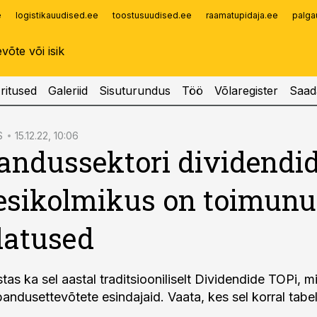
e
logistikauudised.ee
toostusuudised.ee
raamatupidaja.ee
palga
Infopank
Radar
ritused
Galeriid
Sisuturundus
Töö
Võlaregister
Saad
S
15.12.22, 10:06
ndussektori dividendi
esikolmikus on toimun
atused
as ka sel aastal traditsiooniliselt Dividendide TOPi, mil
andusettevõtete esindajaid. Vaata, kes sel korral tabe