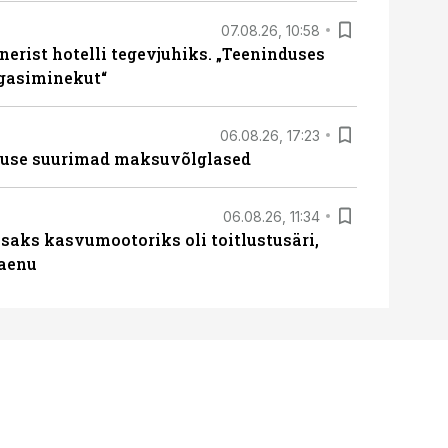
07.08.26, 10:58
erist hotelli tegevjuhiks. „Teeninduses
agasiminekut“
06.08.26, 17:23
nduse suurimad maksuvõlglased
06.08.26, 11:34
aks kasvumootoriks oli toitlustusäri,
laenu