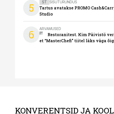
ST
SISUTURUNDUS
5
Tartus avatakse PROMO Cash&Carry
Studio
ARVAMUSED
6
Restoranitest. Kim Päivistö ver
et “MasterChefi” tiitel läks väga õi
KONVERENTSID JA KOO