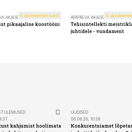
8 akadeemilist tundi
8 akadeemilis
VA AKADEEMIA
ÄRIPÄEVA AKADEEMIA
st pikaajalise koostööni
Tehisintellekti meistrikl
juhtidele - vundament
STULEMUSED
UUDISED
4:37
06.08.26, 10:28
kust kahjumist hoolimata
Konkurentsiamet lõpetas