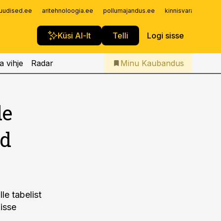
Iseteenindus
uudised.ee
aritehnoloogia.ee
pollumajandus.ee
kinnisvarauudised.
Telli Kaubandus
Küsi AI-lt
Telli
Logi sisse
a vihje
Radar
Minu Kaubandus
de
ud
le tabelist
lisse