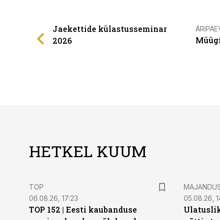
Jaekettide külastusseminar
ÄRIPÄE
Müügi
2026
HETKEL KUUM
TOP
MAJANDU
06.08.26, 17:23
05.08.26, 1
TOP 152 | Eesti kaubanduse
Ulatusli