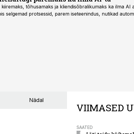
 kiiremaks, tõhusamaks ja kliendisõbralikumaks ka ilma AI a
s selgemad protsessid, parem iseteenindus, nutikad automat
Nädal
VIIMASED U
SAATED