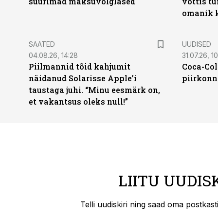
suurimad maksuvõlglased
võttis t
omanik k
SAATED
UUDISED
04.08.26, 14:28
31.07.26, 10
Piilmannid tõid kahjumit
Coca-Col
näidanud Solarisse Apple’i
piirkonn
taustaga juhi. “Minu eesmärk on,
et vakantsus oleks null!”
LIITU UUDIS
Telli uudiskiri ning saad oma postkas