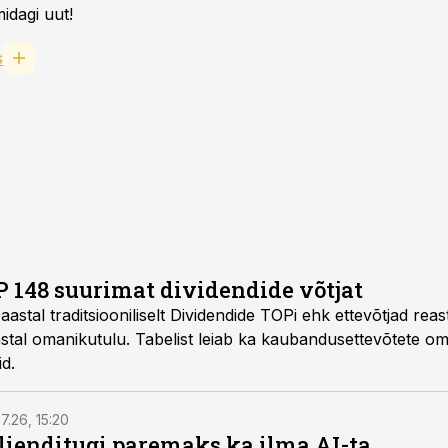
idagi uut!
s
148 suurimat dividendide võtjat
astal traditsiooniliselt Dividendide TOPi ehk ettevõtjad reastat
astal omanikutulu. Tabelist leiab ka kaubandusettevõtete om
id.
7.26, 15:20
ienditugi paremaks ka ilma AI-ta