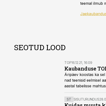
teemal ilmub m
Jaekaubandu
SEOTUD LOOD
TOP
16.12.21, 16:09
Kaubanduse TOP 
Äripäev koostas ka sel a
nad teenisid eelmisel a
aastal tabelisse mahtus
ST
SISUTURUNDUS
28.0
Kuidas muuta kl