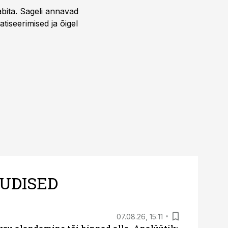
bita. Sageli annavad
iseerimised ja õigel
UDISED
07.08.26, 15:11