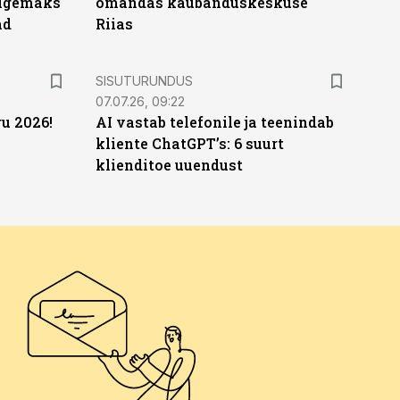
Selgemaks
omandas kaubanduskeskuse
ad
Riias
ST
SISUTURUNDUS
07.07.26, 09:22
u 2026!
AI vastab telefonile ja teenindab
kliente ChatGPT’s: 6 suurt
klienditoe uuendust