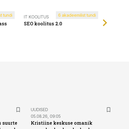
t tundi
6 akadeemilist tundi
Müügijuh
IT KOOLITUS
ass
SEO koolitus 2.0
UUDISED
05.08.26, 09:05
 suurte
Kristiine keskuse omanik