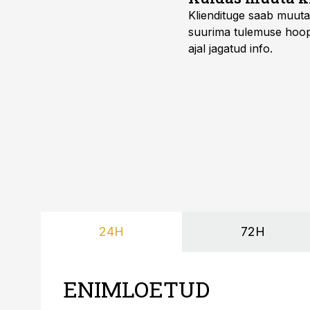
Kliendituge saab muuta
suurima tulemuse hoopi
ajal jagatud info.
24H
72H
ENIMLOETUD