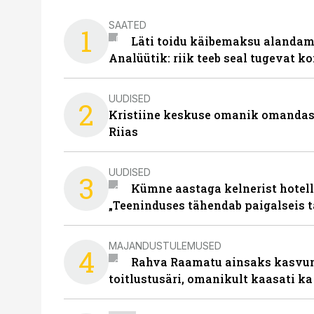
SAATED
1
Läti toidu käibemaksu alandami
Analüütik: riik teeb seal tugevat ko
UUDISED
2
Kristiine keskuse omanik omanda
Riias
UUDISED
3
Kümne aastaga kelnerist hotell
„Teeninduses tähendab paigalseis 
MAJANDUSTULEMUSED
4
Rahva Raamatu ainsaks kasvum
toitlustusäri, omanikult kaasati ka