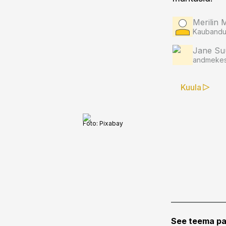
Merilin 
Kaubandus
Jane Su
andmekes
Kuula
Foto:
Pixabay
See teema pa