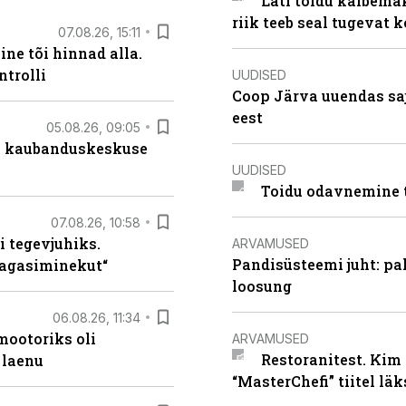
Läti toidu käibema
riik teeb seal tugevat k
07.08.26, 15:11
ne tõi hinnad alla.
ntrolli
UUDISED
Coop Järva uuendas s
eest
05.08.26, 09:05
s kaubanduskeskuse
UUDISED
Toidu odavnemine 
07.08.26, 10:58
i tegevjuhiks.
ARVAMUSED
Pandisüsteemi juht: pak
tagasiminekut“
loosung
06.08.26, 11:34
ootoriks oli
ARVAMUSED
Restoranitest. Kim 
 laenu
“MasterChefi” tiitel lä