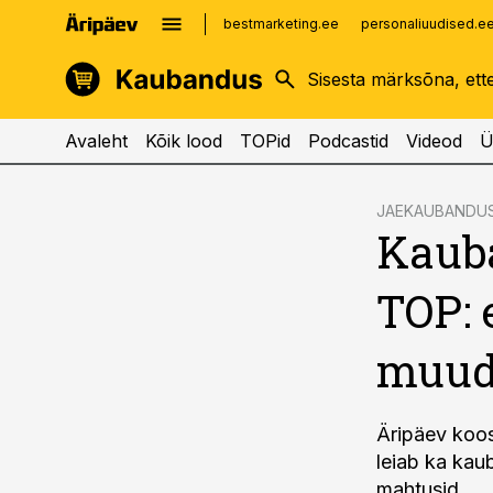
bestmarketing.ee
personaliuudised.e
kinnisvarauudised.ee
imelineajalugu.ee
logistikauudised.ee
imelineteadus.ee
Avaleht
Kõik lood
TOPid
Podcastid
Videod
Ü
cebook
JAEKAUBANDU
Kauba
Twitter)
kedIn
TOP: 
ail
muud
k
Äripäev koost
leiab ka kaub
mahtusid.