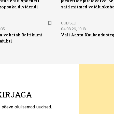
untud ehituspoeketi
jaekettide järelevalve. 
opsaka dividendi
said mitmed vaidluskoh
UUDISED
:35
04.08.26, 10:18
a vahetab Baltikumi
Vali Aasta Kaubandusteg
ajuhti
KIRJAGA
ti päeva olulisemad uudised.