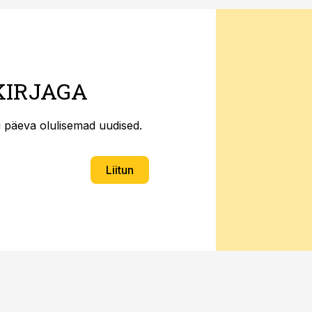
KIRJAGA
ti päeva olulisemad uudised.
Liitun