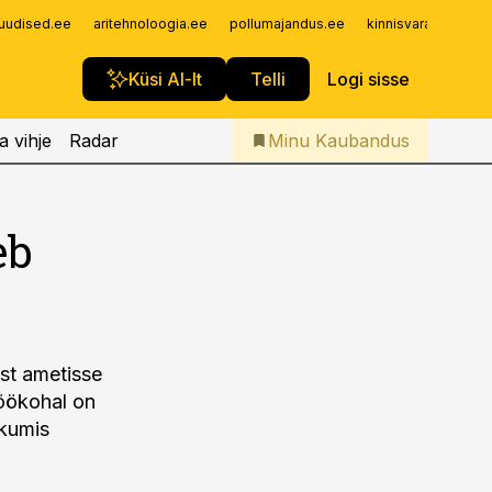
Iseteenindus
uudised.ee
aritehnoloogia.ee
pollumajandus.ee
kinnisvarauudised.
Telli Kaubandus
Küsi AI-lt
Telli
Logi sisse
a vihje
Radar
Minu Kaubandus
eb
st ametisse
töökohal on
ikumis