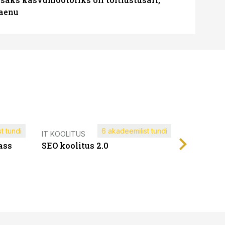
laenu
t tundi
6 akadeemilist tundi
Müügijuh
IT KOOLITUS
ass
SEO koolitus 2.0