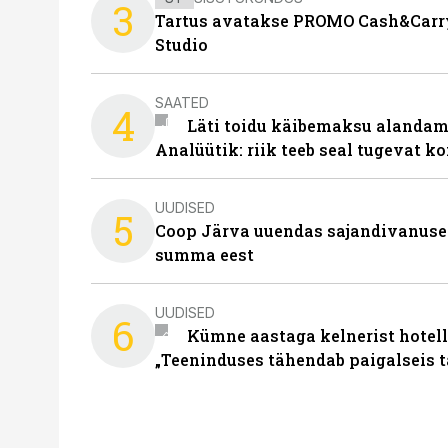
3
Tartus avatakse PROMO Cash&Carry
Studio
SAATED
4
Läti toidu käibemaksu alandami
Analüütik: riik teeb seal tugevat ko
UUDISED
5
Coop Järva uuendas sajandivanuse
summa eest
UUDISED
6
Kümne aastaga kelnerist hotell
„Teeninduses tähendab paigalseis 