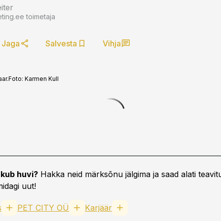
iter
ting.ee toimetaja
Jaga
Salvesta
Vihja
ar.
Foto:
Karmen Kull
kub huvi?
Hakka neid märksõnu jälgima ja saad alati teavitu
idagi uut!
s
PET CITY OÜ
Karjäär