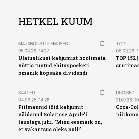
HETKEL KUUM
MAJANDUSTULEMUSED
TOP
05.08.26, 14:37
06.08.26, 1
Ulatuslikust kahjumist hoolimata
TOP 152 
võttis tuntud ehituspoeketi
suurima
omanik kopsaka dividendi
SAATED
UUDISED
04.08.26, 14:28
31.07.26, 10
Piilmannid tõid kahjumit
Coca-Col
näidanud Solarisse Apple’i
piirkonn
taustaga juhi. “Minu eesmärk on,
et vakantsus oleks null!”