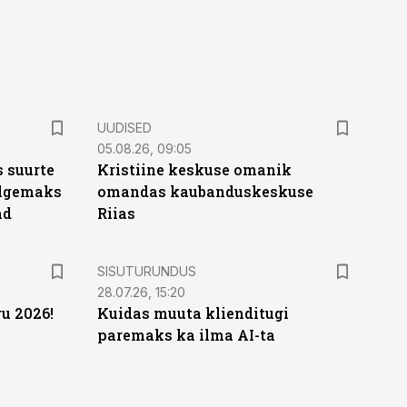
UUDISED
05.08.26, 09:05
 suurte
Kristiine keskuse omanik
Selgemaks
omandas kaubanduskeskuse
ad
Riias
ST
SISUTURUNDUS
28.07.26, 15:20
u 2026!
Kuidas muuta klienditugi
paremaks ka ilma AI-ta