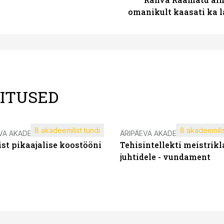
omanikult kaasati ka 
LITUSED
8 akadeemilist tundi
8 akadeemilis
VA AKADEEMIA
ÄRIPÄEVA AKADEEMIA
st pikaajalise koostööni
Tehisintellekti meistrikl
juhtidele - vundament