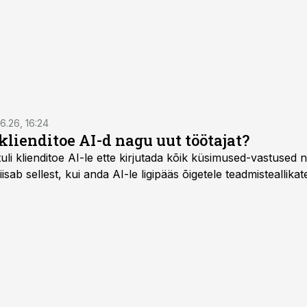
6.26, 16:24
klienditoe AI-d nagu uut töötajat?
uli klienditoe AI-le ette kirjutada kõik küsimused-vastused n
sab sellest, kui anda AI-le ligipääs õigetele teadmisteallikat