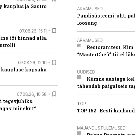
 kauplus ja Gastro
ARVAMUSED
Pandisüsteemi juht: pak
loosung
07.08.26, 15:11
ne tõi hinnad alla.
ARVAMUSED
ntrolli
Restoranitest. Kim 
“MasterChefi” tiitel lä
07.08.26, 12:10
 kaupluse kopsaka
UUDISED
Kümne aastaga keln
tähendab paigalseis t
07.08.26, 10:58
i tegevjuhiks.
TOP
tagasiminekut“
TOP 152 | Eesti kauba
MAJANDUSTULEMUSED
Rahva Raamatu ains