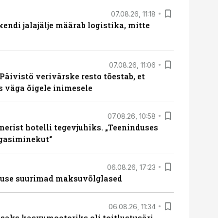
07.08.26, 11:18
endi jalajälje määrab logistika, mitte
07.08.26, 11:06
Päivistö verivärske resto tõestab, et
ks väga õigele inimesele
07.08.26, 10:58
erist hotelli tegevjuhiks. „Teeninduses
agasiminekut“
06.08.26, 17:23
nduse suurimad maksuvõlglased
06.08.26, 11:34
aks kasvumootoriks oli toitlustusäri,