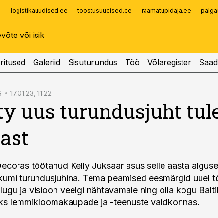
e
logistikauudised.ee
toostusuudised.ee
raamatupidaja.ee
palga
Infopank
Radar
ritused
Galeriid
Sisuturundus
Töö
Võlaregister
Saad
S
17.01.23, 11:22
ty uus turundusjuht tul
ast
ecoras töötanud Kelly Juksaar asus selle aasta alguse
ikumi turundusjuhina. Tema peamised eesmärgid uuel 
 lugu ja visioon veelgi nähtavamale ning olla kogu Balt
aks lemmikloomakaupade ja -teenuste valdkonnas.