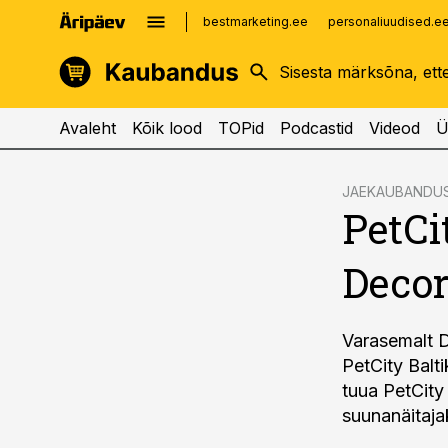
bestmarketing.ee
personaliuudised.e
kinnisvarauudised.ee
imelineajalugu.ee
logistikauudised.ee
imelineteadus.ee
Avaleht
Kõik lood
TOPid
Podcastid
Videod
Ü
cebook
JAEKAUBANDU
PetCi
Twitter)
kedIn
Decor
ail
k
Varasemalt D
PetCity Balt
tuua PetCity
suunanäitaj