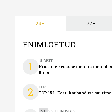
24H
72H
ENIMLOETUD
UUDISED
1
Kristiine keskuse omanik omanda
Riias
TOP
2
TOP 152 | Eesti kaubanduse suurim
ST
SISUTURUNDUS