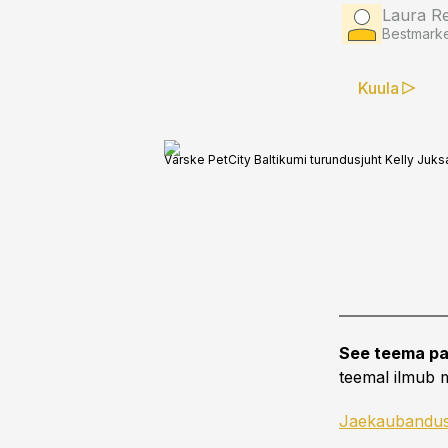
Laura Re
Bestmarke
Kuula
Värske PetCity Baltikumi turundusjuht Kelly Juksa
See teema pa
teemal ilmub m
Jaekaubandu