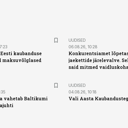
UUDISED
7:23
06.08.26, 10:28
| Eesti kaubanduse
Konkurentsiamet lõpetas
d maksuvõlglased
jaekettide järelevalve. 
said mitmed vaidluskoh
UUDISED
:35
04.08.26, 10:18
a vahetab Baltikumi
Vali Aasta Kaubandusteg
ajuhti