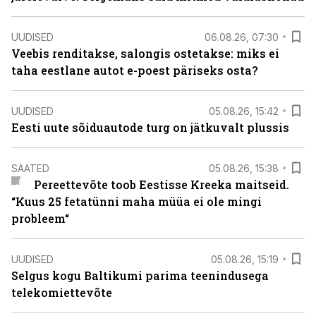
UUDISED
06.08.26, 07:30
Veebis renditakse, salongis ostetakse: miks ei
taha eestlane autot e-poest päriseks osta?
UUDISED
05.08.26, 15:42
Eesti uute sõiduautode turg on jätkuvalt plussis
SAATED
05.08.26, 15:38
Pereettevõte toob Eestisse Kreeka maitseid.
“Kuus 25 fetatünni maha müüa ei ole mingi
probleem“
UUDISED
05.08.26, 15:19
Selgus kogu Baltikumi parima teenindusega
telekomiettevõte