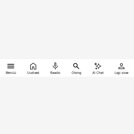
Menüü
Uudised
Raadio
Otsing
AI Chat
Logi sisse
Vana-Lõuna 39/1, 19094 Tallinn
(+372) 667 0111
kaubandus@kaubandus.ee
Telli
Reklaam