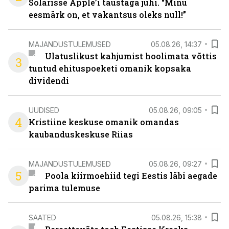
Solarisse Apple’i taustaga juhi. “Minu
eesmärk on, et vakantsus oleks null!”
MAJANDUSTULEMUSED
05.08.26, 14:37
Ulatuslikust kahjumist hoolimata võttis
3
tuntud ehituspoeketi omanik kopsaka
dividendi
UUDISED
05.08.26, 09:05
4
Kristiine keskuse omanik omandas
kaubanduskeskuse Riias
MAJANDUSTULEMUSED
05.08.26, 09:27
5
Poola kiirmoehiid tegi Eestis läbi aegade
parima tulemuse
SAATED
05.08.26, 15:38