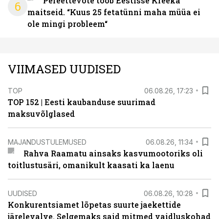
Pereettevõte toob Eestisse Kreeka
6
maitseid. “Kuus 25 fetatünni maha müüa ei
ole mingi probleem“
VIIMASED UUDISED
TOP
06.08.26, 17:23
TOP 152 | Eesti kaubanduse suurimad
maksuvõlglased
MAJANDUSTULEMUSED
06.08.26, 11:34
Rahva Raamatu ainsaks kasvumootoriks oli
toitlustusäri, omanikult kaasati ka laenu
UUDISED
06.08.26, 10:28
Konkurentsiamet lõpetas suurte jaekettide
järelevalve. Selgemaks said mitmed vaidluskohad