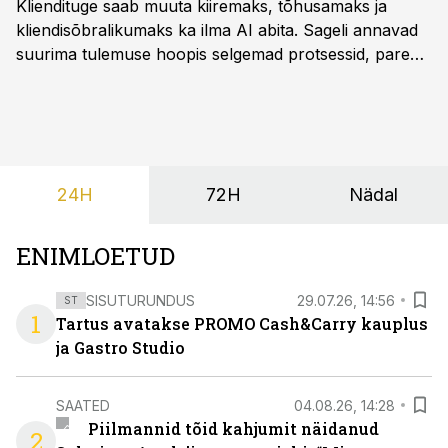
Kliendituge saab muuta kiiremaks, tõhusamaks ja
kliendisõbralikumaks ka ilma AI abita. Sageli annavad
suurima tulemuse hoopis selgemad protsessid, parem
iseteenindus, nutikad automatiseerimised ja õigel ajal
jagatud info.
24H
72H
Nädal
ENIMLOETUD
SISUTURUNDUS
29.07.26, 14:56
ST
1
Tartus avatakse PROMO Cash&Carry kauplus
ja Gastro Studio
SAATED
04.08.26, 14:28
Piilmannid tõid kahjumit näidanud
2