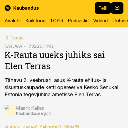
Telli
Avaleht
Kõik lood
TOPid
Podcastid
Videod
Üritus
cebook
Tagasi
Twitter)
KARJÄÄR
17.02.23, 14:42
K-Rauta uueks juhiks sai
kedIn
Elen Terras
ail
k
Tänavu 2. veebruaril asus K-rauta ehitus- ja
sisustuskaupade ketti opereeriva Kesko Senukai
Estonia tegevjuhina ametisse Elen Terras.
Maarit Kallas
Kaubandus.ee juht
Kuula
Jaga
Salvesta
Vihja