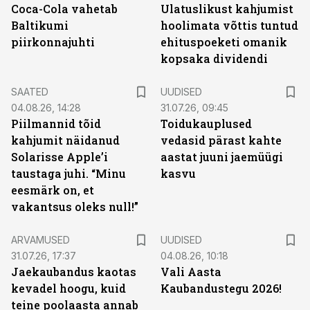
Coca-Cola vahetab
Ulatuslikust kahjumist
Baltikumi
hoolimata võttis tuntud
piirkonnajuhti
ehituspoeketi omanik
kopsaka dividendi
SAATED
UUDISED
04.08.26, 14:28
31.07.26, 09:45
Piilmannid tõid
Toidukauplused
kahjumit näidanud
vedasid pärast kahte
Solarisse Apple’i
aastat juuni jaemüügi
taustaga juhi. “Minu
kasvu
eesmärk on, et
vakantsus oleks null!”
ARVAMUSED
UUDISED
31.07.26, 17:37
04.08.26, 10:18
Jaekaubandus kaotas
Vali Aasta
kevadel hoogu, kuid
Kaubandustegu 2026!
teine poolaasta annab