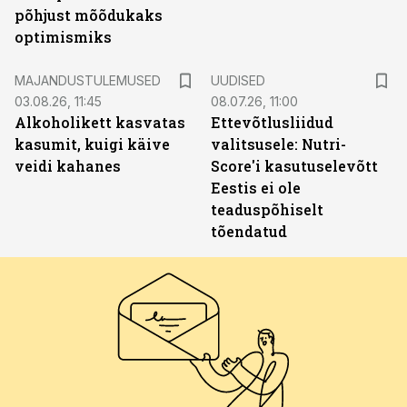
põhjust mõõdukaks
optimismiks
MAJANDUSTULEMUSED
UUDISED
03.08.26, 11:45
08.07.26, 11:00
Alkoholikett kasvatas
Ettevõtlusliidud
kasumit, kuigi käive
valitsusele: Nutri-
veidi kahanes
Score'i kasutuselevõtt
Eestis ei ole
teaduspõhiselt
tõendatud