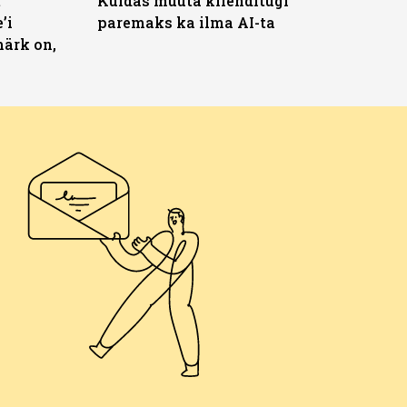
t
Kuidas muuta klienditugi
’i
paremaks ka ilma AI-ta
märk on,