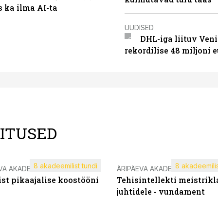
 ka ilma AI-ta
UUDISED
DHL-iga liituv Ven
rekordilise 48 miljoni 
LITUSED
8 akadeemilist tundi
8 akadeemilis
VA AKADEEMIA
ÄRIPÄEVA AKADEEMIA
st pikaajalise koostööni
Tehisintellekti meistrikl
juhtidele - vundament