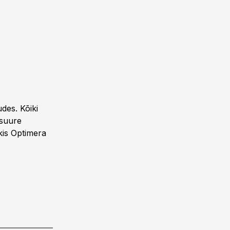
udes. Kõiki
 suure
kis Optimera