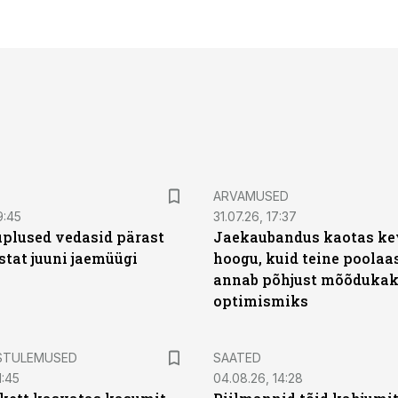
ARVAMUSED
9:45
31.07.26, 17:37
plused vedasid pärast
Jaekaubandus kaotas ke
stat juuni jaemüügi
hoogu, kuid teine poolaa
annab põhjust mõõduka
optimismiks
STULEMUSED
SAATED
1:45
04.08.26, 14:28