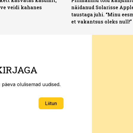
kett kasvatas kasumit,
Piilmannid tõid kahjumi
ive veidi kahanes
näidanud Solarisse Apple
taustaga juhi. “Minu ees
et vakantsus oleks null!”
KIRJAGA
ti päeva olulisemad uudised.
Liitun