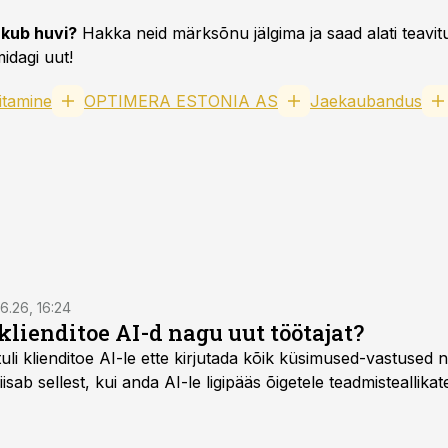
kub huvi?
Hakka neid märksõnu jälgima ja saad alati teavitu
idagi uut!
itamine
OPTIMERA ESTONIA AS
Jaekaubandus
6.26, 16:24
klienditoe AI-d nagu uut töötajat?
uli klienditoe AI-le ette kirjutada kõik küsimused-vastused n
sab sellest, kui anda AI-le ligipääs õigetele teadmisteallikat