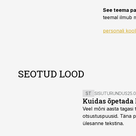
See teema pa
teemal ilmub m
personali kool
SEOTUD LOOD
ST
SISUTURUNDUS
25.0
Kuidas õpetada 
Veel mõni aasta tagasi t
otsustuspuusid. Täna pii
ülesanne tekstina.