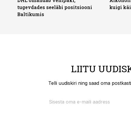
DHL omandab Venipaki,
Alkoholi
tugevdades seeläbi positsiooni
kuigi kä
Baltikumis
LIITU UUDIS
Telli uudiskiri ning saad oma postkas