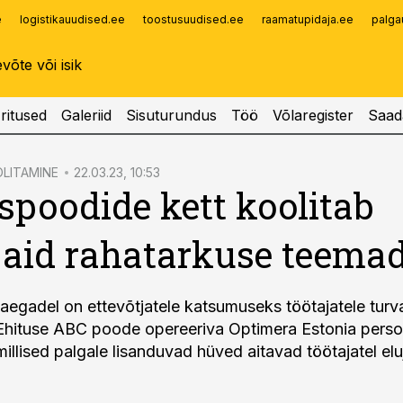
e
logistikauudised.ee
toostusuudised.ee
raamatupidaja.ee
palga
Infopank
Radar
ritused
Galeriid
Sisuturundus
Töö
Võlaregister
Saad
LITAMINE
22.03.23, 10:53
spoodide kett koolitab
jaid rahatarkuse teemad
 aegadel on ettevõtjatele katsumuseks töötajatele tur
hituse ABC poode opereeriva Optimera Estonia person
illised palgale lisanduvad hüved aitavad töötajatel el