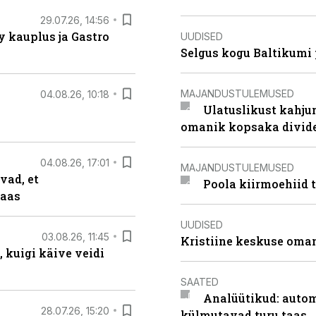
29.07.26, 14:56
 kauplus ja Gastro
UUDISED
Selgus kogu Baltikumi
MAJANDUSTULEMUSED
04.08.26, 10:18
Ulatuslikust kahju
omanik kopsaka divid
04.08.26, 17:01
MAJANDUSTULEMUSED
vad, et
Poola kiirmoehiid 
taas
UUDISED
03.08.26, 11:45
Kristiine keskuse oma
 kuigi käive veidi
SAATED
Analüütikud: auto
28.07.26, 15:20
külmutavad turu taas