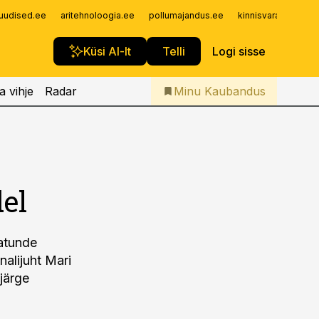
Iseteenindus
uudised.ee
aritehnoloogia.ee
pollumajandus.ee
kinnisvarauudised.
Telli Kaubandus
Küsi AI-lt
Telli
Logi sisse
a vihje
Radar
Minu Kaubandus
el
vatunde
alijuht Mari
ujärge