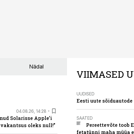
Nädal
VIIMASED U
UUDISED
Eesti uute sõiduautode 
04.08.26, 14:28
nud Solarisse Apple’i
SAATED
Pereettevõte toob E
 vakantsus oleks null!”
fetatünni maha müüa ei