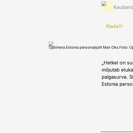
Kauband
Kuula
Optimera Estonia personalijuht Mari Oks.
Foto:
Op
„Hetkel on suu
mõjutab elukal
palgasurve. S
Estonia perso