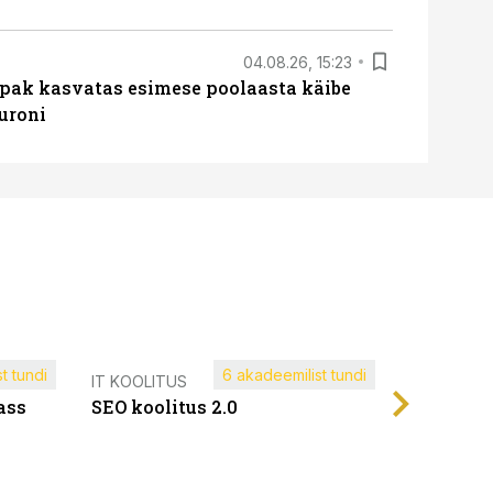
04.08.26, 15:23
ipak kasvatas esimese poolaasta käibe
euroni
t tundi
6 akadeemilist tundi
Müügijuh
IT KOOLITUS
ass
SEO koolitus 2.0