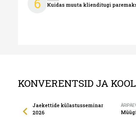
6
Kuidas muuta klienditugi paremaks
KONVERENTSID JA KOO
Jaekettide külastusseminar
ÄRIPÄE
Müügi
2026