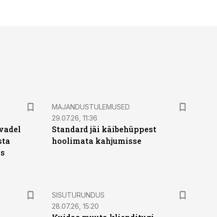
MAJANDUSTULEMUSED
29.07.26, 11:36
vadel
Standard jäi käibehüppest
sta
hoolimata kahjumisse
ks
ST
SISUTURUNDUS
28.07.26, 15:20