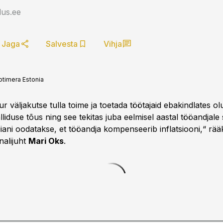
us.ee
Jaga
Salvesta
Vihja
timera Estonia
r väljakutse tulla toime ja toetada töötajaid ebakindlates ol
liduse tõus ning see tekitas juba eelmisel aastal tööandjale
iiani oodatakse, et tööandja kompenseerib inflatsiooni,“ rää
nalijuht
Mari Oks
.