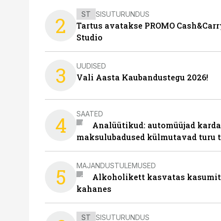
ST
SISUTURUNDUS
2
Tartus avatakse PROMO Cash&Carry
Studio
UUDISED
3
Vali Aasta Kaubandustegu 2026!
SAATED
4
Analüütikud: automüüjad karda
maksulubadused külmutavad turu 
MAJANDUSTULEMUSED
5
Alkoholikett kasvatas kasumit,
kahanes
ST
SISUTURUNDUS