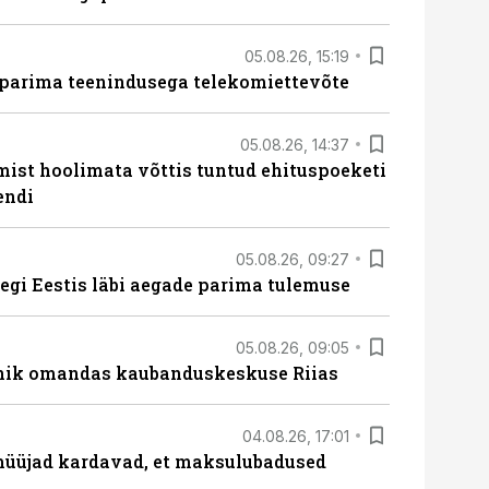
05.08.26, 15:19
 parima teenindusega telekomiettevõte
05.08.26, 14:37
mist hoolimata võttis tuntud ehituspoeketi
endi
05.08.26, 09:27
tegi Eestis läbi aegade parima tulemuse
05.08.26, 09:05
nik omandas kaubanduskeskuse Riias
04.08.26, 17:01
müüjad kardavad, et maksulubadused