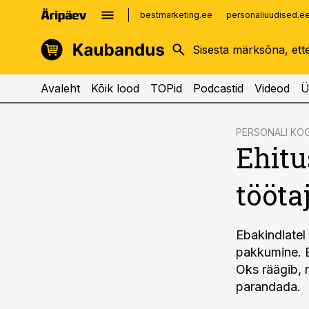
bestmarketing.ee
personaliuudised.e
kinnisvarauudised.ee
imelineajalugu.ee
logistikauudised.ee
imelineteadus.ee
Avaleht
Kõik lood
TOPid
Podcastid
Videod
Ü
cebook
PERSONALI KOO
Ehitu
Twitter)
kedIn
tööta
ail
k
Ebakindlatel
pakkumine. E
Oks räägib, m
parandada.