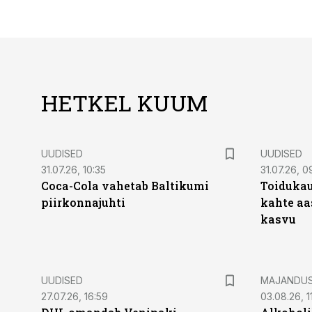
HETKEL KUUM
UUDISED
UUDISED
31.07.26, 10:35
31.07.26, 0
Coca-Cola vahetab Baltikumi
Toidukau
piirkonnajuhti
kahte aa
kasvu
UUDISED
MAJANDU
27.07.26, 16:59
03.08.26, 1