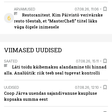
ARVAMUSED
07.08.26, 11:06
Restoranitest. Kim Päivistö verivärske
6
resto tõestab, et “MasterChefi” tiitel läks
väga õigele inimesele
VIIMASED UUDISED
SAATED
07.08.26, 15:11
Läti toidu käibemaksu alandamine tõi hinnad
alla. Analüütik: riik teeb seal tugevat kontrolli
UUDISED
07.08.26, 12:10
Coop Järva uuendas sajandivanuse kaupluse
kopsaka summa eest