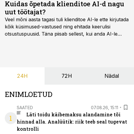
Kuidas õpetada klienditoe AI-d nagu
uut töötajat?
Veel mõni aasta tagasi tuli klienditoe AI-le ette kirjutada
kõik küsimused-vastused ning ehitada keerulisi
otsustuspuusid. Täna piisab sellest, kui anda AI-le
ligipääs õigetele teadmisteallikatele ning kirjeldada
ülesanne tekstina.
24H
72H
Nädal
ENIMLOETUD
SAATED
07.08.26, 15:11
Läti toidu käibemaksu alandamine tõi
1
hinnad alla. Analüütik: riik teeb seal tugevat
kontrolli