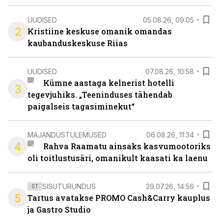
UUDISED
05.08.26, 09:05
2
Kristiine keskuse omanik omandas
kaubanduskeskuse Riias
UUDISED
07.08.26, 10:58
Kümne aastaga kelnerist hotelli
3
tegevjuhiks. „Teeninduses tähendab
paigalseis tagasiminekut“
MAJANDUSTULEMUSED
06.08.26, 11:34
4
Rahva Raamatu ainsaks kasvumootoriks
oli toitlustusäri, omanikult kaasati ka laenu
SISUTURUNDUS
29.07.26, 14:56
ST
5
Tartus avatakse PROMO Cash&Carry kauplus
ja Gastro Studio