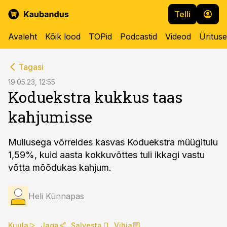
Telli
Avaleht
Kõik lood
TOPid
Podcastid
Videod
Üritus
cebook
Tagasi
Twitter)
19.05.23, 12:55
Koduekstra kukkus taas
kedIn
kahjumisse
ail
k
Mullusega võrreldes kasvas Koduekstra müügitulu
1,59%, kuid aasta kokkuvõttes tuli ikkagi vastu
võtta mõõdukas kahjum.
Heli Künnapas
Kuula
Jaga
Salvesta
Vihja