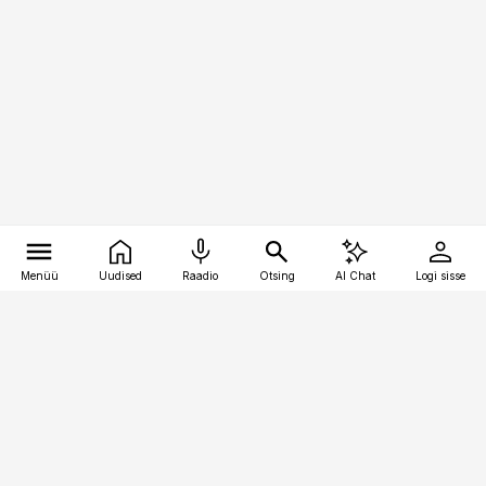
Menüü
Uudised
Raadio
Otsing
AI Chat
Logi sisse
Vana-Lõuna 39/1, 19094 Tallinn
(+372) 667 0111
kaubandus@kaubandus.ee