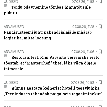
UUDISED
07.08.26, 11:58
Toidu odavnemine tõmbas hinnatõusule
pidurit
ARVAMUSED
07.08.26, 11:18
Pandisüsteemi juht: pakendi jalajälje määrab
logistika, mitte loosung
ARVAMUSED
07.08.26, 11:06
Restoranitest. Kim Päivistö verivärske resto
tõestab, et “MasterChefi” tiitel läks väga õigele
inimesele
UUDISED
07.08.26, 10:58
Kümne aastaga kelnerist hotelli tegevjuhiks.
„Teeninduses tähendab paigalseis tagasiminekut“