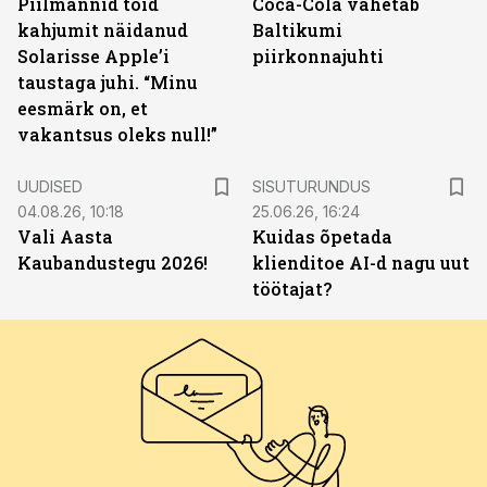
Piilmannid tõid
Coca-Cola vahetab
kahjumit näidanud
Baltikumi
Solarisse Apple’i
piirkonnajuhti
taustaga juhi. “Minu
eesmärk on, et
vakantsus oleks null!”
ST
UUDISED
SISUTURUNDUS
04.08.26, 10:18
25.06.26, 16:24
Vali Aasta
Kuidas õpetada
Kaubandustegu 2026!
klienditoe AI-d nagu uut
töötajat?