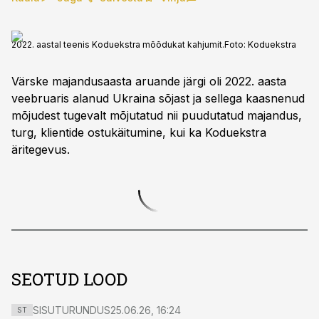
2022. aastal teenis Koduekstra mõõdukat kahjumit.
Foto:
Koduekstra
Värske majandusaasta aruande järgi oli 2022. aasta
veebruaris alanud Ukraina sõjast ja sellega kaasnenud
mõjudest tugevalt mõjutatud nii puudutatud majandus,
turg, klientide ostukäitumine, kui ka Koduekstra
äritegevus.
SEOTUD LOOD
SISUTURUNDUS
25.06.26, 16:24
ST