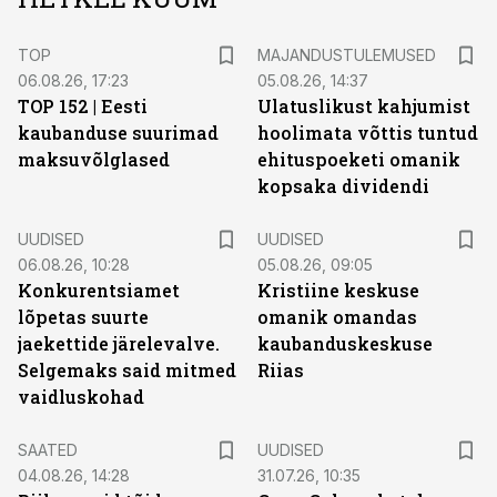
TOP
MAJANDUSTULEMUSED
06.08.26, 17:23
05.08.26, 14:37
TOP 152 | Eesti
Ulatuslikust kahjumist
kaubanduse suurimad
hoolimata võttis tuntud
maksuvõlglased
ehituspoeketi omanik
kopsaka dividendi
UUDISED
UUDISED
06.08.26, 10:28
05.08.26, 09:05
Konkurentsiamet
Kristiine keskuse
lõpetas suurte
omanik omandas
jaekettide järelevalve.
kaubanduskeskuse
Selgemaks said mitmed
Riias
vaidluskohad
SAATED
UUDISED
04.08.26, 14:28
31.07.26, 10:35