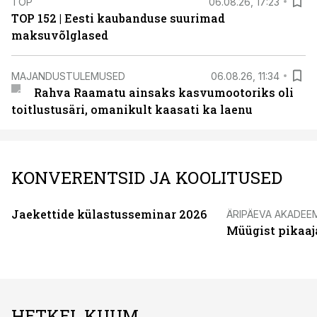
TOP
06.08.26, 17:23
TOP 152 | Eesti kaubanduse suurimad
maksuvõlglased
MAJANDUSTULEMUSED
06.08.26, 11:34
Rahva Raamatu ainsaks kasvumootoriks oli
toitlustusäri, omanikult kaasati ka laenu
KONVERENTSID JA KOOLITUSED
Jaekettide külastusseminar 2026
ÄRIPÄEVA AKADEE
Müügist pikaaj
HETKEL KUUM