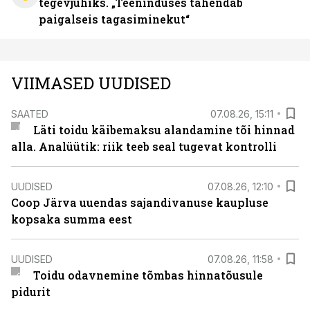
tegevjuhiks. „Teeninduses tähendab
paigalseis tagasiminekut“
VIIMASED UUDISED
SAATED
07.08.26, 15:11
Läti toidu käibemaksu alandamine tõi hinnad
alla. Analüütik: riik teeb seal tugevat kontrolli
UUDISED
07.08.26, 12:10
Coop Järva uuendas sajandivanuse kaupluse
kopsaka summa eest
UUDISED
07.08.26, 11:58
Toidu odavnemine tõmbas hinnatõusule
pidurit