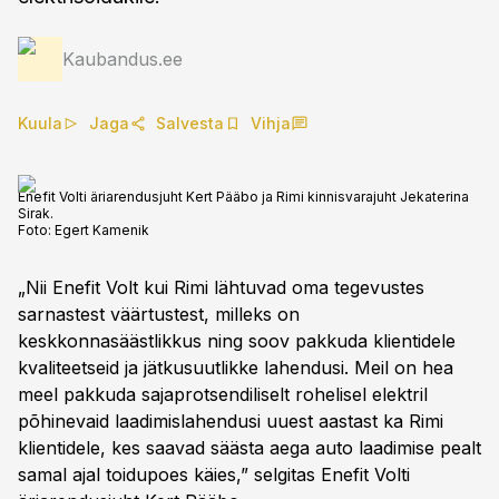
Kaubandus.ee
Kuula
Jaga
Salvesta
Vihja
Enefit Volti äriarendusjuht Kert Pääbo ja Rimi kinnisvarajuht Jekaterina
Sirak.
Foto:
Egert Kamenik
„Nii Enefit Volt kui Rimi lähtuvad oma tegevustes
sarnastest väärtustest, milleks on
keskkonnasäästlikkus ning soov pakkuda klientidele
kvaliteetseid ja jätkusuutlikke lahendusi. Meil on hea
meel pakkuda sajaprotsendiliselt rohelisel elektril
põhinevaid laadimislahendusi uuest aastast ka Rimi
klientidele, kes saavad säästa aega auto laadimise pealt
samal ajal toidupoes käies,” selgitas Enefit Volti