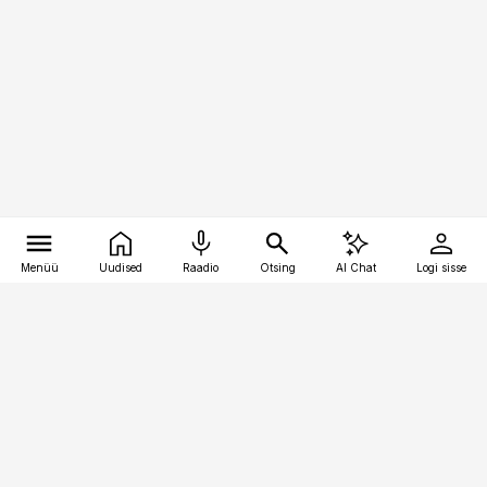
Menüü
Uudised
Raadio
Otsing
AI Chat
Logi sisse
Vana-Lõuna 39/1, 19094 Tallinn
(+372) 667 0111
kaubandus@kaubandus.ee