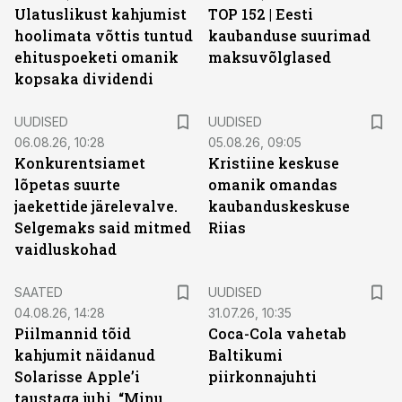
Ulatuslikust kahjumist
TOP 152 | Eesti
hoolimata võttis tuntud
kaubanduse suurimad
ehituspoeketi omanik
maksuvõlglased
kopsaka dividendi
UUDISED
UUDISED
06.08.26, 10:28
05.08.26, 09:05
Konkurentsiamet
Kristiine keskuse
lõpetas suurte
omanik omandas
jaekettide järelevalve.
kaubanduskeskuse
Selgemaks said mitmed
Riias
vaidluskohad
SAATED
UUDISED
04.08.26, 14:28
31.07.26, 10:35
Piilmannid tõid
Coca-Cola vahetab
kahjumit näidanud
Baltikumi
Solarisse Apple’i
piirkonnajuhti
taustaga juhi. “Minu