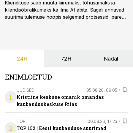
Kliendituge saab muuta kiiremaks, tõhusamaks ja
kliendisõbralikumaks ka ilma AI abita. Sageli annavad
suurima tulemuse hoopis selgemad protsessid, parem
iseteenindus, nutikad automatiseerimised ja õigel ajal
jagatud info.
24H
72H
Nädal
ENIMLOETUD
UUDISED
05.08.26, 09:05
1
Kristiine keskuse omanik omandas
kaubanduskeskuse Riias
TOP
06.08.26, 17:23
2
TOP 152 | Eesti kaubanduse suurimad