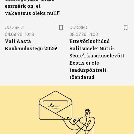
eesmärk on, et
vakantsus oleks null!”
UUDISED
UUDISED
04.08.26, 10:18
08.07.26, 11:00
Vali Aasta
Ettevõtlusliidud
Kaubandustegu 2026!
valitsusele: Nutri-
Score'i kasutuselevõtt
Eestis ei ole
teaduspõhiselt
tõendatud