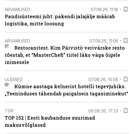
ARVAMUSED
07.08.26, 11:18
Pandisüsteemi juht: pakendi jalajälje määrab
logistika, mitte loosung
ARVAMUSED
07.08.26, 11:06
Restoranitest. Kim Päivistö verivärske resto
tõestab, et “MasterChefi” tiitel läks väga õigele
inimesele
UUDISED
07.08.26, 10:58
Kümne aastaga kelnerist hotelli tegevjuhiks.
„Teeninduses tähendab paigalseis tagasiminekut“
TOP
06.08.26, 17:23
TOP 152 | Eesti kaubanduse suurimad
maksuvõlglased