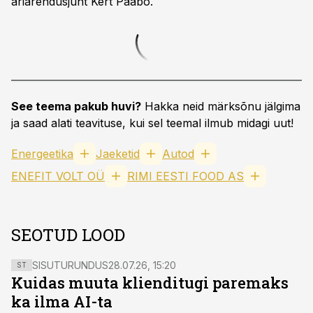
äriarendusjuht Kert Pääbo.
See teema pakub huvi?
Hakka neid märksõnu jälgima
ja saad alati teavituse, kui sel teemal ilmub midagi uut!
Energeetika
Jaeketid
Autod
ENEFIT VOLT OÜ
RIMI EESTI FOOD AS
SEOTUD LOOD
SISUTURUNDUS
28.07.26, 15:20
ST
Kuidas muuta klienditugi paremaks
ka ilma AI-ta