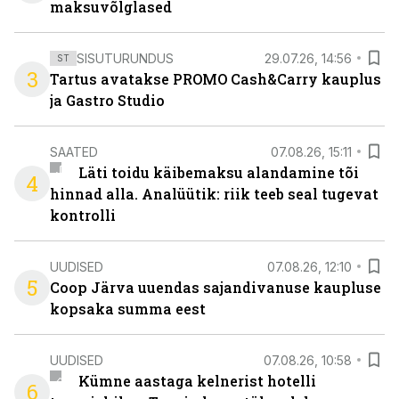
maksuvõlglased
SISUTURUNDUS
29.07.26, 14:56
ST
3
Tartus avatakse PROMO Cash&Carry kauplus
ja Gastro Studio
SAATED
07.08.26, 15:11
Läti toidu käibemaksu alandamine tõi
4
hinnad alla. Analüütik: riik teeb seal tugevat
kontrolli
UUDISED
07.08.26, 12:10
5
Coop Järva uuendas sajandivanuse kaupluse
kopsaka summa eest
UUDISED
07.08.26, 10:58
Kümne aastaga kelnerist hotelli
6