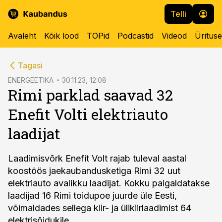
Telli
Avaleht
Kõik lood
TOPid
Podcastid
Videod
Üritus
cebook
Tagasi
Twitter)
ENERGEETIKA
30.11.23, 12:08
Rimi parklad saavad 32
kedIn
Enefit Volti elektriauto
ail
laadijat
k
Laadimisvõrk Enefit Volt rajab tuleval aastal
koostöös jaekaubandusketiga Rimi 32 uut
elektriauto avalikku laadijat. Kokku paigaldatakse
laadijad 16 Rimi toidupoe juurde üle Eesti,
võimaldades sellega kiir- ja ülikiirlaadimist 64
elektrisõidukile.