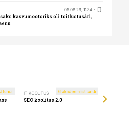
06.08.26, 11:34
aks kasvumootoriks oli toitlustusäri,
laenu
t tundi
6 akadeemilist tundi
Müügijuh
IT KOOLITUS
ass
SEO koolitus 2.0