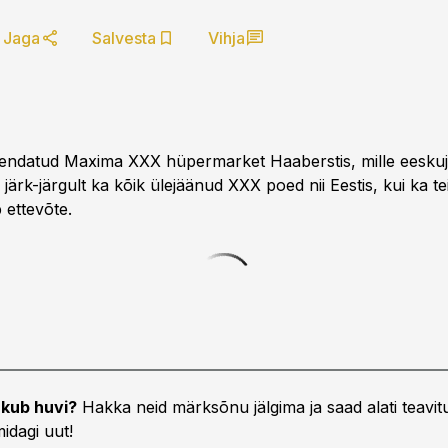
Jaga
Salvesta
Vihja
kendatud Maxima XXX hüpermarket Haaberstis, mille eeskuj
ärk-järgult ka kõik ülejäänud XXX poed nii Eestis, kui ka tei
b ettevõte.
kub huvi?
Hakka neid märksõnu jälgima ja saad alati teavitu
idagi uut!