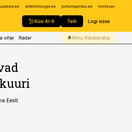
Iseteenindus
uudised.ee
aritehnoloogia.ee
pollumajandus.ee
kinnisvarauudised.
Telli Kaubandus
Küsi AI-lt
Telli
Logi sisse
a vihje
Radar
Minu Kaubandus
vad
kuuri
ma Eesti