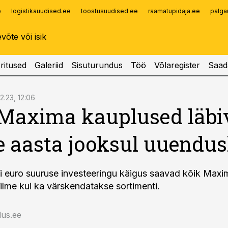
e
logistikauudised.ee
toostusuudised.ee
raamatupidaja.ee
palga
Infopank
Radar
ritused
Galeriid
Sisuturundus
Töö
Võlaregister
Saad
12.23, 12:06
 Maxima kauplused läbi
 aasta jooksul uuendus
oni euro suuruse investeeringu käigus saavad kõik Maxi
 ilme kui ka värskendatakse sortimenti.
us.ee