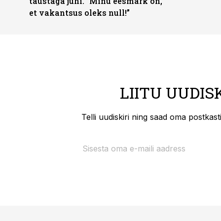
taustaga juhi. “Minu eesmärk on,
et vakantsus oleks null!”
LIITU UUDIS
Telli uudiskiri ning saad oma postkas