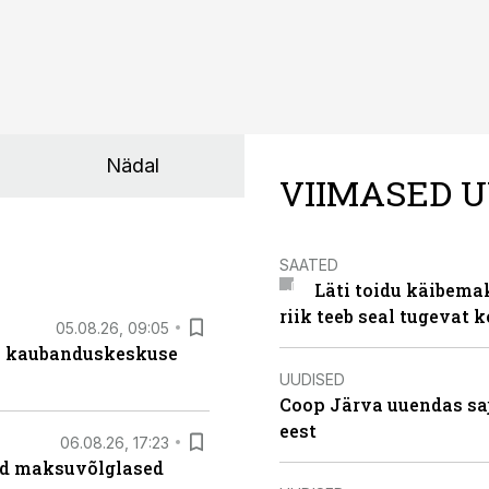
Nädal
VIIMASED U
SAATED
Läti toidu käibema
riik teeb seal tugevat k
05.08.26, 09:05
s kaubanduskeskuse
UUDISED
Coop Järva uuendas s
eest
06.08.26, 17:23
ad maksuvõlglased