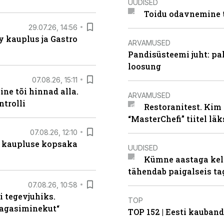
UUDISED
Toidu odavnemine 
29.07.26, 14:56
 kauplus ja Gastro
ARVAMUSED
Pandisüsteemi juht: pak
loosung
07.08.26, 15:11
ne tõi hinnad alla.
ARVAMUSED
ntrolli
Restoranitest. Kim 
“MasterChefi” tiitel lä
07.08.26, 12:10
 kaupluse kopsaka
UUDISED
Kümne aastaga keln
tähendab paigalseis t
07.08.26, 10:58
i tegevjuhiks.
TOP
tagasiminekut“
TOP 152 | Eesti kauba