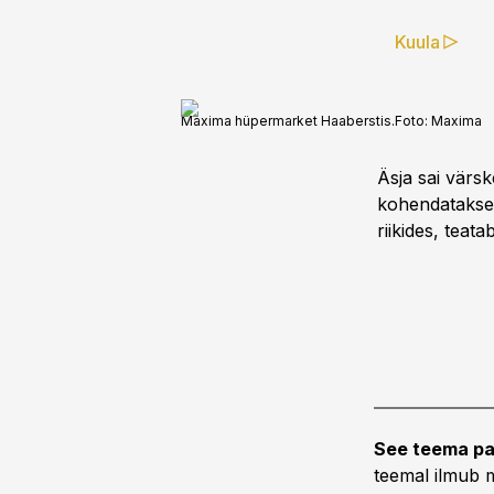
Kuula
Maxima hüpermarket Haaberstis.
Foto:
Maxima
Äsja sai värs
kohendatakse j
riikides, teata
See teema pa
teemal ilmub m