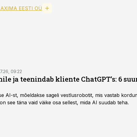
AXIMA EESTI OÜ
7.26, 09:22
nile ja teenindab kliente ChatGPT’s: 6 suu
kse AI-st, mõeldakse sageli vestlusrobotit, mis vastab kord
 on see täna vaid väike osa sellest, mida AI suudab teha.