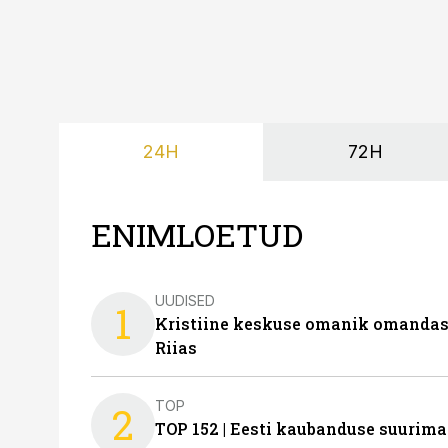
24H
72H
ENIMLOETUD
UUDISED
1
Kristiine keskuse omanik omanda
Riias
TOP
2
TOP 152 | Eesti kaubanduse suurim