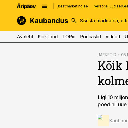
bestmarketing.ee
personaliuudised.e
kinnisvarauudised.ee
imelineajalugu.ee
logistikauudised.ee
imelineteadus.ee
Avaleht
Kõik lood
TOPid
Podcastid
Videod
Ü
cebook
JAEKETID
05.
Kõik
Twitter)
kedIn
kolme
ail
k
Ligi 10 milj
poed nii uue
Kauband