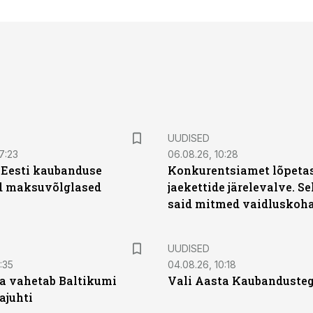
UUDISED
7:23
06.08.26, 10:28
| Eesti kaubanduse
Konkurentsiamet lõpetas
d maksuvõlglased
jaekettide järelevalve. 
said mitmed vaidluskoh
UUDISED
:35
04.08.26, 10:18
a vahetab Baltikumi
Vali Aasta Kaubandusteg
ajuhti