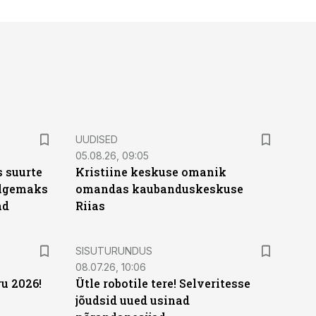
UUDISED
05.08.26, 09:05
 suurte
Kristiine keskuse omanik
Selgemaks
omandas kaubanduskeskuse
ad
Riias
ST
SISUTURUNDUS
08.07.26, 10:06
u 2026!
Ütle robotile tere! Selveritesse
jõudsid uued usinad