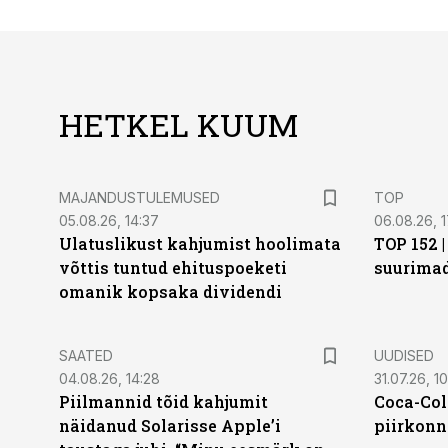
HETKEL KUUM
MAJANDUSTULEMUSED
TOP
05.08.26, 14:37
06.08.26, 1
Ulatuslikust kahjumist hoolimata
TOP 152 
võttis tuntud ehituspoeketi
suurima
omanik kopsaka dividendi
SAATED
UUDISED
04.08.26, 14:28
31.07.26, 10
Piilmannid tõid kahjumit
Coca-Col
näidanud Solarisse Apple’i
piirkonn