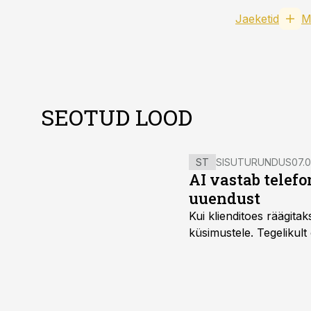
Jaeketid
M
SEOTUD LOOD
ST
SISUTURUNDUS
07.0
AI vastab telefo
uuendust
Kui klienditoes räägita
küsimustele. Tegelikult