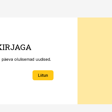
KIRJAGA
ti päeva olulisemad uudised.
Liitun