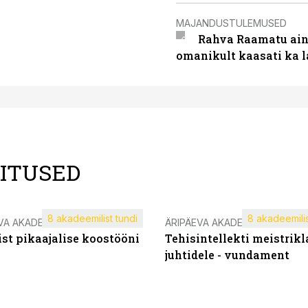
MAJANDUSTULEMUSED
Rahva Raamatu ains
omanikult kaasati ka 
LITUSED
8 akadeemilist tundi
8 akadeemilis
VA AKADEEMIA
ÄRIPÄEVA AKADEEMIA
st pikaajalise koostööni
Tehisintellekti meistrikl
juhtidele - vundament