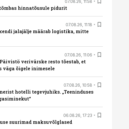
07.08.26, 11:58
tõmbas hinnatõusule pidurit
07.08.26, 11:18
endi jalajälje määrab logistika, mitte
07.08.26, 11:06
Päivistö verivärske resto tõestab, et
ks väga õigele inimesele
07.08.26, 10:58
erist hotelli tegevjuhiks. „Teeninduses
agasiminekut“
06.08.26, 17:23
nduse suurimad maksuvõlglased