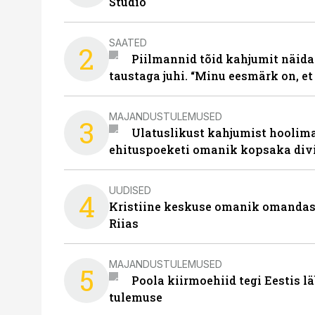
Studio
SAATED
2
Piilmannid tõid kahjumit näida
taustaga juhi. “Minu eesmärk on, et
MAJANDUSTULEMUSED
3
Ulatuslikust kahjumist hoolima
ehituspoeketi omanik kopsaka div
UUDISED
4
Kristiine keskuse omanik omanda
Riias
MAJANDUSTULEMUSED
5
Poola kiirmoehiid tegi Eestis l
tulemuse