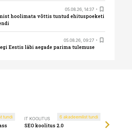
05.08.26, 14:37
mist hoolimata võttis tuntud ehituspoeketi
endi
05.08.26, 09:27
tegi Eestis läbi aegade parima tulemuse
t tundi
6 akadeemilist tundi
Müügijuh
IT KOOLITUS
ass
SEO koolitus 2.0