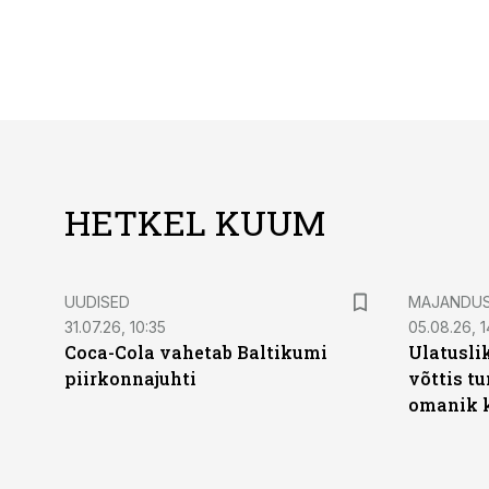
HETKEL KUUM
UUDISED
MAJANDU
31.07.26, 10:35
05.08.26, 1
Coca-Cola vahetab Baltikumi
Ulatusli
piirkonnajuhti
võttis t
omanik k