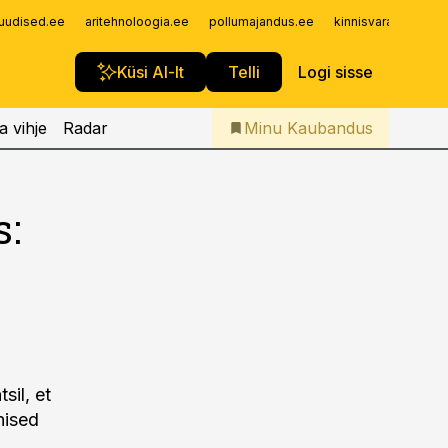
Iseteenindus
uudised.ee
aritehnoloogia.ee
pollumajandus.ee
kinnisvarauudised.
Telli Kaubandus
Küsi AI-lt
Telli
Logi sisse
a vihje
Radar
Minu Kaubandus
s:
sil, et
hised