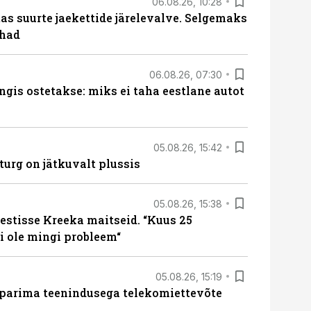
06.08.26, 10:28
s suurte jaekettide järelevalve. Selgemaks
ohad
06.08.26, 07:30
ngis ostetakse: miks ei taha eestlane autot
05.08.26, 15:42
turg on jätkuvalt plussis
05.08.26, 15:38
estisse Kreeka maitseid. “Kuus 25
 ole mingi probleem“
05.08.26, 15:19
 parima teenindusega telekomiettevõte