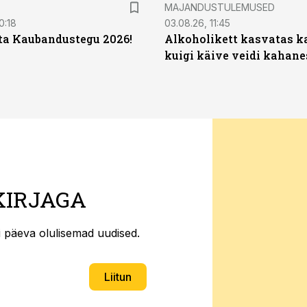
MAJANDUSTULEMUSED
0:18
03.08.26, 11:45
ta Kaubandustegu 2026!
Alkoholikett kasvatas k
kuigi käive veidi kahane
KIRJAGA
ti päeva olulisemad uudised.
Liitun