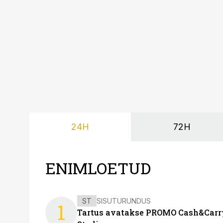
süsteemi kuni Euroopa 
lahenduses. Pakendi esi
24H
72H
ENIMLOETUD
ST
SISUTURUNDUS
1
Tartus avatakse PROMO Cash&Carry