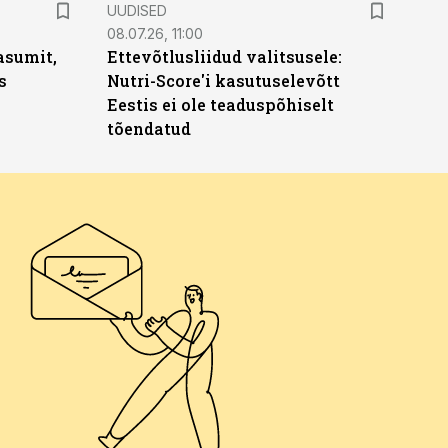
UUDISED
08.07.26, 11:00
asumit,
Ettevõtlusliidud valitsusele:
s
Nutri-Score'i kasutuselevõtt
Eestis ei ole teaduspõhiselt
tõendatud