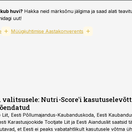
kub huvi?
Hakka neid märksõnu jälgima ja saad alati teavitu
idagi uut!
e
Müügijuhtimise Aastakonverents
 valitsusele: Nutri-Score'i kasutuselevõtt 
tõendatud
e Liit, Eesti Põllumajandus-Kaubanduskoda, Eesti Kaubandu
 Eesti Karastusjookide Tootjate Liit ja Eesti Aiandusliit saatsid 
utavad, et Eesti ei peaks vabatahtlikult kasutusele võtma ü