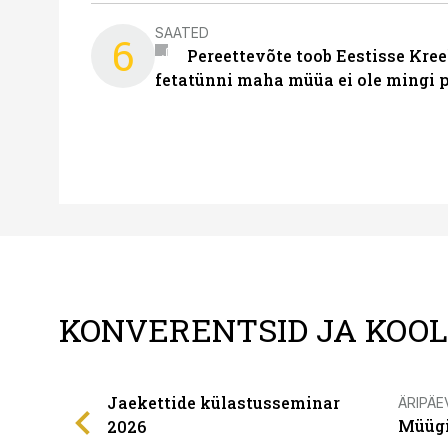
SAATED
6
Pereettevõte toob Eestisse Kree
fetatünni maha müüa ei ole mingi 
KONVERENTSID JA KOO
Jaekettide külastusseminar
ÄRIPÄE
Müügi
2026