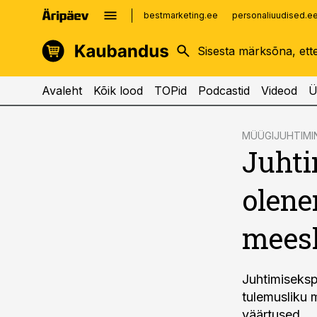
bestmarketing.ee
personaliuudised.e
kinnisvarauudised.ee
imelineajalugu.ee
logistikauudised.ee
imelineteadus.ee
Avaleht
Kõik lood
TOPid
Podcastid
Videod
Ü
cebook
MÜÜGIJUHTIMI
Juhti
Twitter)
kedIn
olene
ail
mees
k
Juhtimiseksp
tulemusliku 
väärtused.