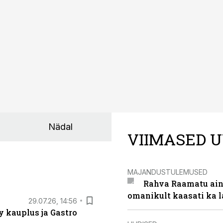
Liidus pole kokku lepitud ühtses, teaduspõhises ja toiduku
külje märgistuse eesmärk peaks olema tarbijainfo lihtsustam
Nädal
VIIMASED U
MAJANDUSTULEMUSED
Rahva Raamatu ains
omanikult kaasati ka 
29.07.26, 14:56
 kauplus ja Gastro