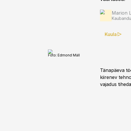
Marion 
Kaubandus
Kuula
Foto:
Edmond Mäll
Tänapäeva töö
kiirenev tehno
vajadus tihed