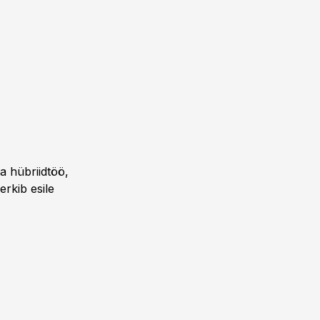
a hübriidtöö,
erkib esile