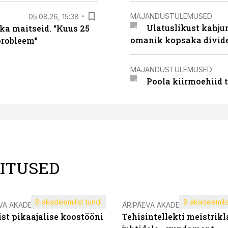
MAJANDUSTULEMUSED
05.08.26, 15:38
Ulatuslikust kahju
ka maitseid. “Kuus 25
omanik kopsaka divid
probleem“
MAJANDUSTULEMUSED
Poola kiirmoehiid 
LITUSED
8 akadeemilist tundi
8 akadeemilis
VA AKADEEMIA
ÄRIPÄEVA AKADEEMIA
st pikaajalise koostööni
Tehisintellekti meistrikl