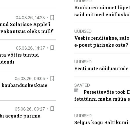
UUDISED
Konkurentsiamet lõpeta
said mitmed vaidlusk
04.08.26, 14:28
nud Solarisse Apple’i
 vakantsus oleks null!”
UUDISED
Veebis renditakse, salo
e-poest päriseks osta?
05.08.26, 14:37
ta võttis tuntud
idendi
UUDISED
Eesti uute sõiduautode 
05.08.26, 09:05
s kaubanduskeskuse
SAATED
Pereettevõte toob E
fetatünni maha müüa ei
05.08.26, 09:27
äbi aegade parima
UUDISED
Selgus kogu Baltikumi