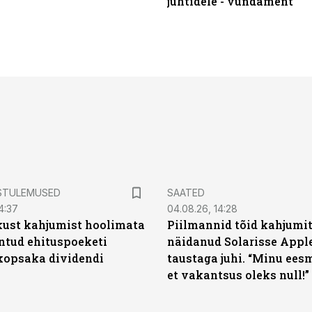
juhtidele - vundament
STULEMUSED
SAATED
4:37
04.08.26, 14:28
kust kahjumist hoolimata
Piilmannid tõid kahjumi
untud ehituspoeketi
näidanud Solarisse Apple
opsaka dividendi
taustaga juhi. “Minu ees
et vakantsus oleks null!”