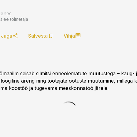
Lehes
.ee toimetaja
Jaga
Salvesta
Vihja
maailm seisab silmitsi enneolematute muutustega – kaug- j
loogiline areng ning töötajate ootuste muutumine, millega k
ama koostöö ja tugevama meeskonnatöö järele.