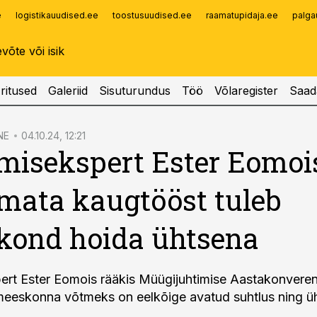
e
logistikauudised.ee
toostusuudised.ee
raamatupidaja.ee
palga
Infopank
Radar
ritused
Galeriid
Sisuturundus
Töö
Võlaregister
Saad
NE
04.10.24, 12:21
misekspert Ester Eomoi
mata kaugtööst tuleb
kond hoida ühtsena
ert Ester Eomois rääkis Müügijuhtimise Aastakonverent
meeskonna võtmeks on eelkõige avatud suhtlus ning ü