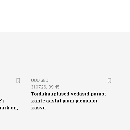
UUDISED
31.07.26, 09:45
t
Toidukauplused vedasid pärast
’i
kahte aastat juuni jaemüügi
märk on,
kasvu