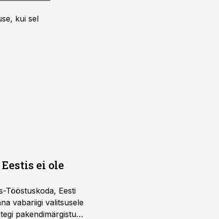
se, kui sel
Eestis ei ole
s-Tööstuskoda, Eesti
täna vabariigi valitsusele
htegi pakendimärgistuse