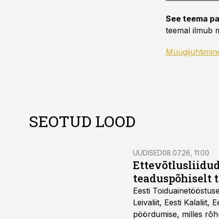
See teema pa
teemal ilmub m
Müügijuhtimin
SEOTUD LOOD
UUDISED
08.07.26, 11:00
Ettevõtlusliidud
teaduspõhiselt 
Eesti Toiduainetööstus
Leivaliit, Eesti Kalaliit,
pöördumise, milles rõh