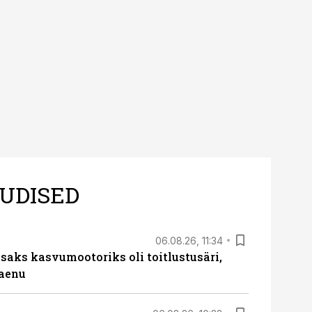
ltuure arvestavas
ine, mitte eksitamine.
UDISED
06.08.26, 11:34
aks kasvumootoriks oli toitlustusäri,
laenu