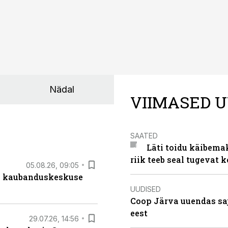
Nädal
VIIMASED U
SAATED
Läti toidu käibema
riik teeb seal tugevat k
05.08.26, 09:05
s kaubanduskeskuse
UUDISED
Coop Järva uuendas s
eest
29.07.26, 14:56