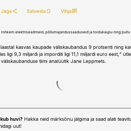
Jaga
Salvesta
Vihja
 rohkem elektriseadmeid, põllumajandussaaduseid ja toidukaupu ning puitu j
laastal kasvas kaupade väliskaubandus 9 protsenti ning ka
 ligi 9,3 miljardi ja imporditi ligi 11,1 miljardi euro eest,“ ütl
i väliskaubanduse tiimi analüütik Jane Leppmets.
kub huvi?
Hakka neid märksõnu jälgima ja saad alati teavitu
idagi uut!