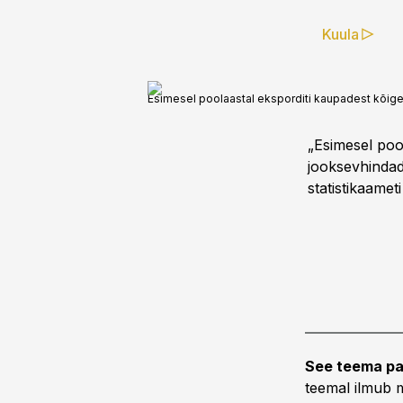
Kuula
Esimesel poolaastal eksporditi kaupadest kõige
„Esimesel poo
jooksevhindades
statistikaamet
See teema pa
teemal ilmub m