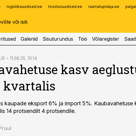
e
logistikauudised.ee
toostusuudised.ee
raamatupidaja.ee
palga
Infopank
Radar
ritused
Galeriid
Sisuturundus
Töö
Võlaregister
Saad
US
11.08.25, 10:14
vahetuse kasv aeglust
s kvartalis
as kaupade eksport 6% ja import 5%. Kaubavahetuse 
lis 14 protsendilt 4 protsendile.
 Pruul