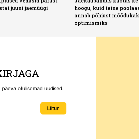
plused vedasid pärast
Jaekaubandus kaotas ke
stat juuni jaemüügi
hoogu, kuid teine poolaa
annab põhjust mõõduka
optimismiks
KIRJAGA
ti päeva olulisemad uudised.
Liitun