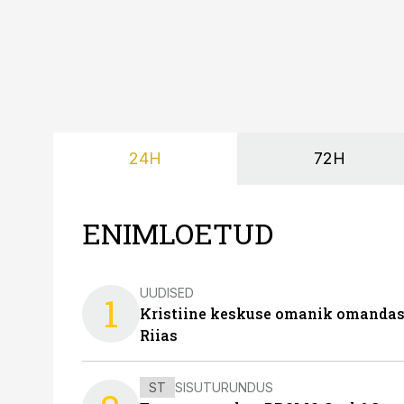
24H
72H
ENIMLOETUD
UUDISED
1
Kristiine keskuse omanik omanda
Riias
ST
SISUTURUNDUS