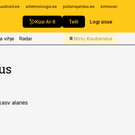
Iseteenindus
uudised.ee
aritehnoloogia.ee
pollumajandus.ee
kinnisvarauudised.
Telli Kaubandus
Küsi AI-lt
Telli
Logi sisse
a vihje
Radar
Minu Kaubandus
us
kasv alanes