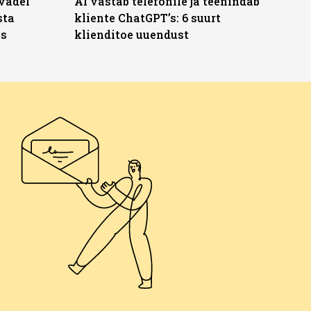
vadel
AI vastab telefonile ja teenindab
sta
kliente ChatGPT’s: 6 suurt
ks
klienditoe uuendust