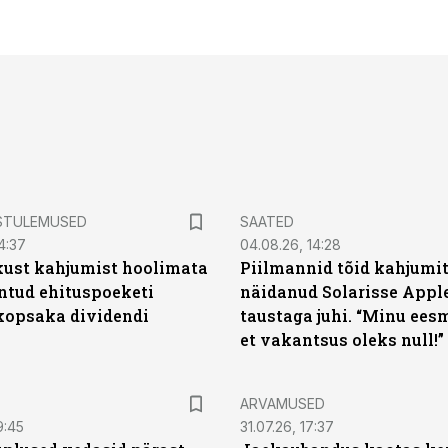
STULEMUSED
SAATED
4:37
04.08.26, 14:28
kust kahjumist hoolimata
Piilmannid tõid kahjumi
untud ehituspoeketi
näidanud Solarisse Apple
opsaka dividendi
taustaga juhi. “Minu ees
et vakantsus oleks null!”
ARVAMUSED
9:45
31.07.26, 17:37