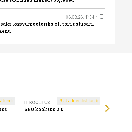
06.08.26, 11:34
aks kasvumootoriks oli toitlustusäri,
laenu
t tundi
6 akadeemilist tundi
Müügijuh
IT KOOLITUS
ass
SEO koolitus 2.0