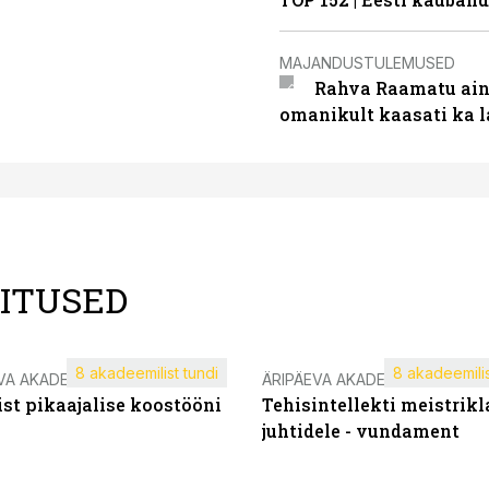
MAJANDUSTULEMUSED
Rahva Raamatu ains
omanikult kaasati ka 
LITUSED
8 akadeemilist tundi
8 akadeemilis
VA AKADEEMIA
ÄRIPÄEVA AKADEEMIA
st pikaajalise koostööni
Tehisintellekti meistrikl
juhtidele - vundament