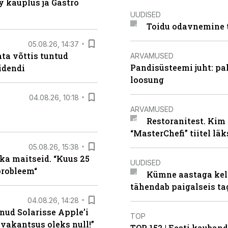
 kauplus ja Gastro
UUDISED
Toidu odavnemine 
05.08.26, 14:37
ta võttis tuntud
ARVAMUSED
Pandisüsteemi juht: pak
idendi
loosung
04.08.26, 10:18
ARVAMUSED
Restoranitest. Kim 
“MasterChefi” tiitel lä
05.08.26, 15:38
ka maitseid. “Kuus 25
UUDISED
probleem“
Kümne aastaga keln
tähendab paigalseis t
04.08.26, 14:28
nud Solarisse Apple’i
TOP
 vakantsus oleks null!”
TOP 152 | Eesti kauba