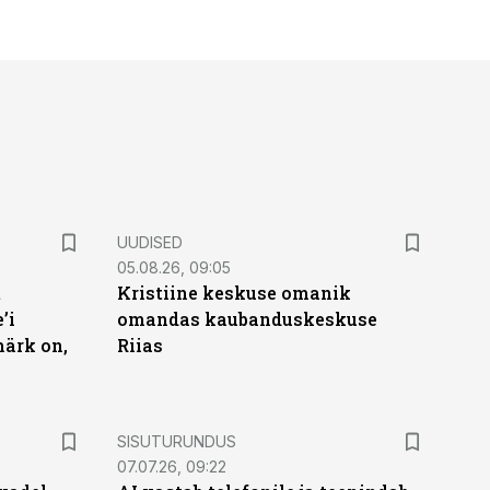
UUDISED
05.08.26, 09:05
t
Kristiine keskuse omanik
’i
omandas kaubanduskeskuse
märk on,
Riias
ST
SISUTURUNDUS
07.07.26, 09:22