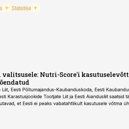
s
Statistika
 valitsusele: Nutri-Score'i kasutuselevõtt 
tõendatud
e Liit, Eesti Põllumajandus-Kaubanduskoda, Eesti Kaubandu
 Eesti Karastusjookide Tootjate Liit ja Eesti Aiandusliit saatsid 
utavad, et Eesti ei peaks vabatahtlikult kasutusele võtma ü
Liidus pole kokku lepitud ühtses, teaduspõhises ja toiduku
külje märgistuse eesmärk peaks olema tarbijainfo lihtsustam