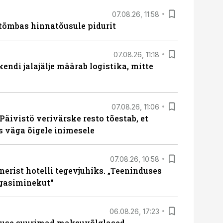
07.08.26, 11:58
tõmbas hinnatõusule pidurit
07.08.26, 11:18
endi jalajälje määrab logistika, mitte
07.08.26, 11:06
Päivistö verivärske resto tõestab, et
ks väga õigele inimesele
07.08.26, 10:58
erist hotelli tegevjuhiks. „Teeninduses
agasiminekut“
06.08.26, 17:23
nduse suurimad maksuvõlglased