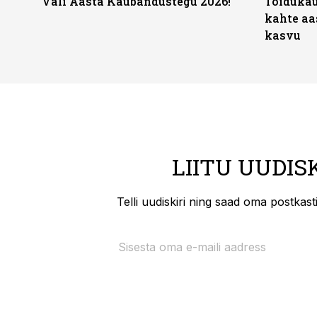
Vali Aasta Kaubandustegu 2026!
Toidukau
kahte aa
kasvu
LIITU UUDIS
Telli uudiskiri ning saad oma postkas