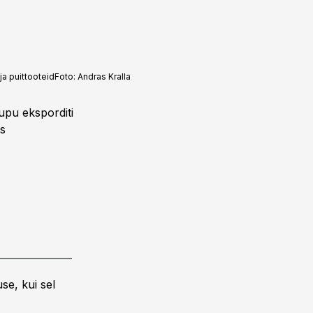
a puittooteid
Foto:
Andras Kralla
upu eksporditi
es
se, kui sel