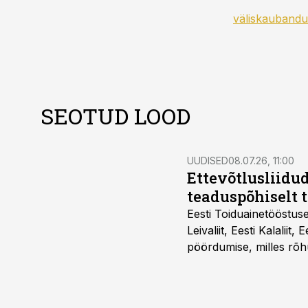
väliskaubandu
SEOTUD LOOD
UUDISED
08.07.26, 11:00
Ettevõtlusliidud
teaduspõhiselt 
Eesti Toiduainetööstus
Leivaliit, Eesti Kalaliit,
pöördumise, milles rõh
süsteemi kuni Euroopa 
lahenduses. Pakendi esi