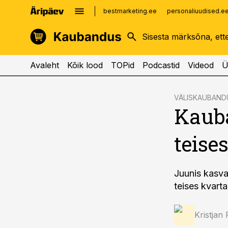
bestmarketing.ee
personaliuudised.e
kinnisvarauudised.ee
imelineajalugu.ee
logistikauudised.ee
imelineteadus.ee
Avaleht
Kõik lood
TOPid
Podcastid
Videod
Ü
cebook
VÄLISKAUBAND
Kauba
Twitter)
kedIn
teise
ail
k
Juunis kasv
teises kvarta
Kristjan