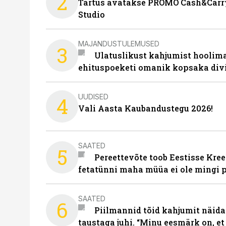
2
Tartus avatakse PROMO Cash&Carry
Studio
MAJANDUSTULEMUSED
3
Ulatuslikust kahjumist hoolima
ehituspoeketi omanik kopsaka div
UUDISED
4
Vali Aasta Kaubandustegu 2026!
SAATED
5
Pereettevõte toob Eestisse Kree
fetatünni maha müüa ei ole mingi 
SAATED
6
Piilmannid tõid kahjumit näida
taustaga juhi. “Minu eesmärk on, et