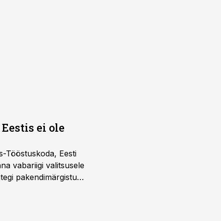
Eestis ei ole
s-Tööstuskoda, Eesti
täna vabariigi valitsusele
htegi pakendimärgistuse
ltuure arvestavas
ine, mitte eksitamine.