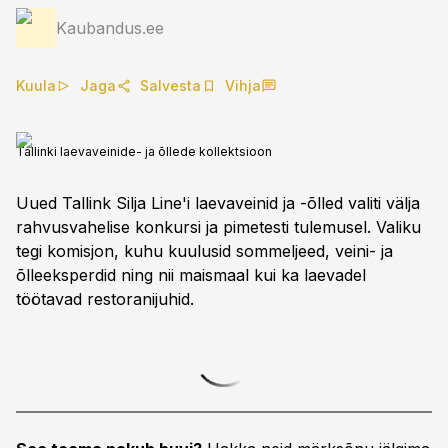
Kaubandus.ee
Kuula
Jaga
Salvesta
Vihja
Tallinki laevaveinide- ja õllede kollektsioon
Uued Tallink Silja Line'i laevaveinid ja -õlled valiti välja
rahvusvahelise konkursi ja pimetesti tulemusel. Valiku
tegi komisjon, kuhu kuulusid sommeljeed, veini- ja
õlleeksperdid ning nii maismaal kui ka laevadel
töötavad restoranijuhid.