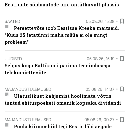
Eesti uute sõiduautode turg on jätkuvalt plussis
SAATED
05.08.26, 15:38
Pereettevõte toob Eestisse Kreeka maitseid.
“Kuus 25 fetatünni maha müüa ei ole mingi
probleem“
UUDISED
05.08.26, 15:19
Selgus kogu Baltikumi parima teenindusega
telekomiettevõte
MAJANDUSTULEMUSED
05.08.26, 14:37
Ulatuslikust kahjumist hoolimata võttis
tuntud ehituspoeketi omanik kopsaka dividendi
MAJANDUSTULEMUSED
05.08.26, 09:27
Poola kiirmoehiid tegi Eestis läbi aegade