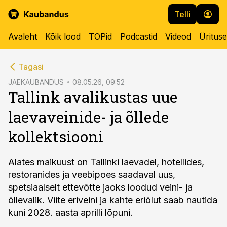
Telli
Avaleht
Kõik lood
TOPid
Podcastid
Videod
Üritus
cebook
Tagasi
Twitter)
JAEKAUBANDUS
08.05.26, 09:52
Tallink avalikustas uue
kedIn
laevaveinide- ja õllede
ail
kollektsiooni
k
Alates maikuust on Tallinki laevadel, hotellides,
restoranides ja veebipoes saadaval uus,
spetsiaalselt ettevõtte jaoks loodud veini- ja
õllevalik. Viite eriveini ja kahte eriõlut saab nautida
kuni 2028. aasta aprilli lõpuni.