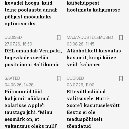
kevadel hoogu, kuid
käibehüppest
teine poolaasta annab
hoolimata kahjumisse
põhjust mõõdukaks
optimismiks
UUDISED
MAJANDUSTULEMUSED
27.07.26, 16:59
03.08.26, 11:45
DHL omandab Venipaki,
Alkoholikett kasvatas
tugevdades seeläbi
kasumit, kuigi käive
positsiooni Baltikumis
veidi kahanes
SAATED
UUDISED
04.08.26, 14:28
08.07.26, 11:00
Piilmannid tõid
Ettevõtlusliidud
kahjumit näidanud
valitsusele: Nutri-
Solarisse Apple’i
Score'i kasutuselevõtt
taustaga juhi. “Minu
Eestis ei ole
eesmärk on, et
teaduspõhiselt
vakantsus oleks null!”
tõendatud