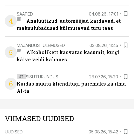
SAATED
04.08.26, 17:01
4
Analüütikud: automüüjad kardavad, et
maksulubadused külmutavad turu taas
MAJANDUSTULEMUSED
03.08.26, 11:45
5
Alkoholikett kasvatas kasumit, kuigi
käive veidi kahanes
SISUTURUNDUS
28.07.26, 15:20
ST
6
Kuidas muuta klienditugi paremaks ka ilma
AI-ta
VIIMASED UUDISED
UUDISED
05.08.26, 15:42