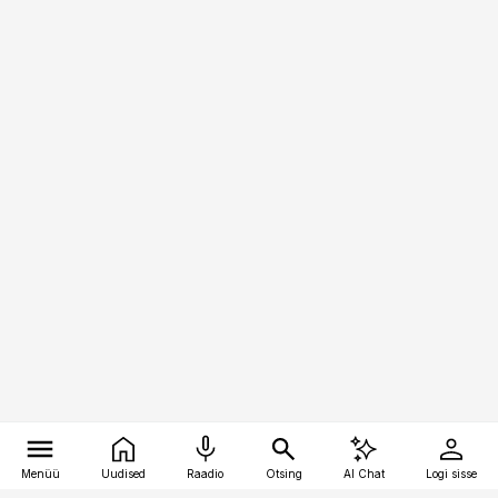
Menüü
Uudised
Raadio
Otsing
AI Chat
Logi sisse