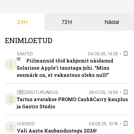
vabatahtlikult kasutusele võtma ühtegi
pakendimärgistuse süsteemi kuni Euroopa Liidus pole
kokku lepitud ühtses, teaduspõhises ja toidukultuure
24H
72H
Nädal
arvestavas lahenduses. Pakendi esikülje märgistuse
eesmärk peaks olema tarbijainfo lihtsustamine, mitte
eksitamine.
ENIMLOETUD
SAATED
04.08.26, 14:28
Piilmannid tõid kahjumit näidanud
1
Solarisse Apple’i taustaga juhi. “Minu
eesmärk on, et vakantsus oleks null!”
SISUTURUNDUS
29.07.26, 14:56
ST
2
Tartus avatakse PROMO Cash&Carry kauplus
ja Gastro Studio
UUDISED
04.08.26, 10:18
3
Vali Aasta Kaubandustegu 2026!