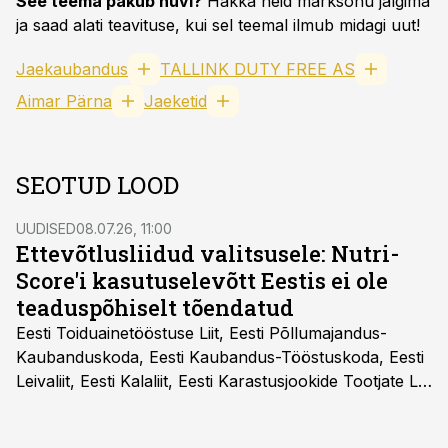
See teema pakub huvi?
Hakka neid märksõnu jälgima
ja saad alati teavituse, kui sel teemal ilmub midagi uut!
Jaekaubandus
TALLINK DUTY FREE AS
Aimar Pärna
Jaeketid
SEOTUD LOOD
UUDISED
08.07.26, 11:00
Ettevõtlusliidud valitsusele: Nutri-
Score'i kasutuselevõtt Eestis ei ole
teaduspõhiselt tõendatud
Eesti Toiduainetööstuse Liit, Eesti Põllumajandus-
Kaubanduskoda, Eesti Kaubandus-Tööstuskoda, Eesti
Leivaliit, Eesti Kalaliit, Eesti Karastusjookide Tootjate Liit
ja Eesti Aiandusliit saatsid täna vabariigi valitsusele
pöördumise, milles rõhutavad, et Eesti ei peaks