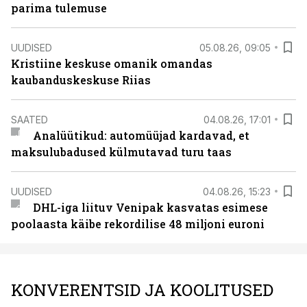
parima tulemuse
UUDISED
05.08.26, 09:05
Kristiine keskuse omanik omandas
kaubanduskeskuse Riias
SAATED
04.08.26, 17:01
Analüütikud: automüüjad kardavad, et
maksulubadused külmutavad turu taas
UUDISED
04.08.26, 15:23
DHL-iga liituv Venipak kasvatas esimese
poolaasta käibe rekordilise 48 miljoni euroni
KONVERENTSID JA KOOLITUSED