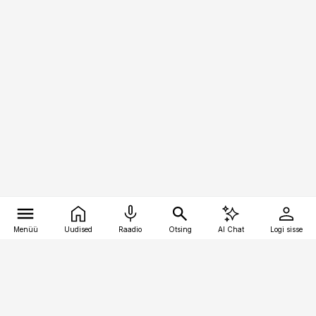
Menüü
Uudised
Raadio
Otsing
AI Chat
Logi sisse
Vana-Lõuna 39/1, 19094 Tallinn
(+372) 667 0111