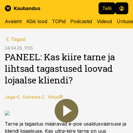
Telli
Avaleht
Kõik lood
TOPid
Podcastid
Videod
Üritus
cebook
Tagasi
Twitter)
24.04.26, 11:55
PANEEL: Kas kiire tarne ja
kedIn
lihtsad tagastused loovad
ail
lojaalse kliendi?
k
Jaga
Salvesta
Vihja
Tarne ja tagastus määravad e-poe usaldusväärsuse ja
kliendi lojaalsuse. Kas
ultra
-kiire tarne on uus