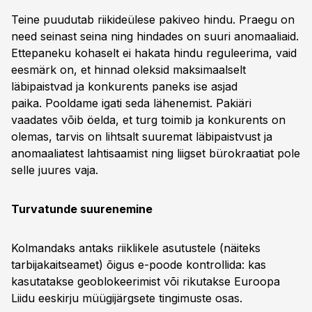
Teine puudutab riikideülese pakiveo hindu. Praegu on
need seinast seina ning hindades on suuri anomaaliaid.
Ettepaneku kohaselt ei hakata hindu reguleerima, vaid
eesmärk on, et hinnad oleksid maksimaalselt
läbipaistvad ja konkurents paneks ise asjad
paika. Pooldame igati seda lähenemist. Pakiäri
vaadates võib öelda, et turg toimib ja konkurents on
olemas, tarvis on lihtsalt suuremat läbipaistvust ja
anomaaliatest lahtisaamist ning liigset bürokraatiat pole
selle juures vaja.
Turvatunde suurenemine
Kolmandaks antaks riiklikele asutustele (näiteks
tarbijakaitseamet) õigus e-poode kontrollida: kas
kasutatakse geoblokeerimist või rikutakse Euroopa
Liidu eeskirju müügijärgsete tingimuste osas.