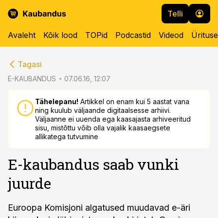
Telli
Avaleht
Kõik lood
TOPid
Podcastid
Videod
Üritus
cebook
cebook
Tagasi
Twitter)
Twitter)
E-KAUBANDUS
07.06.16, 12:07
kedIn
kedIn
Tähelepanu!
Artikkel on enam kui 5 aastat vana
ning kuulub väljaande digitaalsesse arhiivi.
ail
ail
Väljaanne ei uuenda ega kaasajasta arhiveeritud
sisu, mistõttu võib olla vajalik kaasaegsete
k
k
allikatega tutvumine
E-kaubandus saab vunki
juurde
Euroopa Komisjoni algatused muudavad e-äri