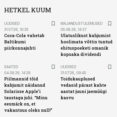
HETKEL KUUM
UUDISED
MAJANDUSTULEMUSED
31.07.26, 10:35
05.08.26, 14:37
Coca-Cola vahetab
Ulatuslikust kahjumist
Baltikumi
hoolimata võttis tuntud
piirkonnajuhti
ehituspoeketi omanik
kopsaka dividendi
SAATED
UUDISED
04.08.26, 14:28
31.07.26, 09:45
Piilmannid tõid
Toidukauplused
kahjumit näidanud
vedasid pärast kahte
Solarisse Apple’i
aastat juuni jaemüügi
taustaga juhi. “Minu
kasvu
eesmärk on, et
vakantsus oleks null!”