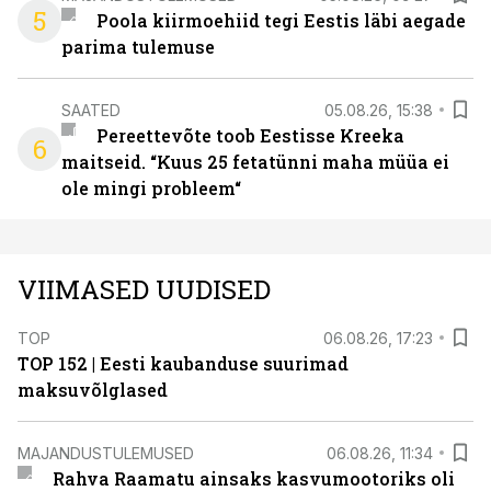
5
Poola kiirmoehiid tegi Eestis läbi aegade
parima tulemuse
SAATED
05.08.26, 15:38
Pereettevõte toob Eestisse Kreeka
6
maitseid. “Kuus 25 fetatünni maha müüa ei
ole mingi probleem“
VIIMASED UUDISED
TOP
06.08.26, 17:23
TOP 152 | Eesti kaubanduse suurimad
maksuvõlglased
MAJANDUSTULEMUSED
06.08.26, 11:34
Rahva Raamatu ainsaks kasvumootoriks oli