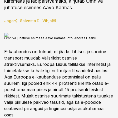
kiiremaks ja läbipaistvamaks, kirjutab Omniva
juhatuse esimees Aavo Kärmas.
Jaga
Salvesta
Vihja
Omniva juhatuse esimees Aavo Kärmas
Foto:
Andres Haabu
E-kaubandus on tulnud, et jääda. Lihtsus ja soodne
transport muudab välisriigist ostmise
atraktiivsemaks. Euroopa Liidus tellitakse internetist ja
toimetatakse kohale ligi neli miljardit saadetist aastas.
Aga Euroopa e-kaubanduse potentsiaal on palju
suurem: ligi pooled ehk 44 protsenti kliente ostab e-
poest oma maa piires ja ainult 15 protsenti teistest
riikidest. Mujalt ostmise suurimate takistustena tuuakse
välja piiriülese pakiveo tasusid, aga ka e-poodide
seatavaid piiranguid ja tingimusi ostja asukohamaa
osas.