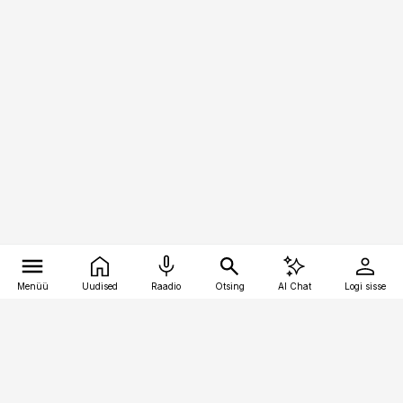
Menüü
Uudised
Raadio
Otsing
AI Chat
Logi sisse
Vana-Lõuna 39/1, 19094 Tallinn
(+372) 667 0111