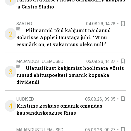
ja Gastro Studio
SAATED
04.08.26, 14:28
Piilmannid tõid kahjumit näidanud
2
Solarisse Apple’i taustaga juhi. “Minu
eesmärk on, et vakantsus oleks null!”
MAJANDUSTULEMUSED
05.08.26, 14:37
Ulatuslikust kahjumist hoolimata võttis
3
tuntud ehituspoeketi omanik kopsaka
dividendi
UUDISED
05.08.26, 09:05
4
Kristiine keskuse omanik omandas
kaubanduskeskuse Riias
MAJANDUSTULEMUSED
05.08.26, 09:27