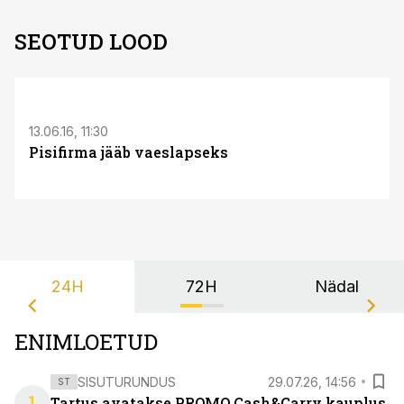
SEOTUD LOOD
S
13.06.16, 11:30
Pisifirma jääb vaeslapseks
24H
72H
Nädal
ENIMLOETUD
SISUTURUNDUS
29.07.26, 14:56
ST
1
Tartus avatakse PROMO Cash&Carry kauplus