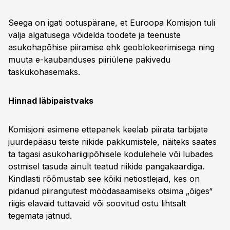
Seega on igati ootuspärane, et Euroopa Komisjon tuli
välja algatusega võidelda toodete ja teenuste
asukohapõhise piiramise ehk geoblokeerimisega ning
muuta e-kaubanduses piiriülene pakivedu
taskukohasemaks.
Hinnad läbipaistvaks
Komisjoni esimene ettepanek keelab piirata tarbijate
juurdepääsu teiste riikide pakkumistele, näiteks saates
ta tagasi asukohariigipõhisele kodulehele või lubades
ostmisel tasuda ainult teatud riikide pangakaardiga.
Kindlasti rõõmustab see kõiki netiostlejaid, kes on
pidanud piirangutest möödasaamiseks otsima „õiges“
riigis elavaid tuttavaid või soovitud ostu lihtsalt
tegemata jätnud.