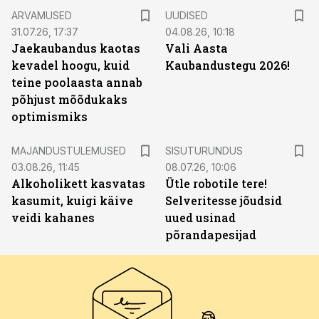
ARVAMUSED
UUDISED
31.07.26, 17:37
04.08.26, 10:18
Jaekaubandus kaotas
Vali Aasta
kevadel hoogu, kuid
Kaubandustegu 2026!
teine poolaasta annab
põhjust mõõdukaks
optimismiks
ST
MAJANDUSTULEMUSED
SISUTURUNDUS
03.08.26, 11:45
08.07.26, 10:06
Alkoholikett kasvatas
Ütle robotile tere!
kasumit, kuigi käive
Selveritesse jõudsid
veidi kahanes
uued usinad
põrandapesijad