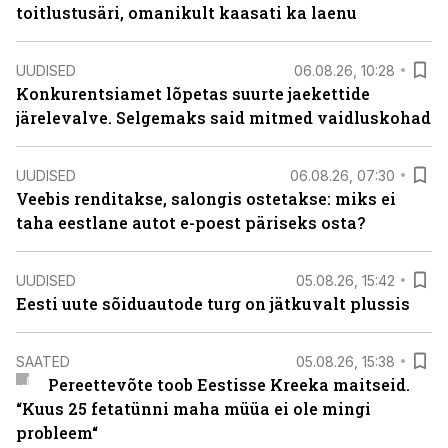
toitlustusäri, omanikult kaasati ka laenu
UUDISED
06.08.26, 10:28
Konkurentsiamet lõpetas suurte jaekettide
järelevalve. Selgemaks said mitmed vaidluskohad
UUDISED
06.08.26, 07:30
Veebis renditakse, salongis ostetakse: miks ei
taha eestlane autot e-poest päriseks osta?
UUDISED
05.08.26, 15:42
Eesti uute sõiduautode turg on jätkuvalt plussis
SAATED
05.08.26, 15:38
Pereettevõte toob Eestisse Kreeka maitseid.
“Kuus 25 fetatünni maha müüa ei ole mingi
probleem“