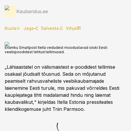
Kaubandus.ee
Kuula
Jaga
Salvesta
Vihja
Enamku Smartpost Itella vedudest moodustavad siiski Eesti
veebipoodidest tehtud tellimused.
„Lähiaastatel on välismaistest e-poodidest tellimise
osakaal jõudsalt tõusnud. Seda on mõjutanud
peamiselt rahvusvaheliste veebikaubamajade
laienemine Eesti turule, mis pakuvad võrreldes Eesti
kauplejatega tihti madalamaid hindu ning laiemat
kaubavalikut,“ kirjeldas Itella Estonia pressiteates
kliendikogemuse juht Triin Parmsoo.