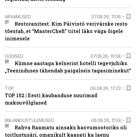
ARVAMUSED
07.08.26, 11:06
Restoranitest. Kim Päivistö verivärske resto
tõestab, et “MasterChefi” tiitel läks väga õigele
inimesele
UUDISED
07.08.26, 10:58
Kümne aastaga kelnerist hotelli tegevjuhiks.
„Teeninduses tähendab paigalseis tagasiminekut“
TOP
06.08.26, 17:23
TOP 152 | Eesti kaubanduse suurimad
maksuvõlglased
MAJANDUSTULEMUSED
06.08.26, 11:34
Rahva Raamatu ainsaks kasvumootoriks oli
toitlustusäri, omanikult kaasati ka laenu