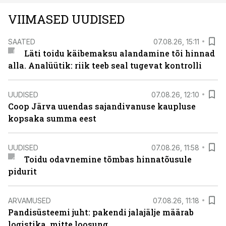
VIIMASED UUDISED
SAATED
07.08.26, 15:11
Läti toidu käibemaksu alandamine tõi hinnad
alla. Analüütik: riik teeb seal tugevat kontrolli
UUDISED
07.08.26, 12:10
Coop Järva uuendas sajandivanuse kaupluse
kopsaka summa eest
UUDISED
07.08.26, 11:58
Toidu odavnemine tõmbas hinnatõusule
pidurit
ARVAMUSED
07.08.26, 11:18
Pandisüsteemi juht: pakendi jalajälje määrab
logistika, mitte loosung