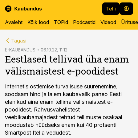
Telli
Avaleht
Kõik lood
TOPid
Podcastid
Videod
Üritus
cebook
Tagasi
Twitter)
E-KAUBANDUS
06.10.22, 11:12
Eestlased tellivad üha enam
kedIn
välismaistest e-poodidest
ail
k
Internetis ostlemise turvalisuse suurenemine,
soodsam hind ja laiem kaubavalik paneb Eesti
elanikud aina enam tellima välismaistest e-
poodidest. Rahvusvahelistest
veebikaubamajadest tehtud tellimuste osakaal
moodustab nüüdseks enam kui 40 protsenti
Smartpost Itella vedudest.