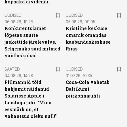
kopsaka dividendi
UUDISED
UUDISED
06.08.26, 10:28
05.08.26, 09:05
Konkurentsiamet
Kristiine keskuse
lõpetas suurte
omanik omandas
jaekettide järelevalve.
kaubanduskeskuse
Selgemaks said mitmed
Riias
vaidluskohad
SAATED
UUDISED
04.08.26, 14:28
31.07.26, 10:35
Piilmannid tõid
Coca-Cola vahetab
kahjumit näidanud
Baltikumi
Solarisse Apple’i
piirkonnajuhti
taustaga juhi. “Minu
eesmärk on, et
vakantsus oleks null!”