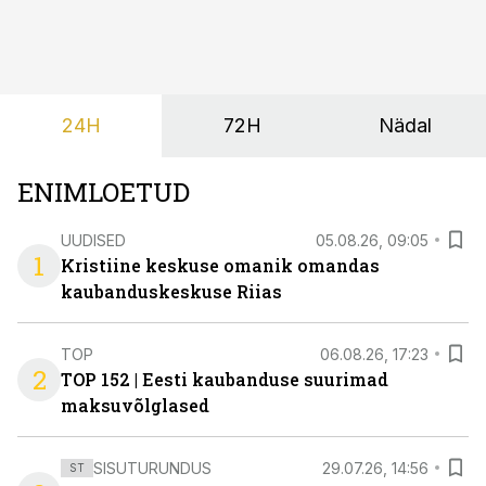
24H
72H
Nädal
ENIMLOETUD
UUDISED
05.08.26, 09:05
1
Kristiine keskuse omanik omandas
kaubanduskeskuse Riias
TOP
06.08.26, 17:23
2
TOP 152 | Eesti kaubanduse suurimad
maksuvõlglased
SISUTURUNDUS
29.07.26, 14:56
ST