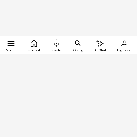
Menüü
Uudised
Raadio
Otsing
AI Chat
Logi sisse
Vana-Lõuna 39/1, 19094 Tallinn
(+372) 667 0111
kaubandus@kaubandus.ee
Telli
Reklaam
Firmast