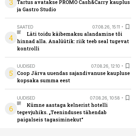
3
Tartus avatakse PROMO Cash&Carry kauplus
ja Gastro Studio
SAATED
07.08.26, 15:11
Läti toidu käibemaksu alandamine tõi
4
hinnad alla. Analüütik: riik teeb seal tugevat
kontrolli
UUDISED
07.08.26, 12:10
5
Coop Järva uuendas sajandivanuse kaupluse
kopsaka summa eest
UUDISED
07.08.26, 10:58
Kümne aastaga kelnerist hotelli
6
tegevjuhiks. „Teeninduses tähendab
paigalseis tagasiminekut“