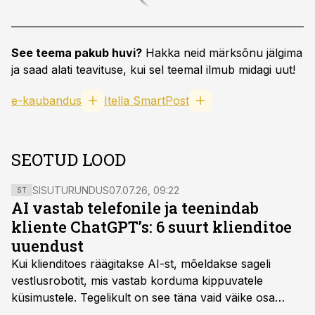
See teema pakub huvi?
Hakka neid märksõnu jälgima
ja saad alati teavituse, kui sel teemal ilmub midagi uut!
e-kaubandus
Itella SmartPost
SEOTUD LOOD
SISUTURUNDUS
07.07.26, 09:22
ST
AI vastab telefonile ja teenindab
kliente ChatGPT’s: 6 suurt klienditoe
uuendust
Kui klienditoes räägitakse AI-st, mõeldakse sageli
vestlusrobotit, mis vastab korduma kippuvatele
küsimustele. Tegelikult on see täna vaid väike osa
sellest, mida AI suudab teha.