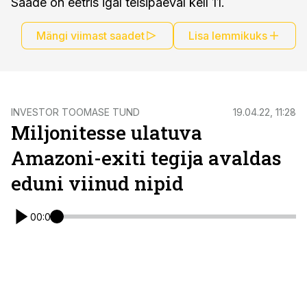
Saade on eetris igal teisipäeval kell 11.
Mängi viimast saadet
Lisa lemmikuks
INVESTOR TOOMASE TUND
19.04.22, 11:28
Miljonitesse ulatuva
Amazoni-exiti tegija avaldas
eduni viinud nipid
00:00