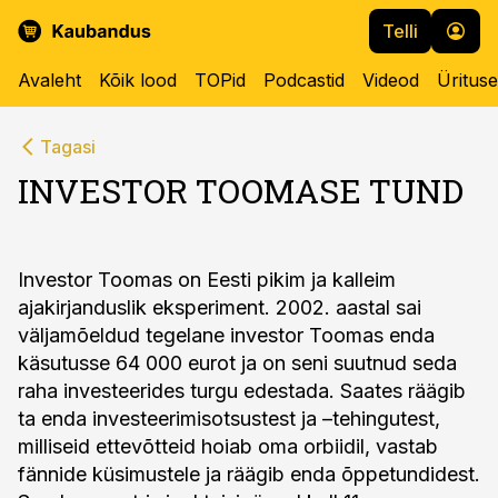
Telli
Avaleht
Kõik lood
TOPid
Podcastid
Videod
Üritus
Tagasi
INVESTOR TOOMASE TUND
Investor Toomas on Eesti pikim ja kalleim
ajakirjanduslik eksperiment. 2002. aastal sai
väljamõeldud tegelane investor Toomas enda
käsutusse 64 000 eurot ja on seni suutnud seda
raha investeerides turgu edestada. Saates räägib
ta enda investeerimisotsustest ja –tehingutest,
milliseid ettevõtteid hoiab oma orbiidil, vastab
fännide küsimustele ja räägib enda õppetundidest.