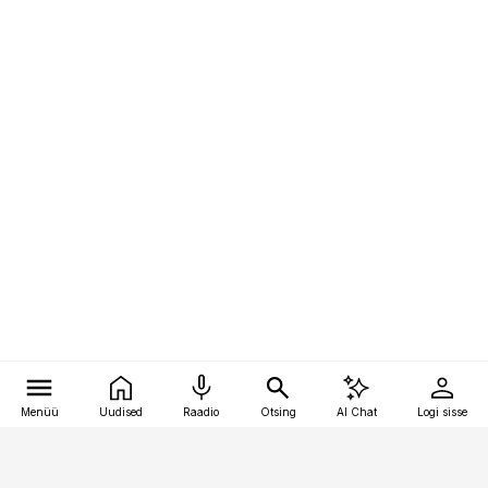
Menüü
Uudised
Raadio
Otsing
AI Chat
Logi sisse